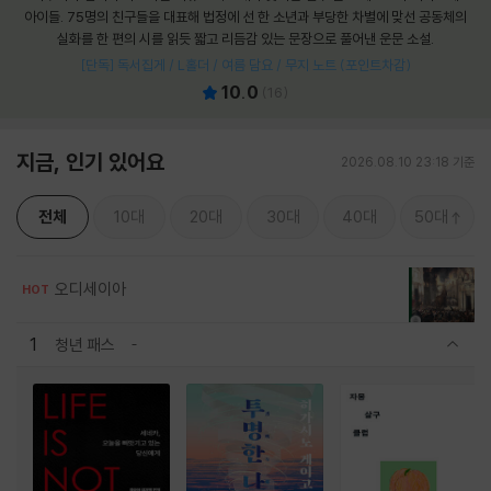
아이들. 75명의 친구들을 대표해 법정에 선 한 소년과 부당한 차별에 맞선 공동체의
실화를 한 편의 시를 읽듯 짧고 리듬감 있는 문장으로 풀어낸 운문 소설.
[단독] 독서집게 / L홀더 / 여름 담요 / 무지 노트 (포인트차감)
10.0
(
16
)
지금, 인기 있어요
2026.08.10 23:18 기준
전체
10대
20대
30대
40대
50대
오디세이아
HOT
1
청년 패스
관련상품 보이기/감축