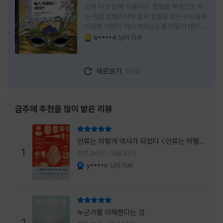
즈의 다섯 번째 작품이다. 호텔을 배경으로 하
는 만큼 호텔리어의 삶과 호텔을 찾는 손님들의
다양한 사연이 여러 에피소드를 만들어 낸다.
주인공은 호텔리어로서의 완벽함을 꿈꾸는 야
b****4
님의 리뷰
YES마니아 : 골드
마기시 나오미와 닛타 고스케다. 물론 고스케는
네 번째 이야기까지는 형사였다. 사건을 해결하
는 과정에서 나오미가 다치게 되자, 고스케는
새로보기
5/10
모든 책임을 지고 형사직에서 물러난다. 하지만
그동안 호텔에서 쌓은 인연 덕분에 호텔 코르테
시아 도쿄에서 함께 일해 보지 않겠느냐는 제안
을 받게 된다. 그렇게 끝난 4권 이후, 나는 5권
금주에 추천을 많이 받은 리뷰
이 출간되기만을 기다렸다. 형사가 아닌 호텔리
어가 된 닛타 고스케의 모습이 무척 궁금했기
리뷰 총점
때문이다. 그동안 호텔에서 잠복 수사를 하며
인류는 이렇게 역사가 되었다 <인류는 어떻게
어설픈 호텔리어의 가면을 쓰고 있었다면, 이제
1
역사가 되었나>
추천 24건
댓글 25건
는 가면
y****n
님의 리뷰
YES마니아 : 플래티넘
리뷰 총점
누군가를 이해한다는 것
2