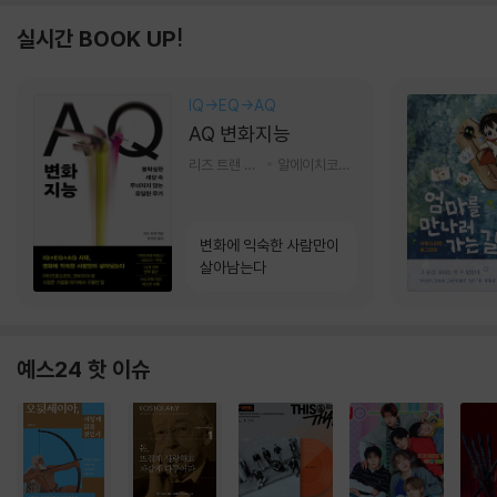
실시간 BOOK UP!
IQ→EQ→AQ
AQ 변화지능
리즈 트랜 저/한미선 역
알에이치코리아(RHK)
변화에 익숙한 사람만이
살아남는다
예스24 핫 이슈