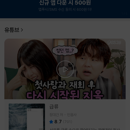
신규 앱 다운 시 500원
앱푸시/SMS 수신 동의 시 600원 더!
1
/
6
유튜브
급류
정대건 저
민음사
8.7
(
701
)