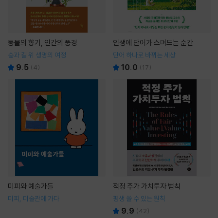
동물의 향기, 인간의 풍경
인생에 단어가 스며드는 순간
숲과 길 위 생명의 여정
단어 하나로 바뀌는 세상
9.5
10.0
(
4
)
(
17
)
미피와 예술가들
적정 주가 가치투자 법칙
미피, 미술관에 가다
평생 쓸 수 있는 원칙
9.9
(
42
)