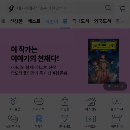
벤트
신상품
베스트
어린이
홈
국내도서
외국도서
중고샵
웰컴메뉴 모두보기
독후감
어린이
16
/
22
크레마클럽
독서기록
사은품
예스펀딩
클래스24
AI일문백답
리딩런
출석체크
혜택모음
매장안내