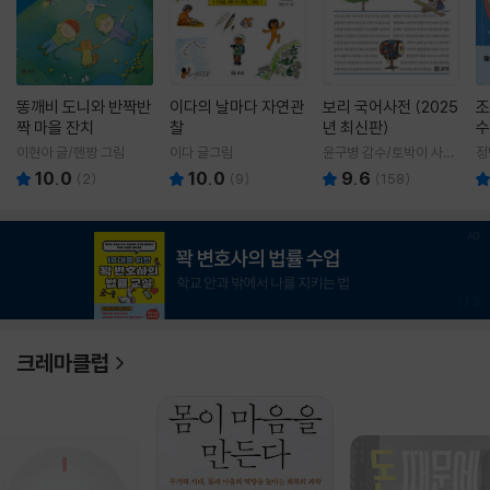
똥깨비 도니와 반짝반
이다의 날마다 자연관
보리 국어사전 (2025
조
짝 마을 잔치
찰
년 최신판)
수
이현아 글/핸짱 그림
이다 글그림
윤구병 감수/토박이 사전
정
편찬실 편
10.0
10.0
9.6
(
2
)
(
9
)
(
158
)
1
/
3
크레마클럽