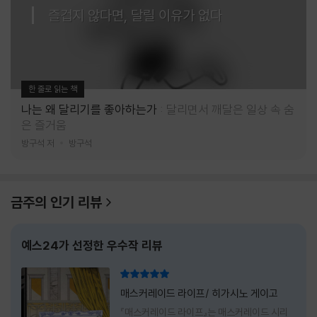
즐겁지 않다면, 달릴 이유가 없다
한 줄로 읽는 책
나는 왜 달리기를 좋아하는가
달리면서 깨달은 일상 속 숨
은 즐거움
방구석 저
방구석
금주의 인기 리뷰
예스24가 선정한 우수작 리뷰
리뷰 총점
매스커레이드 라이프/ 히가시노 게이고
『매스커레이드 라이프』는 매스커레이드 시리