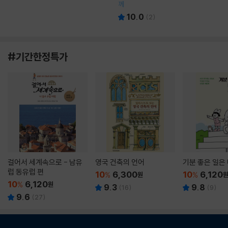
께
10.0
(
2
)
#기간한정특가
걸어서 세계속으로 - 남유
영국 건축의 언어
기분 좋은 일은
럽 동유럽 편
10
6,300
10
6,120
%
원
%
10
6,120
%
원
9.3
9.8
(
16
)
(
9
)
9.6
(
27
)