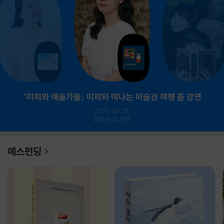
『미피와 예술가들』 미피와 떠나는 미술관 여행 줌 강연
2026.08.28.
온라인 줌 강연
예스펀딩