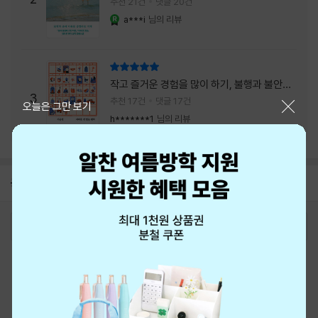
추천 21건
댓글 20건
a***i
님의 리뷰
YES마니아 : 로얄
리뷰 총점
작고 즐거운 경험을 많이 하기, 불행과 불안을
3
회피하지 말기, 그리고 좋은 사람을 많이 만나
추천 17건
댓글 17건
닫기
오늘은 그만 보기
기.
h*******1
님의 리뷰
공지
8월 신용카드 무이자할부 안내
2026-08-01
로그인
최근 본 상품
주문/배송
고객센터 1544-3800
티켓 1544-6399
중고샵 1566-4295
eBook 1:1문의/채팅상담
예스이십사(주) 사업자 정보
이용약관
개인정보처리방침
청소년보호정책