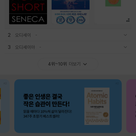
2
오디세이
관련상품 보이기/감축
3
오디세이아
관련상품 보이기/감축
4위~10위
더보기