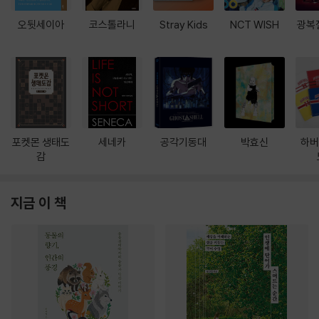
오뒷세이아
코스톨라니
Stray Kids
NCT WISH
광복
포켓몬 생태도
세네카
공각기동대
박효신
하버
감
지금 이 책