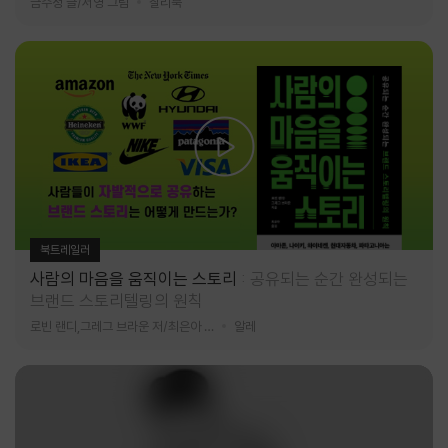
금수정 글/서영 그림
찰리북
북트레일러
사람의 마음을 움직이는 스토리
공유되는 순간 완성되는
브랜드 스토리텔링의 원칙
로빈 랜디,그레그 브라운 저/최은아 역
알레