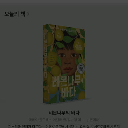
오늘의 책
레몬나무의 바다
마리아 돌로레스 아길라 글/김난령 역
밝은미래
피부색과 언어가 다르다는 이유로 학교에서 쫓겨난 열두 살 로베르토와 멕시코계