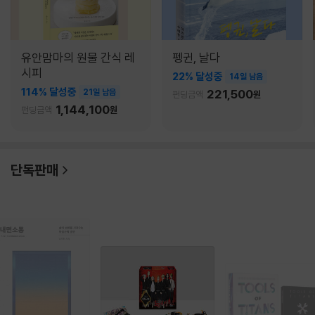
유안맘마의 원물 간식 레
펭귄, 날다
시피
22% 달성중
14일 남음
114% 달성중
21일 남음
221,500
펀딩금액
원
1,144,100
펀딩금액
원
단독판매