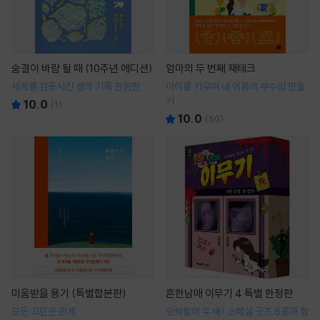
숨결이 바람 될 때 (10주년 에디션)
엄마의 두 번째 재테크
세계를 감동시킨 생의 기록 한정판
아이를 키우며 내 이름의 부수입 만들
기
10.0
(
1
)
10.0
(
50
)
미움받을 용기 (특별합본판)
흔한남매 이무기 4 특별 한정판
모든 고민은 관계
오싹함이 두 배! 스페셜 굿즈 6종과 함