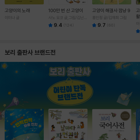
고양이의 노래
100만 번 산 고양이
고양이 해결사 깜냥 9
고
활
이미나 글
사노 요코 글,그림/김난주
홍민정 글/김재희 그림
렇
역
이
9.4
9.7
(
124
)
(
60
)
보리 출판사 브랜드전