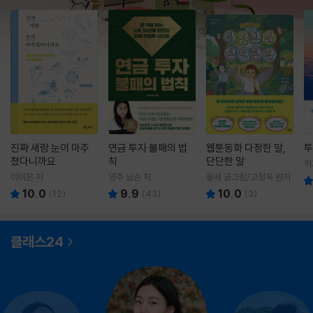
진짜 새랑 눈이 마주
연금 투자 불패의 법
웹툰동화 다정한 말,
투
쳤다니까요
칙
단단한 말
히
영
이이은 저
영주 닐슨 저
돌배 글그림/고정욱 원저
10.0
9.9
10.0
(
12
)
(
43
)
(
3
)
클래스24