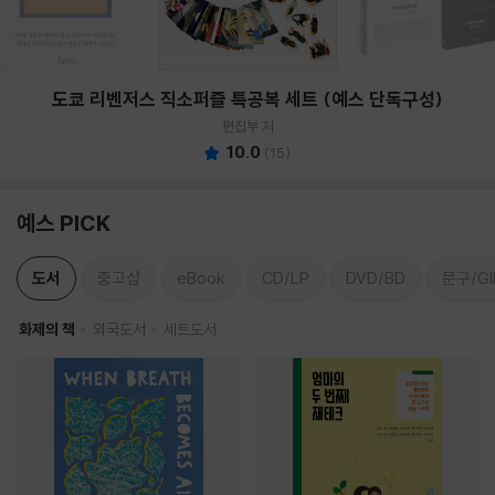
도쿄 리벤저스 직소퍼즐 특공복 세트 (예스 단독구성)
편집부 저
10.0
(
15
)
예스 PICK
도서
중고샵
eBook
CD/LP
DVD/BD
문구/GI
화제의 책
외국도서
세트도서