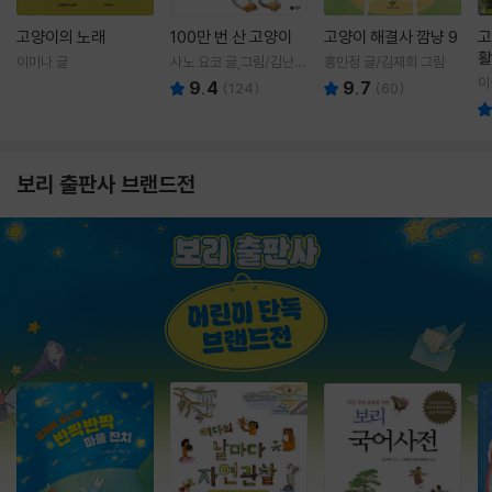
고양이의 노래
100만 번 산 고양이
고양이 해결사 깜냥 9
고
활
이미나 글
사노 요코 글,그림/김난주
홍민정 글/김재희 그림
렇
역
이
9.4
9.7
(
124
)
(
60
)
보리 출판사 브랜드전