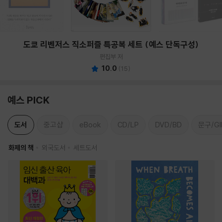
도쿄 리벤저스 직소퍼즐 특공복 세트 (예스 단독구성)
편집부 저
10.0
(
15
)
예스 PICK
도서
중고샵
eBook
CD/LP
DVD/BD
문구/GI
화제의 책
외국도서
세트도서