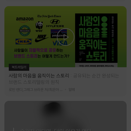
북트레일러
사람의 마음을 움직이는 스토리
공유되는 순간 완성되는
브랜드 스토리텔링의 원칙
로빈 랜디,그레그 브라운 저/최은아 역
알레