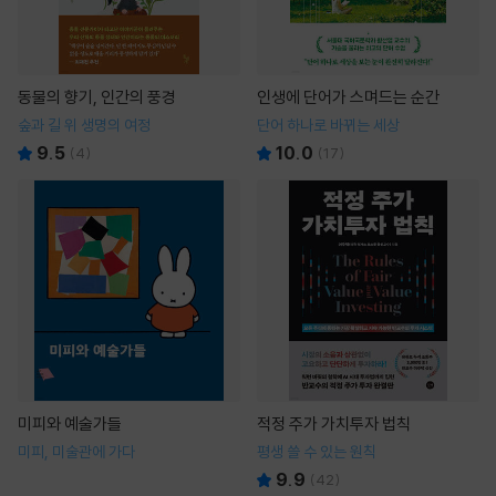
동물의 향기, 인간의 풍경
인생에 단어가 스며드는 순간
숲과 길 위 생명의 여정
단어 하나로 바뀌는 세상
9.5
10.0
(
4
)
(
17
)
미피와 예술가들
적정 주가 가치투자 법칙
미피, 미술관에 가다
평생 쓸 수 있는 원칙
9.9
(
42
)