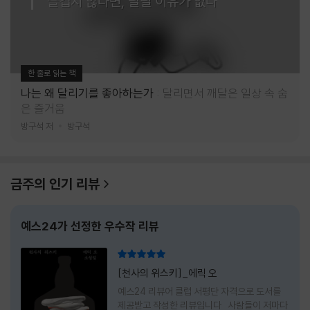
즐겁지 않다면, 달릴 이유가 없다
한 줄로 읽는 책
나는 왜 달리기를 좋아하는가
달리면서 깨달은 일상 속 숨
은 즐거움
방구석 저
방구석
금주의 인기 리뷰
예스24가 선정한 우수작 리뷰
리뷰 총점
[천사의 위스키]_에릭 오
예스24 리뷰어 클럽 서평단 자격으로 도서를
제공받고 작성한 리뷰입니다 사람들이 저마다