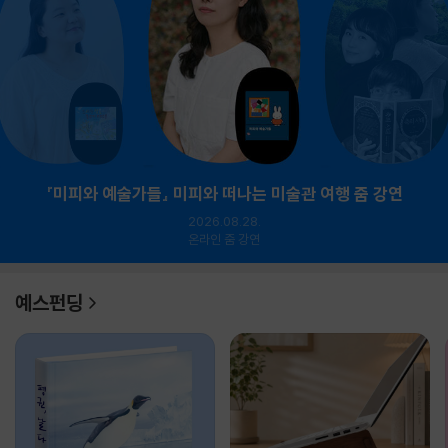
『미피와 예술가들』 미피와 떠나는 미술관 여행 줌 강연
2026.08.28.
온라인 줌 강연
예스펀딩