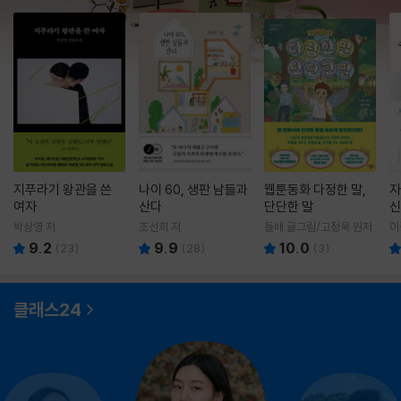
지푸라기 왕관을 쓴
나이 60, 생판 남들과
웹툰동화 다정한 말,
자
여자
산다
단단한 말
신
박상영 저
조선희 저
돌배 글그림/고정욱 원저
이
9.2
9.9
10.0
(
23
)
(
28
)
(
3
)
클래스24