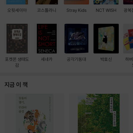
오뒷세이아
코스톨라니
Stray Kids
NCT WISH
광복
포켓몬 생태도
세네카
공각기동대
박효신
하버
감
지금 이 책