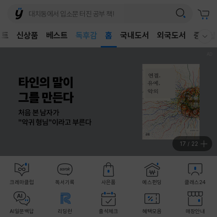
어린이
독후감
벤트
신상품
베스트
홈
국내도서
외국도서
중고샵
어린이
웰컴메뉴 모두보기
17
/
22
크레마클럽
독서기록
사은품
예스펀딩
클래스24
AI일문백답
리딩런
출석체크
혜택모음
매장안내