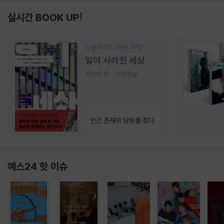
실시간 BOOK UP!
노동이 아니라면 무엇
일이 사라진 세상
이진우 저
다산초당
인간 존재의 당위를 찾다
예스24 핫 이슈