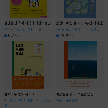
임신 출산 육아 대백과 최신개정판
숨결이 바람 될 때 (10주년 에디션)
초보 부모를 위한 육아 바이블
세계를 감동시킨 생의 기록 한정판
8.7
10.0
(
27
)
(
1
)
엄마의 두 번째 재테크
미움받을 용기 (특별합본판)
아이를 키우며 내 이름의 부수입 만들
모든 고민은 관계
기