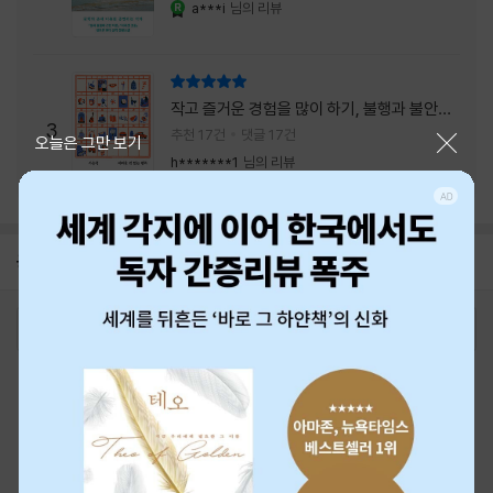
a***i
님의 리뷰
YES마니아 : 로얄
리뷰 총점
작고 즐거운 경험을 많이 하기, 불행과 불안을
3
회피하지 말기, 그리고 좋은 사람을 많이 만나
추천 17건
댓글 17건
닫기
오늘은 그만 보기
기.
h*******1
님의 리뷰
공지
26년 NBCI 수상 안내
2026-08-01
로그인
최근 본 상품
주문/배송
고객센터 1544-3800
티켓 1544-6399
중고샵 1566-4295
eBook 1:1문의/채팅상담
예스이십사(주) 사업자 정보
이용약관
개인정보처리방침
청소년보호정책
PC버전
회사소개
거래처관계자께