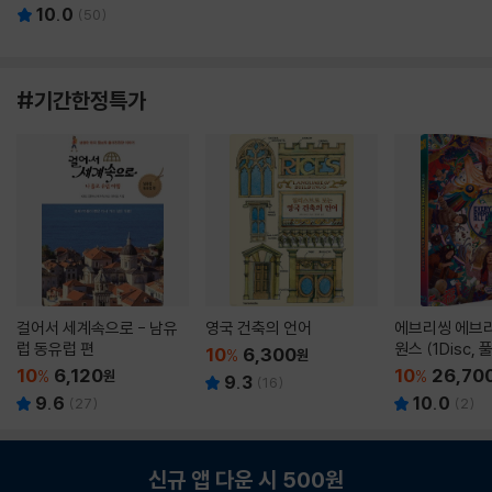
10.0
(
50
)
#기간한정특가
걸어서 세계속으로 - 남유
영국 건축의 언어
에브리씽 에브리
럽 동유럽 편
원스 (1Disc,
10
6,300
%
원
판) : 블루레이
10
6,120
10
26,70
%
원
%
9.3
(
16
)
9.6
10.0
(
27
)
(
2
)
신규 앱 다운 시 500원