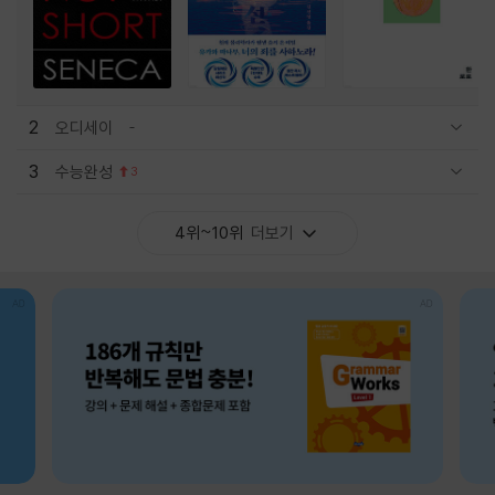
2
오디세이
관련상품 보이기/감축
3
수능완성
3
관련상품 보이기/감축
4위~10위
더보기