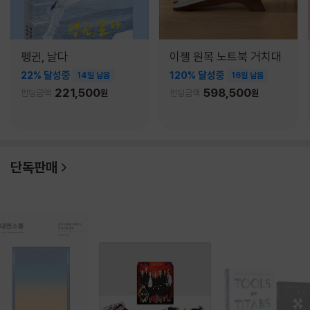
펭귄, 날다
이젤 원목 노트북 거치대
22% 달성중
120% 달성중
14일 남음
16일 남음
221,500
598,500
펀딩금액
원
펀딩금액
원
단독판매