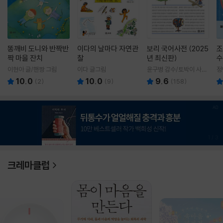
똥깨비 도니와 반짝반
이다의 날마다 자연관
보리 국어사전 (2025
조
짝 마을 잔치
찰
년 최신판)
수
이현아 글/핸짱 그림
이다 글그림
윤구병 감수/토박이 사전
정
편찬실 편
10.0
10.0
9.6
(
2
)
(
9
)
(
158
)
1
/
3
크레마클럽