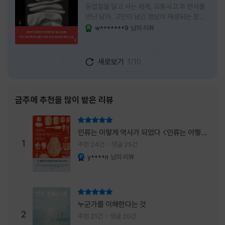
등껍질을 달고 사는 세계, 교통사고 후 천사를
만난 남자, 고인이 남긴 영상이 재생되는 장례
식장에서 똥을 싼 개. 이 책에는 몇 줄만 읽어도
w*******9
님의 리뷰
YES마니아 : 로얄
그다음 장면이 궁금해지는 이야기들이 가득하
다. 한 편만 읽고 덮으려 했는데, 다음 이야기로
넘어가 있었다. 소설을 읽으면서 잘 만든 단편
새로보기
1/10
애니메이션 여러 편을 차례로 보는 기분이 들었
다. (이건 저자가 픽사 애니메이터라는 소개 글
을 봐서 더 그렇게 생각했을 수도 있다.) 장면은
선명하게 그려졌고, 한 편이 끝날 때마다 질문
금주에 추천을 많이 받은 리뷰
이 뒤따라왔다. 감출 수 없는 세계는 더 다정할
까 「등껍질」의 세계에서 사람들은 저마다 다른
리뷰 총점
등껍질을 달고 살아간다. 몸의 일부이면서 한
인류는 이렇게 역사가 되었다 <인류는 어떻게
사람을 표현하는 수단
1
역사가 되었나>
추천 24건
댓글 25건
y****n
님의 리뷰
YES마니아 : 플래티넘
리뷰 총점
누군가를 이해한다는 것
2
추천 21건
댓글 20건