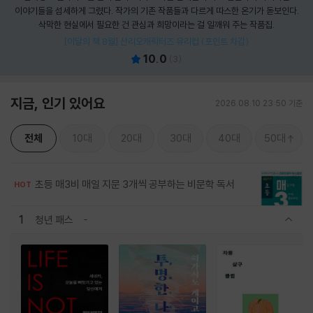
이야기들을 섬세하게 그렸다. 작가의 기존 작품들과 다르게 따스한 온기가 돋보인다.
삭막한 현실에서 필요한 건 관심과 희망이라는 걸 일깨워 주는 작품집.
[이달의 책 8월] 산리오캐릭터즈 유리컵 (포인트 차감)
10.0
(
3
)
지금, 인기 있어요
2026.08.10 23:50 기준
전체
10대
20대
30대
40대
50대
초등 매3비 매일 지문 3개씩 공부하는 비문학 독서
HOT
1
청년 패스
관련상품 보이기/감축