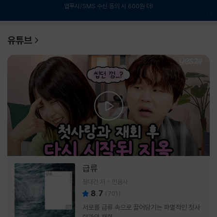
앱푸시/SMS 수신 동의 시 600원 더!
1
/
6
유튜브
급류
정대건 저
민음사
8.7
(
701
)
서로를 급류 속으로 끌어당기는 파멸적인 첫사