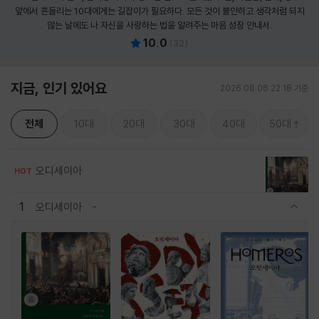
앞에서 흔들리는 10대에게는 길잡이가 필요하다. 모든 것이 불안하고 생각처럼 되지
않는 날에도 나 자신을 사랑하는 법을 알려주는 마음 성장 안내서.
10.0
(
32
)
지금, 인기 있어요
2026.08.06 22:18 기준
전체
10대
20대
30대
40대
50대
오디세이아
HOT
1
오디세이아
관련상품 보이기/감축