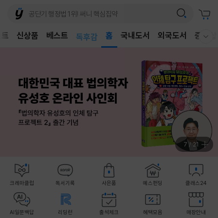
어린이
벤트
신상품
베스트
독후감
홈
국내도서
외국도서
중고샵
웰컴메뉴 모두보기
어린이
8
/
21
크레마클럽
독서기록
사은품
예스펀딩
클래스24
AI일문백답
리딩런
출석체크
혜택모음
매장안내