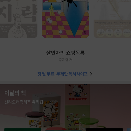
살인자의 쇼핑목록
강지영 저
첫 달 무료, 무제한 독서라이프
이달의 책
산리오캐릭터즈 유리컵