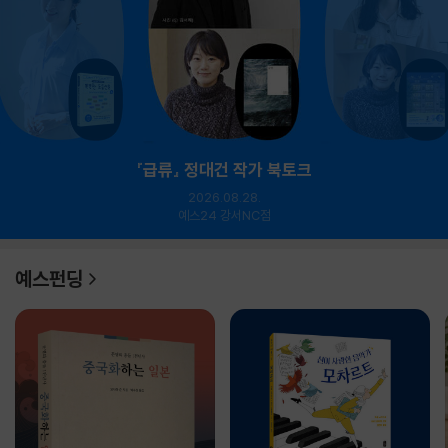
『급류』 정대건 작가 북토크
2026.08.28.
예스24 강서NC점
예스펀딩