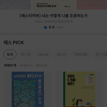
[예스리커버] 뇌는 어떻게 나를 조종하는가
크리스 나이바우어 저/김윤종 역
9.4
(
104
)
예스 PICK
도서
중고샵
eBook
CD/LP
DVD/BD
문구/GI
화제의 책
외국도서
세트도서