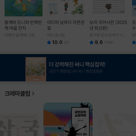
똥깨비 도니와 반짝반
이다의 날마다 자연관
보리 국어사전 (2025
조
짝 마을 잔치
찰
년 최신판)
수
이현아 글/핸짱 그림
이다 글그림
윤구병 감수/토박이 사전
정
편찬실 편
10.0
9.6
(
9
)
(
158
)
1
/
3
크레마클럽