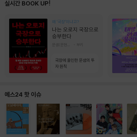
실시간 BOOK UP!
왜 ‘국장‘이냐고?
나는 오로지 국장으로
승부한다
문샘(문현철) 저
부키
국장에 올인한 문샘의 투
자 원칙
예스24 핫 이슈