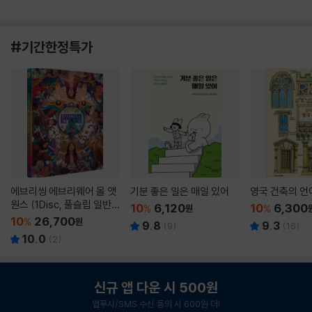
#기간한정특가
에브리씽 에브리웨어 올 앳
기분 좋은 일은 매일 있어
영국 건축의 언
원스 (1Disc, 풀슬립 일반
10
6,120
10
6,300
%
원
%
판) : 블루레이
10
26,700
%
원
9.8
9.3
(
9
)
(
16
)
10.0
(
2
)
신규 앱 다운 시 500원
앱푸시/SMS 수신 동의 시 600원 더!