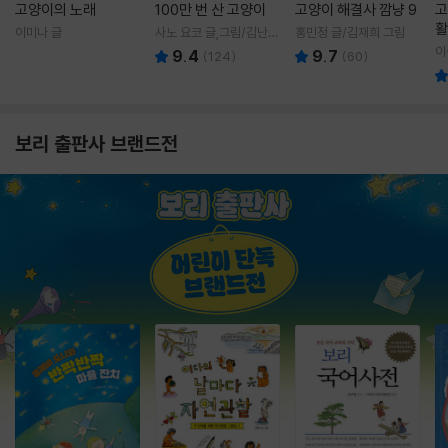
고양이의 노래
100만 번 산 고양이
고양이 해결사 깜냥 9
고
활
이미나 글
사노 요코 글,그림/김난주
홍민정 글/김재희 그림
렇
역
이
9.4
9.7
(
124
)
(
60
)
보리 출판사 브랜드전