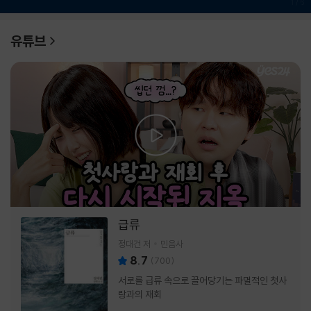
1
/
6
유튜브
급류
정대건 저
민음사
8.7
(
700
)
서로를 급류 속으로 끌어당기는 파멸적인 첫사
랑과의 재회