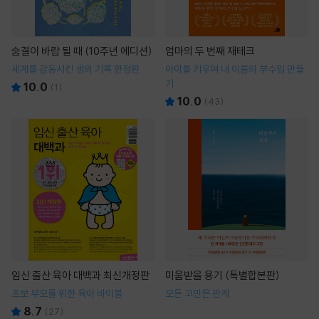
숨결이 바람 될 때 (10주년 에디션)
엄마의 두 번째 재테크
세계를 감동시킨 생의 기록 한정판
아이를 키우며 내 이름의 부수입 만들
기
10.0
(
1
)
10.0
(
43
)
임신 출산 육아 대백과 최신개정판
미움받을 용기 (특별합본판)
초보 부모를 위한 육아 바이블
모든 고민은 관계
8.7
(
27
)