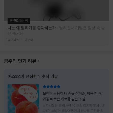
한 줄로 읽는 책
나는 왜 달리기를 좋아하는가
달리면서 깨달은 일상 속 숨
은 즐거움
방구석 저
방구석
금주의 인기 리뷰
예스24가 선정한 우수작 리뷰
리뷰 총점
올여름 조용히 내 손을 잡아준, 마음 한 켠
가장 따뜻한 위로를 받은 소설
#도서협찬 📗이서현 『여름의 마지막 피치』 '피
치(Pitch)'는 클라이밍에서 하나의 구간을 의