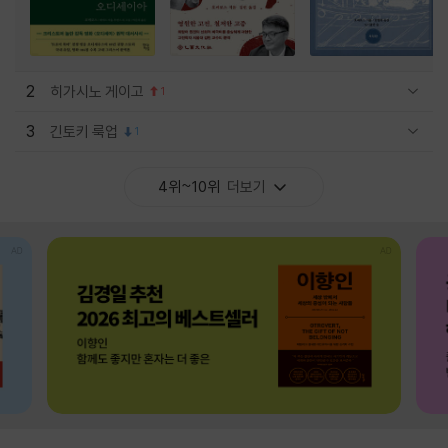
2
히가시노 게이고
1
관련상품 보이기/감축
3
긴토키 룩업
1
관련상품 보이기/감축
4위~10위
더보기