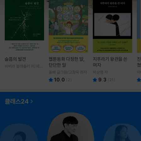
슬픔의 발견
웹툰동화 다정한 말,
지푸라기 왕관을 쓴
진
단단한 말
여자
쳤
바버라 블래츨리 저/제효
영 역
돌배 글그림/고정욱 원저
박상영 저
이
10.0
9.3
(
2
)
(
21
)
클래스24