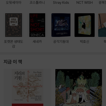
오뒷세이아
코스톨라니
Stray Kids
NCT WISH
광복
포켓몬 생태도
세네카
공각기동대
박효신
감
지금 이 책