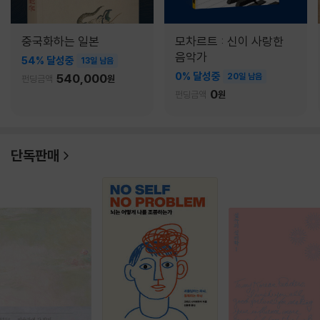
중국화하는 일본
모차르트 : 신이 사랑한
음악가
54% 달성중
13일 남음
0% 달성중
540,000
20일 남음
펀딩금액
원
0
펀딩금액
원
단독판매