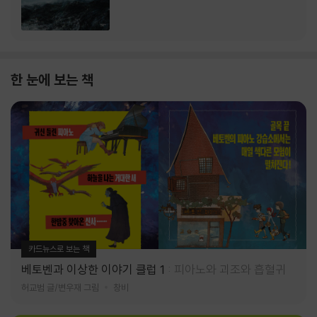
한 눈에 보는 책
카드뉴스로 보는 책
베토벤과 이상한 이야기 클럽 1
피아노와 괴조와 흡혈귀
허교범 글/변우재 그림
창비