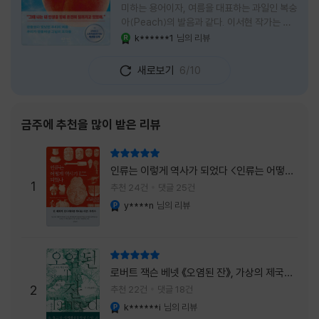
미하는 용어이자, 여름을 대표하는 과일인 복숭
아(Peach)의 발음과 같다. 이서현 작가는 이
중의적인 제목 안에 소설이 전하고 싶은 메시지
k******1
님의 리뷰
YES마니아 : 로얄
를 아름답게 담아내고 있는 것 같다. 복숭아처
럼 가장 달콤하고 찬란한 계절인 여름. 하지만
새로보기
6/10
그 여름도 끝이 있다. 그리고 클라이밍의 피치
처럼 인생 역시 정상까지 단숨에 오를 수 없고,
한 구간씩 묵묵히 올라야 한다. 『여름의 마지막
피치』는 끝나가는 여름의 아쉬움과 새로운 계
금주에 추천을 많이 받은 리뷰
절을 향해 나아가는 마지막 한 걸음을 동시에
의미하는 제목이었다. 소설은 각자의 '여름'을
리뷰 총점
잃어버린 다섯 인물들의 이야기를 담고 있다.
인류는 이렇게 역사가 되었다 <인류는 어떻게
👧연인에게 이별을 통보받고 외모를 향한 악성
1
역사가 되었나>
추천 24건
댓글 25건
댓글로 인해 카메라 앞에 설 수 없게 된 요리 유
y****n
님의 리뷰
YES마니아 : 플래티넘
튜버
리뷰 총점
로버트 잭슨 베넷 《오염된 잔》, 가상의 제국이
주는 실감과 미스터리 사건의 치밀함이 이루어
2
추천 22건
댓글 18건
내는 최상의 시너지...
k******i
님의 리뷰
YES마니아 : 플래티넘