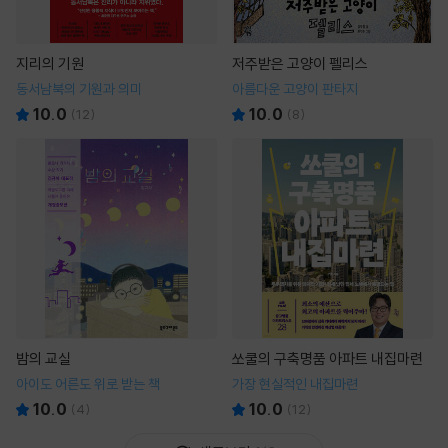
지리의 기원
저주받은 고양이 펠리스
동서남북의 기원과 의미
아름다운 고양이 판타지
10.0
10.0
(
12
)
(
8
)
밤의 교실
쏘쿨의 구축명품 아파트 내집마련
아이도 어른도 위로 받는 책
가장 현실적인 내집마련
10.0
10.0
(
4
)
(
12
)