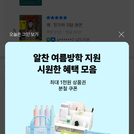
리뷰 총점
쾌 : 젓가락 괴담 경연
3
추천 21건
댓글 20건
닫기
오늘은 그만 보기
s******7
님의 리뷰
YES마니아 : 로얄
이달의 사락
공지
8월 신용카드 무이자할부 안내
2026-08-01
로그인
최근 본 상품
주문/배송
고객센터 1544-3800
티켓 1544-6399
중고샵 1566-4295
eBook 1:1문의/채팅상담
예스이십사(주) 사업자 정보
이용약관
개인정보처리방침
청소년보호정책
PC버전
회사소개
거래처관계자께