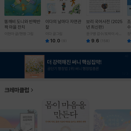
똥깨비 도니와 반짝반
이다의 날마다 자연관
보리 국어사전 (2025
조
짝 마을 잔치
찰
년 최신판)
수
이현아 글/핸짱 그림
이다 글그림
윤구병 감수/토박이 사전
정
편찬실 편
10.0
9.6
(
9
)
(
158
)
1
/
3
크레마클럽