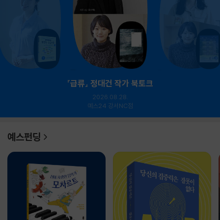
『급류』 정대건 작가 북토크
2026.08.28.
예스24 강서NC점
예스펀딩