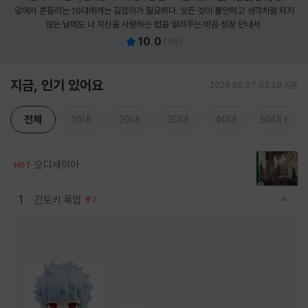
앞에서 흔들리는 10대에게는 길잡이가 필요하다. 모든 것이 불안하고 생각처럼 되지
않는 날에도 나 자신을 사랑하는 법을 알려주는 마음 성장 안내서.
10.0
(
34
)
지금, 인기 있어요
2026.08.07 03:28 기준
전체
10대
20대
30대
40대
50대
오디세이아
HOT
1
긴토키 룩업
2
관련상품 보이기/감축