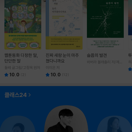
웹툰동화 다정한 말,
진짜 새랑 눈이 마주
슬픔의 발견
투
단단한 말
쳤다니까요
바버라 블래츨리 저/제효
히
영 역
영
돌배 글그림/고정욱 원저
이이은 저
10.0
10.0
(
2
)
(
12
)
클래스24