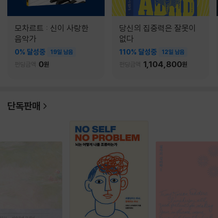
모차르트 : 신이 사랑한
당신의 집중력은 잘못이
음악가
없다
0% 달성중
110% 달성중
19일 남음
12일 남음
0
1,104,800
펀딩금액
원
펀딩금액
원
단독판매