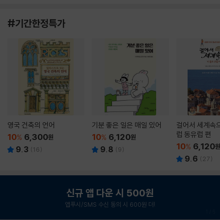
#기간한정특가
영국 건축의 언어
기분 좋은 일은 매일 있어
걸어서 세계속으
럽 동유럽 편
10
6,300
10
6,120
%
원
%
원
10
6,120
%
9.3
9.8
(
16
)
(
9
)
9.6
(
27
)
신규 앱 다운 시 500원
앱푸시/SMS 수신 동의 시 600원 더!
1
/
6