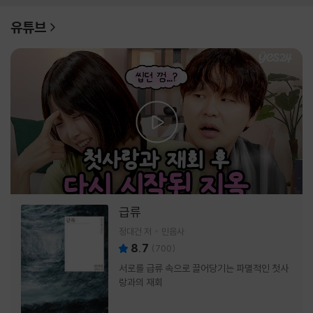
유튜브
급류
정대건 저
민음사
8.7
(
700
)
서로를 급류 속으로 끌어당기는 파멸적인 첫사
랑과의 재회