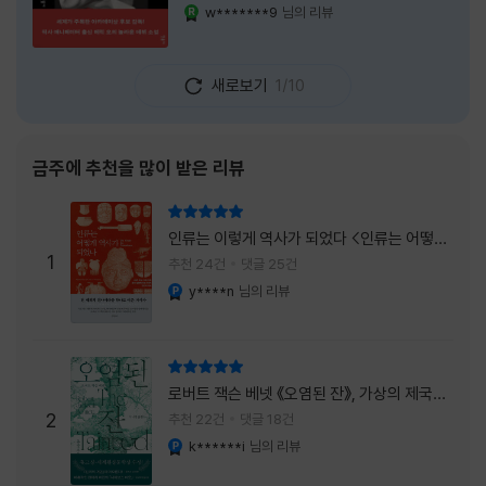
식장에서 똥을 싼 개. 이 책에는 몇 줄만 읽어도
w*******9
님의 리뷰
YES마니아 : 로얄
그다음 장면이 궁금해지는 이야기들이 가득하
다. 한 편만 읽고 덮으려 했는데, 다음 이야기로
넘어가 있었다. 소설을 읽으면서 잘 만든 단편
새로보기
1/10
애니메이션 여러 편을 차례로 보는 기분이 들었
다. (이건 저자가 픽사 애니메이터라는 소개 글
을 봐서 더 그렇게 생각했을 수도 있다.) 장면은
선명하게 그려졌고, 한 편이 끝날 때마다 질문
금주에 추천을 많이 받은 리뷰
이 뒤따라왔다. 감출 수 없는 세계는 더 다정할
까 「등껍질」의 세계에서 사람들은 저마다 다른
리뷰 총점
등껍질을 달고 살아간다. 몸의 일부이면서 한
인류는 이렇게 역사가 되었다 <인류는 어떻게
사람을 표현하는 수단
1
역사가 되었나>
추천 24건
댓글 25건
y****n
님의 리뷰
YES마니아 : 플래티넘
리뷰 총점
로버트 잭슨 베넷 《오염된 잔》, 가상의 제국이
주는 실감과 미스터리 사건의 치밀함이 이루어
2
추천 22건
댓글 18건
내는 최상의 시너지...
k******i
님의 리뷰
YES마니아 : 플래티넘