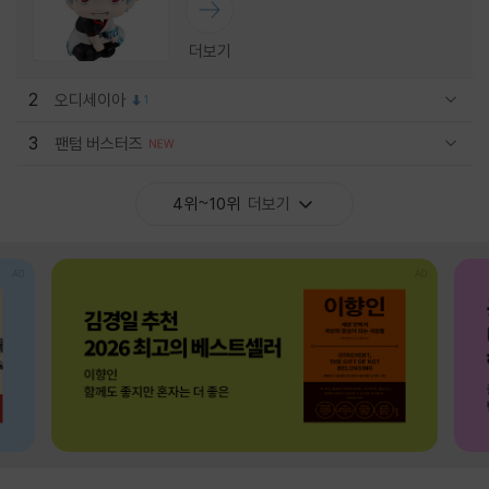
더보기
2
오디세이아
1
관련상품 보이기/감축
3
팬텀 버스터즈
관련상품 보이기/감축
4위~10위
더보기