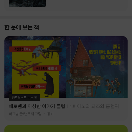
한 눈에 보는 책
카드뉴스로 보는 책
베토벤과 이상한 이야기 클럽 1
피아노와 괴조와 흡혈귀
허교범 글/변우재 그림
창비