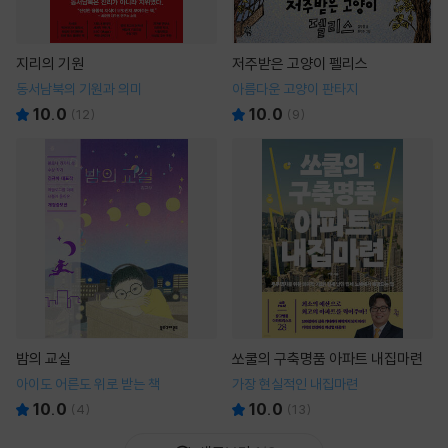
지리의 기원
저주받은 고양이 펠리스
동서남북의 기원과 의미
아름다운 고양이 판타지
10.0
10.0
(
12
)
(
9
)
밤의 교실
쏘쿨의 구축명품 아파트 내집마련
아이도 어른도 위로 받는 책
가장 현실적인 내집마련
10.0
10.0
(
4
)
(
13
)