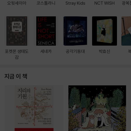
오뒷세이아
코스톨라니
Stray Kids
NCT WISH
광복
포켓몬 생태도
세네카
공각기동대
박효신
감
지금 이 책