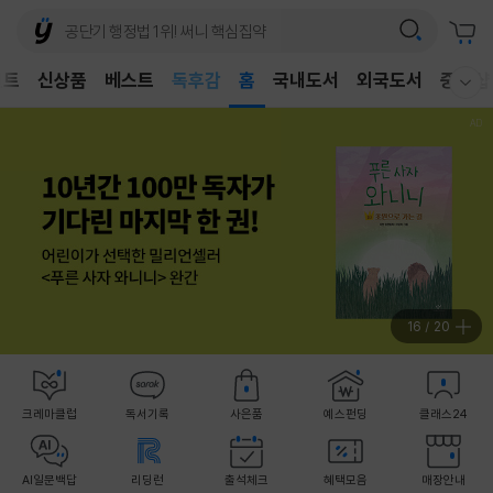
어린이
독후감
벤트
신상품
베스트
홈
국내도서
외국도서
중고샵
어린이
웰컴메뉴 모두보기
17
/
20
크레마클럽
독서기록
사은품
예스펀딩
클래스24
AI일문백답
리딩런
출석체크
혜택모음
매장안내