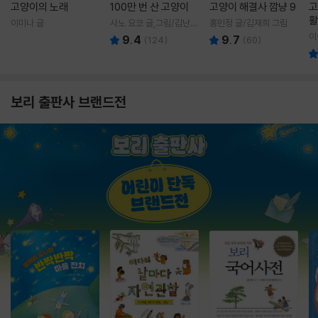
고양이의 노래
100만 번 산 고양이
고양이 해결사 깜냥 9
고
활
이미나 글
사노 요코 글,그림/김난주
홍민정 글/김재희 그림
렇
역
이
9.4
9.7
(
124
)
(
60
)
보리 출판사 브랜드전