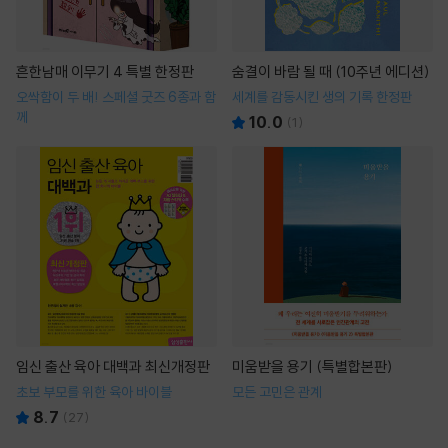
흔한남매 이무기 4 특별 한정판
숨결이 바람 될 때 (10주년 에디션)
오싹함이 두 배! 스페셜 굿즈 6종과 함
세계를 감동시킨 생의 기록 한정판
께
10.0
(
1
)
임신 출산 육아 대백과 최신개정판
미움받을 용기 (특별합본판)
초보 부모를 위한 육아 바이블
모든 고민은 관계
8.7
(
27
)