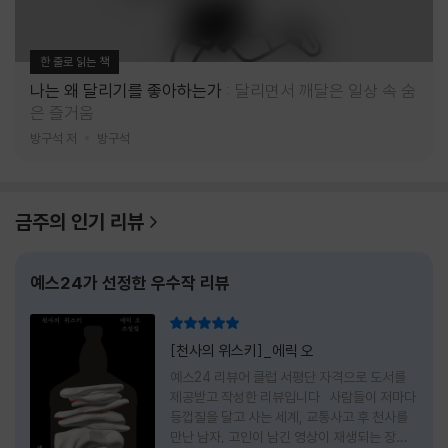
한 줄로 읽는 책
나는 왜 달리기를 좋아하는가
달리면서 깨달은 일상 속 숨
은 즐거움
방구석 저
방구석
금주의 인기 리뷰
예스24가 선정한 우수작 리뷰
리뷰 총점
[천사의 위스키]_에릭 오
예스24 리뷰어 클럽 서평단 자격으로 도서를
제공받고 작성한 리뷰입니다 사람들이 저마다
등껍질을 달고 사는 세계, 교통사고 후 천사를
만난 남자, 고인이 남긴 영상이 재생되는 장례