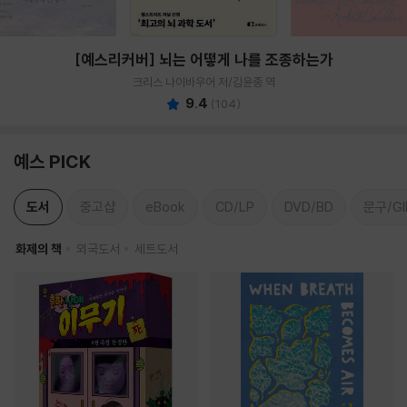
[예스리커버] 뇌는 어떻게 나를 조종하는가
크리스 나이바우어 저/김윤종 역
9.4
(
104
)
예스 PICK
도서
중고샵
eBook
CD/LP
DVD/BD
문구/GI
화제의 책
외국도서
세트도서