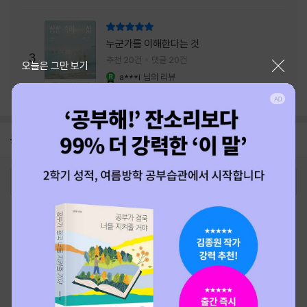
리뷰 총점
누군가를 이해한다는 것
3
추천 20건
댓글 20건
닫기
오늘은 그만 보기
a***i
님의 리뷰
YES마니아 : 로얄
공지
26년 NBCI 수상 안내
2026-08-01
로그인
최근 본 상품
주문/배송
고객센터 1544-3800
티켓 1544-6399
중고샵 1566-4295
eBook 1:1문의/채팅상담
예스이십사(주) 사업자 정보
이용약관
개인정보처리방침
청소년보호정책
PC버전
회사소개
거래처관계자께
도서홍보
광고