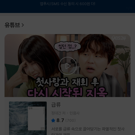
앱푸시/SMS 수신 동의 시 600원 더!
1
/
6
유튜브
급류
정대건 저
민음사
8.7
(
700
)
서로를 급류 속으로 끌어당기는 파멸적인 첫사