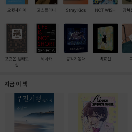
오뒷세이아
코스톨라니
Stray Kids
NCT WISH
광복
포켓몬 생태도
세네카
공각기동대
박효신
감
지금 이 책