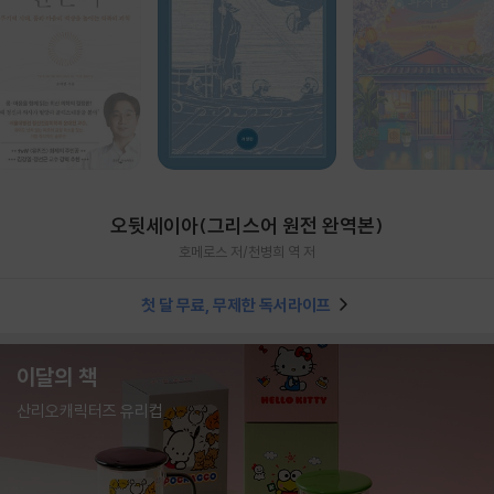
오뒷세이아(그리스어 원전 완역본)
호메로스 저/천병희 역 저
첫 달 무료, 무제한 독서라이프
이달의 책
산리오캐릭터즈 유리컵