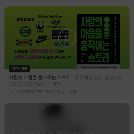
북트레일러
사람의 마음을 움직이는 스토리
공유되는 순간 완성되는
브랜드 스토리텔링의 원칙
로빈 랜디,그레그 브라운 저/최은아 역
알레