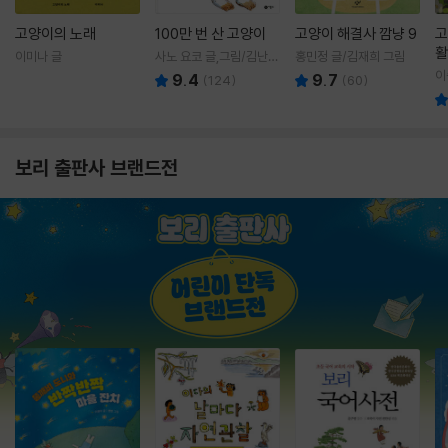
고양이의 노래
100만 번 산 고양이
고양이 해결사 깜냥 9
고
활
이미나 글
사노 요코 글,그림/김난주
홍민정 글/김재희 그림
렇
역
이
9.4
9.7
(
124
)
(
60
)
보리 출판사 브랜드전