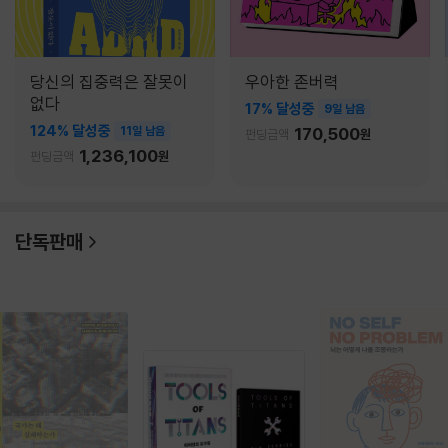
당신의 집중력은 잘못이
우아한 존버력
없다
17% 달성중
9일 남음
124% 달성중
11일 남음
170,500
펀딩금액
원
1,236,100
펀딩금액
원
단독판매