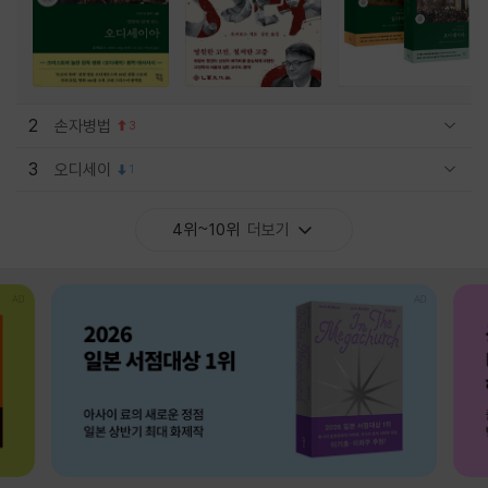
2
손자병법
3
관련상품 보이기/감축
3
오디세이
1
관련상품 보이기/감축
4위~10위
더보기