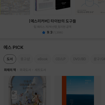
[예스리커버] 타이탄의 도구들
팀 페리스 저/박선령,정지현 공역
9.3
(
1,396
)
예스 PICK
도서
중고샵
eBook
CD/LP
DVD/BD
문구/GI
화제의 책
외국도서
세트도서