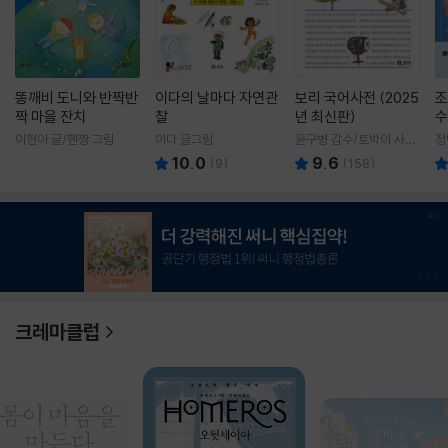
똥깨비 도니와 반짝반
이다의 날마다 자연관
보리 국어사전 (2025
조
짝 마을 잔치
찰
년 최신판)
수
이현아 글/핸짱 그림
이다 글그림
윤구병 감수/토박이 사전
정
편찬실 편
10.0
9.6
(
9
)
(
158
)
1
/
3
크레마클럽