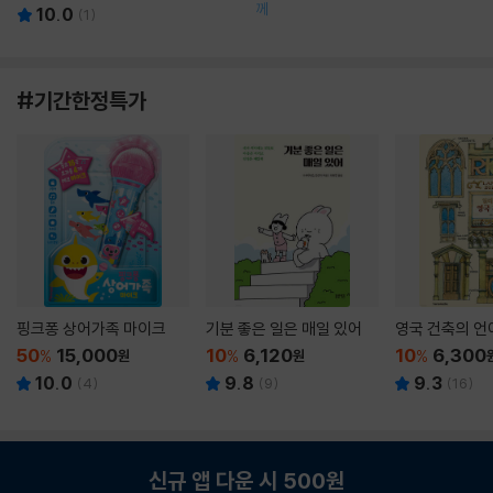
께
10.0
(
1
)
#기간한정특가
핑크퐁 상어가족 마이크
기분 좋은 일은 매일 있어
영국 건축의 언
50
15,000
10
6,120
10
6,300
%
원
%
원
%
10.0
9.8
9.3
(
4
)
(
9
)
(
16
)
신규 앱 다운 시 500원