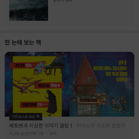
랑과의 재회
한 눈에 보는 책
카드뉴스로 보는 책
베토벤과 이상한 이야기 클럽 1
피아노와 괴조와 흡혈귀
허교범 글/변우재 그림
창비