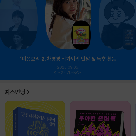
『마음요리 2』차영경 작가와의 만남 & 독후 활동
2026.09.05.
예스24 강서NC점
예스펀딩