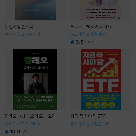
무진기행 필사북
AI에게 고백하지 마세요
손으로 읽고 쓰는 명작
로그아웃 불가 첫사랑
9.8
(
35
)
걍레오 그냥 레오의 오늘 요리
지금 꼭 사야 할 ETF
강레오 셰프 첫 요리책
돈이 몰리는 시장을 사라
10.0
(
8
)