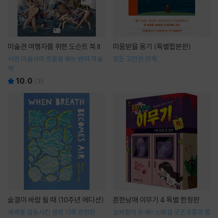
미술관 여행자를 위한 도슨트 북 II
미움받을 용기 (특별합본판)
서양 미술사의 흐름을 꿰는 반려 미술
모든 고민은 관계
책
10.0
(
3
)
숨결이 바람 될 때 (10주년 에디션)
흔한남매 이무기 4 특별 한정판
세계를 감동시킨 생의 기록 한정판
오싹함이 두 배! 스페셜 굿즈 6종과 함