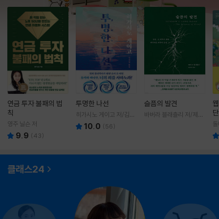
연금 투자 불패의 법
투명한 나선
슬픔의 발견
웹
칙
단
히가시노 게이고 저/김선
바버라 블래츨리 저/제효
영 역
영 역
영주 닐슨 저
돌
10.0
(
56
)
9.9
(
43
)
클래스24