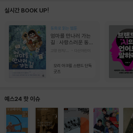
실시간 BOOK UP!
동화로 읽는 웹툰
엄마를 만나러 가는
길 : 사랑스러운 동그
라미
고먕 원저/김영리 글
다산어린이
모리 아크릴 스탠드 단독
굿즈
예스24 핫 이슈