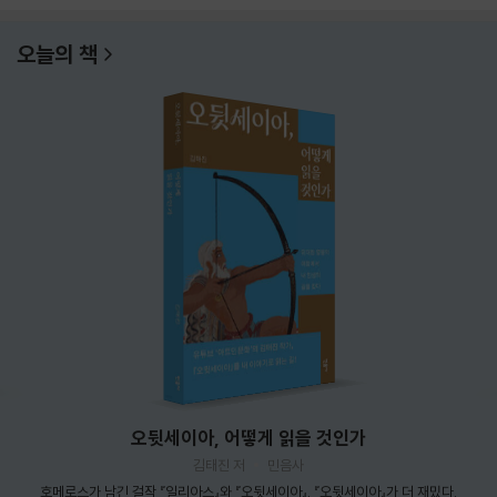
오늘의 책
오뒷세이아, 어떻게 읽을 것인가
김태진 저
민음사
호메로스가 남긴 걸작 『일리아스』와 『오뒷세이아』. 『오뒷세이아』가 더 재밌다.