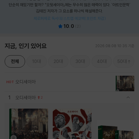
단순히 재밌기만 할까? 『오뒷세이아』에는 무수히 많은 매력이 있다. '아트인문학'
김태진 저자가 그 요소를 하나씩 해설해준다.
제로퍼제로 독서대/스트랩 에코백(포인트 차감)
10.0
(
2
)
지금, 인기 있어요
2026.08.08 10:35 기준
전체
10대
20대
30대
40대
50대
오디세이아
HOT
1
오디세이아
2
관련상품 보이기/감축