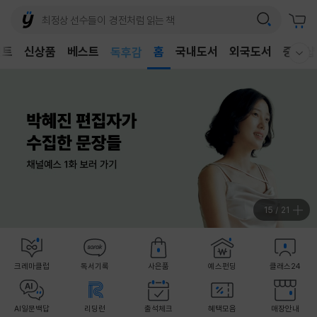
어린이
벤트
신상품
베스트
독후감
홈
국내도서
외국도서
중고샵
웰컴메뉴 모두보기
어린이
16
/
21
크레마클럽
독서기록
사은품
예스펀딩
클래스24
AI일문백답
리딩런
출석체크
혜택모음
매장안내