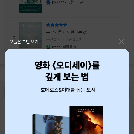
내는 최상의 시너지...
k******i
님의 리뷰
YES마니아 : 플래티넘
리뷰 총점
누군가를 이해한다는 것
3
추천 21건
댓글 20건
닫기
오늘은 그만 보기
a***i
님의 리뷰
YES마니아 : 로얄
공지
8월 신용카드 무이자할부 안내
2026-08-01
로그인
최근 본 상품
주문/배송
고객센터 1544-3800
티켓 1544-6399
중고샵 1566-4295
eBook 1:1문의/채팅상담
예스이십사(주) 사업자 정보
이용약관
개인정보처리방침
청소년보호정책