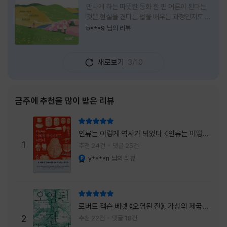
만나게 하는 따뜻한 동화 한 편 어른이 된다는
것은 현실을 견디는 법을 배우는 과정인지도 모
른다. 해야 할 일은 늘어나고, 책임은 무거워지
b***9
님의 리뷰
며, 마음껏 웃거나 울 수 있는 순간은 점점 줄어
든다. 어느새 우리는 어린 시절의 순수함보다
효율과 성과를 먼저 생각하는 사람이 되어간다.
새로보기
3/10
『어쩌면 동화는 어른을 위한 것 2 – 지친 영혼
을 위한 동심 처방』은 바로 그런 어른들에게 잠
시 쉬어가라고 손을 내미는 책이다. 처음 책 제
목을 보았을 때는 동화를 다시 읽는 감성 에세
금주에 추천을 많이 받은 리뷰
이 정도로 생각했다. 하지만 책장을 넘길수록
깨닫게 된다. 동화는 아이들만을 위한 이야기가
리뷰 총점
아니라, 삶에 지친 어른들의 마음을 치유하는
인류는 이렇게 역사가 되었다 <인류는 어떻게
가장 순수한 언어라는 사실을 말이다. 이 책은
1
역사가 되었나>
추천 24건
댓글 25건
익숙한
y****n
님의 리뷰
YES마니아 : 플래티넘
리뷰 총점
로버트 잭슨 베넷 《오염된 잔》, 가상의 제국이
주는 실감과 미스터리 사건의 치밀함이 이루어
2
추천 22건
댓글 18건