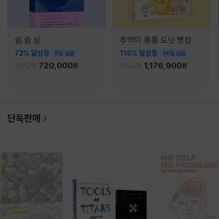
쉼 숨 섬
추억이 퐁퐁 도넛 빵집
72% 달성중
118% 달성중
9일 남음
14일 남음
720,000
1,176,900
펀딩금액
원
펀딩금액
원
단독판매