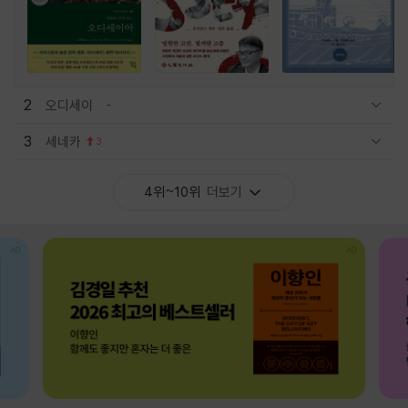
2
오디세이
관련상품 보이기/감축
3
세네카
3
관련상품 보이기/감축
4위~10위
더보기