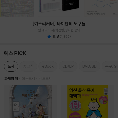
[예스리커버] 타이탄의 도구들
팀 페리스 저/박선령,정지현 공역
9.3
(
1,396
)
예스 PICK
도서
중고샵
eBook
CD/LP
DVD/BD
문구/GI
화제의 책
외국도서
세트도서