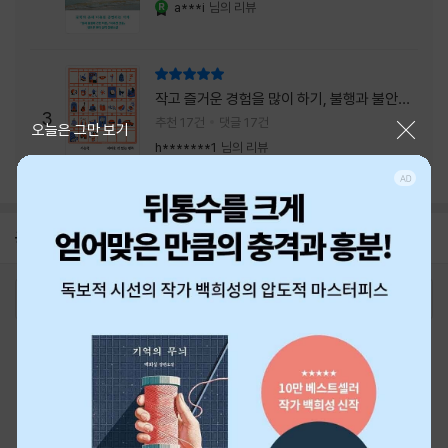
a***i
님의 리뷰
YES마니아 : 로얄
리뷰 총점
작고 즐거운 경험을 많이 하기, 불행과 불안을
3
회피하지 말기, 그리고 좋은 사람을 많이 만나
추천 17건
댓글 17건
닫기
오늘은 그만 보기
기.
h*******1
님의 리뷰
공지
26년 NBCI 수상 안내
2026-08-01
로그인
최근 본 상품
주문/배송
고객센터 1544-3800
티켓 1544-6399
중고샵 1566-4295
eBook 1:1문의/채팅상담
예스이십사(주) 사업자 정보
이용약관
개인정보처리방침
청소년보호정책
PC버전
회사소개
거래처관계자께