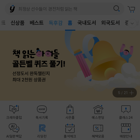
어린이
벤트
신상품
베스트
독후감
홈
국내도서
외국도서
중고샵
웰컴메뉴 모두보기
어린이
6
/
21
크레마클럽
독서기록
사은품
예스펀딩
클래스24
AI일문백답
리딩런
출석체크
혜택모음
매장안내