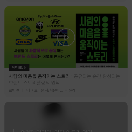
북트레일러
사람의 마음을 움직이는 스토리
공유되는 순간 완성되는
브랜드 스토리텔링의 원칙
로빈 랜디,그레그 브라운 저/최은아 역
알레