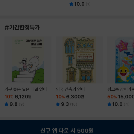
10.0
(
1
)
#기간한정특가
기분 좋은 일은 매일 있어
영국 건축의 언어
핑크퐁 상어가
10
6,120
10
6,300
50
15,00
%
원
%
원
%
9.8
9.3
10.0
(
9
)
(
16
)
(
4
)
신규 앱 다운 시 500원