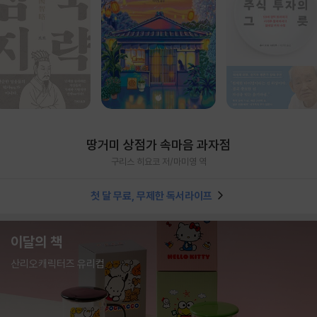
땅거미 상점가 속마음 과자점
구리스 히요코 저/마미영 역
첫 달 무료, 무제한 독서라이프
이달의 책
산리오캐릭터즈 유리컵