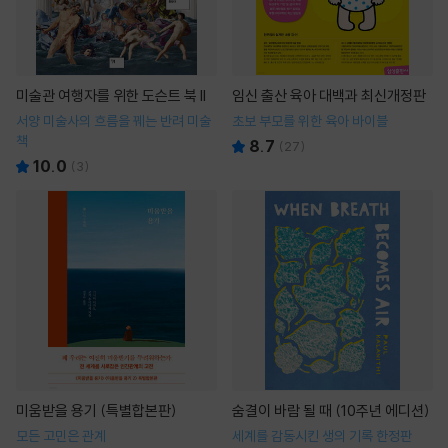
미술관 여행자를 위한 도슨트 북 II
임신 출산 육아 대백과 최신개정판
서양 미술사의 흐름을 꿰는 반려 미술
초보 부모를 위한 육아 바이블
책
8.7
(
27
)
10.0
(
3
)
미움받을 용기 (특별합본판)
숨결이 바람 될 때 (10주년 에디션)
모든 고민은 관계
세계를 감동시킨 생의 기록 한정판