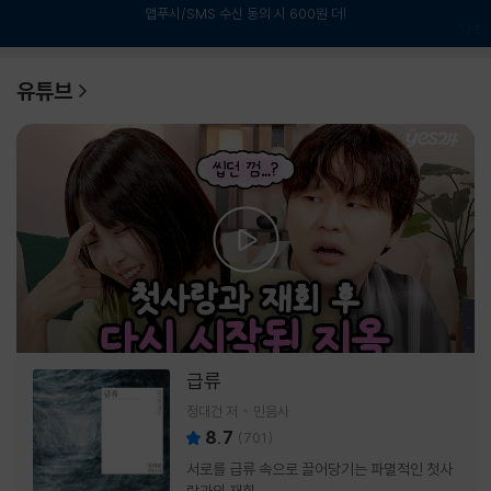
앱푸시/SMS 수신 동의 시 600원 더!
1
/
6
유튜브
급류
정대건 저
민음사
8.7
(
701
)
서로를 급류 속으로 끌어당기는 파멸적인 첫사