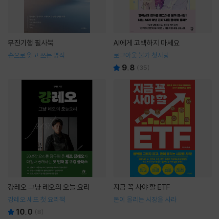
무진기행 필사북
AI에게 고백하지 마세요
손으로 읽고 쓰는 명작
로그아웃 불가 첫사랑
9.8
(
35
)
걍레오 그냥 레오의 오늘 요리
지금 꼭 사야 할 ETF
강레오 셰프 첫 요리책
돈이 몰리는 시장을 사라
10.0
(
8
)