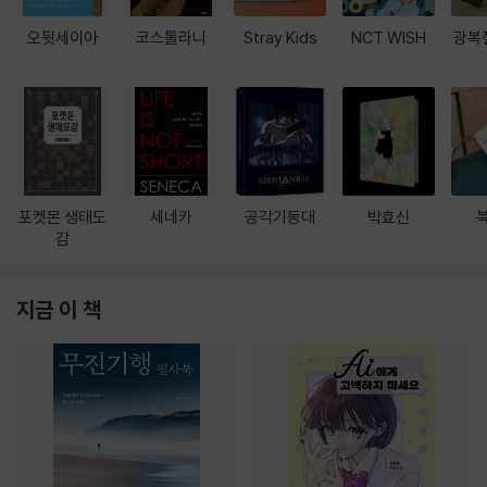
오뒷세이아
코스톨라니
Stray Kids
NCT WISH
광복
포켓몬 생태도
세네카
공각기동대
박효신
감
지금 이 책