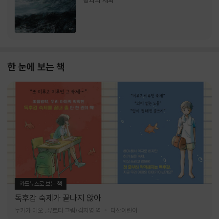
랑과의 재회
한 눈에 보는 책
카드뉴스로 보는 책
독후감 숙제가 끝나지 않아
누카가 미오 글/토티 그림/김지영 역
다산어린이