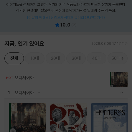
이야기들을 섬세하게 그렸다. 작가의 기존 작품들과 다르게 따스한 온기가 돋보인다.
삭막한 현실에서 필요한 건 관심과 희망이라는 걸 일깨워 주는 작품집.
[이달의 책 8월] 산리오캐릭터즈 유리컵 (포인트 차감)
10.0
(
2
)
지금, 인기 있어요
2026.08.09 17:17 기준
전체
10대
20대
30대
40대
50대
오디세이아
HOT
1
오디세이아
관련상품 보이기/감축