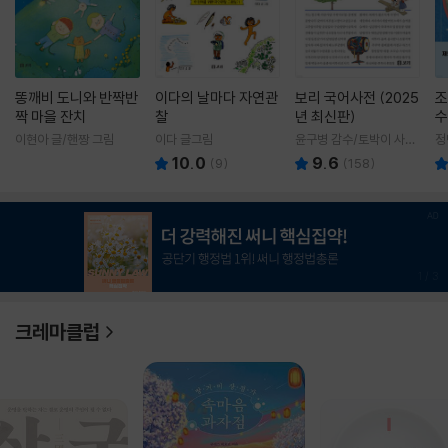
똥깨비 도니와 반짝반
이다의 날마다 자연관
보리 국어사전 (2025
조
짝 마을 잔치
찰
년 최신판)
수
이현아 글/핸짱 그림
이다 글그림
윤구병 감수/토박이 사전
정
편찬실 편
10.0
9.6
(
9
)
(
158
)
1
/
3
크레마클럽