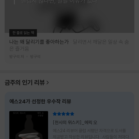
즐겁지 않다면, 달릴 이유가 없다
한 줄로 읽는 책
나는 왜 달리기를 좋아하는가
달리면서 깨달은 일상 속 숨
은 즐거움
방구석 저
방구석
금주의 인기 리뷰
예스24가 선정한 우수작 리뷰
리뷰 총점
[천사의 위스키]_에릭 오
예스24 리뷰어 클럽 서평단 자격으로 도서를
제공받고 작성한 리뷰입니다 사람들이 저마다