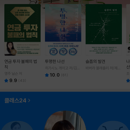
연금 투자 불패의 법
투명한 나선
슬픔의 발견
나
칙
산
히가시노 게이고 저/김선
바버라 블래츨리 저/제효
영 역
영 역
영주 닐슨 저
조
10.0
(
61
)
9.9
(
43
)
클래스24