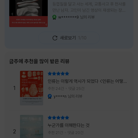
등껍질을 달고 사는 세계, 교통사고 후 천사를
만난 남자, 고인이 남긴 영상이 재생되는 장례
식장에서 똥을 싼 개. 이 책에는 몇 줄만 읽어도
w*******9
님의 리뷰
YES마니아 : 로얄
그다음 장면이 궁금해지는 이야기들이 가득하
다. 한 편만 읽고 덮으려 했는데, 다음 이야기로
넘어가 있었다. 소설을 읽으면서 잘 만든 단편
새로보기
1/10
애니메이션 여러 편을 차례로 보는 기분이 들었
다. (이건 저자가 픽사 애니메이터라는 소개 글
을 봐서 더 그렇게 생각했을 수도 있다.) 장면은
선명하게 그려졌고, 한 편이 끝날 때마다 질문
금주에 추천을 많이 받은 리뷰
이 뒤따라왔다. 감출 수 없는 세계는 더 다정할
까 「등껍질」의 세계에서 사람들은 저마다 다른
리뷰 총점
등껍질을 달고 살아간다. 몸의 일부이면서 한
인류는 이렇게 역사가 되었다 <인류는 어떻게
사람을 표현하는 수단
1
역사가 되었나>
추천 24건
댓글 25건
y****n
님의 리뷰
YES마니아 : 플래티넘
리뷰 총점
누군가를 이해한다는 것
2
추천 21건
댓글 20건