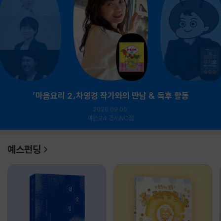
『마음요리 2』차영경 작가와의 만남 & 독후 활동
2026.09.05.
예스24 강서NC점
예스펀딩