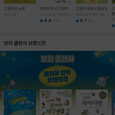
고양이의 노래
100만 번 산 고양이
고양이 해결사 깜냥 9
고
활
이미나 글
사노 요코 글,그림/김난주
홍민정 글/김재희 그림
렇
역
이
9.4
9.7
(
124
)
(
60
)
보리 출판사 브랜드전