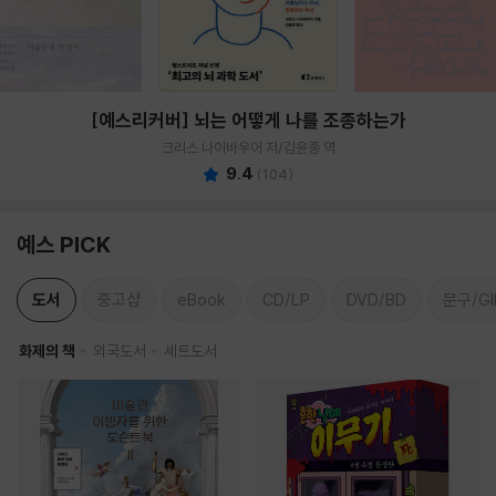
[예스리커버] 뇌는 어떻게 나를 조종하는가
크리스 나이바우어 저/김윤종 역
9.4
(
104
)
예스 PICK
도서
중고샵
eBook
CD/LP
DVD/BD
문구/GI
화제의 책
외국도서
세트도서