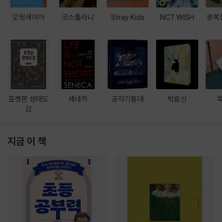
오뒷세이아
코스톨라니
Stray Kids
NCT WISH
광복
포켓몬 생태도
세네카
공각기동대
박효신
감
지금 이 책