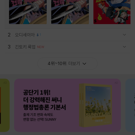
2
오디세이아
1
관련상품 보이기/감축
3
긴토키 룩업
관련상품 보이기/감축
4위~10위
더보기