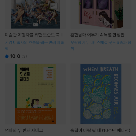
미술관 여행자를 위한 도슨트 북 II
흔한남매 이무기 4 특별 한정판
서양 미술사의 흐름을 꿰는 반려 미술
오싹함이 두 배! 스페셜 굿즈 6종과 함
책
께
10.0
(
3
)
엄마의 두 번째 재테크
숨결이 바람 될 때 (10주년 에디션)