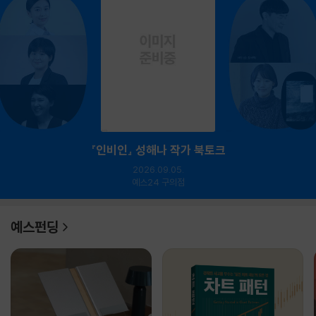
『인비인』 성해나 작가 북토크
2026.09.05.
예스24 구의점
예스펀딩