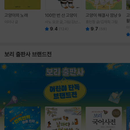
고양이의 노래
100만 번 산 고양이
고양이 해결사 깜냥 9
고
활
이미나 글
사노 요코 글,그림/김난주
홍민정 글/김재희 그림
렇
역
이
9.4
9.7
(
124
)
(
59
)
보리 출판사 브랜드전