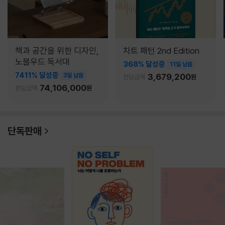
책과 공간을 위한 디자인,
차트 패턴 2nd Edition
노블우드 독서대
368% 달성중
11일 남음
7411% 달성중
3일 남음
3,679,200
펀딩금액
원
74,106,000
펀딩금액
원
단독판매