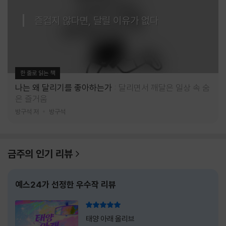
즐겁지 않다면, 달릴 이유가 없다
한 줄로 읽는 책
나는 왜 달리기를 좋아하는가
달리면서 깨달은 일상 속 숨
은 즐거움
방구석 저
방구석
금주의 인기 리뷰
예스24가 선정한 우수작 리뷰
리뷰 총점
태양 아래 올리브