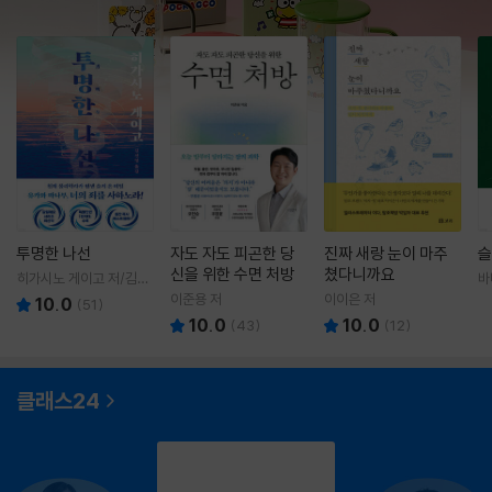
투명한 나선
자도 자도 피곤한 당
진짜 새랑 눈이 마주
슬
신을 위한 수면 처방
쳤다니까요
히가시노 게이고 저/김선
바
영 역
영
이준용 저
이이은 저
10.0
(
51
)
10.0
10.0
(
43
)
(
12
)
클래스24