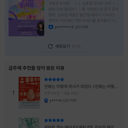
#협찬 #서평 ＞＞ 김초엽 작가의 신작 ＜＜
태양 아래 올리브＞＞를 가제본으로 먼저 읽게
됐다. 김초엽 작품은 출간될 때마다 기다리는
편이라 이번에도 어떤 이야기를 들려줄지 기대
가 컸다. 스포일러 없이 읽는 것이 가장 재미있
p*******3
님의 리뷰
이달의 사락
는 소설이라는 이야기를 들었기에 아무 정보도
찾아보지 않고 책을 펼쳤다. 지금 생각해 보면
그 선택이 정말 잘한 일이었다. 첫 장부터 평범
새로보기
9/10
하지 않았다. 사라진 누군가에게 보내는 메일로
시작되는 이야기는 곧바로 궁금증을 만든다. 오
래전 헤어진 친구가 다시 만나게 되고, 과거의
흔적을 따라 낯선 나라를 여행하게 된다는 설정
금주에 추천을 많이 받은 리뷰
이 무더운 여름을 벗어나는 피서처럼 흥미롭기
만 하다. 처음에는 단순한 추적 이야기인 줄 알
리뷰 총점
았는데, 읽을수록 전혀 다른 방향으로 흘러간
인류는 이렇게 역사가 되었다 <인류는 어떻게
다. '왜 이런 일이 벌어졌을까?', '이 사람이 정
1
역사가 되었나>
추천 24건
댓글 25건
말 믿어도
y****n
님의 리뷰
YES마니아 : 플래티넘
리뷰 총점
로버트 잭슨 베넷 《오염된 잔》, 가상의 제국이