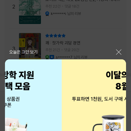
주는 실감과 미스터리 사건의 치밀함이 이루어
2
추천 22건
댓글 18건
내는 최상의 시너지...
k******i
님의 리뷰
YES마니아 : 플래티넘
리뷰 총점
쾌 : 젓가락 괴담 경연
3
추천 21건
댓글 20건
닫기
오늘은 그만 보기
s******7
님의 리뷰
YES마니아 : 로얄
이달의 사락
공지
8월 신용카드 무이자할부 안내
2026-08-01
로그인
최근 본 상품
주문/배송
고객센터 1544-3800
티켓 1544-6399
중고샵 1566-4295
eBook 1:1문의/채팅상담
예스이십사(주) 사업자 정보