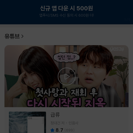
신규 앱 다운 시 500원
앱푸시/SMS 수신 동의 시 600원 더!
1
/
6
유튜브
급류
정대건 저
민음사
8.7
(
699
)