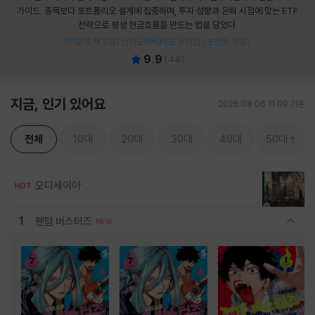
가이드. 종목보다 포트폴리오 설계에 집중하며, 투자 성향과 은퇴 시점에 맞는 ETF
전략으로 평생 현금흐름을 만드는 법을 담았다.
[이달의 책 8월] 산리오캐릭터즈 유리컵 (포인트 차감)
9.9
(
44
)
지금, 인기 있어요
2026.08.06 11:09 기준
전체
10대
20대
30대
40대
50대
오디세이아
HOT
1
팬텀 버스터즈
관련상품 보이기/감축