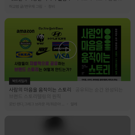
허교범 글/변우재 그림
창비
북트레일러
사람의 마음을 움직이는 스토리
공유되는 순간 완성되는
브랜드 스토리텔링의 원칙
로빈 랜디,그레그 브라운 저/최은아 역
알레