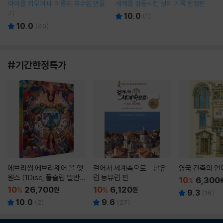
아이를 키우며 내 이름의 부수입 만들
세계를 감동시킨 생의 기록 한정판
기
10.0
(
1
)
10.0
(
40
)
#기간한정특가
에브리씽 에브리웨어 올 앳
걸어서 세계속으로 - 남유
영국 건축의 언
원스 (1Disc, 풀슬립 일반
럽 동유럽 편
10
6,300
%
판) : 블루레이
10
26,700
10
6,120
%
원
%
원
9.3
(
16
)
10.0
9.6
(
2
)
(
27
)