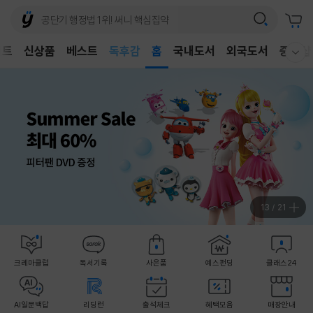
어린이
독후감
벤트
신상품
베스트
홈
국내도서
외국도서
중고샵
어린이
웰컴메뉴 모두보기
14
/
21
크레마클럽
독서기록
사은품
예스펀딩
클래스24
AI일문백답
리딩런
출석체크
혜택모음
매장안내