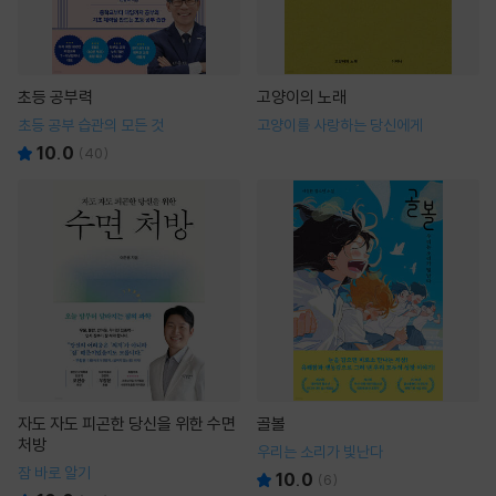
초등 공부력
고양이의 노래
초등 공부 습관의 모든 것
고양이를 사랑하는 당신에게
10.0
(
40
)
자도 자도 피곤한 당신을 위한 수면
골볼
처방
우리는 소리가 빛난다
잠 바로 알기
10.0
(
6
)