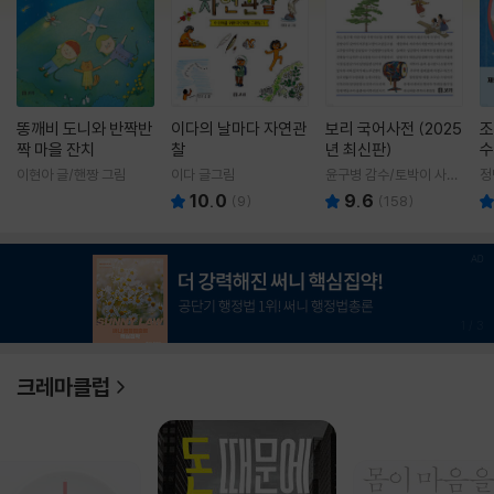
똥깨비 도니와 반짝반
이다의 날마다 자연관
보리 국어사전 (2025
조
짝 마을 잔치
찰
년 최신판)
수
이현아 글/핸짱 그림
이다 글그림
윤구병 감수/토박이 사전
정
편찬실 편
10.0
9.6
(
9
)
(
158
)
1
/
3
크레마클럽