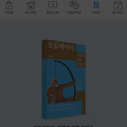
사은품
예스펀딩
클래스24
AI일문백답
리딩런
출석체크