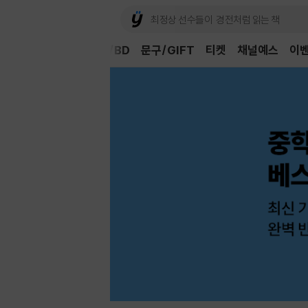
Book
CD/LP
DVD/BD
문구/GIFT
티켓
채널예스
이