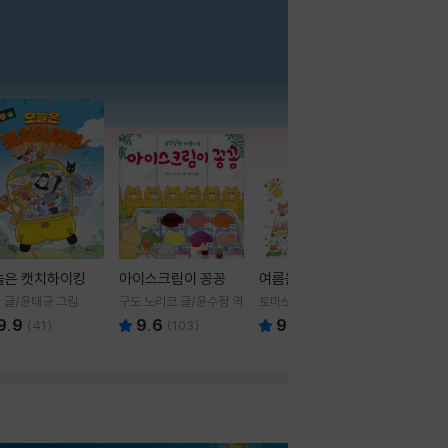
더보기
늘은 캣치하이킹
아이스크림이 꽁꽁
여름을 부탁해
 글/윤태규 그림
구도 노리코 글/윤수정 역
토마쓰리 글그림
9.9
9.6
9.8
(
41
)
(
103
)
(
24
)