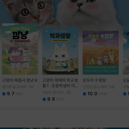
고양이 해결사 깜냥 9
고양이 제제의 학교생
모두의 수영장
오
활 1 : 초등학생이 이
홍민정 글/김재희 그림
신현경 글/노예지 그림
서율
렇게 힘들 줄이야
이승민 글/온수 그림
9.7
10.0
(
60
)
(
126
)
9.9
(
27
)