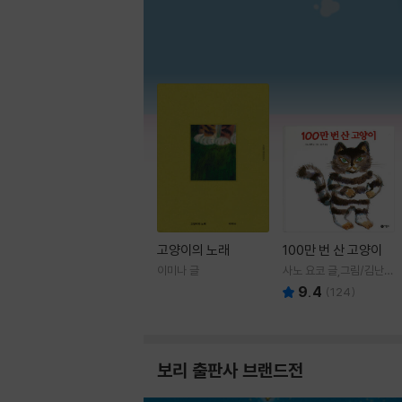
고양이의 노래
100만 번 산 고양이
이미나 글
사노 요코 글,그림/김난주
역
9.4
(
124
)
보리 출판사 브랜드전