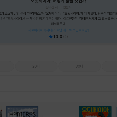
오뒷세이아, 어떻게 읽을 것인가
김태진 저
민음사
메로스가 남긴 걸작 『일리아스』와 『오뒷세이아』. 『오뒷세이아』가 더 재밌다. 단순히 재밌기만
까? 『오뒷세이아』에는 무수히 많은 매력이 있다. '아트인문학' 김태진 저자가 그 요소를 하
해설해준다.
제로퍼제로 독서대/스트랩 에코백(포인트 차감)
10.0
(
2
)
20대
30대