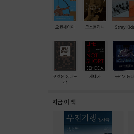
오뒷세이아
코스톨라니
Stray Kid
포켓몬 생태도
세네카
공각기동
감
지금 이 책