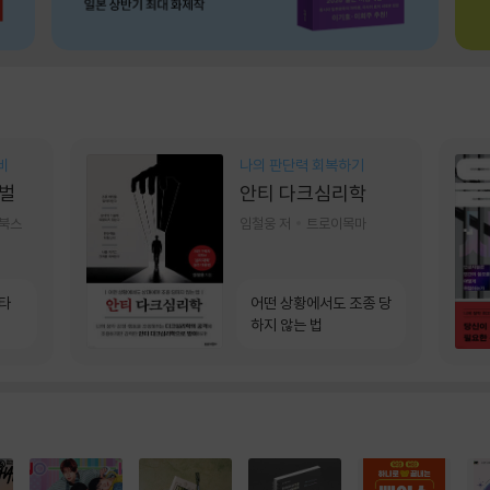
비
나의 판단력 회복하기
벌
안티 다크심리학
기북스
임철웅 저
트로이목마
소타
어떤 상황에서도 조종 당
하지 않는 법