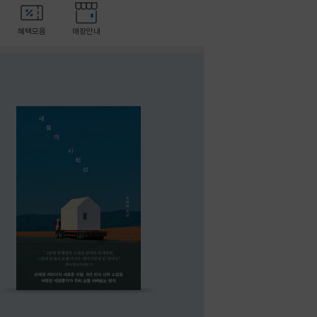
혜택모음
매장안내