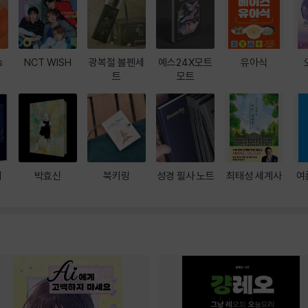
s
NCT WISH
광복절 볼펜세
예스24X모트
유아식
트
모트
대
박효신
북키링
성경 필사 노트
최태성 세계사
여