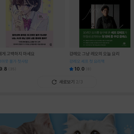
I에게 고백하지 마세요
걍레오 그냥 레오의 오늘 요리
그아웃 불가 첫사랑
강레오 셰프 첫 요리책
9.8
10.0
(
35
)
(
8
)
새로보기
2/3