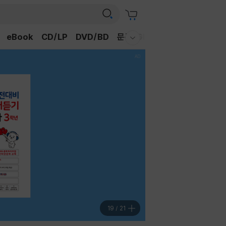
eBook
CD/LP
DVD/BD
문구/GIFT
티켓
채널예스
웰컴메뉴 모두보기
19
/
21