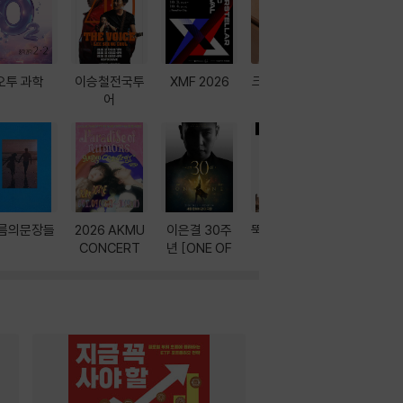
오투 과학
이승철전국투
XMF 2026
크레마 이북 리
방학에는 
어
더기
포터
름의문장들
2026 AKMU
이은결 30주
뚝딱! AI 3대장
이달의 인
CONCERT
년 [ONE OF
과
ONE]