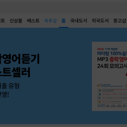
벤트
신상품
베스트
어린이
홈
국내도서
외국도서
중고샵
독후감
어린이