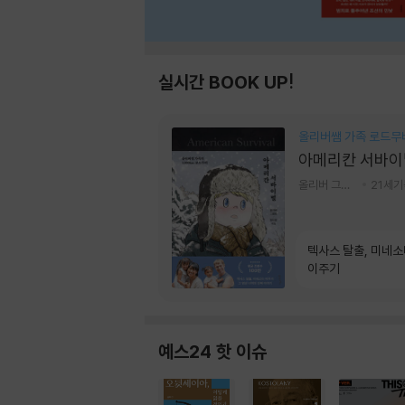
실시간 BOOK UP!
올리버쌤 가족 로드무
아메리칸 서바이
올리버 그랜트,정다운 저
21세
텍사스 탈출, 미네
이주기
예스24 핫 이슈