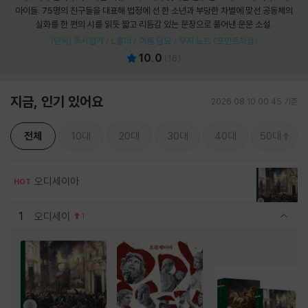
아이들. 75명의 친구들을 대표해 법정에 선 한 소년과 부당한 차별에 맞선 공동체의
실화를 한 편의 시를 읽듯 짧고 리듬감 있는 문장으로 풀어낸 운문 소설.
[단독] 독서집게 / L홀더 / 여름 담요 / 무지 노트 (포인트차감)
10.0
(
16
)
지금, 인기 있어요
2026.08.10 00:45 기준
전체
10대
20대
30대
40대
50대
오디세이아
HOT
1
오디세이
1
관련상품 보이기/감축