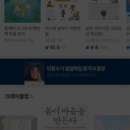
똥깨비 도니와 반짝반
이다의 날마다 자연관
보리 국어사전 (2025
조
짝 마을 잔치
찰
년 최신판)
수
이현아 글/핸짱 그림
이다 글그림
윤구병 감수/토박이 사전
정
편찬실 편
10.0
9.6
(
9
)
(
158
)
1
/
3
크레마클럽