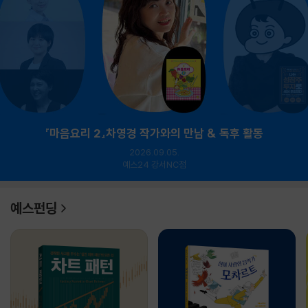
『마음요리 2』차영경 작가와의 만남 & 독후 활동
2026.09.05.
예스24 강서NC점
예스펀딩