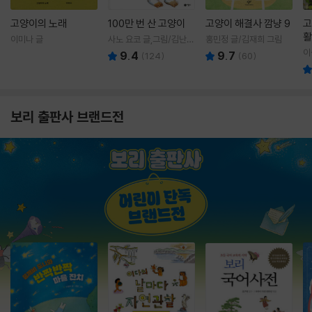
고양이의 노래
100만 번 산 고양이
고양이 해결사 깜냥 9
고
활
이미나 글
사노 요코 글,그림/김난주
홍민정 글/김재희 그림
렇
역
이
9.4
9.7
(
124
)
(
60
)
보리 출판사 브랜드전