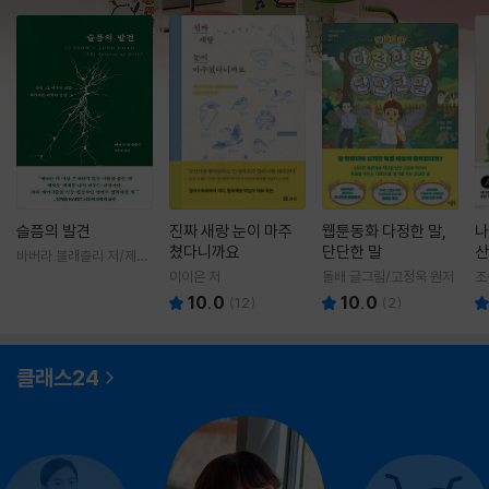
슬픔의 발견
진짜 새랑 눈이 마주
웹툰동화 다정한 말,
나
쳤다니까요
단단한 말
산
바버라 블래츨리 저/제효
영 역
이이은 저
돌배 글그림/고정욱 원저
조
10.0
10.0
(
12
)
(
2
)
클래스24