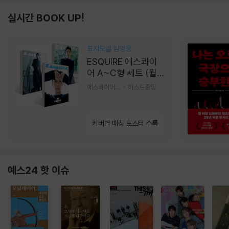
실시간 BOOK UP!
표지모델 임영웅
ESQUIRE 에스콰이
어 A~C형 세트 (월
간) : 9월 [2026]
에스콰이어편집부 편
허스트중앙
커버별 매칭 포스터 수록
예스24 핫 이슈