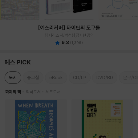
[예스리커버] 타이탄의 도구들
팀 페리스 저/박선령,정지현 공역
9.3
(
1,396
)
예스 PICK
도서
중고샵
eBook
CD/LP
DVD/BD
문구/GI
화제의 책
외국도서
세트도서