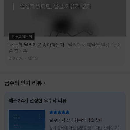
즐겁지 않다면, 달릴 이유가 없다
한 줄로 읽는 책
나는 왜 달리기를 좋아하는가
달리면서 깨달은 일상 속 숨
은 즐거움
방구석 저
방구석
금주의 인기 리뷰
예스24가 선정한 우수작 리뷰
리뷰 총점
길 위에서 삶과 행복의 답을 찾다
삶과 행복에 대한 질문을 품고 떠난 산티아고 1