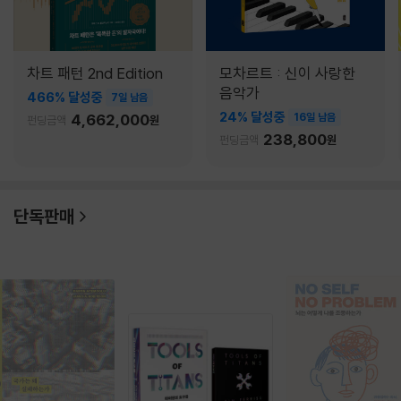
차트 패턴 2nd Edition
모차르트 : 신이 사랑한
음악가
466% 달성중
7일 남음
24% 달성중
4,662,000
16일 남음
펀딩금액
원
238,800
펀딩금액
원
단독판매