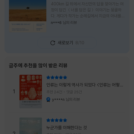
400km 길 위에서 자신만의 답을 찾아가는 여
정이 담긴 ＜너를 담은 길＞ 이야기는 뭉클하
다. 게다가 작가는 순례길에서 지금의 아내를
만나 여행 로맨스의 정석인 '비포 선라이즈'를
n***6
님의 리뷰
현실로 이루었다는 점에서 더없이 로맨틱하다.
책을 읽으며 밑줄 그은 문장들이 많았다. 책 속
에 작가가 소개한 다양한 도서들의 문장들을 만
새로보기
8/10
나는 것 역시 읽기의 또다른 즐거움이었다. 여
느 이들처럼 성실히 학교를 마치고 남들이 부러
워하는 직장에 다니던 작가가 어느날 문득 나는
누구이며어느 순간 행복을 느끼는지 질문하며
금주에 추천을 많이 받은 리뷰
길을 떠나려고 마음 먹는 순간들을 적어내려간
문장들에 마음을 한참 머물렀다.그 부분을 발췌
리뷰 총점
해본다. "내가 온 힘을 다해 부러워하던 사람
인류는 이렇게 역사가 되었다 <인류는 어떻게
들은 '자신이 원하는' 일을 하는 사람들이었다.
1
역사가 되었나>
추천 24건
댓글 25건
소명이라고 하던
y****n
님의 리뷰
YES마니아 : 플래티넘
리뷰 총점
누군가를 이해한다는 것
2