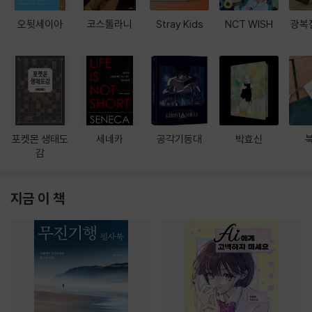
오뒷세이아
코스톨라니
Stray Kids
NCT WISH
광복
포켓몬 생태도
세네카
공각기동대
박효신
감
지금 이 책