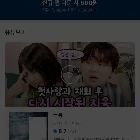
신규 앱 다운 시 500원
앱푸시/SMS 수신 동의 시 600원 더!
1
/
6
유튜브
급류
정대건 저
민음사
8.7
(
701
)