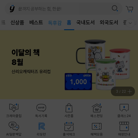
어린이
벤트
신상품
베스트
독후감
홈
국내도서
외국도서
중고샵
웰컴메뉴 모두보기
어린이
4
/
22
크레마클럽
독서기록
사은품
예스펀딩
클래스24
AI일문백답
리딩런
출석체크
혜택모음
매장안내