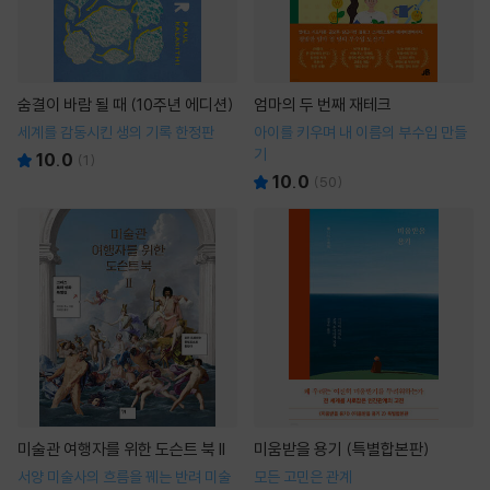
숨결이 바람 될 때 (10주년 에디션)
엄마의 두 번째 재테크
세계를 감동시킨 생의 기록 한정판
아이를 키우며 내 이름의 부수입 만들
기
10.0
(
1
)
10.0
(
50
)
미술관 여행자를 위한 도슨트 북 II
미움받을 용기 (특별합본판)
서양 미술사의 흐름을 꿰는 반려 미술
모든 고민은 관계