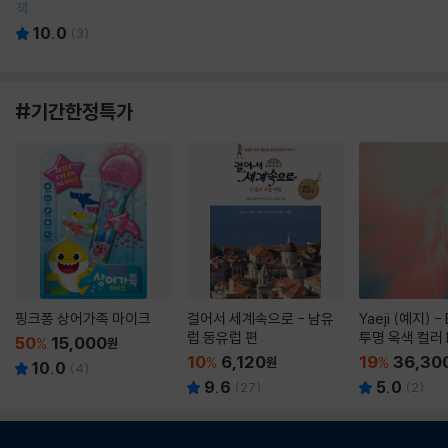
책
10.0
(
3
)
#기간한정특가
핑크퐁 상어가족 마이크
걸어서 세계속으로 - 남유
Yaeji (예지) -
럽 동유럽 편
투명 옥색 컬러 
50
15,000
%
원
10
6,120
19
36,30
%
원
%
10.0
(
4
)
9.6
5.0
(
27
)
(
2
)