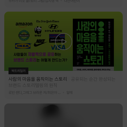
누카가 미오 글/토티 그림/김지영 역
다산어린이
북트레일러
사람의 마음을 움직이는 스토리
공유되는 순간 완성되는
브랜드 스토리텔링의 원칙
로빈 랜디,그레그 브라운 저/최은아 역
알레