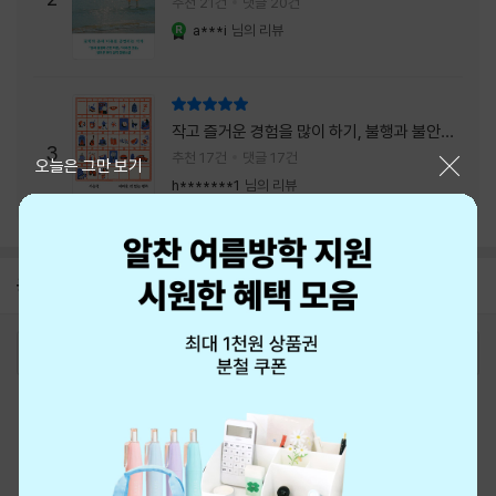
추천 21건
댓글 20건
a***i
님의 리뷰
YES마니아 : 로얄
리뷰 총점
작고 즐거운 경험을 많이 하기, 불행과 불안을
3
회피하지 말기, 그리고 좋은 사람을 많이 만나
추천 17건
댓글 17건
닫기
오늘은 그만 보기
기.
h*******1
님의 리뷰
공지
8월 신용카드 무이자할부 안내
2026-08-01
로그인
최근 본 상품
주문/배송
고객센터 1544-3800
티켓 1544-6399
중고샵 1566-4295
eBook 1:1문의/채팅상담
예스이십사(주) 사업자 정보
이용약관
개인정보처리방침
청소년보호정책