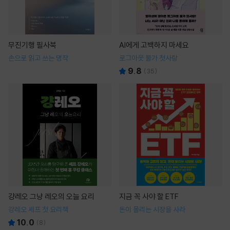
무진기행 필사북
AI에게 고백하지 마세요
손으로 읽고 쓰는 명작
로그아웃 불가 첫사랑
9.8
(
35
)
걍레오 그냥 레오의 오늘 요리
지금 꼭 사야 할 ETF
강레오 셰프 첫 요리책
돈이 몰리는 시장을 사라
10.0
(
8
)