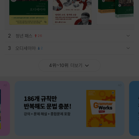
2
청년 패스
26
관련상품 보이기/감축
3
오디세이아
2
관련상품 보이기/감축
4위~10위
더보기