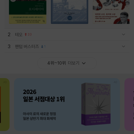
2
테오
33
관련상품 보이기/감축
3
팬텀 버스터즈
1
관련상품 보이기/감축
4위~10위
더보기