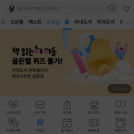
어린이
벤트
신상품
베스트
독후감
홈
국내도서
외국도서
중고샵
웰컴메뉴 모두보기
어린이
6
/
21
크레마클럽
독서기록
사은품
예스펀딩
클래스24
AI일문백답
리딩런
출석체크
혜택모음
매장안내