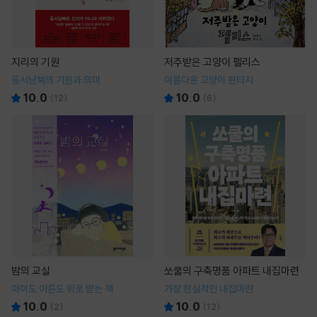
지리의 기원
저주받은 고양이 펠리스
동서남북의 기원과 의미
아름다운 고양이 판타지
10.0
10.0
(
12
)
(
6
)
밤의 교실
쏘쿨의 구축명품 아파트 내집마련
아이도 어른도 위로 받는 책
가장 현실적인 내집마련
10.0
10.0
(
2
)
(
12
)