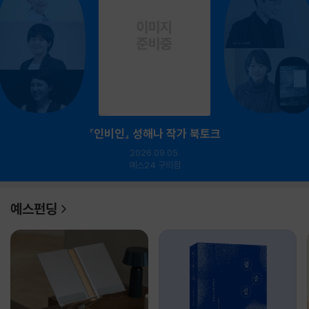
『인비인』 성해나 작가 북토크
2026.09.05.
예스24 구의점
예스펀딩