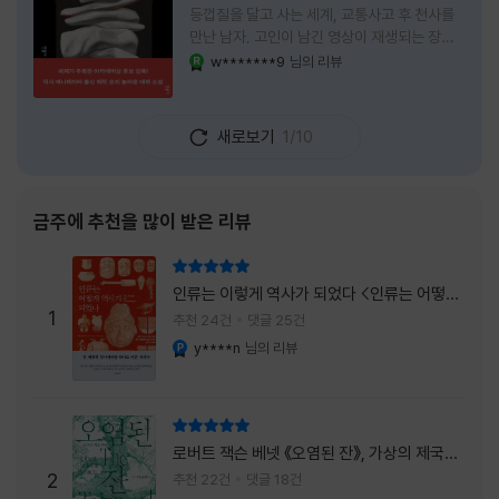
등껍질을 달고 사는 세계, 교통사고 후 천사를
만난 남자, 고인이 남긴 영상이 재생되는 장례
식장에서 똥을 싼 개. 이 책에는 몇 줄만 읽어도
w*******9
님의 리뷰
YES마니아 : 로얄
그다음 장면이 궁금해지는 이야기들이 가득하
다. 한 편만 읽고 덮으려 했는데, 다음 이야기로
넘어가 있었다. 소설을 읽으면서 잘 만든 단편
새로보기
1/10
애니메이션 여러 편을 차례로 보는 기분이 들었
다. (이건 저자가 픽사 애니메이터라는 소개 글
을 봐서 더 그렇게 생각했을 수도 있다.) 장면은
선명하게 그려졌고, 한 편이 끝날 때마다 질문
금주에 추천을 많이 받은 리뷰
이 뒤따라왔다. 감출 수 없는 세계는 더 다정할
까 「등껍질」의 세계에서 사람들은 저마다 다른
리뷰 총점
등껍질을 달고 살아간다. 몸의 일부이면서 한
인류는 이렇게 역사가 되었다 <인류는 어떻게
사람을 표현하는 수단
1
역사가 되었나>
추천 24건
댓글 25건
y****n
님의 리뷰
YES마니아 : 플래티넘
리뷰 총점
로버트 잭슨 베넷 《오염된 잔》, 가상의 제국이
주는 실감과 미스터리 사건의 치밀함이 이루어
2
추천 22건
댓글 18건