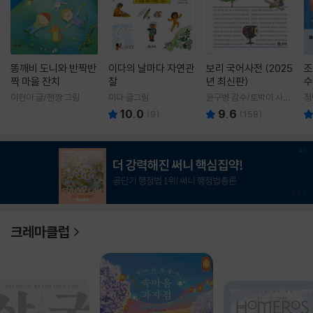
똥깨비 도니와 반짝반
이다의 날마다 자연관
보리 국어사전 (2025
조
짝 마을 잔치
찰
년 최신판)
수
이현아 글/핸짱 그림
이다 글그림
윤구병 감수/토박이 사전
정
편찬실 편
10.0
9.6
(
9
)
(
158
)
1
/
3
크레마클럽