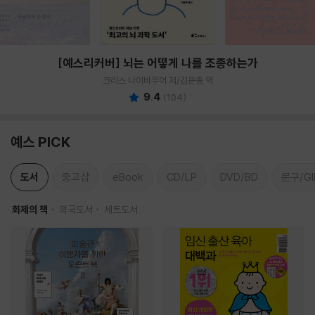
[예스리커버] 뇌는 어떻게 나를 조종하는가
크리스 나이바우어 저/김윤종 역
9.4
(
104
)
예스 PICK
도서
중고샵
eBook
CD/LP
DVD/BD
문구/GI
화제의 책
외국도서
세트도서