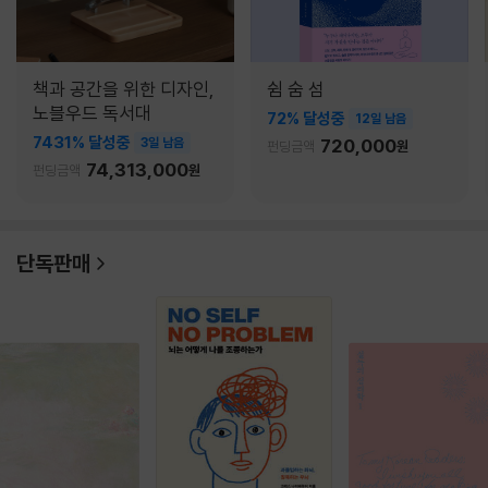
책과 공간을 위한 디자인,
쉼 숨 섬
노블우드 독서대
72% 달성중
12일 남음
7431% 달성중
3일 남음
720,000
펀딩금액
원
74,313,000
펀딩금액
원
단독판매