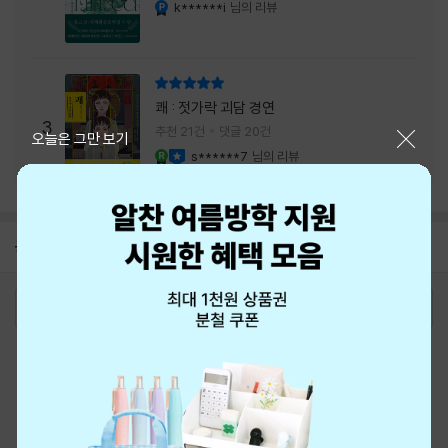
내는 최상의 시너지...
k******i
님의 리뷰
YES마니아 : 플래티넘
리뷰 총점
쾌 : 젓가락 괴담 경연
3
추천 21건
댓글 20건
닫기
오늘은 그만 보기
s******7
님의 리뷰
YES마니아 : 로얄
이달의 사락
공지
8월 신용카드 무이자할부 안내
2026-08-01
로그인
최근 본 상품
주문/배송
고객센터 1544-3800
티켓 1544-6399
중고샵 1566-4295
eBook 1:1문의/채팅상담
예스이십사(주) 사업자 정보
이용약관
개인정보처리방침
청소년보호정책