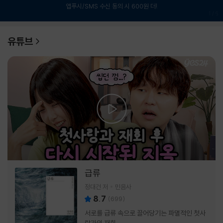
앱푸시/SMS 수신 동의 시 600원 더!
1
/
6
유튜브
급류
정대건 저
민음사
8.7
(
699
)
서로를 급류 속으로 끌어당기는 파멸적인 첫사