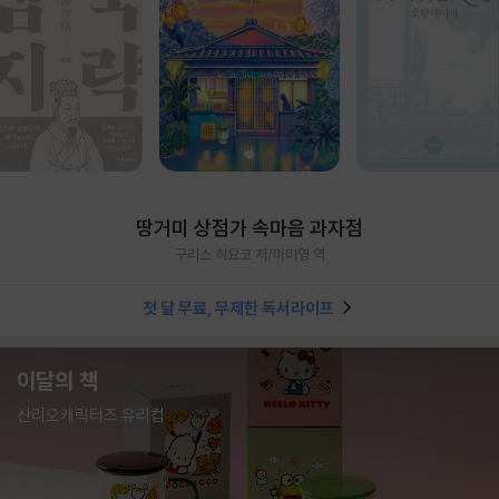
땅거미 상점가 속마음 과자점
구리스 히요코 저/마미영 역
첫 달 무료, 무제한 독서라이프
이달의 책
산리오캐릭터즈 유리컵