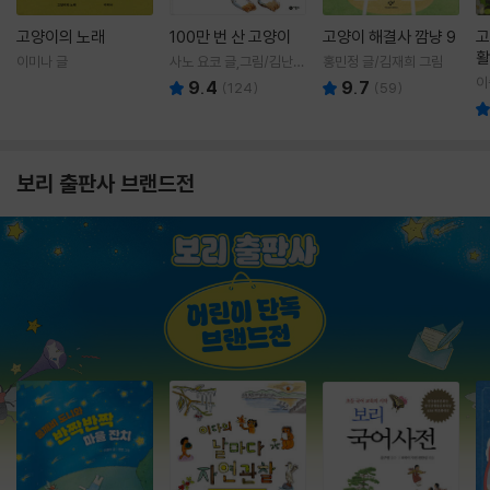
고양이의 노래
100만 번 산 고양이
고양이 해결사 깜냥 9
고
활
이미나 글
사노 요코 글,그림/김난주
홍민정 글/김재희 그림
렇
역
이
9.4
9.7
(
124
)
(
59
)
보리 출판사 브랜드전