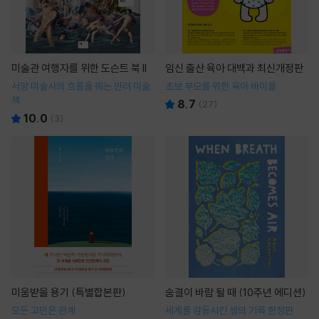
미술관 여행자를 위한 도슨트 북 II
임신 출산 육아 대백과 최신개정판
서양 미술사의 흐름을 꿰는 반려 미술
초보 부모를 위한 육아 바이블
책
8.7
(
27
)
10.0
(
3
)
미움받을 용기 (특별합본판)
숨결이 바람 될 때 (10주년 에디션)
모든 고민은 관계
세계를 감동시킨 생의 기록 한정판