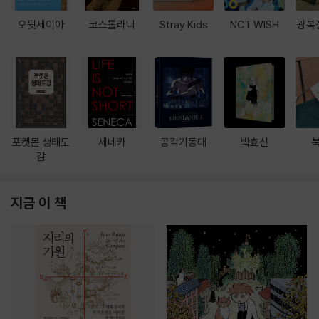
오뒷세이아
코스톨라니
Stray Kids
NCT WISH
광복
포켓몬 생태도
세네카
공각기동대
박효신
감
지금 이 책