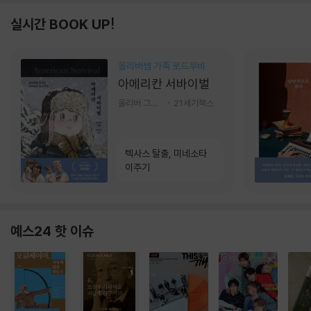
실시간 BOOK UP!
올리버쌤 가족 로드무비
아메리칸 서바이벌
올리버 그랜트,정다운 저
21세기북스
텍사스 탈출, 미네소타
이주기
예스24 핫 이슈