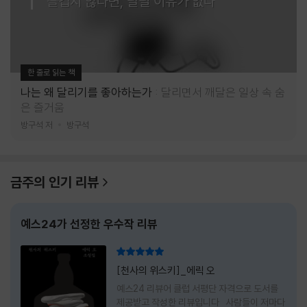
즐겁지 않다면, 달릴 이유가 없다
한 줄로 읽는 책
나는 왜 달리기를 좋아하는가
달리면서 깨달은 일상 속 숨
은 즐거움
방구석 저
방구석
금주의 인기 리뷰
예스24가 선정한 우수작 리뷰
리뷰 총점
[천사의 위스키]_에릭 오
예스24 리뷰어 클럽 서평단 자격으로 도서를
제공받고 작성한 리뷰입니다 사람들이 저마다