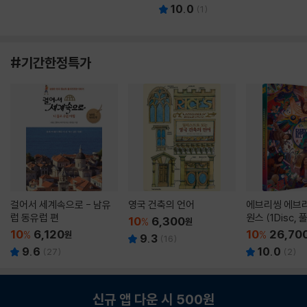
10.0
(
1
)
#기간한정특가
걸어서 세계속으로 - 남유
영국 건축의 언어
에브리씽 에브리
럽 동유럽 편
원스 (1Disc,
10
6,300
%
원
판) : 블루레이
10
6,120
10
26,70
%
원
%
9.3
(
16
)
9.6
10.0
(
27
)
(
2
)
신규 앱 다운 시 500원