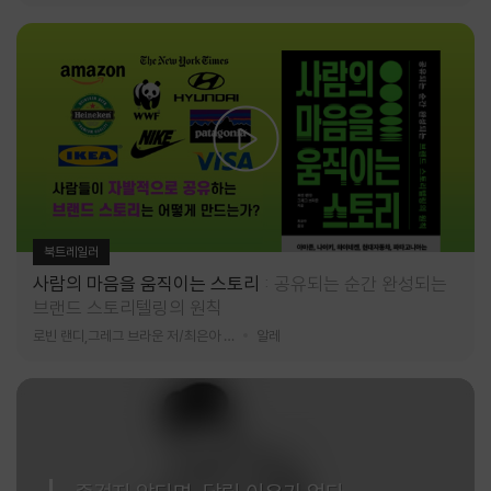
북트레일러
사람의 마음을 움직이는 스토리
공유되는 순간 완성되는
브랜드 스토리텔링의 원칙
로빈 랜디,그레그 브라운 저/최은아 역
알레