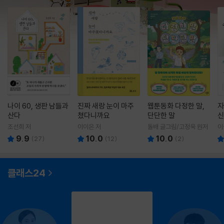
나이 60, 생판 남들과
진짜 새랑 눈이 마주
웹툰동화 다정한 말,
자
산다
쳤다니까요
단단한 말
신
조선희 저
이이은 저
돌배 글그림/고정욱 원저
이
9.9
10.0
10.0
(
27
)
(
12
)
(
2
)
클래스24