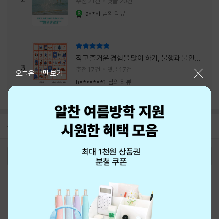
추천 21건
댓글 20건
a***i
님의 리뷰
YES마니아 : 로얄
리뷰 총점
작고 즐거운 경험을 많이 하기, 불행과 불안을
3
회피하지 말기, 그리고 좋은 사람을 많이 만나
추천 17건
댓글 17건
닫기
오늘은 그만 보기
기.
h*******1
님의 리뷰
공지
8월 신용카드 무이자할부 안내
2026-08-01
로그인
최근 본 상품
주문/배송
고객센터 1544-3800
티켓 1544-6399
중고샵 1566-4295
eBook 1:1문의/채팅상담
예스이십사(주) 사업자 정보
이용약관
개인정보처리방침
청소년보호정책