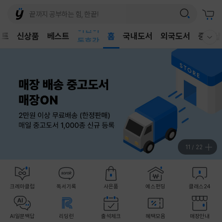
어린이
벤트
신상품
베스트
독후감
홈
국내도서
외국도서
중고샵
웰컴메뉴 모두보기
어린이
11
/
22
크레마클럽
독서기록
사은품
예스펀딩
클래스24
AI일문백답
리딩런
출석체크
혜택모음
매장안내