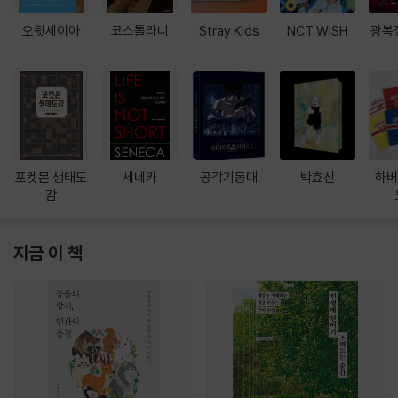
오뒷세이아
코스톨라니
Stray Kids
NCT WISH
광복
포켓몬 생태도
세네카
공각기동대
박효신
하버
감
지금 이 책