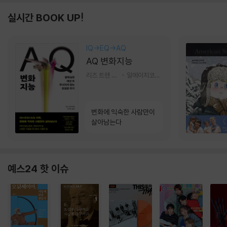
실시간 BOOK UP!
IQ→EQ→AQ
AQ 변화지능
리즈 트랜 저/한미선 역
알에이치코리아(RHK)
변화에 익숙한 사람만이
살아남는다
예스24 핫 이슈