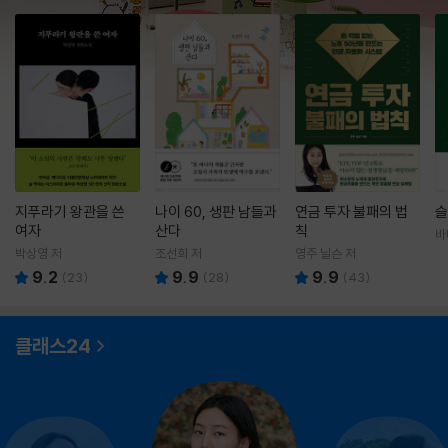
지푸라기 왕관을 쓴
나이 60, 생판 남들과
연금 투자 불패의 법
슬
여자
산다
칙
바
영
박상영 저
조선희 저
영주 닐슨 저
9.2
9.9
9.9
(
23
)
(
28
)
(
43
)
클래스24