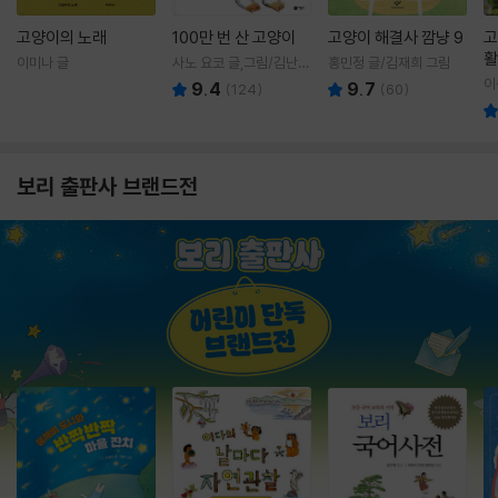
고양이의 노래
100만 번 산 고양이
고양이 해결사 깜냥 9
고
활
이미나 글
사노 요코 글,그림/김난주
홍민정 글/김재희 그림
렇
역
이
9.4
9.7
(
124
)
(
60
)
보리 출판사 브랜드전