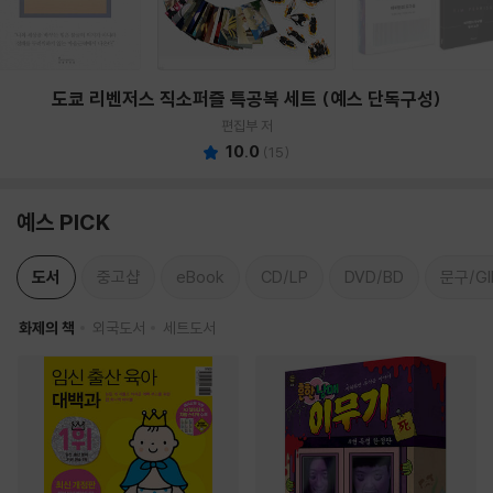
도쿄 리벤저스 직소퍼즐 특공복 세트 (예스 단독구성)
편집부 저
10.0
(
15
)
예스 PICK
도서
중고샵
eBook
CD/LP
DVD/BD
문구/GI
화제의 책
외국도서
세트도서