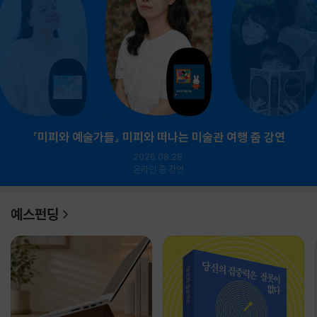
『미피와 예술가들』 미피와 떠나는 미술관 여행 줌 강연
2026.08.28.
온라인 줌 강연
예스펀딩