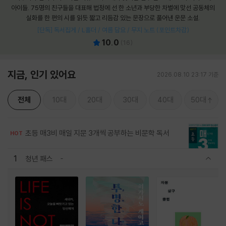
아이들. 75명의 친구들을 대표해 법정에 선 한 소년과 부당한 차별에 맞선 공동체의
실화를 한 편의 시를 읽듯 짧고 리듬감 있는 문장으로 풀어낸 운문 소설.
[단독] 독서집게 / L홀더 / 여름 담요 / 무지 노트 (포인트차감)
10.0
(
16
)
지금, 인기 있어요
2026.08.10 23:17 기준
전체
10대
20대
30대
40대
50대
초등 매3비 매일 지문 3개씩 공부하는 비문학 독서
HOT
1
청년 패스
관련상품 보이기/감축