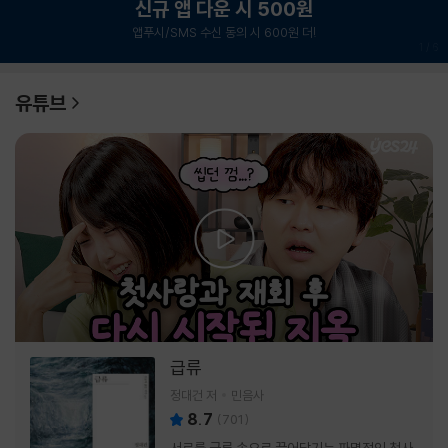
신규 앱 다운 시 500원
앱푸시/SMS 수신 동의 시 600원 더!
1
/
6
유튜브
급류
정대건 저
민음사
8.7
(
701
)