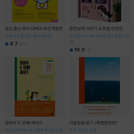
임신 출산 육아 대백과 최신개정판
흔한남매 이무기 4 특별 한정판
초보 부모를 위한 육아 바이블
오싹함이 두 배! 스페셜 굿즈 6종과 함
께
8.7
(
27
)
10.0
(
2
)
엄마의 두 번째 재테크
미움받을 용기 (특별합본판)
아이를 키우며 내 이름의 부수입 만들
모든 고민은 관계