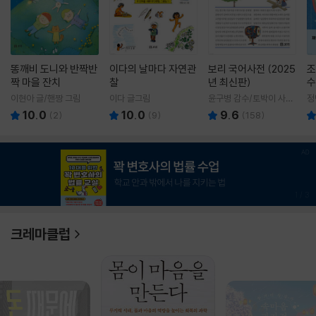
똥깨비 도니와 반짝반
이다의 날마다 자연관
보리 국어사전 (2025
조
짝 마을 잔치
찰
년 최신판)
수
이현아 글/핸짱 그림
이다 글그림
윤구병 감수/토박이 사전
정
편찬실 편
10.0
10.0
9.6
(
2
)
(
9
)
(
158
)
1
/
3
크레마클럽