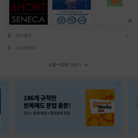
2
오디세이
관련상품 보이기/감축
3
오디세이아
관련상품 보이기/감축
4위~10위
더보기