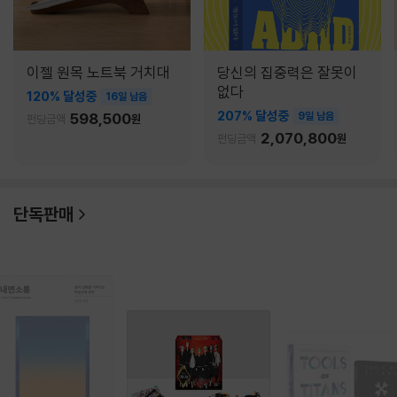
이젤 원목 노트북 거치대
당신의 집중력은 잘못이
없다
120% 달성중
16일 남음
207% 달성중
598,500
9일 남음
펀딩금액
원
2,070,800
펀딩금액
원
단독판매