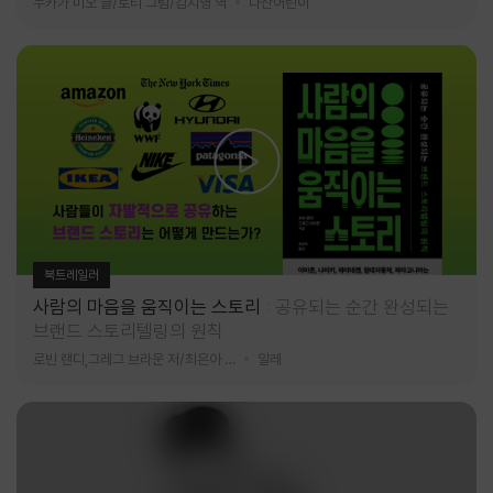
누카가 미오 글/토티 그림/김지영 역
다산어린이
북트레일러
사람의 마음을 움직이는 스토리
공유되는 순간 완성되는
브랜드 스토리텔링의 원칙
로빈 랜디,그레그 브라운 저/최은아 역
알레