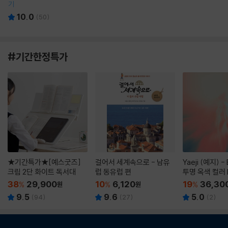
기
10.0
(
50
)
#기간한정특가
★기간특가★[예스굿즈]
걸어서 세계속으로 - 남유
Yaeji (예지) -
크림 2단 화이트 독서대
럽 동유럽 편
투명 옥색 컬러 
38
29,900
10
6,120
19
36,30
%
원
%
원
%
9.5
9.6
5.0
(
94
)
(
27
)
(
2
)