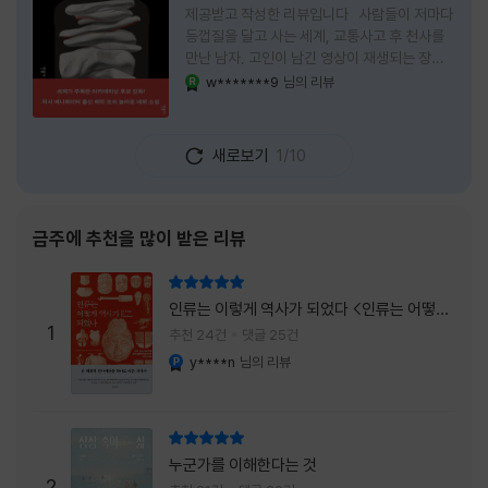
제공받고 작성한 리뷰입니다 사람들이 저마다
등껍질을 달고 사는 세계, 교통사고 후 천사를
만난 남자, 고인이 남긴 영상이 재생되는 장례
식장에서 똥을 싼 개. 이 책에는 몇 줄만 읽어도
w*******9
님의 리뷰
YES마니아 : 로얄
그다음 장면이 궁금해지는 이야기들이 가득하
다. 한 편만 읽고 덮으려 했는데, 다음 이야기로
넘어가 있었다. 소설을 읽으면서 잘 만든 단편
새로보기
1/10
애니메이션 여러 편을 차례로 보는 기분이 들었
다. (이건 저자가 픽사 애니메이터라는 소개 글
을 봐서 더 그렇게 생각했을 수도 있다.) 장면은
선명하게 그려졌고, 한 편이 끝날 때마다 질문
금주에 추천을 많이 받은 리뷰
이 뒤따라왔다. 감출 수 없는 세계는 더 다정할
까 「등껍질」의 세계에서 사람들은 저마다 다른
리뷰 총점
등껍질을 달고 살아간다. 몸의 일부이면서 한
인류는 이렇게 역사가 되었다 <인류는 어떻게
사람을 표현하는 수단
1
역사가 되었나>
추천 24건
댓글 25건
y****n
님의 리뷰
YES마니아 : 플래티넘
리뷰 총점
누군가를 이해한다는 것
2