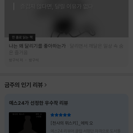
즐겁지 않다면, 달릴 이유가 없다
한 줄로 읽는 책
나는 왜 달리기를 좋아하는가
달리면서 깨달은 일상 속 숨
은 즐거움
방구석 저
방구석
금주의 인기 리뷰
예스24가 선정한 우수작 리뷰
리뷰 총점
[천사의 위스키]_에릭 오
예스24 리뷰어 클럽 서평단 자격으로 도서를