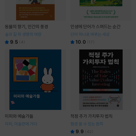
동물의 향기, 인간의 풍경
인생에 단어가 스며드는 순간
숲과 길 위 생명의 여정
단어 하나로 바뀌는 세상
9.5
10.0
(
4
)
(
17
)
미피와 예술가들
적정 주가 가치투자 법칙
미피, 미술관에 가다
평생 쓸 수 있는 원칙
9.9
(
42
)