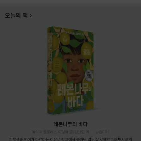
오늘의 책
레몬나무의 바다
마리아 돌로레스 아길라 글/김난령 역
밝은미래
피부색과 언어가 다르다는 이유로 학교에서 쫓겨난 열두 살 로베르토와 멕시코계