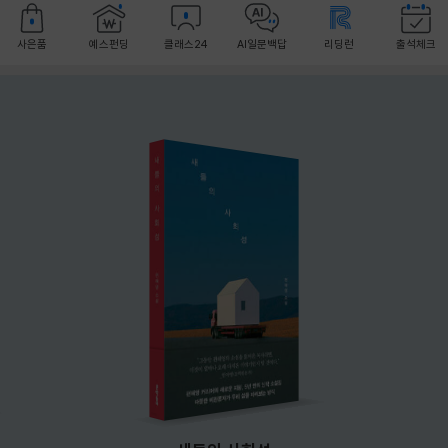
사은품
예스펀딩
클래스24
AI일문백답
리딩런
출석체크