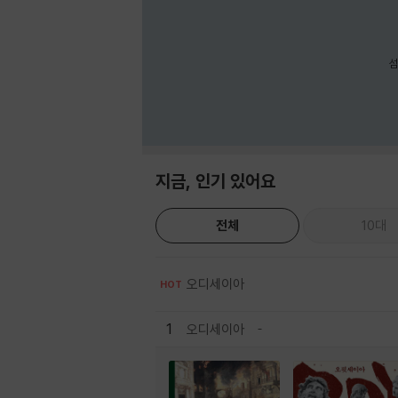
섬
지금, 인기 있어요
전체
10대
오디세이아
HOT
1
오디세이아