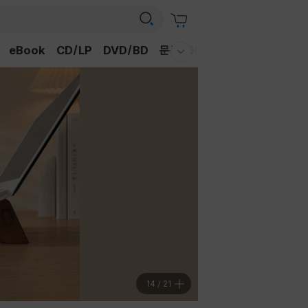
eBook
CD/LP
DVD/BD
문구/GIFT
티켓
채널예스
웰컴메뉴 모두보기
15
/
21