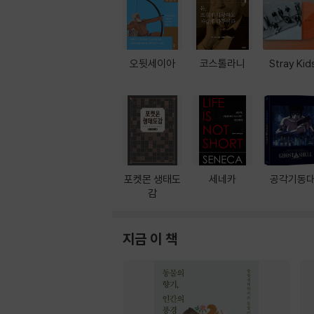
오뒷세이아
코스톨라니
Stray Kid
포켓몬 생태도
세네카
공각기동
감
지금 이 책