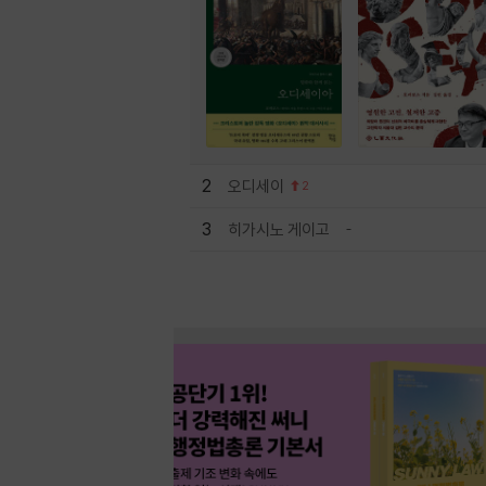
2
오디세이
2
3
히가시노 게이고