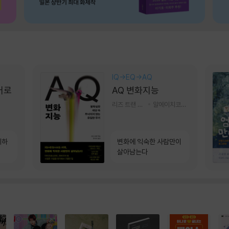
IQ→EQ→AQ
어로
AQ 변화지능
리즈 트랜 저/한미선 역
알에이치코리아(RHK)
계하
변화에 익숙한 사람만이
살아남는다