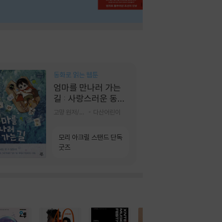
동화로 읽는 웹툰
엄마를 만나러 가는
길 : 사랑스러운 동그
라미
고먕 원저/김영리 글
다산어린이
모리 아크릴 스탠드 단독
굿즈