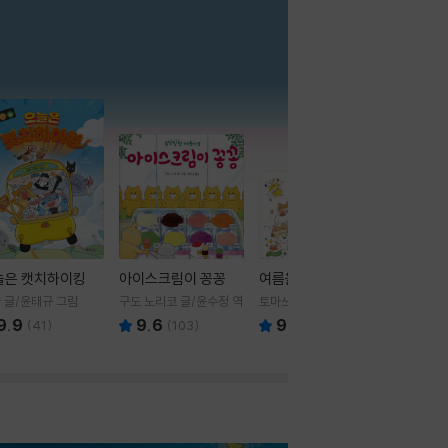
더보기
늘은 캣치하이킹
아이스크림이 꽁꽁
여름을 부탁해
 글/윤태규 그림
구도 노리코 글/윤수정 역
토마쓰리 글그림
9.9
9.6
9.8
(
41
)
(
103
)
(
24
)