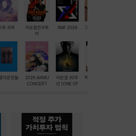
오투 과학
이승철전국투
XMF 2026
크레마 이북 리
방학에는 
어
더기
포터
름의문장들
2026 AKMU
이은결 30주
뚝딱! AI 3대장
이달의 인
CONCERT
년 [ONE OF
과
ONE]