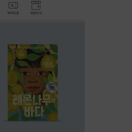
혜택모음
매장안내