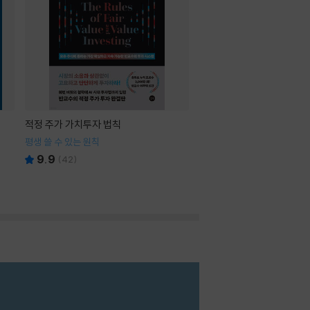
적정 주가 가치투자 법칙
평생 쓸 수 있는 원칙
9.9
(
42
)