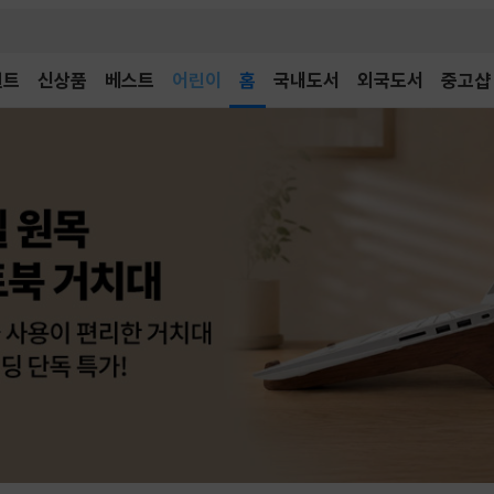
어린이
벤트
신상품
베스트
독후감
홈
국내도서
외국도서
중고샵
어린이