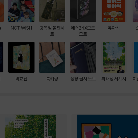
s
NCT WISH
광복절 볼펜세
예스24X모트
유아식
트
모트
대
박효신
북키링
성경 필사 노트
최태성 세계사
여