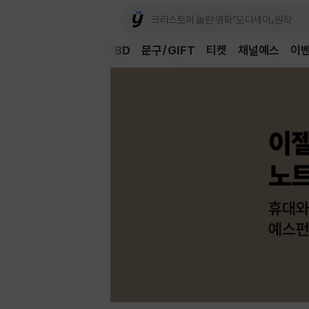
Book
CD/LP
DVD/BD
문구/GIFT
티켓
채널예스
이