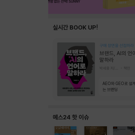
실시간 BOOK UP!
구매 장면을 선점하라
브랜드, AI의 언
말하라
박세용 저/정진호 그림
책만
AEO와 GEO로 설
는 브랜딩
예스24 핫 이슈