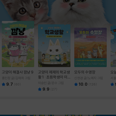
고양이 해결사 깜냥 9
고양이 제제의 학교생
모두의 수영장
오
활 1 : 초등학생이 이
홍민정 글/김재희 그림
신현경 글/노예지 그림
서율
렇게 힘들 줄이야
이승민 글/온수 그림
9.7
10.0
(
60
)
(
126
)
9.9
(
27
)