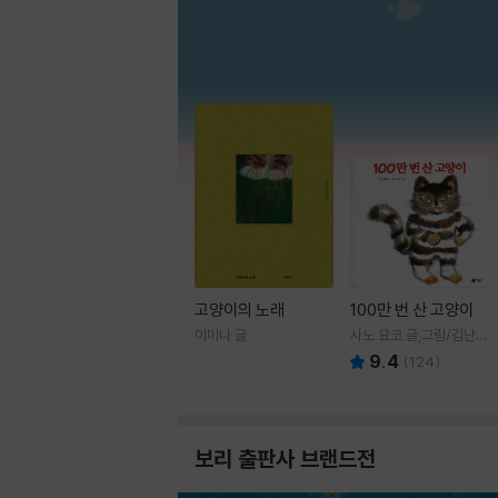
고양이의 노래
100만 번 산 고양이
이미나 글
사노 요코 글,그림/김난주
역
9.4
(
124
)
보리 출판사 브랜드전