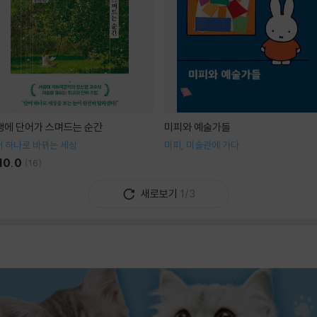
생에 단어가 스며드는 순간
미피와 예술가들
 하나로 바뀌는 세상
미피, 미술관에 가다
10.0
(
16
)
새로보기
1/3