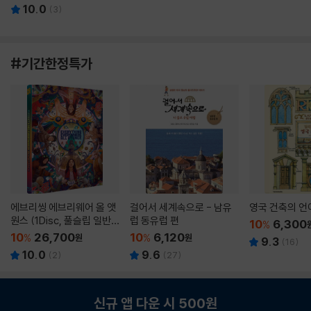
10.0
(
3
)
#기간한정특가
에브리씽 에브리웨어 올 앳
걸어서 세계속으로 - 남유
영국 건축의 언
원스 (1Disc, 풀슬립 일반
럽 동유럽 편
10
6,300
%
판) : 블루레이
10
26,700
10
6,120
%
원
%
원
9.3
(
16
)
10.0
9.6
(
2
)
(
27
)
신규 앱 다운 시 500원