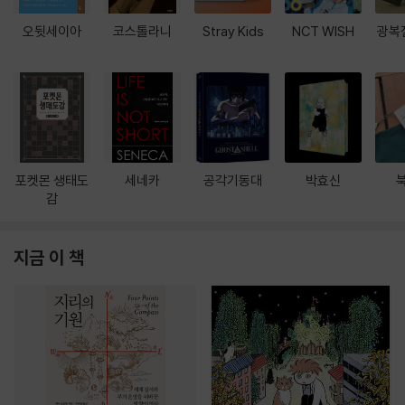
오뒷세이아
코스톨라니
Stray Kids
NCT WISH
광복
포켓몬 생태도
세네카
공각기동대
박효신
감
지금 이 책