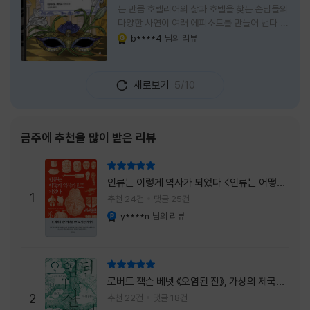
는 만큼 호텔리어의 삶과 호텔을 찾는 손님들의
다양한 사연이 여러 에피소드를 만들어 낸다.
주인공은 호텔리어로서의 완벽함을 꿈꾸는 야
b****4
님의 리뷰
YES마니아 : 골드
마기시 나오미와 닛타 고스케다. 물론 고스케는
네 번째 이야기까지는 형사였다. 사건을 해결하
는 과정에서 나오미가 다치게 되자, 고스케는
새로보기
5/10
모든 책임을 지고 형사직에서 물러난다. 하지만
그동안 호텔에서 쌓은 인연 덕분에 호텔 코르테
시아 도쿄에서 함께 일해 보지 않겠느냐는 제안
을 받게 된다. 그렇게 끝난 4권 이후, 나는 5권
금주에 추천을 많이 받은 리뷰
이 출간되기만을 기다렸다. 형사가 아닌 호텔리
어가 된 닛타 고스케의 모습이 무척 궁금했기
리뷰 총점
때문이다. 그동안 호텔에서 잠복 수사를 하며
인류는 이렇게 역사가 되었다 <인류는 어떻게
어설픈 호텔리어의 가면을 쓰고 있었다면, 이제
1
역사가 되었나>
추천 24건
댓글 25건
는 가면
y****n
님의 리뷰
YES마니아 : 플래티넘
리뷰 총점
로버트 잭슨 베넷 《오염된 잔》, 가상의 제국이
주는 실감과 미스터리 사건의 치밀함이 이루어
2
추천 22건
댓글 18건