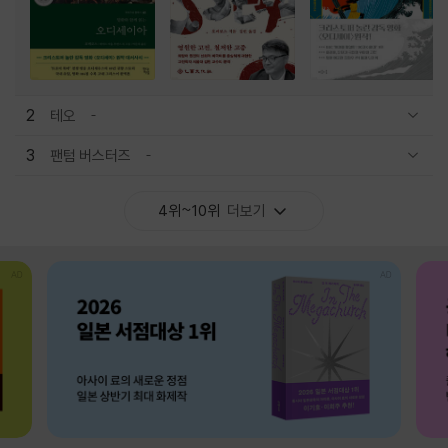
2
테오
관련상품 보이기/감축
3
팬텀 버스터즈
관련상품 보이기/감축
4위~10위
더보기