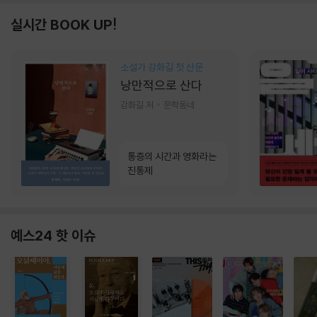
실시간 BOOK UP!
소설가 강화길 첫 산문
낭만적으로 산다
강화길 저
문학동네
통증의 시간과 영화라는
진통제
예스24 핫 이슈