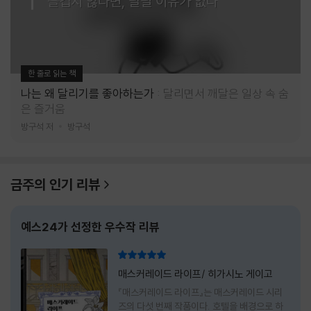
즐겁지 않다면, 달릴 이유가 없다
한 줄로 읽는 책
나는 왜 달리기를 좋아하는가
달리면서 깨달은 일상 속 숨
은 즐거움
방구석 저
방구석
금주의 인기 리뷰
예스24가 선정한 우수작 리뷰
리뷰 총점
매스커레이드 라이프/ 히가시노 게이고
『매스커레이드 라이프』는 매스커레이드 시리
즈의 다섯 번째 작품이다. 호텔을 배경으로 하