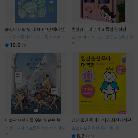
숨결이 바람 될 때 (10주년 에디션)
흔한남매 이무기 4 특별 한정판
세계를 감동시킨 생의 기록 한정판
오싹함이 두 배! 스페셜 굿즈 6종과 함
께
10.0
(
1
)
미술관 여행자를 위한 도슨트 북 II
임신 출산 육아 대백과 최신개정판
서양 미술사의 흐름을 꿰는 반려 미술
초보 부모를 위한 육아 바이블
책
8.7
(
27
)