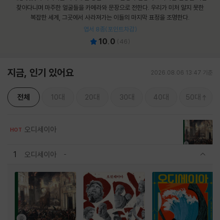
찾아다니며 마주한 얼굴들을 카메라와 문장으로 전한다. 우리가 미처 알지 못한
복잡한 세계, 그곳에서 사라져가는 이들의 마지막 표정을 조명한다.
엽서 8종(포인트차감)
10.0
(
46
)
지금, 인기 있어요
2026.08.06 13:47 기준
전체
10대
20대
30대
40대
50대
오디세이아
HOT
1
오디세이아
관련상품 보이기/감축