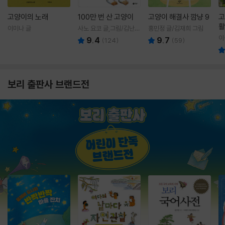
고양이의 노래
100만 번 산 고양이
고양이 해결사 깜냥 9
고
활
이미나 글
사노 요코 글,그림/김난주
홍민정 글/김재희 그림
렇
역
이
9.4
9.7
(
124
)
(
59
)
보리 출판사 브랜드전