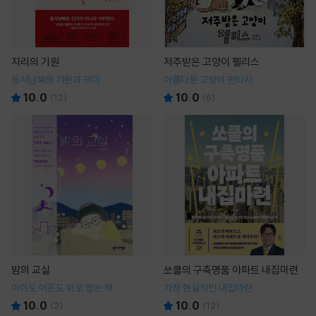
지리의 기원
저주받은 고양이 펠리스
동서남북의 기원과 의미
아름다운 고양이 판타지
10.0
10.0
(
12
)
(
6
)
밤의 교실
쏘쿨의 구축명품 아파트 내집마련
아이도 어른도 위로 받는 책
가장 현실적인 내집마련
10.0
10.0
(
2
)
(
12
)