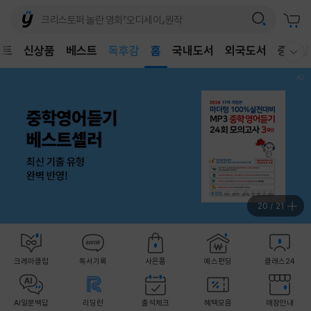
어린이
독후감
벤트
신상품
베스트
홈
국내도서
외국도서
중고샵
웰컴메뉴 모두보기
어린이
21
/
21
크레마클럽
독서기록
사은품
예스펀딩
클래스24
AI일문백답
리딩런
출석체크
혜택모음
매장안내