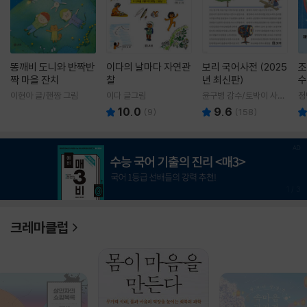
똥깨비 도니와 반짝반
이다의 날마다 자연관
보리 국어사전 (2025
조
짝 마을 잔치
찰
년 최신판)
수
이현아 글/핸짱 그림
이다 글그림
윤구병 감수/토박이 사전
정
편찬실 편
10.0
9.6
(
9
)
(
158
)
1
/
3
크레마클럽