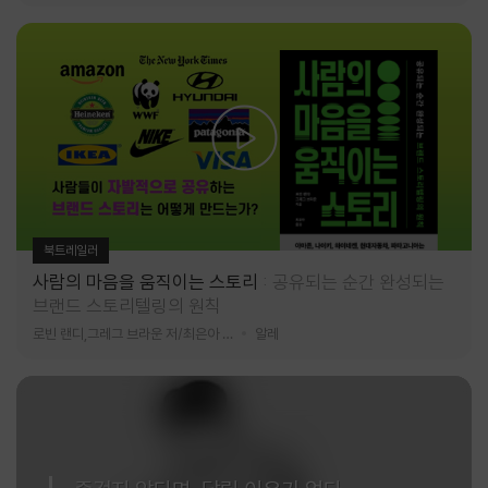
북트레일러
사람의 마음을 움직이는 스토리
공유되는 순간 완성되는
브랜드 스토리텔링의 원칙
로빈 랜디,그레그 브라운 저/최은아 역
알레