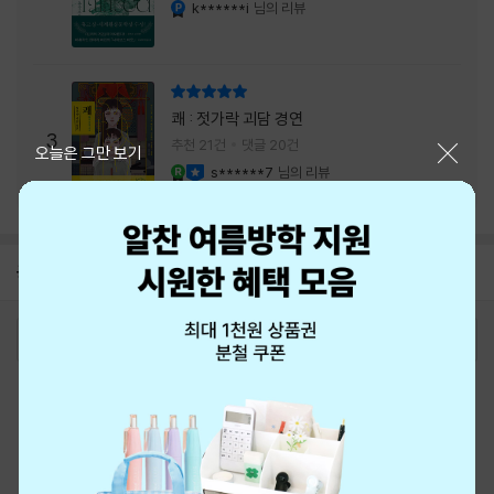
내는 최상의 시너지...
k******i
님의 리뷰
YES마니아 : 플래티넘
리뷰 총점
쾌 : 젓가락 괴담 경연
3
추천 21건
댓글 20건
닫기
오늘은 그만 보기
s******7
님의 리뷰
YES마니아 : 로얄
이달의 사락
공지
8월 신용카드 무이자할부 안내
2026-08-01
로그인
최근 본 상품
주문/배송
고객센터 1544-3800
티켓 1544-6399
중고샵 1566-4295
eBook 1:1문의/채팅상담
예스이십사(주) 사업자 정보
이용약관
개인정보처리방침
청소년보호정책