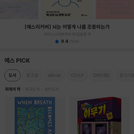
[예스리커버] 뇌는 어떻게 나를 조종하는가
크리스 나이바우어 저/김윤종 역
9.4
(
104
)
예스 PICK
도서
중고샵
eBook
CD/LP
DVD/BD
문구/GI
화제의 책
외국도서
세트도서