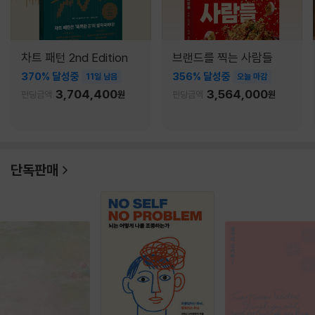
차트 패턴 2nd Edition
브랜드를 찍는 사람들
370% 달성중
356% 달성중
11일 남음
오늘 마감
3,704,400
3,564,000
펀딩금액
원
펀딩금액
원
단독판매