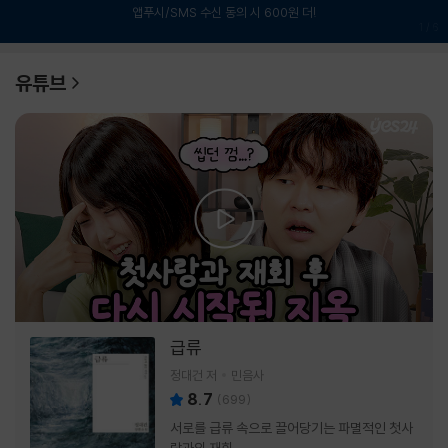
앱푸시/SMS 수신 동의 시 600원 더!
1
/
6
유튜브
급류
정대건 저
민음사
8.7
(
699
)
서로를 급류 속으로 끌어당기는 파멸적인 첫사