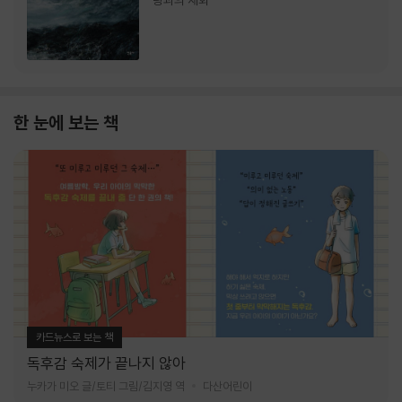
랑과의 재회
한 눈에 보는 책
카드뉴스로 보는 책
독후감 숙제가 끝나지 않아
누카가 미오 글/토티 그림/김지영 역
다산어린이