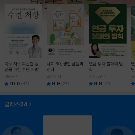
자도 자도 피곤한 당
나이 60, 생판 남들과
연금 투자 불패의 법
웹
신을 위한 수면 처방
산다
칙
단
이준용 저
조선희 저
영주 닐슨 저
돌
10.0
9.9
9.9
(
43
)
(
27
)
(
43
)
클래스24