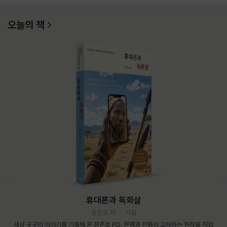
오늘의 책
휴대폰과 독화살
장준호 저
시월
세상 곳곳의 이야기를 기록해 온 장준호 PD. 문명과 전통이 교차하는 현장을 직접