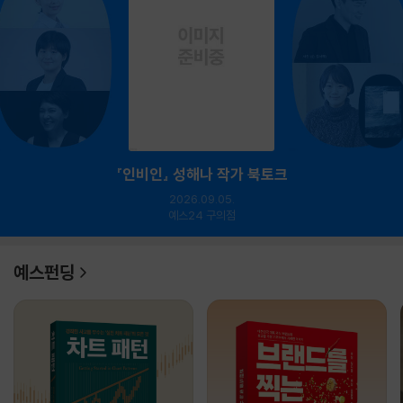
『인비인』 성해나 작가 북토크
2026.09.05.
예스24 구의점
예스펀딩