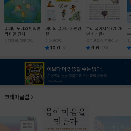
똥깨비 도니와 반짝반
이다의 날마다 자연관
보리 국어사전 (2025
조
짝 마을 잔치
찰
년 최신판)
수
이현아 글/핸짱 그림
이다 글그림
윤구병 감수/토박이 사전
정
편찬실 편
10.0
9.6
(
9
)
(
158
)
1
/
3
크레마클럽