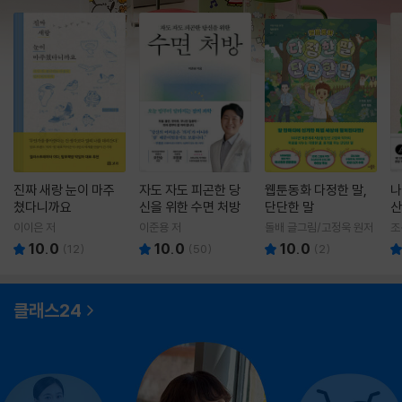
진짜 새랑 눈이 마주
자도 자도 피곤한 당
웹툰동화 다정한 말,
나
쳤다니까요
신을 위한 수면 처방
단단한 말
산
이이은 저
이준용 저
돌배 글그림/고정욱 원저
조
10.0
10.0
10.0
(
12
)
(
50
)
(
2
)
클래스24