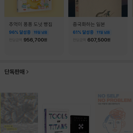
추억이 퐁퐁 도넛 빵집
중국화하는 일본
96% 달성중
61% 달성중
15일 남음
11일 남음
956,700
607,500
펀딩금액
원
펀딩금액
원
단독판매