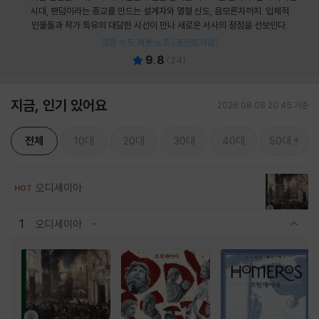
시대, 팬덤이라는 종교를 만드는 설계자와 열혈 신도, 음모론자까지. 입체적
인물들과 작가 특유의 대담한 시선이 만나 새로운 서사의 정점을 선보인다.
양장 누드 제본 노트 (포인트차감)
9.8
(
24
)
지금, 인기 있어요
2026.08.08 20:45 기준
전체
10대
20대
30대
40대
50대
오디세이아
HOT
1
오디세이아
관련상품 보이기/감축