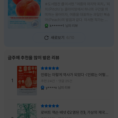
#도서협찬 📗이서현 『여름의 마지막 피치』 '피
치(Pitch)'는 클라이밍에서 하나의 구간을 의
미하는 용어이자, 여름을 대표하는 과일인 복숭
아(Peach)의 발음과 같다. 이서현 작가는 이
중의적인 제목 안에 소설이 전하고 싶은 메시지
k******1
님의 리뷰
YES마니아 : 로얄
를 아름답게 담아내고 있는 것 같다. 복숭아처
럼 가장 달콤하고 찬란한 계절인 여름. 하지만
새로보기
6/10
그 여름도 끝이 있다. 그리고 클라이밍의 피치
처럼 인생 역시 정상까지 단숨에 오를 수 없고,
한 구간씩 묵묵히 올라야 한다. 『여름의 마지막
피치』는 끝나가는 여름의 아쉬움과 새로운 계
금주에 추천을 많이 받은 리뷰
절을 향해 나아가는 마지막 한 걸음을 동시에
의미하는 제목이었다. 소설은 각자의 '여름'을
리뷰 총점
잃어버린 다섯 인물들의 이야기를 담고 있다.
인류는 이렇게 역사가 되었다 <인류는 어떻게
👧연인에게 이별을 통보받고 외모를 향한 악성
1
역사가 되었나>
추천 24건
댓글 25건
댓글로 인해 카메라 앞에 설 수 없게 된 요리 유
y****n
님의 리뷰
YES마니아 : 플래티넘
튜버
리뷰 총점
로버트 잭슨 베넷 《오염된 잔》, 가상의 제국이