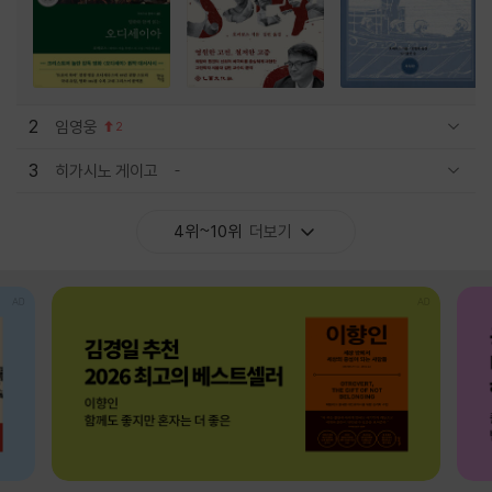
2
임영웅
2
관련상품 보이기/감축
3
히가시노 게이고
관련상품 보이기/감축
4위~10위
더보기