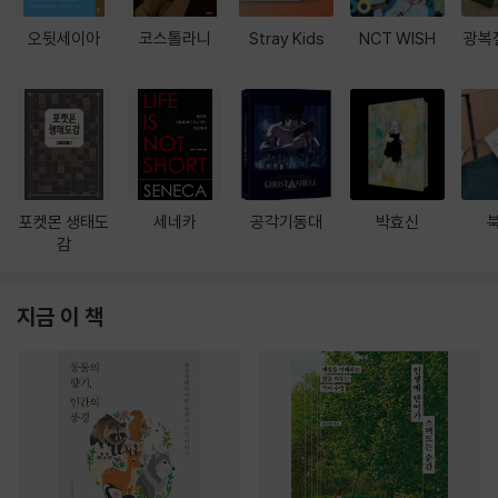
오뒷세이아
코스톨라니
Stray Kids
NCT WISH
광복
포켓몬 생태도
세네카
공각기동대
박효신
감
지금 이 책