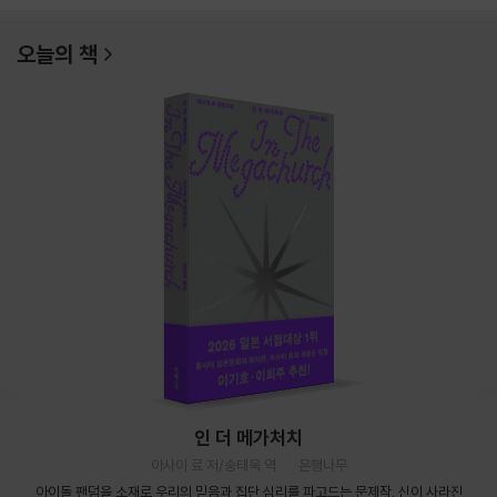
오늘의 책
인 더 메가처치
아사이 료 저/송태욱 역
은행나무
아이돌 팬덤을 소재로 우리의 믿음과 집단 심리를 파고드는 문제작. 신이 사라진