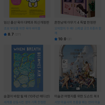
임신 출산 육아 대백과 최신개정판
흔한남매 이무기 4 특별 한정판
초보 부모를 위한 육아 바이블
오싹함이 두 배! 스페셜 굿즈 6종과 함
께
8.7
(
27
)
10.0
(
2
)
숨결이 바람 될 때 (10주년 에디션)
미술관 여행자를 위한 도슨트 북 II
세계를 감동시킨 생의 기록 한정판
서양 미술사의 흐름을 꿰는 반려 미술