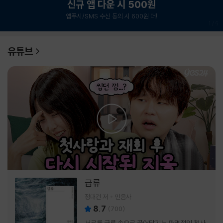
신규 앱 다운 시 500원
앱푸시/SMS 수신 동의 시 600원 더!
1
/
6
유튜브
급류
정대건 저
민음사
8.7
(
700
)