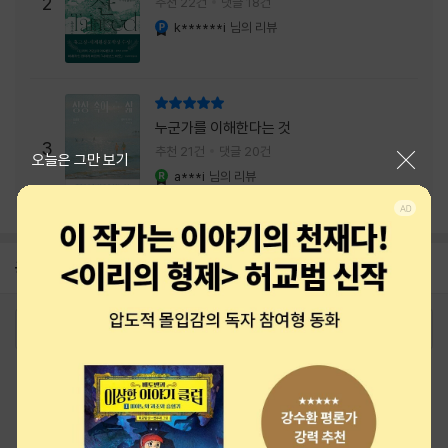
주는 실감과 미스터리 사건의 치밀함이 이루어
2
추천 22건
댓글 18건
내는 최상의 시너지...
k******i
님의 리뷰
YES마니아 : 플래티넘
리뷰 총점
누군가를 이해한다는 것
3
추천 21건
댓글 20건
닫기
오늘은 그만 보기
a***i
님의 리뷰
YES마니아 : 로얄
공지
26년 NBCI 수상 안내
2026-08-01
로그인
최근 본 상품
주문/배송
고객센터 1544-3800
티켓 1544-6399
중고샵 1566-4295
eBook 1:1문의/채팅상담
예스이십사(주) 사업자 정보