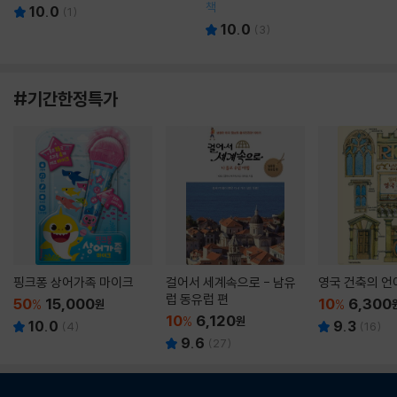
책
10.0
(
1
)
10.0
(
3
)
#기간한정특가
핑크퐁 상어가족 마이크
걸어서 세계속으로 - 남유
영국 건축의 언
럽 동유럽 편
50
15,000
10
6,300
%
원
%
10
6,120
%
원
10.0
9.3
(
4
)
(
16
)
9.6
(
27
)