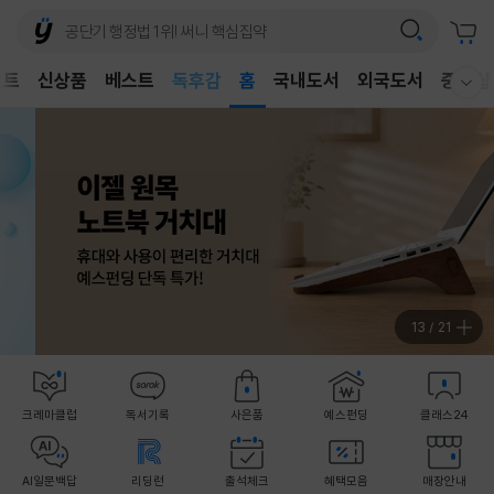
어린이
독후감
벤트
신상품
베스트
홈
국내도서
외국도서
중고샵
웰컴메뉴 모두보기
어린이
14
/
21
크레마클럽
독서기록
사은품
예스펀딩
클래스24
AI일문백답
리딩런
출석체크
혜택모음
매장안내