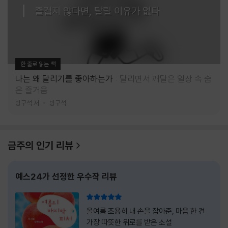
즐겁지 않다면, 달릴 이유가 없다
한 줄로 읽는 책
나는 왜 달리기를 좋아하는가
달리면서 깨달은 일상 속 숨
은 즐거움
방구석 저
방구석
금주의 인기 리뷰
예스24가 선정한 우수작 리뷰
리뷰 총점
올여름 조용히 내 손을 잡아준, 마음 한 켠
가장 따뜻한 위로를 받은 소설