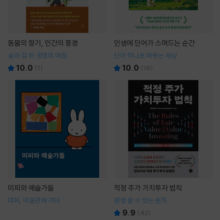
동물의 향기, 인간의 풍경
인생에 단어가 스며드는 순간
숲과 길 위 생명의 여정
단어 하나로 바뀌는 세상
10.0
10.0
(
1
)
(
16
)
미피와 예술가들
적정 주가 가치투자 법칙
미피, 미술관에 가다
평생 쓸 수 있는 원칙
9.9
(
42
)