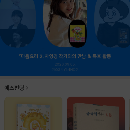
『마음요리 2』차영경 작가와의 만남 & 독후 활동
2026.09.05.
예스24 강서NC점
예스펀딩