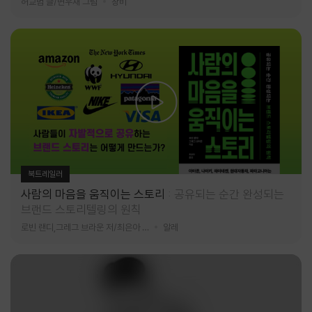
허교범 글/변우재 그림
창비
북트레일러
사람의 마음을 움직이는 스토리
공유되는 순간 완성되는
브랜드 스토리텔링의 원칙
로빈 랜디,그레그 브라운 저/최은아 역
알레