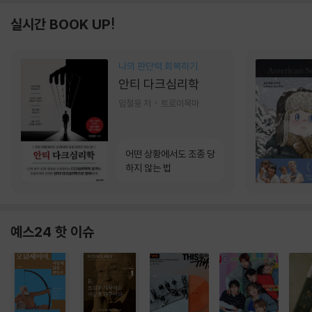
실시간 BOOK UP!
나의 판단력 회복하기
안티 다크심리학
임철웅 저
트로이목마
어떤 상황에서도 조종 당
하지 않는 법
예스24 핫 이슈