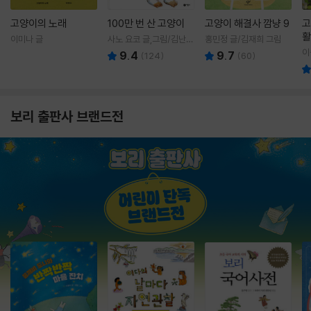
고양이의 노래
100만 번 산 고양이
고양이 해결사 깜냥 9
고
활
이미나 글
사노 요코 글,그림/김난주
홍민정 글/김재희 그림
렇
역
이
9.4
9.7
(
124
)
(
60
)
보리 출판사 브랜드전