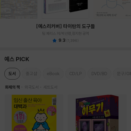
[예스리커버] 타이탄의 도구들
팀 페리스 저/박선령,정지현 공역
9.3
(
1,396
)
예스 PICK
도서
중고샵
eBook
CD/LP
DVD/BD
문구/GI
화제의 책
외국도서
세트도서