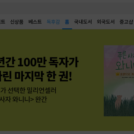
벤트
신상품
베스트
어린이
홈
국내도서
외국도서
중고샵
독후감
어린이