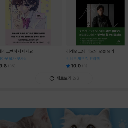
I에게 고백하지 마세요
걍레오 그냥 레오의 오늘 요리
그아웃 불가 첫사랑
강레오 셰프 첫 요리책
9.8
10.0
(
35
)
(
8
)
새로보기
2/3