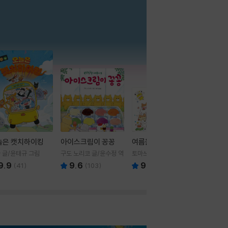
더보기
늘은 캣치하이킹
아이스크림이 꽁꽁
여름을 부탁해
 글/윤태규 그림
구도 노리코 글/윤수정 역
토마쓰리 글그림
9.9
9.6
9.8
(
41
)
(
103
)
(
24
)