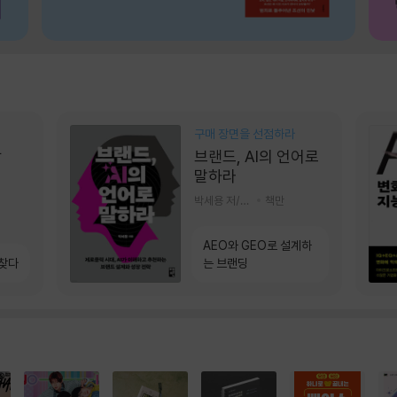
구매 장면을 선점하라
상
브랜드, AI의 언어로
말하라
박세용 저/정진호 그림
책만
AEO와 GEO로 설계하
 찾다
는 브랜딩