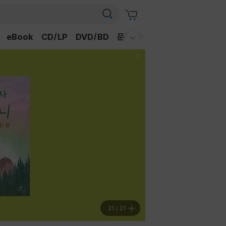
eBook
CD/LP
DVD/BD
문구/GIFT
티켓
채널예스
웰컴메뉴 모두보기
21
/
21