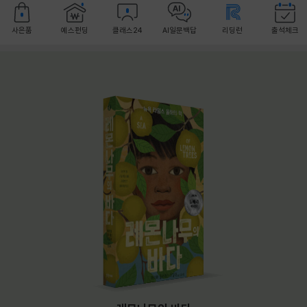
사은품
예스펀딩
클래스24
AI일문백답
리딩런
출석체크