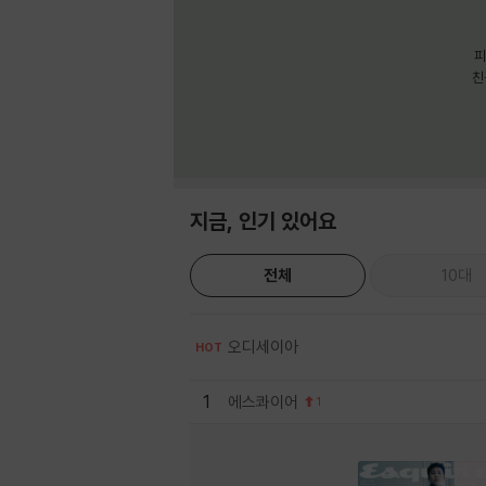
피
친
지금, 인기 있어요
전체
10대
오디세이아
HOT
1
에스콰이어
1