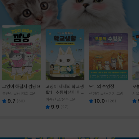
고양이 해결사 깜냥 9
고양이 제제의 학교생
모두의 수영장
오
활 1 : 초등학생이 이
홍민정 글/김재희 그림
신현경 글/노예지 그림
서율
렇게 힘들 줄이야
이승민 글/온수 그림
9.7
10.0
(
60
)
(
126
)
9.9
(
27
)