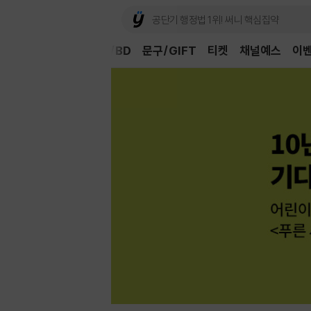
Book
CD/LP
DVD/BD
문구/GIFT
티켓
채널예스
이