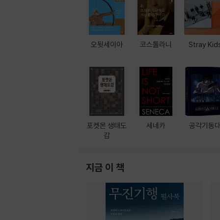
오뒷세이아
코스톨라니
Stray Kid
포켓몬 생태도
세네카
공각기동
감
지금 이 책