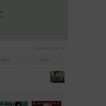
명의
짧고
2026.08.07 21:38 기준
40대
50대
관련상품 보이기/감축