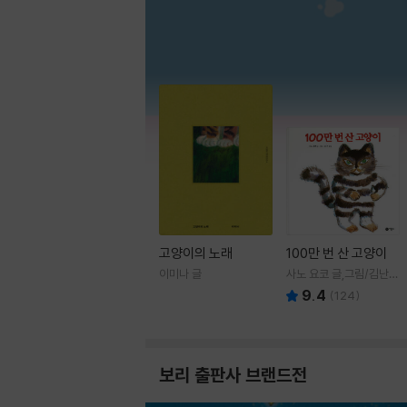
고양이의 노래
100만 번 산 고양이
이미나 글
사노 요코 글,그림/김난주
역
9.4
(
124
)
보리 출판사 브랜드전