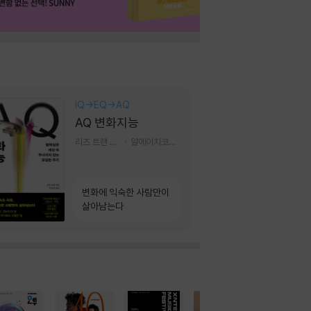
IQ→EQ→AQ
AQ 변화지능
리즈 트랜 저/한미선 역
알에이치코리아(RHK)
변화에 익숙한 사람만이
살아남는다