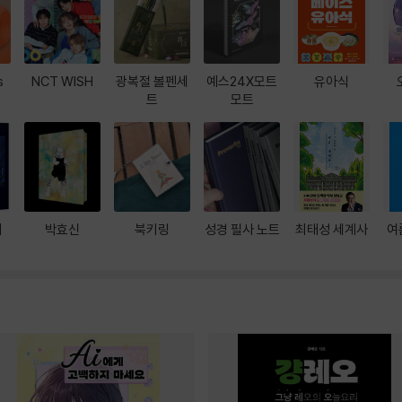
s
NCT WISH
광복절 볼펜세
예스24X모트
유아식
트
모트
대
박효신
북키링
성경 필사 노트
최태성 세계사
여