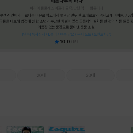
레몬나무의 바다
마리아 돌로레스 아길라 글/김난령 역
밝은미래
부색과 언어가 다르다는 이유로 학교에서 쫓겨난 열두 살 로베르토와 멕시코계 아이들. 75
구들을 대표해 법정에 선 한 소년과 부당한 차별에 맞선 공동체의 실화를 한 편의 시를 읽듯 
리듬감 있는 문장으로 풀어낸 운문 소설.
[단독] 독서집게 / L홀더 / 여름 담요 / 무지 노트 (포인트차감)
10.0
(
15
)
20대
30대