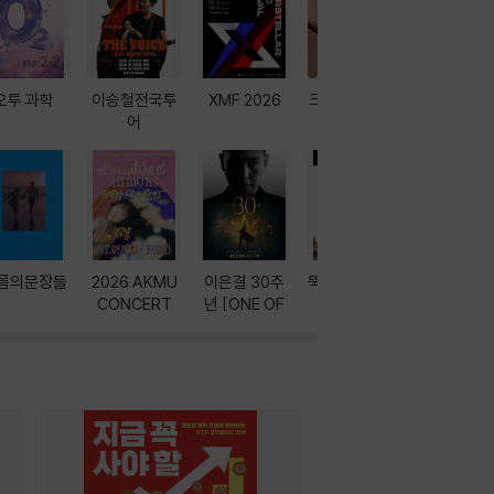
오투 과학
이승철전국투
XMF 2026
크레마 이북 리
방학에는 
어
더기
포터
름의문장들
2026 AKMU
이은결 30주
뚝딱! AI 3대장
이달의 인
CONCERT
년 [ONE OF
과
ONE]