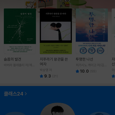
슬픔의 발견
지푸라기 왕관을 쓴
투명한 나선
자
여자
신
바버라 블래츨리 저/제효
히가시노 게이고 저/김선
영 역
영 역
박상영 저
이
10.0
(
55
)
9.3
(
21
)
클래스24