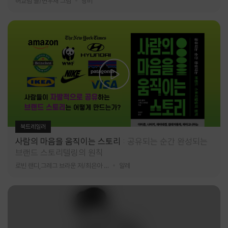
허교범 글/변우재 그림
창비
북트레일러
사람의 마음을 움직이는 스토리
공유되는 순간 완성되는
브랜드 스토리텔링의 원칙
로빈 랜디,그레그 브라운 저/최은아 역
알레