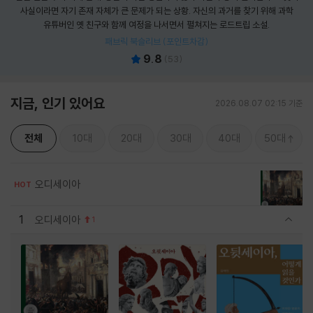
사실이라면 자기 존재 자체가 큰 문제가 되는 상황. 자신의 과거를 찾기 위해 과학
유튜버인 옛 친구와 함께 여정을 나서면서 펼쳐지는 로드트립 소설.
패브릭 북슬리브 (포인트차감)
9.8
(
53
)
지금, 인기 있어요
2026.08.07 02:15 기준
전체
10대
20대
30대
40대
50대
오디세이아
HOT
1
오디세이아
1
관련상품 보이기/감축