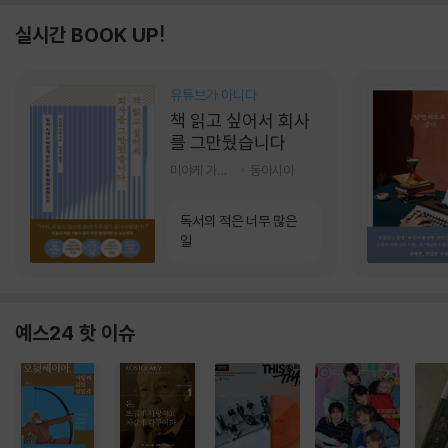
실시간 BOOK UP!
유튜브가 아니다
책 읽고 싶어서 회사
를 그만뒀습니다
미야케 가호 저/서영찬 역
동아시아
독서의 적은 너무 많은
일
예스24 핫 이슈