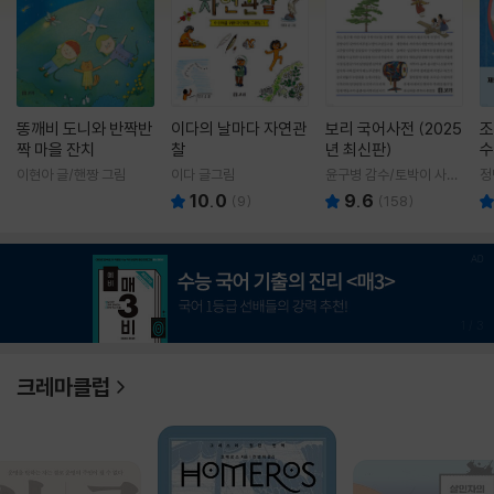
똥깨비 도니와 반짝반
이다의 날마다 자연관
보리 국어사전 (2025
조
짝 마을 잔치
찰
년 최신판)
수
이현아 글/핸짱 그림
이다 글그림
윤구병 감수/토박이 사전
정
편찬실 편
10.0
9.6
(
9
)
(
158
)
1
/
3
크레마클럽