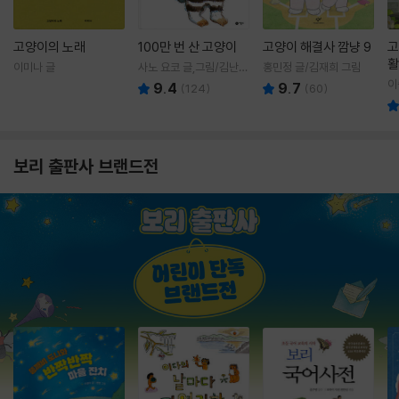
고양이의 노래
100만 번 산 고양이
고양이 해결사 깜냥 9
고
활
이미나 글
사노 요코 글,그림/김난주
홍민정 글/김재희 그림
렇
역
이
9.4
9.7
(
124
)
(
60
)
보리 출판사 브랜드전