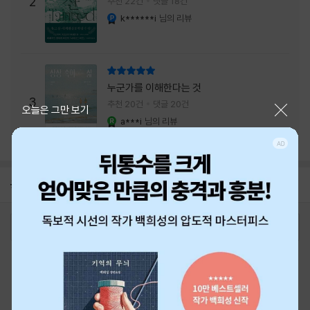
2
추천 22건
댓글 18건
내는 최상의 시너지...
k******i
님의 리뷰
YES마니아 : 플래티넘
리뷰 총점
누군가를 이해한다는 것
3
추천 20건
댓글 20건
닫기
오늘은 그만 보기
a***i
님의 리뷰
YES마니아 : 로얄
공지
26년 NBCI 수상 안내
2026-08-01
로그인
최근 본 상품
주문/배송
고객센터 1544-3800
티켓 1544-6399
중고샵 1566-4295
eBook 1:1문의/채팅상담
예스이십사(주) 사업자 정보