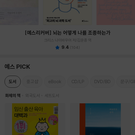
[예스리커버] 뇌는 어떻게 나를 조종하는가
크리스 나이바우어 저/김윤종 역
9.4
(
104
)
예스 PICK
도서
중고샵
eBook
CD/LP
DVD/BD
문구/GI
화제의 책
외국도서
세트도서