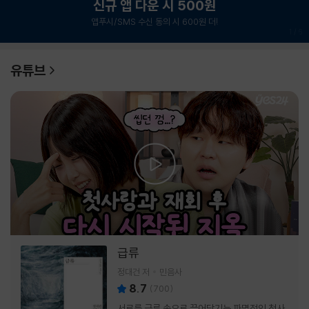
신규 앱 다운 시 500원
앱푸시/SMS 수신 동의 시 600원 더!
1
/
6
유튜브
급류
정대건 저
민음사
8.7
(
700
)
서로를 급류 속으로 끌어당기는 파멸적인 첫사