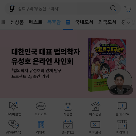
벤트
신상품
베스트
어린이
홈
국내도서
외국도서
중고샵
웰컴메뉴 모두보기
독후감
어린이
7
/
20
크레마클럽
독서기록
사은품
예스펀딩
클래스24
AI일문백답
리딩런
출석체크
혜택모음
매장안내