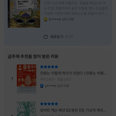
즈의 다섯 번째 작품이다. 호텔을 배경으로 하
는 만큼 호텔리어의 삶과 호텔을 찾는 손님들의
다양한 사연이 여러 에피소드를 만들어 낸다.
주인공은 호텔리어로서의 완벽함을 꿈꾸는 야
b****4
님의 리뷰
YES마니아 : 골드
마기시 나오미와 닛타 고스케다. 물론 고스케는
네 번째 이야기까지는 형사였다. 사건을 해결하
는 과정에서 나오미가 다치게 되자, 고스케는
새로보기
5/10
모든 책임을 지고 형사직에서 물러난다. 하지만
그동안 호텔에서 쌓은 인연 덕분에 호텔 코르테
시아 도쿄에서 함께 일해 보지 않겠느냐는 제안
을 받게 된다. 그렇게 끝난 4권 이후, 나는 5권
금주에 추천을 많이 받은 리뷰
이 출간되기만을 기다렸다. 형사가 아닌 호텔리
어가 된 닛타 고스케의 모습이 무척 궁금했기
리뷰 총점
때문이다. 그동안 호텔에서 잠복 수사를 하며
인류는 이렇게 역사가 되었다 <인류는 어떻게
어설픈 호텔리어의 가면을 쓰고 있었다면, 이제
1
역사가 되었나>
추천 24건
댓글 25건
는 가면
y****n
님의 리뷰
YES마니아 : 플래티넘
리뷰 총점
로버트 잭슨 베넷 《오염된 잔》, 가상의 제국이
주는 실감과 미스터리 사건의 치밀함이 이루어