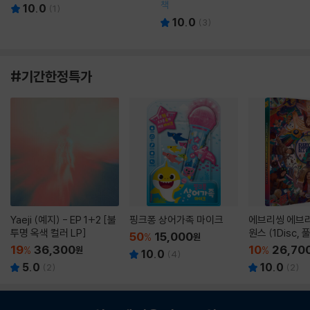
책
10.0
(
1
)
10.0
(
3
)
#기간한정특가
Yaeji (예지) - EP 1+2 [불
핑크퐁 상어가족 마이크
에브리씽 에브리
투명 옥색 컬러 LP]
원스 (1Disc,
50
15,000
%
원
판) : 블루레이
19
36,300
10
26,70
%
원
%
10.0
(
4
)
5.0
10.0
(
2
)
(
2
)