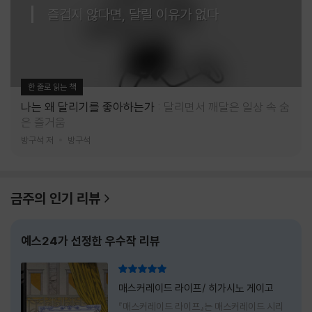
즐겁지 않다면, 달릴 이유가 없다
한 줄로 읽는 책
나는 왜 달리기를 좋아하는가
달리면서 깨달은 일상 속 숨
은 즐거움
방구석 저
방구석
금주의 인기 리뷰
예스24가 선정한 우수작 리뷰
리뷰 총점
매스커레이드 라이프/ 히가시노 게이고
『매스커레이드 라이프』는 매스커레이드 시리