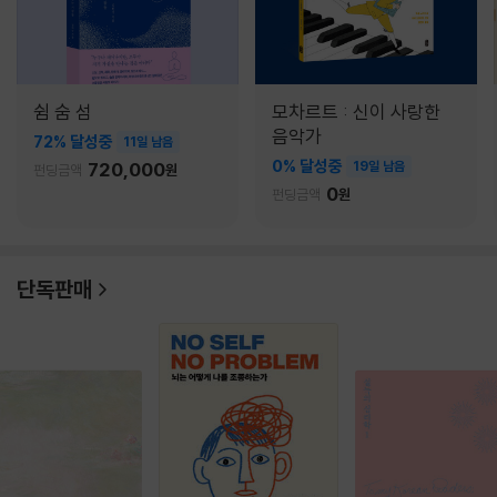
쉼 숨 섬
모차르트 : 신이 사랑한
음악가
72% 달성중
11일 남음
0% 달성중
720,000
19일 남음
펀딩금액
원
0
펀딩금액
원
단독판매