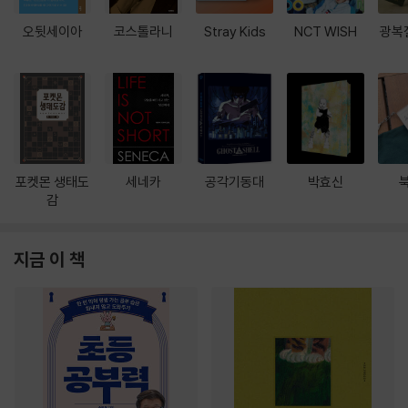
오뒷세이아
코스톨라니
Stray Kids
NCT WISH
광복
포켓몬 생태도
세네카
공각기동대
박효신
감
지금 이 책