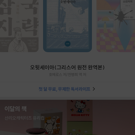
오뒷세이아(그리스어 원전 완역본)
호메로스 저/천병희 역 저
첫 달 무료, 무제한 독서라이프
이달의 책
산리오캐릭터즈 유리컵