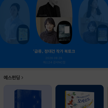
『급류』 정대건 작가 북토크
2026.08.28.
예스24 강서NC점
예스펀딩