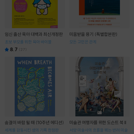
임신 출산 육아 대백과 최신개정판
미움받을 용기 (특별합본판)
초보 부모를 위한 육아 바이블
모든 고민은 관계
8.7
(
27
)
숨결이 바람 될 때 (10주년 에디션)
미술관 여행자를 위한 도슨트 북 II
세계를 감동시킨 생의 기록 한정판
서양 미술사의 흐름을 꿰는 반려 미술