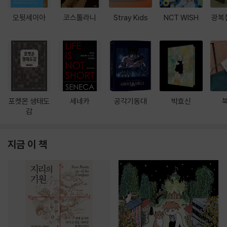
오뒷세이아
코스톨라니
Stray Kids
NCT WISH
광복
포켓몬 생태도
세네카
공각기동대
박효신
감
지금 이 책