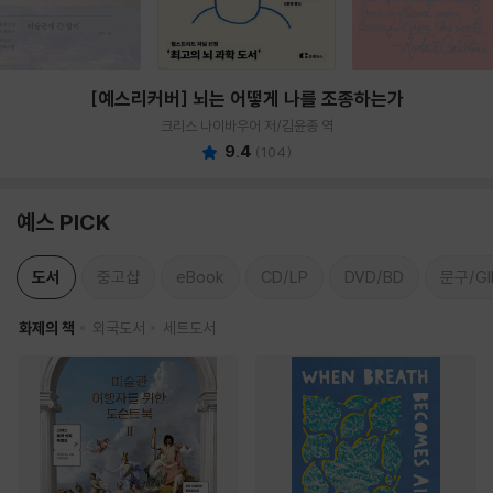
[예스리커버] 뇌는 어떻게 나를 조종하는가
크리스 나이바우어 저/김윤종 역
9.4
(
104
)
예스 PICK
도서
중고샵
eBook
CD/LP
DVD/BD
문구/GI
화제의 책
외국도서
세트도서