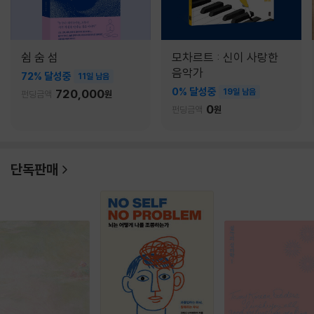
쉼 숨 섬
모차르트 : 신이 사랑한
음악가
72% 달성중
11일 남음
0% 달성중
720,000
19일 남음
펀딩금액
원
0
펀딩금액
원
단독판매