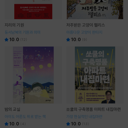
지리의 기원
저주받은 고양이 펠리스
동서남북의 기원과 의미
아름다운 고양이 판타지
10.0
10.0
(
12
)
(
9
)
밤의 교실
쏘쿨의 구축명품 아파트 내집마련
아이도 어른도 위로 받는 책
가장 현실적인 내집마련
10.0
10.0
(
4
)
(
13
)