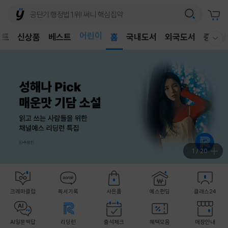
어린이
벤트
신상품
베스트
독후감
홈
국내도서
외국도서
중고샵
웰컴메뉴 모두보기
어린이
1
/
20
크레마클럽
독서기록
사은품
예스펀딩
클래스24
AI일문백답
리딩런
출석체크
혜택모음
매장안내