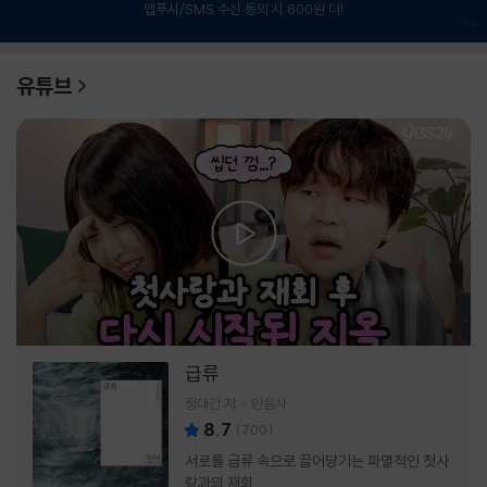
앱푸시/SMS 수신 동의 시 600원 더!
1
/
6
유튜브
급류
정대건 저
민음사
8.7
(
700
)
서로를 급류 속으로 끌어당기는 파멸적인 첫사
랑과의 재회