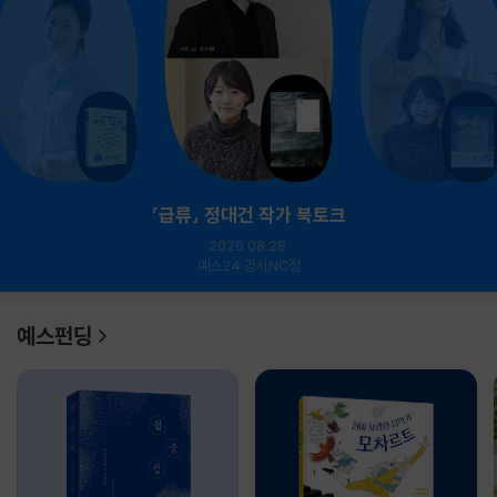
『급류』 정대건 작가 북토크
2026.08.28.
예스24 강서NC점
예스펀딩