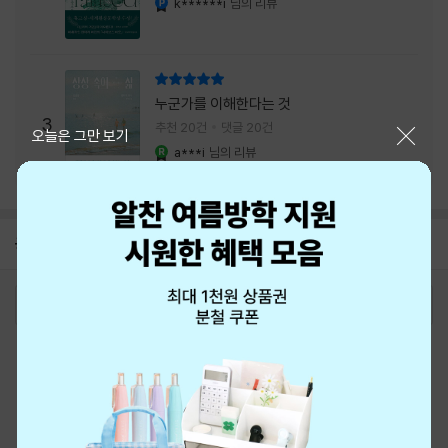
k******i
님의 리뷰
리뷰 총점
누군가를 이해한다는 것
3
추천 20건
댓글 20건
닫기
오늘은 그만 보기
a***i
님의 리뷰
YES마니아 : 로얄
공지
8월 신용카드 무이자할부 안내
2026-08-01
로그인
최근 본 상품
주문/배송
고객센터 1544-3800
티켓 1544-6399
중고샵 1566-4295
eBook 1:1문의/채팅상담
예스이십사(주) 사업자 정보
이용약관
개인정보처리방침
청소년보호정책