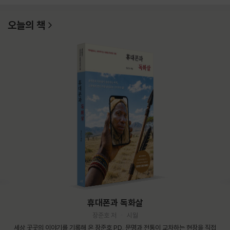
오늘의 책
휴대폰과 독화살
장준호 저
시월
세상 곳곳의 이야기를 기록해 온 장준호 PD. 문명과 전통이 교차하는 현장을 직접