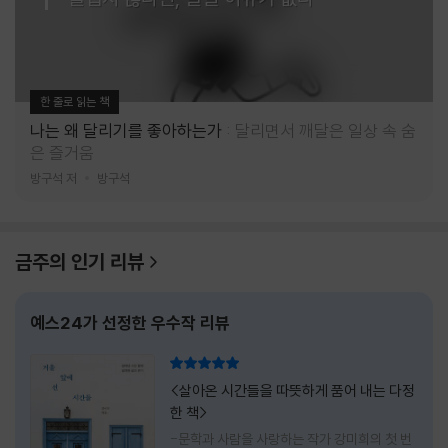
한 줄로 읽는 책
나는 왜 달리기를 좋아하는가
달리면서 깨달은 일상 속 숨
은 즐거움
방구석 저
방구석
금주의 인기 리뷰
예스24가 선정한 우수작 리뷰
리뷰 총점
<살아온 시간들을 따뜻하게 품어 내는 다정
한 책>
-문학과 사람을 사랑하는 작가 강미희의 첫 번