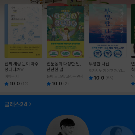
진짜 새랑 눈이 마주
웹툰동화 다정한 말,
투명한 나선
연
쳤다니까요
단단한 말
칙
히가시노 게이고 저/김선
영 역
이이은 저
돌배 글그림/고정욱 원저
영
10.0
(
55
)
10.0
10.0
(
12
)
(
2
)
클래스24