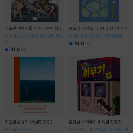
미술관 여행자를 위한 도슨트 북 II
숨결이 바람 될 때 (10주년 에디션)
서양 미술사의 흐름을 꿰는 반려 미술
세계를 감동시킨 생의 기록 한정판
책
10.0
(
1
)
10.0
(
3
)
미움받을 용기 (특별합본판)
흔한남매 이무기 4 특별 한정판
모든 고민은 관계
오싹함이 두 배! 스페셜 굿즈 6종과 함