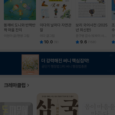
똥깨비 도니와 반짝반
이다의 날마다 자연관
보리 국어사전 (2025
조
짝 마을 잔치
찰
년 최신판)
수
이현아 글/핸짱 그림
이다 글그림
윤구병 감수/토박이 사전
정
편찬실 편
10.0
9.6
(
9
)
(
158
)
1
/
3
크레마클럽