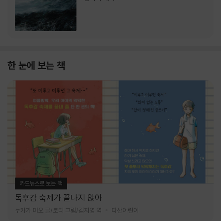
한 눈에 보는 책
카드뉴스로 보는 책
독후감 숙제가 끝나지 않아
누카가 미오 글/토티 그림/김지영 역
다산어린이