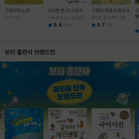
고양이의 노래
100만 번 산 고양이
고양이 해결사 깜냥 9
고
활
이미나 글
사노 요코 글,그림/김난주
홍민정 글/김재희 그림
렇
역
이
9.4
9.7
(
124
)
(
60
)
보리 출판사 브랜드전