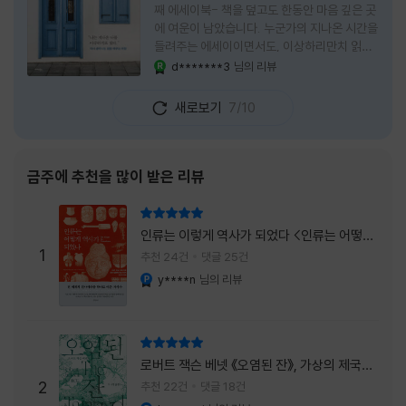
째 에세이북- 책을 덮고도 한동안 마음 깊은 곳
에 여운이 남았습니다. 누군가의 지나온 시간을
들려주는 에세이이면서도, 이상하리만치 읽는
사람 자신의 삶을 다시 돌아보게 만드는 책이었
d*******3
님의 리뷰
YES마니아 : 로얄
습니다. 그래서 이 책은 단순히 한 사람의 기록
으로 머물지 않고, 각자의 상처와 후회, 다 지나
새로보기
7/10
온 줄 알았던 마음의 결을 가만히 비추는 거울
처럼 다가왔습니다. 무엇보다 좋았던 점은 이
책이 큰 목소리로 삶의 답을 가르치려 하지 않
는다는 것, 대신 지나온 시간 속에서 비로소 알
금주에 추천을 많이 받은 리뷰
아차리게 되는 감정들, 놓아야 지켜지는 것들이
있고 무너지지 않는 것보다 다시 일어서는 일이
리뷰 총점
더 중요하다는 사실을 담담하게 보여줍니다. 그
인류는 이렇게 역사가 되었다 <인류는 어떻게
래서 읽는 내내 위로가 과장되지 않았고, 오히
1
역사가 되었나>
추천 24건
댓글 25건
려 그 절제된 진심 덕분에 더 오래 마음에 남았
y****n
님의 리뷰
YES마니아 : 플래티넘
습니다. 책 곳곳에
리뷰 총점
로버트 잭슨 베넷 《오염된 잔》, 가상의 제국이
주는 실감과 미스터리 사건의 치밀함이 이루어
2
추천 22건
댓글 18건
내는 최상의 시너지...
YES마니아 : 플래티넘