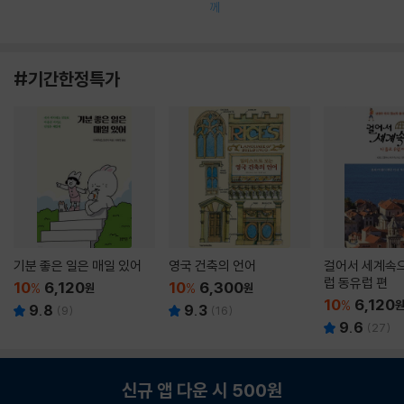
께
#기간한정특가
기분 좋은 일은 매일 있어
영국 건축의 언어
걸어서 세계속으
럽 동유럽 편
10
6,120
10
6,300
%
원
%
원
10
6,120
%
9.8
9.3
(
9
)
(
16
)
9.6
(
27
)
신규 앱 다운 시 500원