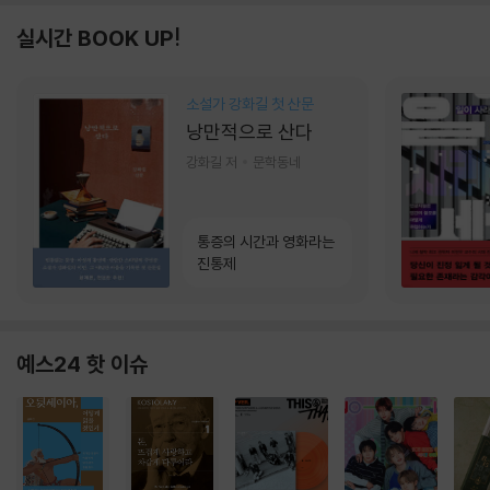
실시간 BOOK UP!
소설가 강화길 첫 산문
낭만적으로 산다
강화길 저
문학동네
통증의 시간과 영화라는
진통제
예스24 핫 이슈