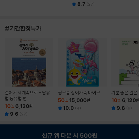
8.7
(
27
)
#기간한정특가
걸어서 세계속으로 - 남유
핑크퐁 상어가족 마이크
기분 좋은 일은
럽 동유럽 편
50
15,000
10
6,120
%
원
%
10
6,120
%
원
10.0
9.8
(
4
)
(
9
)
9.6
(
27
)
신규 앱 다운 시 500원