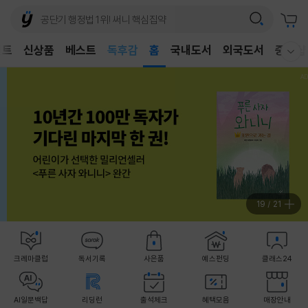
어린이
독후감
벤트
신상품
베스트
홈
국내도서
외국도서
중고샵
어린이
웰컴메뉴 모두보기
20
/
21
크레마클럽
독서기록
사은품
예스펀딩
클래스24
AI일문백답
리딩런
출석체크
혜택모음
매장안내