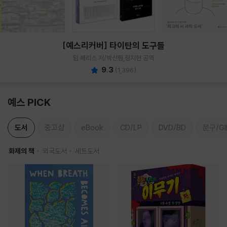
[예스리커버] 타이탄의 도구들
팀 페리스 저/박선령,정지현 공역
9.3
(
1,396
)
예스 PICK
도서
중고샵
eBook
CD/LP
DVD/BD
문구/GI
화제의 책
외국도서
세트도서