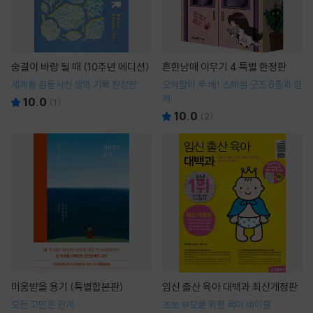
숨결이 바람 될 때 (10주년 에디션)
흔한남매 이무기 4 특별 한정판
세계를 감동시킨 생의 기록 한정판
오싹함이 두 배! 스페셜 굿즈 6종과 함
께
10.0
(
1
)
10.0
(
2
)
미움받을 용기 (특별합본판)
임신 출산 육아 대백과 최신개정판
모든 고민은 관계
초보 부모를 위한 육아 바이블