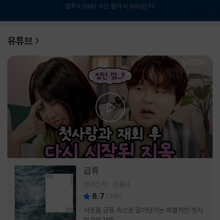
앱푸시/SMS 수신 동의 시 600원 더!
1
/
6
유튜브
급류
정대건 저
민음사
8.7
(
701
)
서로를 급류 속으로 끌어당기는 파멸적인 첫사