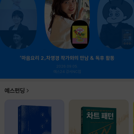
『마음요리 2』차영경 작가와의 만남 & 독후 활동
2026.09.05.
예스24 강서NC점
예스펀딩