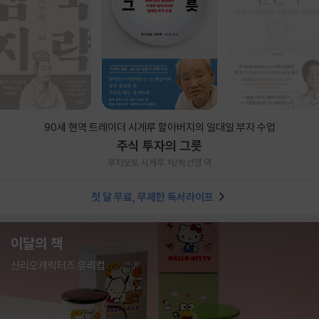
90세 현역 트레이더 시게루 할아버지의 일대일 부자 수업
주식 투자의 그릇
후지모토 시게루 저/박선영 역
첫 달 무료, 무제한 독서라이프
이달의 책
산리오캐릭터즈 유리컵