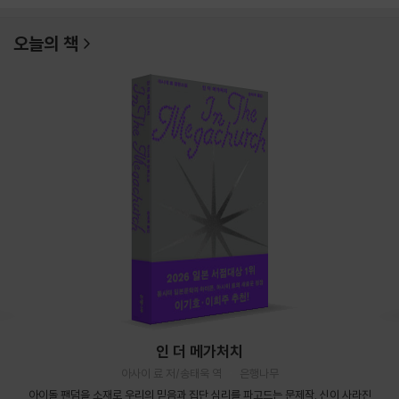
오늘의 책
인 더 메가처치
아사이 료 저/송태욱 역
은행나무
아이돌 팬덤을 소재로 우리의 믿음과 집단 심리를 파고드는 문제작. 신이 사라진