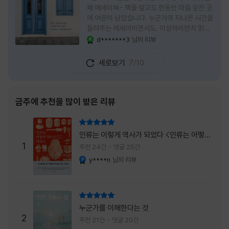
째 에세이북- 책을 덮고도 한동안 마음 깊은 곳
에 여운이 남았습니다. 누군가의 지나온 시간을
들려주는 에세이이면서도, 이상하리만치 읽는
사람 자신의 삶을 다시 돌아보게 만드는 책이었
d*******3
님의 리뷰
YES마니아 : 로얄
습니다. 그래서 이 책은 단순히 한 사람의 기록
으로 머물지 않고, 각자의 상처와 후회, 다 지나
새로보기
7/10
온 줄 알았던 마음의 결을 가만히 비추는 거울
처럼 다가왔습니다. 무엇보다 좋았던 점은 이
책이 큰 목소리로 삶의 답을 가르치려 하지 않
는다는 것, 대신 지나온 시간 속에서 비로소 알
금주에 추천을 많이 받은 리뷰
아차리게 되는 감정들, 놓아야 지켜지는 것들이
있고 무너지지 않는 것보다 다시 일어서는 일이
리뷰 총점
더 중요하다는 사실을 담담하게 보여줍니다. 그
인류는 이렇게 역사가 되었다 <인류는 어떻게
래서 읽는 내내 위로가 과장되지 않았고, 오히
1
역사가 되었나>
추천 24건
댓글 25건
려 그 절제된 진심 덕분에 더 오래 마음에 남았
y****n
님의 리뷰
YES마니아 : 플래티넘
습니다. 책 곳곳에
리뷰 총점
누군가를 이해한다는 것
2
추천 21건
댓글 20건