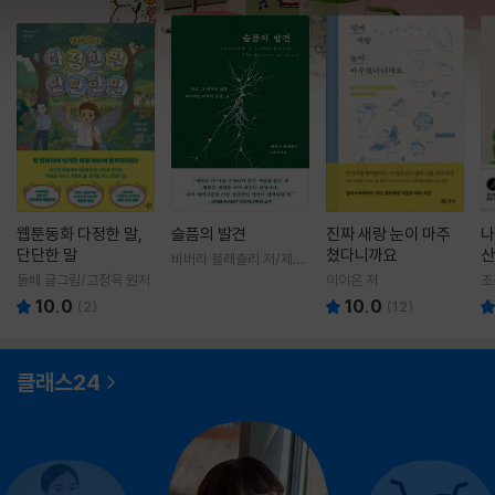
웹툰동화 다정한 말,
슬픔의 발견
진짜 새랑 눈이 마주
나
단단한 말
쳤다니까요
산
바버라 블래츨리 저/제효
영 역
돌배 글그림/고정욱 원저
이이은 저
조
10.0
10.0
(
2
)
(
12
)
클래스24