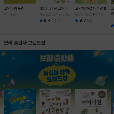
고양이의 노래
100만 번 산 고양이
고양이 해결사 깜냥 9
고
활
이미나 글
사노 요코 글,그림/김난주
홍민정 글/김재희 그림
렇
역
이
9.4
9.7
(
124
)
(
60
)
보리 출판사 브랜드전