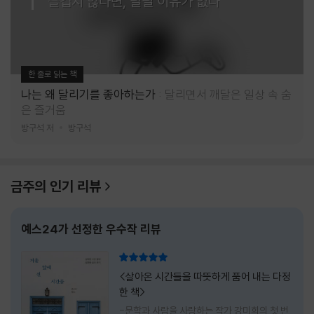
즐겁지 않다면, 달릴 이유가 없다
한 줄로 읽는 책
나는 왜 달리기를 좋아하는가
달리면서 깨달은 일상 속 숨
은 즐거움
방구석 저
방구석
금주의 인기 리뷰
예스24가 선정한 우수작 리뷰
리뷰 총점
<살아온 시간들을 따뜻하게 품어 내는 다정
한 책>
-문학과 사람을 사랑하는 작가 강미희의 첫 번