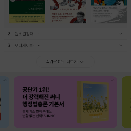
2
원소원정대
관련상품 보이기/감축
3
오디세이아
관련상품 보이기/감축
4위~10위
더보기