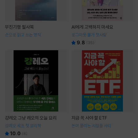
무진기행 필사북
AI에게 고백하지 마세요
손으로 읽고 쓰는 명작
로그아웃 불가 첫사랑
9.8
(
35
)
걍레오 그냥 레오의 오늘 요리
지금 꼭 사야 할 ETF
강레오 셰프 첫 요리책
돈이 몰리는 시장을 사라
10.0
(
8
)