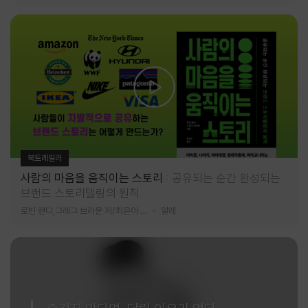
북트레일러
사람의 마음을 움직이는 스토리
공유되는 순간 완성되는
브랜드 스토리텔링의 원칙
로빈 랜디,그레그 브라운 저/최은아 역
알레