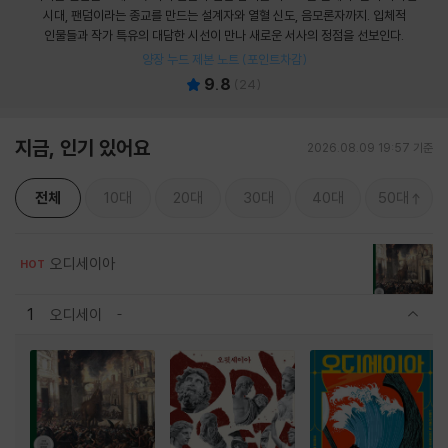
시대, 팬덤이라는 종교를 만드는 설계자와 열혈 신도, 음모론자까지. 입체적
인물들과 작가 특유의 대담한 시선이 만나 새로운 서사의 정점을 선보인다.
양장 누드 제본 노트 (포인트차감)
9.8
(
24
)
지금, 인기 있어요
2026.08.09 19:57 기준
전체
10대
20대
30대
40대
50대
오디세이아
HOT
1
오디세이
관련상품 보이기/감축