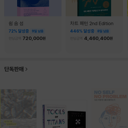
쉼 숨 섬
차트 패턴 2nd Edition
72% 달성중
446% 달성중
9일 남음
8일 남음
720,000
4,460,400
펀딩금액
원
펀딩금액
원
단독판매