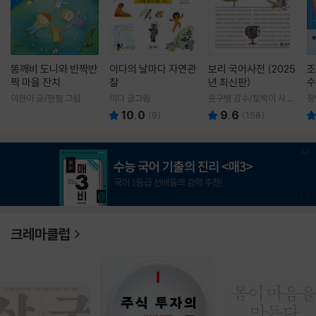
똥깨비 도니와 반짝반
이다의 날마다 자연관
보리 국어사전 (2025
조
짝 마을 잔치
찰
년 최신판)
수
이현아 글/핸짱 그림
이다 글그림
윤구병 감수/토박이 사전
정
편찬실 편
10.0
9.6
(
9
)
(
158
)
1
/
3
크레마클럽