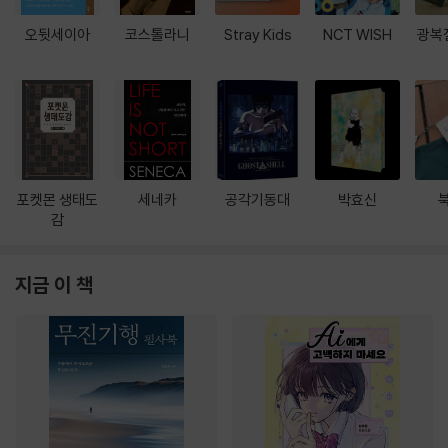
오뒷세이아
코스톨라니
Stray Kids
NCT WISH
광복
포켓몬 생태도
세네카
공각기동대
박효신
감
지금 이 책