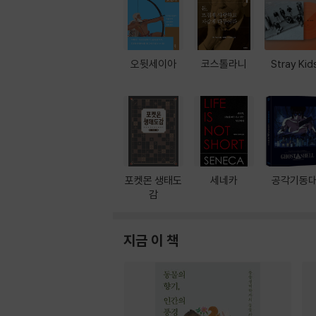
오뒷세이아
코스톨라니
Stray Kid
포켓몬 생태도
세네카
공각기동
감
지금 이 책