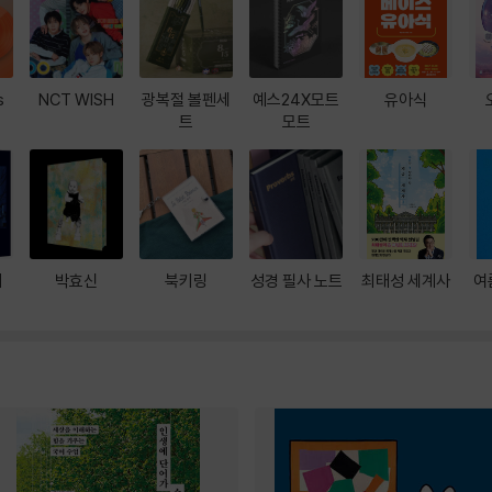
s
NCT WISH
광복절 볼펜세
예스24X모트
유아식
트
모트
대
박효신
북키링
성경 필사 노트
최태성 세계사
여