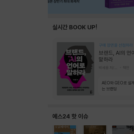
실시간 BOOK UP!
구매 장면을 선점하라
브랜드, AI의 언
말하라
박세용 저/정진호 그림
책만
AEO와 GEO로 설
는 브랜딩
예스24 핫 이슈