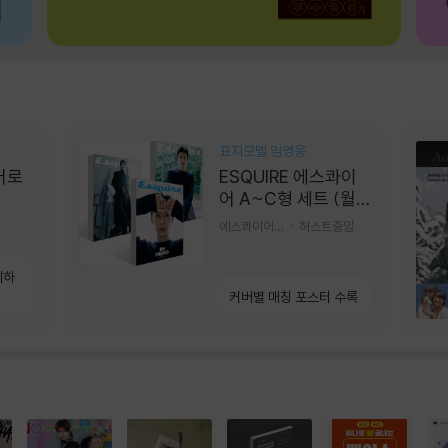
표지모델 임영웅
어로
ESQUIRE 에스콰이
어 A~C형 세트 (월
간) : 9월 [2026]
에스콰이어편집부 편
허스트중앙
계하
커버별 매칭 포스터 수록