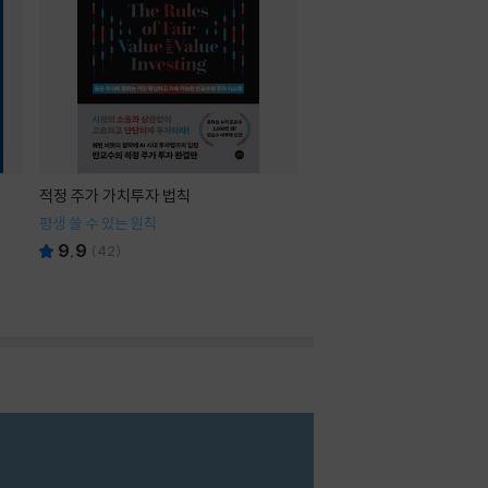
적정 주가 가치투자 법칙
평생 쓸 수 있는 원칙
9.9
(
42
)