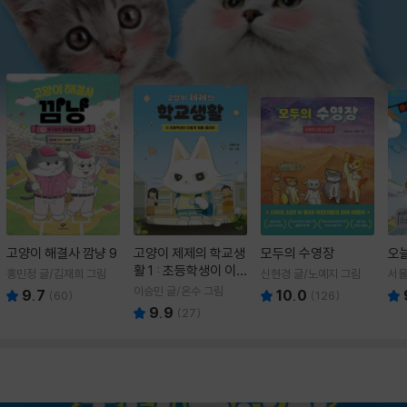
고양이 해결사 깜냥 9
고양이 제제의 학교생
모두의 수영장
오
활 1 : 초등학생이 이
홍민정 글/김재희 그림
신현경 글/노예지 그림
서율
렇게 힘들 줄이야
이승민 글/온수 그림
9.7
10.0
(
60
)
(
126
)
9.9
(
27
)