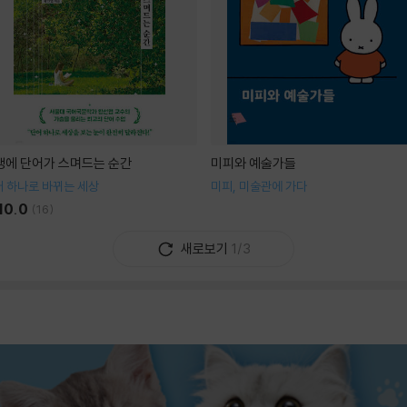
생에 단어가 스며드는 순간
미피와 예술가들
 하나로 바뀌는 세상
미피, 미술관에 가다
10.0
(
16
)
새로보기
1/3