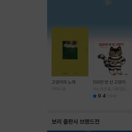
고양이의 노래
100만 번 산 고양이
이미나 글
사노 요코 글,그림/김난주
역
9.4
(
124
)
보리 출판사 브랜드전