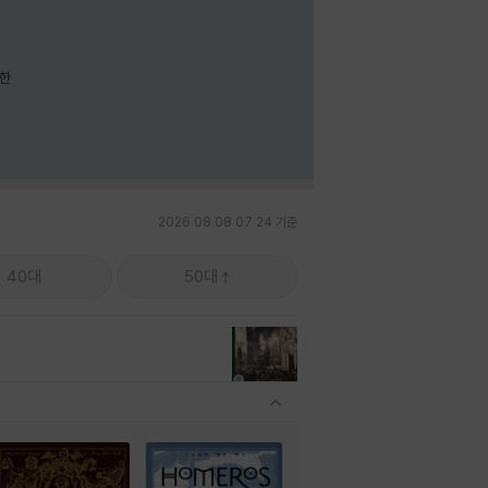
요한
2026.08.08 07:24 기준
40대
50대
관련상품 보이기/감축