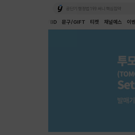
Book
CD/LP
DVD/BD
문구/GIFT
티켓
채널예스
이