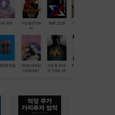
오투 과학
이승철전국투
XMF 2026
크레마 이북 리
방학에는 
어
더기
포터
름의문장들
2026 AKMU
이은결 30주
뚝딱! AI 3대장
이달의 인
CONCERT
년 [ONE OF
과
ONE]