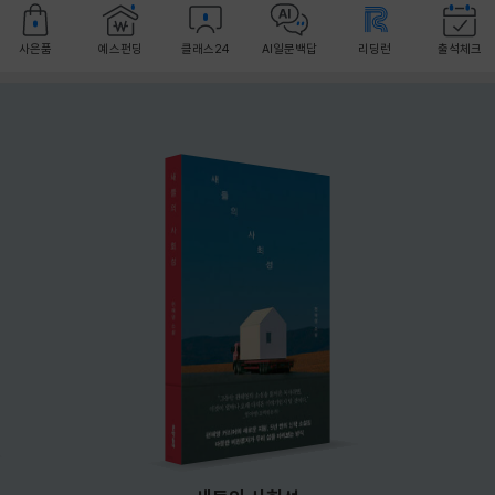
사은품
예스펀딩
클래스24
AI일문백답
리딩런
출석체크