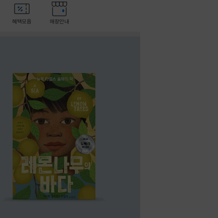
혜택모음
매장안내