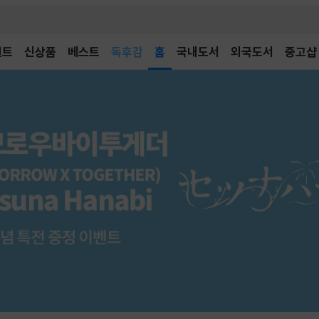
벤트
신상품
베스트
어린이
홈
국내도서
외국도서
중고샵
독후감
어린이