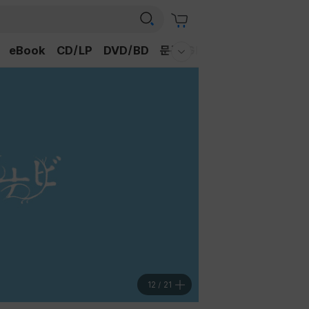
eBook
CD/LP
DVD/BD
문구/GIFT
티켓
채널예스
웰컴메뉴 모두보기
12
/
21