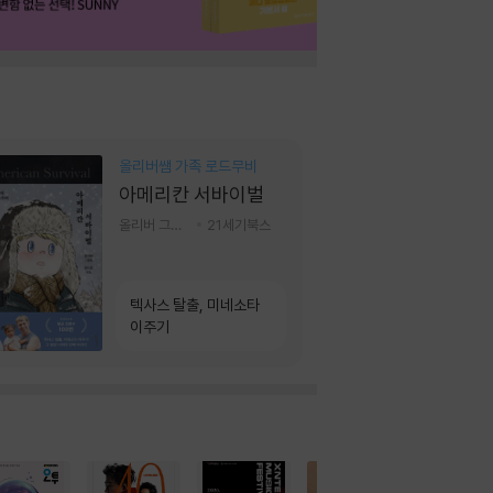
올리버쌤 가족 로드무비
아메리칸 서바이벌
올리버 그랜트,정다운 저
21세기북스
텍사스 탈출, 미네소타
이주기