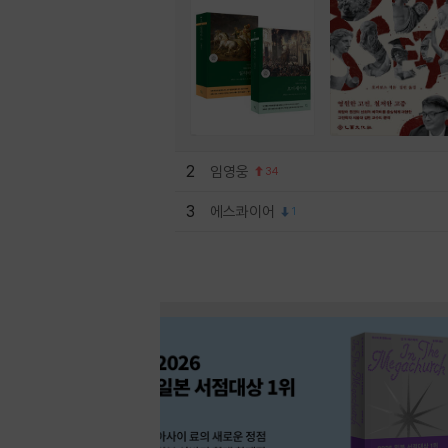
2
임영웅
34
3
에스콰이어
1