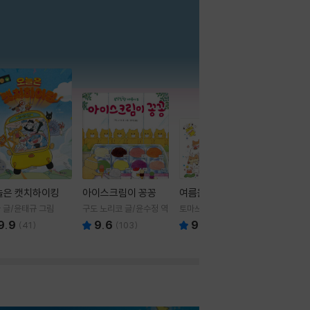
더보기
늘은 캣치하이킹
아이스크림이 꽁꽁
여름을 부탁해
 글/윤태규 그림
구도 노리코 글/윤수정 역
토마쓰리 글그림
9.9
9.6
9.8
(
41
)
(
103
)
(
24
)