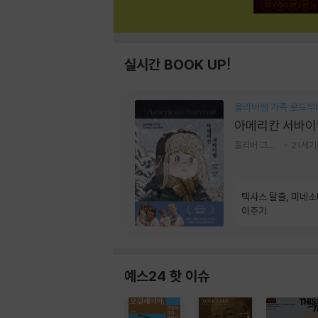
실시간 BOOK UP!
올리버쌤 가족 로드무
아메리칸 서바이
올리버 그랜트,정다운 저
21세
텍사스 탈출, 미네
이주기
예스24 핫 이슈