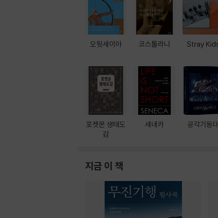
오뒷세이아
코스톨라니
Stray Kid
포켓몬 생태도
세네카
공각기동
감
지금 이 책