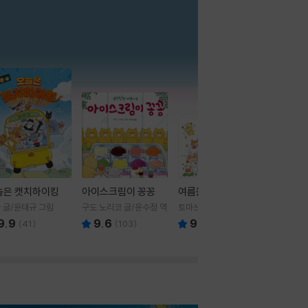
더보기
늘은 캣치하이킹
아이스크림이 꽁꽁
여름을 부탁해
 글/윤태규 그림
구도 노리코 글/윤수정 역
토마쓰리 글그림
9.9
9.6
9.8
(
41
)
(
103
)
(
24
)