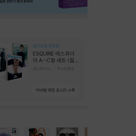
표지모델 임영웅
ESQUIRE 에스콰이
어 A~C형 세트 (월
간) : 9월 [2026]
에스콰이어편집부 편
허스트중앙
커버별 매칭 포스터 수록