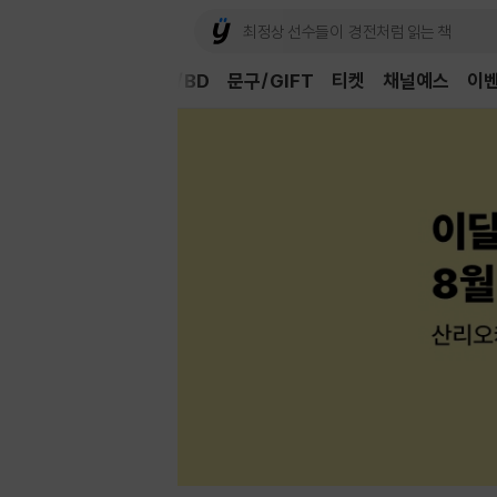
Book
CD/LP
DVD/BD
문구/GIFT
티켓
채널예스
이