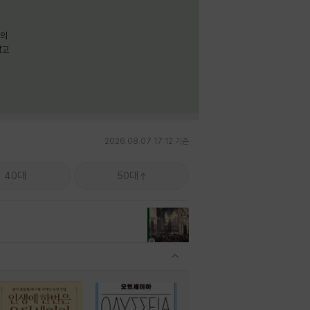
명의
짧고
2026.08.07 17:12 기준
40대
50대
관련상품 보이기/감축