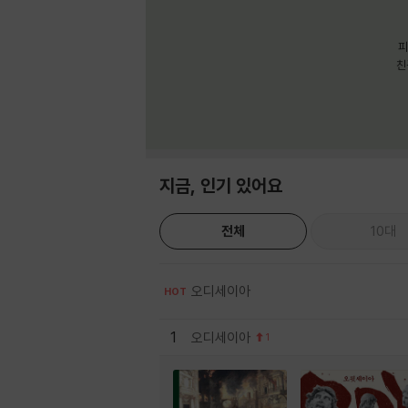
피
친
지금, 인기 있어요
전체
10대
오디세이아
HOT
1
오디세이아
1