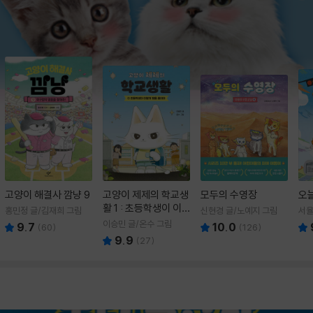
고양이 해결사 깜냥 9
고양이 제제의 학교생
모두의 수영장
오
활 1 : 초등학생이 이
홍민정 글/김재희 그림
신현경 글/노예지 그림
서율
렇게 힘들 줄이야
이승민 글/온수 그림
9.7
10.0
(
60
)
(
126
)
9.9
(
27
)