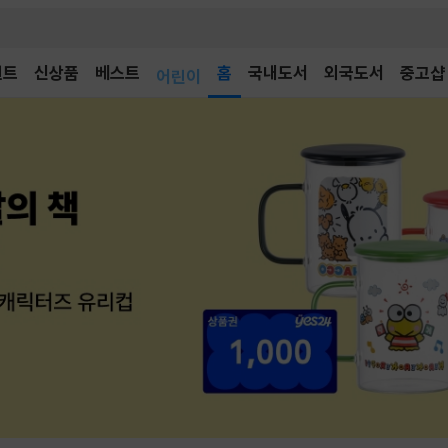
벤트
신상품
베스트
어린이
홈
국내도서
외국도서
중고샵
독후감
어린이