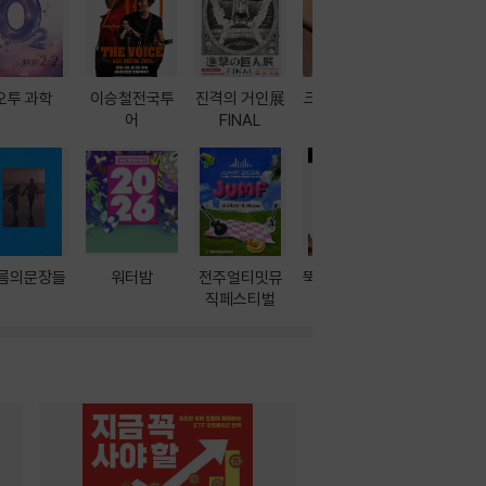
오투 과학
이승철전국투
진격의 거인展
크레마 이북 리
방학에는 
어
FINAL
더기
포터
름의문장들
워터밤
전주얼티밋뮤
뚝딱! AI 3대장
이달의 인
직페스티벌
과