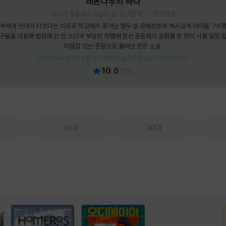
레몬나무의 바다
마리아 돌로레스 아길라 글/김난령 역
밝은미래
부색과 언어가 다르다는 이유로 학교에서 쫓겨난 열두 살 로베르토와 멕시코계 아이들. 75
구들을 대표해 법정에 선 한 소년과 부당한 차별에 맞선 공동체의 실화를 한 편의 시를 읽듯 
리듬감 있는 문장으로 풀어낸 운문 소설.
[단독] 독서집게 / L홀더 / 여름 담요 / 무지 노트 (포인트차감)
10.0
(
15
)
20대
30대