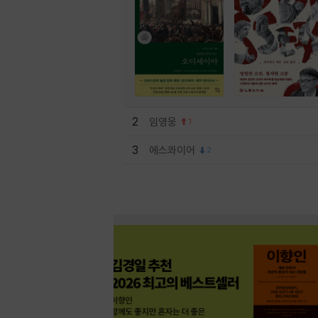
2
임영웅
1
3
에스콰이어
2