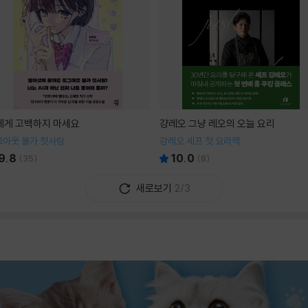
I에게 고백하지 마세요
걍레오 그냥 레오의 오늘 요리
그아웃 불가 첫사랑
강레오 셰프 첫 요리책
9.8
10.0
(
35
)
(
8
)
새로보기
2/3