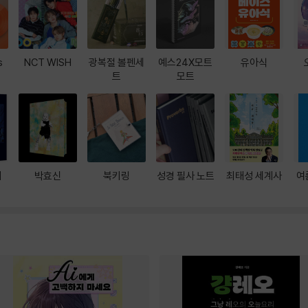
s
NCT WISH
광복절 볼펜세
예스24X모트
유아식
트
모트
대
박효신
북키링
성경 필사 노트
최태성 세계사
여