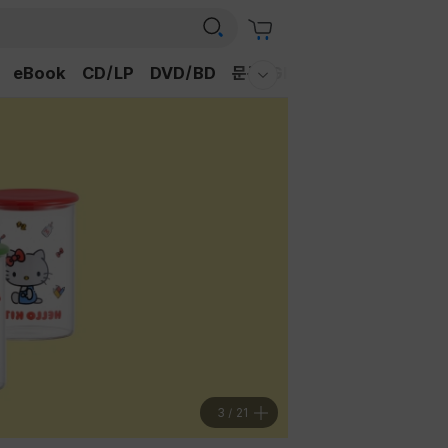
eBook
CD/LP
DVD/BD
문구/GIFT
티켓
채널예스
웰컴메뉴 모두보기
3
/
21