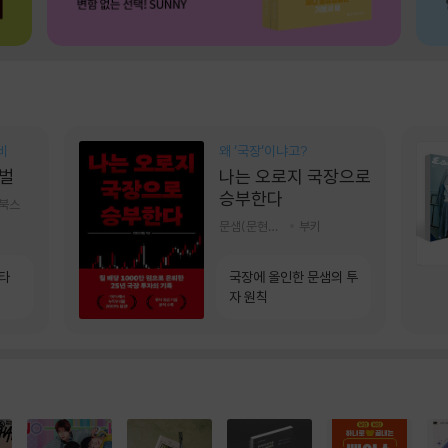
비
왜 ‘국장‘이냐고?
벌
나는 오로지 국장으로
승부한다
기북스
문샘(문현철) 저
부키
소타
국장에 올인한 문샘의 투
자 원칙