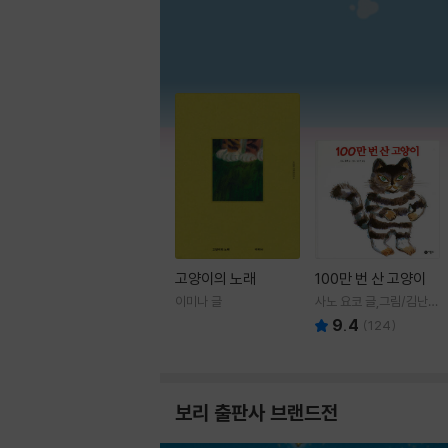
고양이의 노래
100만 번 산 고양이
이미나 글
사노 요코 글,그림/김난주
역
9.4
(
124
)
보리 출판사 브랜드전