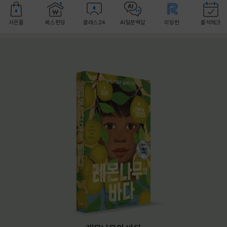
사은품
예스펀딩
클래스24
AI일문백답
리딩런
출석체크