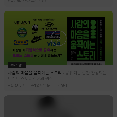
허교범 글/변우재 그림
창비
북트레일러
사람의 마음을 움직이는 스토리
공유되는 순간 완성되는
브랜드 스토리텔링의 원칙
로빈 랜디,그레그 브라운 저/최은아 역
알레