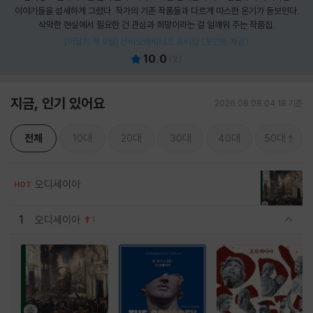
이야기들을 섬세하게 그렸다. 작가의 기존 작품들과 다르게 따스한 온기가 돋보인다.
삭막한 현실에서 필요한 건 관심과 희망이라는 걸 일깨워 주는 작품집.
[이달의 책 8월] 산리오캐릭터즈 유리컵 (포인트 차감)
10.0
(
2
)
지금, 인기 있어요
2026.08.08 04:18 기준
전체
10대
20대
30대
40대
50대
오디세이아
HOT
1
오디세이아
1
관련상품 보이기/감축