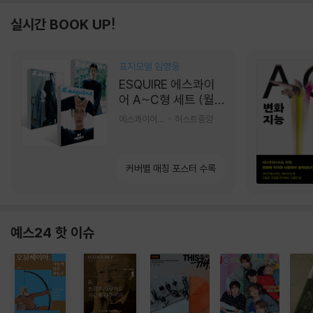
실시간 BOOK UP!
표지모델 임영웅
ESQUIRE 에스콰이
어 A~C형 세트 (월
간) : 9월 [2026]
에스콰이어편집부 편
허스트중앙
커버별 매칭 포스터 수록
예스24 핫 이슈