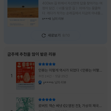
400km 길 위에서 자신만의 답을 찾아가는 여
정이 담긴 ＜너를 담은 길＞ 이야기는 뭉클하
다. 게다가 작가는 순례길에서 지금의 아내를
만나 여행 로맨스의 정석인 '비포 선라이즈'를
n***6
님의 리뷰
현실로 이루었다는 점에서 더없이 로맨틱하다.
책을 읽으며 밑줄 그은 문장들이 많았다. 책 속
에 작가가 소개한 다양한 도서들의 문장들을 만
새로보기
8/10
나는 것 역시 읽기의 또다른 즐거움이었다. 여
느 이들처럼 성실히 학교를 마치고 남들이 부러
워하는 직장에 다니던 작가가 어느날 문득 나는
누구이며어느 순간 행복을 느끼는지 질문하며
금주에 추천을 많이 받은 리뷰
길을 떠나려고 마음 먹는 순간들을 적어내려간
문장들에 마음을 한참 머물렀다.그 부분을 발췌
리뷰 총점
해본다. "내가 온 힘을 다해 부러워하던 사람
인류는 이렇게 역사가 되었다 <인류는 어떻게
들은 '자신이 원하는' 일을 하는 사람들이었다.
1
역사가 되었나>
추천 24건
댓글 25건
소명이라고 하던
y****n
님의 리뷰
YES마니아 : 플래티넘
리뷰 총점
로버트 잭슨 베넷 《오염된 잔》, 가상의 제국이