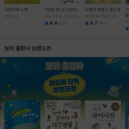
고양이의 노래
100만 번 산 고양이
고양이 해결사 깜냥 9
고
활
이미나 글
사노 요코 글,그림/김난주
홍민정 글/김재희 그림
렇
역
이
9.4
9.7
(
124
)
(
60
)
보리 출판사 브랜드전