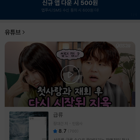
신규 앱 다운 시 500원
앱푸시/SMS 수신 동의 시 600원 더!
1
/
6
유튜브
급류
정대건 저
민음사
8.7
(
700
)