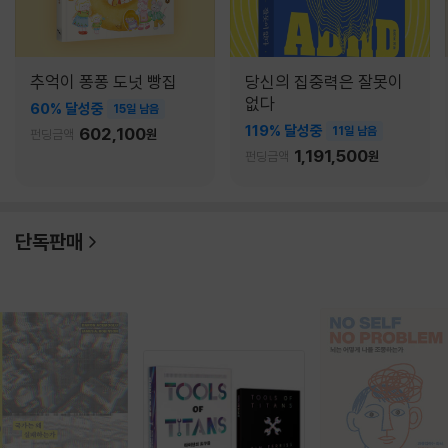
추억이 퐁퐁 도넛 빵집
당신의 집중력은 잘못이
없다
60% 달성중
15일 남음
119% 달성중
602,100
11일 남음
펀딩금액
원
1,191,500
펀딩금액
원
단독판매