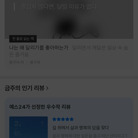
즐겁지 않다면, 달릴 이유가 없다
한 줄로 읽는 책
나는 왜 달리기를 좋아하는가
달리면서 깨달은 일상 속 숨
은 즐거움
방구석 저
방구석
금주의 인기 리뷰
예스24가 선정한 우수작 리뷰
리뷰 총점
길 위에서 삶과 행복의 답을 찾다
삶과 행복에 대한 질문을 품고 떠난 산티아고 1