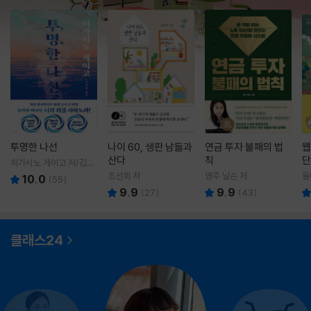
투명한 나선
나이 60, 생판 남들과
연금 투자 불패의 법
웹
산다
칙
단
히가시노 게이고 저/김선
영 역
조선희 저
영주 닐슨 저
돌
10.0
(
55
)
9.9
9.9
(
27
)
(
43
)
클래스24