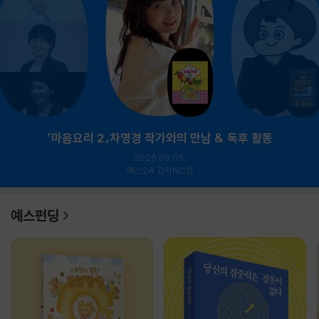
『마음요리 2』차영경 작가와의 만남 & 독후 활동
2026.09.05.
예스24 강서NC점
예스펀딩