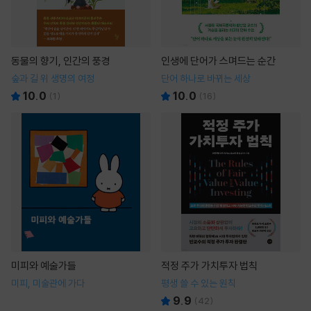
동물의 향기, 인간의 풍경
인생에 단어가 스며드는 순간
숲과 길 위 생명의 여정
단어 하나로 바뀌는 세상
10.0
10.0
(
1
)
(
16
)
미피와 예술가들
적정 주가 가치투자 법칙
미피, 미술관에 가다
평생 쓸 수 있는 원칙
9.9
(
42
)