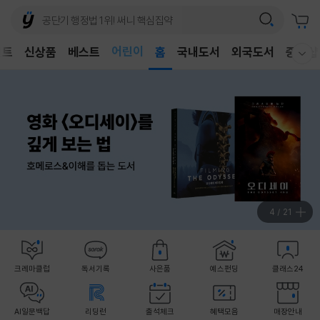
어린이
벤트
신상품
베스트
독후감
홈
국내도서
외국도서
중고샵
웰컴메뉴 모두보기
어린이
5
/
21
크레마클럽
독서기록
사은품
예스펀딩
클래스24
AI일문백답
리딩런
출석체크
혜택모음
매장안내