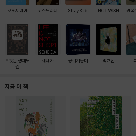
오뒷세이아
코스톨라니
Stray Kids
NCT WISH
광복
포켓몬 생태도
세네카
공각기동대
박효신
감
지금 이 책