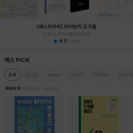
[예스리커버] 타이탄의 도구들
팀 페리스 저/박선령,정지현 공역
9.3
(
1,396
)
예스 PICK
도서
중고샵
eBook
CD/LP
DVD/BD
문구/GI
화제의 책
외국도서
세트도서