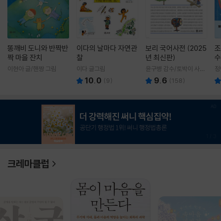
똥깨비 도니와 반짝반
이다의 날마다 자연관
보리 국어사전 (2025
조
짝 마을 잔치
찰
년 최신판)
수
이현아 글/핸짱 그림
이다 글그림
윤구병 감수/토박이 사전
정
편찬실 편
10.0
9.6
(
9
)
(
158
)
1
/
3
크레마클럽