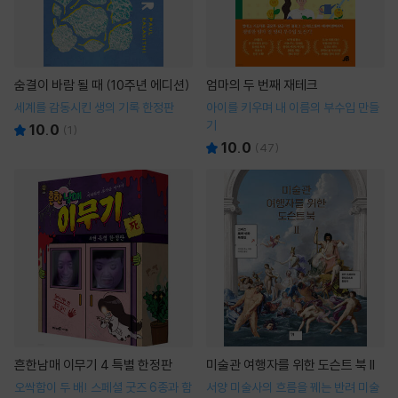
숨결이 바람 될 때 (10주년 에디션)
엄마의 두 번째 재테크
세계를 감동시킨 생의 기록 한정판
아이를 키우며 내 이름의 부수입 만들
기
10.0
(
1
)
10.0
(
47
)
흔한남매 이무기 4 특별 한정판
미술관 여행자를 위한 도슨트 북 II
오싹함이 두 배! 스페셜 굿즈 6종과 함
서양 미술사의 흐름을 꿰는 반려 미술