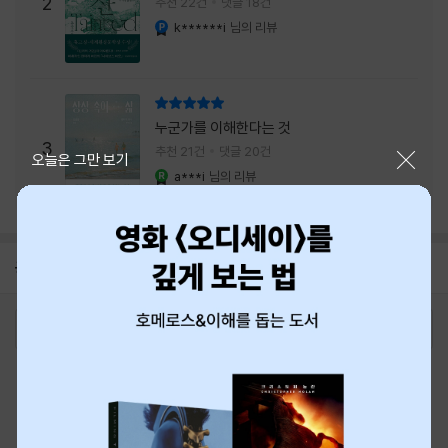
주는 실감과 미스터리 사건의 치밀함이 이루어
2
추천 22건
댓글 18건
내는 최상의 시너지...
k******i
님의 리뷰
YES마니아 : 플래티넘
리뷰 총점
누군가를 이해한다는 것
3
추천 21건
댓글 20건
닫기
오늘은 그만 보기
a***i
님의 리뷰
YES마니아 : 로얄
공지
8월 신용카드 무이자할부 안내
2026-08-01
로그인
최근 본 상품
주문/배송
고객센터 1544-3800
티켓 1544-6399
중고샵 1566-4295
eBook 1:1문의/채팅상담
예스이십사(주) 사업자 정보