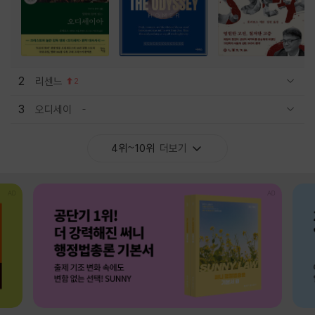
2
리센느
2
관련상품 보이기/감축
3
오디세이
관련상품 보이기/감축
4위~10위
더보기