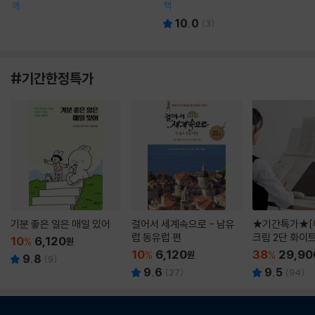
께
책
10.0
(
3
)
#기간한정특가
기분 좋은 일은 매일 있어
걸어서 세계속으로 - 남유
★기간특가★[
럽 동유럽 편
크림 2단 화이
10
6,120
%
원
10
6,120
38
29,90
%
원
%
9.8
(
9
)
9.6
9.5
(
27
)
(
94
)