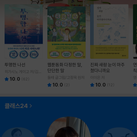
투명한 나선
웹툰동화 다정한 말,
진짜 새랑 눈이 마주
연
단단한 말
쳤다니까요
칙
히가시노 게이고 저/김선
영 역
돌배 글그림/고정욱 원저
이이은 저
영
10.0
(
62
)
10.0
10.0
(
2
)
(
12
)
클래스24