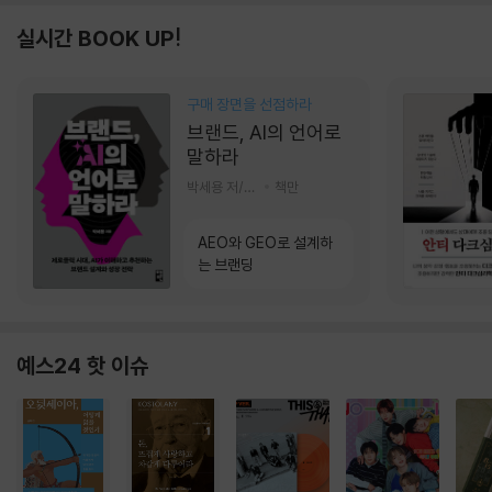
실시간 BOOK UP!
구매 장면을 선점하라
브랜드, AI의 언어로
말하라
박세용 저/정진호 그림
책만
AEO와 GEO로 설계하
는 브랜딩
예스24 핫 이슈