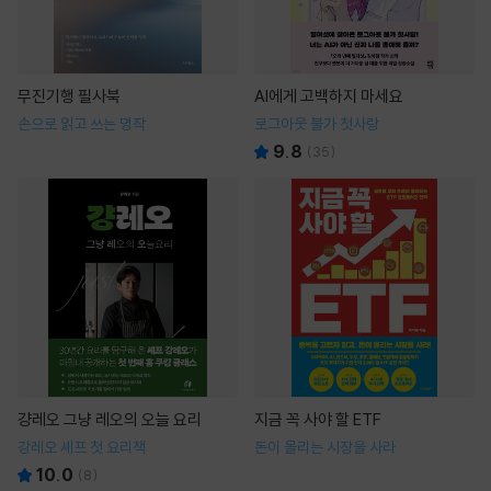
무진기행 필사북
AI에게 고백하지 마세요
손으로 읽고 쓰는 명작
로그아웃 불가 첫사랑
9.8
(
35
)
걍레오 그냥 레오의 오늘 요리
지금 꼭 사야 할 ETF
강레오 셰프 첫 요리책
돈이 몰리는 시장을 사라
10.0
(
8
)