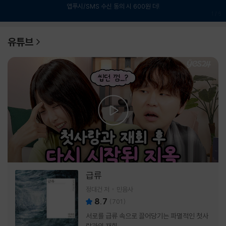
앱푸시/SMS 수신 동의 시 600원 더!
1
/
6
유튜브
급류
정대건 저
민음사
8.7
(
701
)
서로를 급류 속으로 끌어당기는 파멸적인 첫사