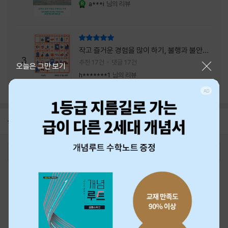
a***i
님의 리뷰
YES마니아 : 로얄
리뷰 총점
작고 즐거운 경험을 많이 하기, 불행과 불안을
3
회피하지 말기, 그리고 좋은 사람을 많이 만나
추천 17건
댓글 17건
닫기
오늘은 그만 보기
기.
h*******1
님의 리뷰
공지
26년 NBCI 수상 안내
2026-08-01
로그인
최근 본 상품
주문/배송
고객센터 1544-3800
티켓 1544-6399
중고샵 1566-4295
eBook 1:1문의/채팅상담
예스이십사(주) 사업자 정보
이용약관
개인정보처리방침
청소년보호정책
PC버전
회사소개
거래처관계자께