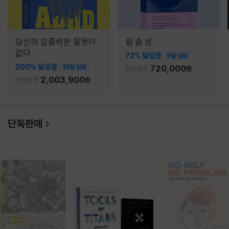
당신의 집중력은 잘못이
쉼 숨 섬
없다
72% 달성중
9일 남음
200% 달성중
10일 남음
720,000
펀딩금액
원
2,003,900
펀딩금액
원
단독판매