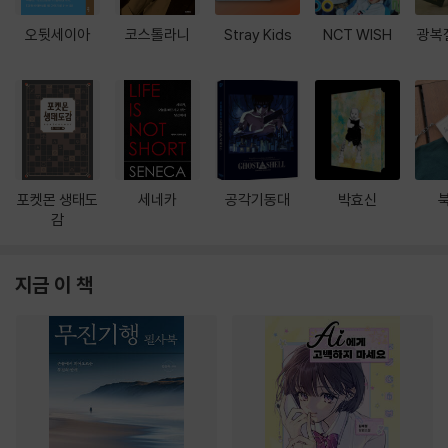
오뒷세이아
코스톨라니
Stray Kids
NCT WISH
광복
포켓몬 생태도
세네카
공각기동대
박효신
감
지금 이 책