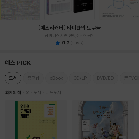
[예스리커버] 타이탄의 도구들
팀 페리스 저/박선령,정지현 공역
9.3
(
1,396
)
예스 PICK
도서
중고샵
eBook
CD/LP
DVD/BD
문구/GI
화제의 책
외국도서
세트도서