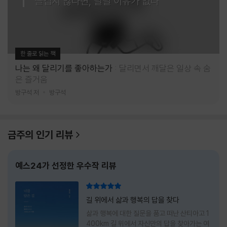
즐겁지 않다면, 달릴 이유가 없다
한 줄로 읽는 책
나는 왜 달리기를 좋아하는가
달리면서 깨달은 일상 속 숨
은 즐거움
방구석 저
방구석
금주의 인기 리뷰
예스24가 선정한 우수작 리뷰
리뷰 총점
길 위에서 삶과 행복의 답을 찾다
삶과 행복에 대한 질문을 품고 떠난 산티아고 1
400km 길 위에서 자신만의 답을 찾아가는 여