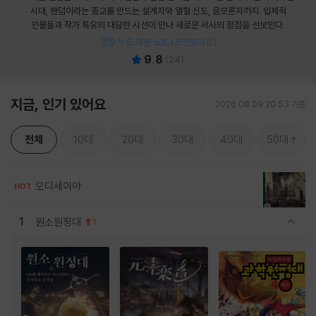
시대, 팬덤이라는 종교를 만드는 설계자와 열혈 신도, 음모론자까지. 입체적
인물들과 작가 특유의 대담한 시선이 만나 새로운 서사의 정점을 선보인다.
양장 누드 제본 노트 (포인트차감)
9.8
(
24
)
지금, 인기 있어요
2026.08.09 20:53 기준
전체
10대
20대
30대
40대
50대
오디세이아
HOT
1
원소원정대
1
관련상품 보이기/감축