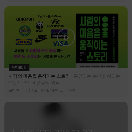
북트레일러
사람의 마음을 움직이는 스토리
공유되는 순간 완성되는
브랜드 스토리텔링의 원칙
로빈 랜디,그레그 브라운 저/최은아 역
알레