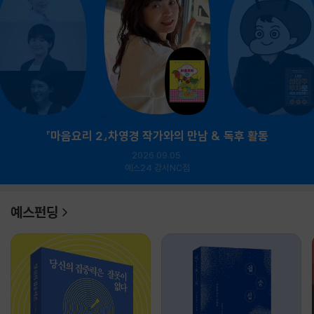
『마음요리 2』차영경 작가와의 만남 & 독후 활동
2026.09.05.
예스24 강서NC점
예스펀딩