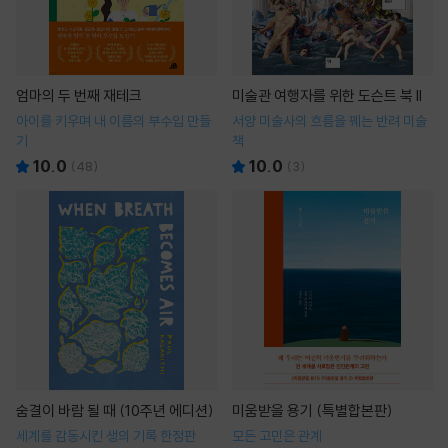
엄마의 두 번째 재테크
미술관 여행자를 위한 도슨트 북 II
아이를 키우며 내 이름의 부수입 만들
서양 미술사의 흐름을 꿰는 반려 미술
기
책
10.0
10.0
(
48
)
(
3
)
숨결이 바람 될 때 (10주년 에디션)
미움받을 용기 (특별합본판)
세계를 감동시킨 생의 기록 한정판
모든 고민은 관계