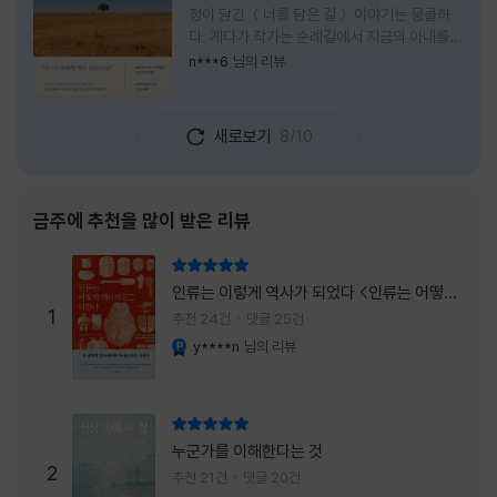
정이 담긴 ＜너를 담은 길＞ 이야기는 뭉클하
다. 게다가 작가는 순례길에서 지금의 아내를
만나 여행 로맨스의 정석인 '비포 선라이즈'를
n***6
님의 리뷰
현실로 이루었다는 점에서 더없이 로맨틱하다.
책을 읽으며 밑줄 그은 문장들이 많았다. 책 속
에 작가가 소개한 다양한 도서들의 문장들을 만
새로보기
8/10
나는 것 역시 읽기의 또다른 즐거움이었다. 여
느 이들처럼 성실히 학교를 마치고 남들이 부러
워하는 직장에 다니던 작가가 어느날 문득 나는
누구이며어느 순간 행복을 느끼는지 질문하며
금주에 추천을 많이 받은 리뷰
길을 떠나려고 마음 먹는 순간들을 적어내려간
문장들에 마음을 한참 머물렀다.그 부분을 발췌
리뷰 총점
해본다. "내가 온 힘을 다해 부러워하던 사람
인류는 이렇게 역사가 되었다 <인류는 어떻게
들은 '자신이 원하는' 일을 하는 사람들이었다.
1
역사가 되었나>
추천 24건
댓글 25건
소명이라고 하던
y****n
님의 리뷰
YES마니아 : 플래티넘
리뷰 총점
누군가를 이해한다는 것
2
추천 21건
댓글 20건