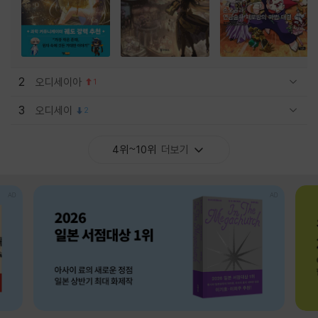
2
오디세이아
1
관련상품 보이기/감축
3
오디세이
2
관련상품 보이기/감축
4위~10위
더보기