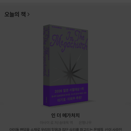
오늘의 책
인 더 메가처치
아사이 료 저/송태욱 역
은행나무
아이돌 팬덤을 소재로 우리의 믿음과 집단 심리를 파고드는 문제작. 신이 사라진