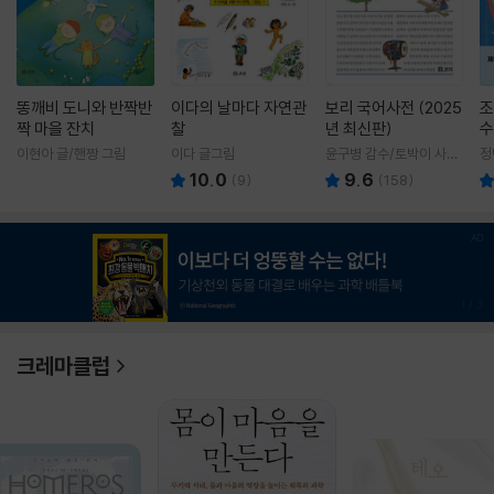
똥깨비 도니와 반짝반
이다의 날마다 자연관
보리 국어사전 (2025
조
짝 마을 잔치
찰
년 최신판)
수
이현아 글/핸짱 그림
이다 글그림
윤구병 감수/토박이 사전
정
편찬실 편
10.0
9.6
(
9
)
(
158
)
1
/
3
크레마클럽