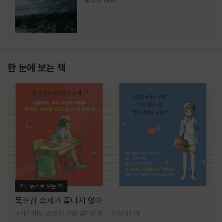
랑과의 재회
한 눈에 보는 책
카드뉴스로 보는 책
독후감 숙제가 끝나지 않아
누카가 미오 글/토티 그림/김지영 역
다산어린이