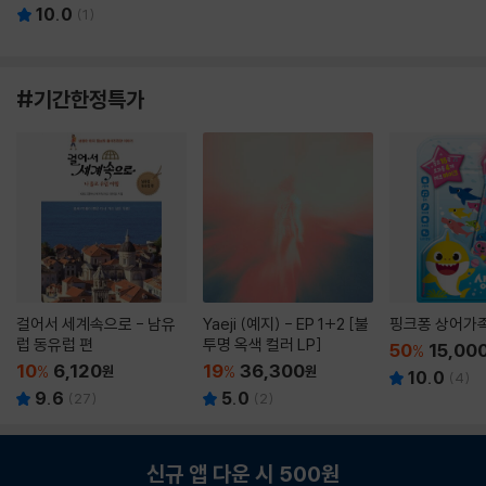
10.0
(
1
)
#기간한정특가
걸어서 세계속으로 - 남유
Yaeji (예지) - EP 1+2 [불
핑크퐁 상어가
럽 동유럽 편
투명 옥색 컬러 LP]
50
15,00
%
10
6,120
19
36,300
%
원
%
원
10.0
(
4
)
9.6
5.0
(
27
)
(
2
)
신규 앱 다운 시 500원