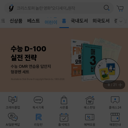
벤트
신상품
베스트
어린이
홈
국내도서
외국도서
중고샵
웰컴메뉴 모두보기
독후감
어린이
8
/
21
크레마클럽
독서기록
사은품
예스펀딩
클래스24
AI일문백답
리딩런
출석체크
혜택모음
매장안내