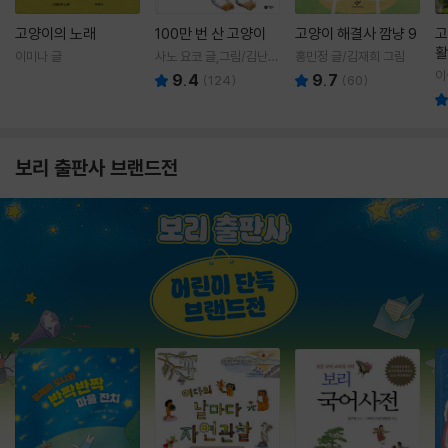
고양이의 노래
100만 번 산 고양이
고양이 해결사 깜냥 9
고
활
이미나 글
사노 요코 글,그림/김난주
홍민정 글/김재희 그림
렇
역
이
9.4
9.7
(
124
)
(
60
)
보리 출판사 브랜드전