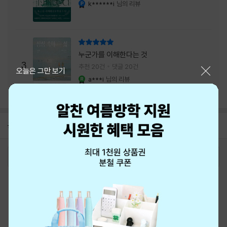
내는 최상의 시너지...
k******i
님의 리뷰
YES마니아 : 플래티넘
리뷰 총점
누군가를 이해한다는 것
3
추천 20건
댓글 20건
닫기
오늘은 그만 보기
a***i
님의 리뷰
YES마니아 : 로얄
공지
8월 신용카드 무이자할부 안내
2026-08-01
로그인
최근 본 상품
주문/배송
고객센터 1544-3800
티켓 1544-6399
중고샵 1566-4295
eBook 1:1문의/채팅상담
예스이십사(주) 사업자 정보
이용약관
개인정보처리방침
청소년보호정책