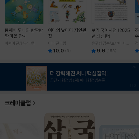
똥깨비 도니와 반짝반
이다의 날마다 자연관
보리 국어사전 (2025
조
짝 마을 잔치
찰
년 최신판)
수
이현아 글/핸짱 그림
이다 글그림
윤구병 감수/토박이 사전
정
편찬실 편
10.0
9.6
(
9
)
(
158
)
1
/
3
크레마클럽