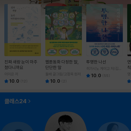
진짜 새랑 눈이 마주
웹툰동화 다정한 말,
투명한 나선
연
쳤다니까요
단단한 말
칙
히가시노 게이고 저/김선
영 역
이이은 저
돌배 글그림/고정욱 원저
영
10.0
(
55
)
10.0
10.0
(
12
)
(
2
)
클래스24