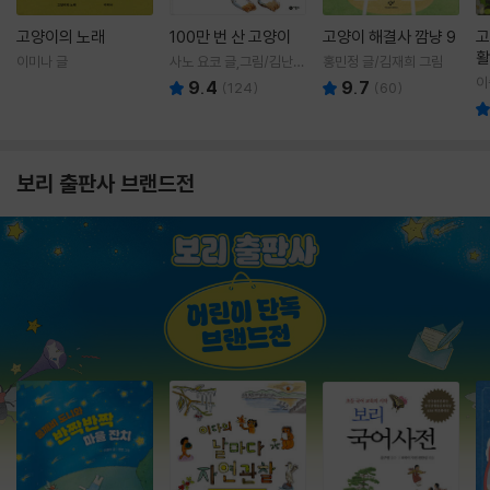
고양이의 노래
100만 번 산 고양이
고양이 해결사 깜냥 9
고
활
이미나 글
사노 요코 글,그림/김난주
홍민정 글/김재희 그림
렇
역
이
9.4
9.7
(
124
)
(
60
)
보리 출판사 브랜드전