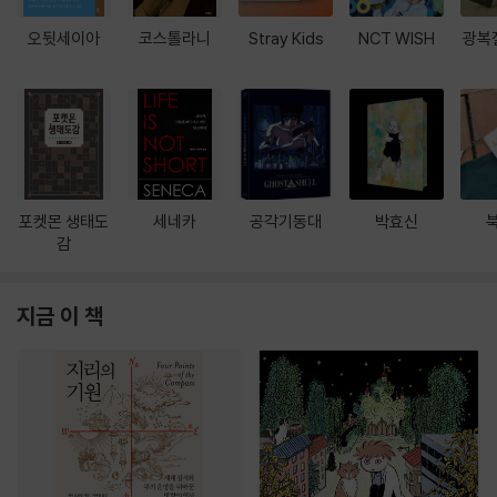
오뒷세이아
코스톨라니
Stray Kids
NCT WISH
광복
포켓몬 생태도
세네카
공각기동대
박효신
감
지금 이 책