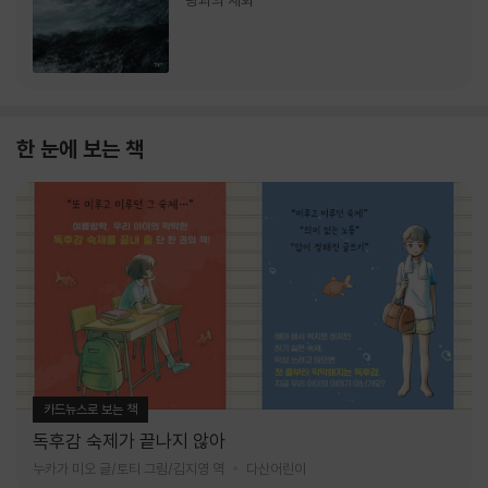
랑과의 재회
한 눈에 보는 책
카드뉴스로 보는 책
독후감 숙제가 끝나지 않아
누카가 미오 글/토티 그림/김지영 역
다산어린이