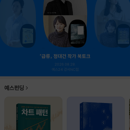
『급류』 정대건 작가 북토크
2026.08.28.
예스24 강서NC점
예스펀딩