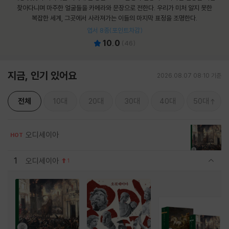
찾아다니며 마주한 얼굴들을 카메라와 문장으로 전한다. 우리가 미처 알지 못한
복잡한 세계, 그곳에서 사라져가는 이들의 마지막 표정을 조명한다.
엽서 8종(포인트차감)
10.0
(
46
)
지금, 인기 있어요
2026.08.07 08:10 기준
전체
10대
20대
30대
40대
50대
오디세이아
HOT
1
오디세이아
1
관련상품 보이기/감축