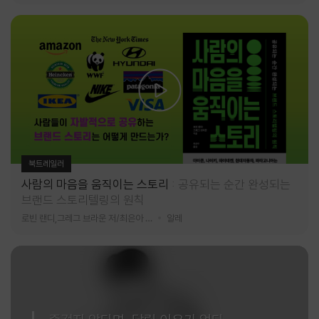
북트레일러
사람의 마음을 움직이는 스토리
공유되는 순간 완성되는
브랜드 스토리텔링의 원칙
로빈 랜디,그레그 브라운 저/최은아 역
알레