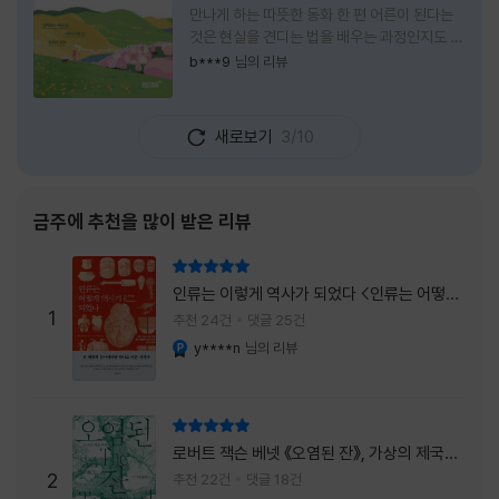
만나게 하는 따뜻한 동화 한 편 어른이 된다는
것은 현실을 견디는 법을 배우는 과정인지도 모
른다. 해야 할 일은 늘어나고, 책임은 무거워지
b***9
님의 리뷰
며, 마음껏 웃거나 울 수 있는 순간은 점점 줄어
든다. 어느새 우리는 어린 시절의 순수함보다
효율과 성과를 먼저 생각하는 사람이 되어간다.
새로보기
3/10
『어쩌면 동화는 어른을 위한 것 2 – 지친 영혼
을 위한 동심 처방』은 바로 그런 어른들에게 잠
시 쉬어가라고 손을 내미는 책이다. 처음 책 제
목을 보았을 때는 동화를 다시 읽는 감성 에세
금주에 추천을 많이 받은 리뷰
이 정도로 생각했다. 하지만 책장을 넘길수록
깨닫게 된다. 동화는 아이들만을 위한 이야기가
리뷰 총점
아니라, 삶에 지친 어른들의 마음을 치유하는
인류는 이렇게 역사가 되었다 <인류는 어떻게
가장 순수한 언어라는 사실을 말이다. 이 책은
1
역사가 되었나>
추천 24건
댓글 25건
익숙한
y****n
님의 리뷰
YES마니아 : 플래티넘
리뷰 총점
로버트 잭슨 베넷 《오염된 잔》, 가상의 제국이
주는 실감과 미스터리 사건의 치밀함이 이루어
2
추천 22건
댓글 18건