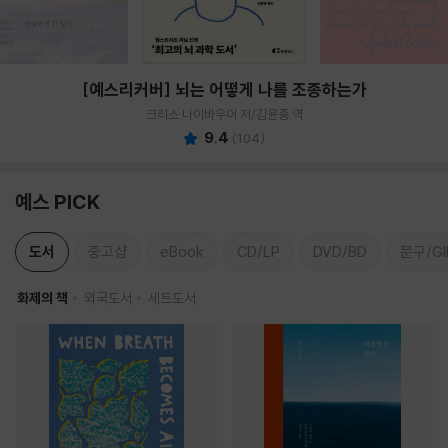
[예스리커버] 뇌는 어떻게 나를 조종하는가
크리스 나이바우어 저/김윤종 역
9.4
(
104
)
예스 PICK
도서
중고샵
eBook
CD/LP
DVD/BD
문구/GI
화제의 책
외국도서
세트도서