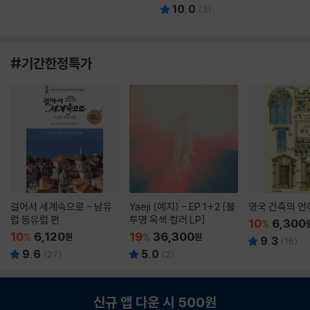
10.0
(
3
)
#기간한정특가
걸어서 세계속으로 - 남유
Yaeji (예지) - EP 1+2 [불
영국 건축의 언
럽 동유럽 편
투명 옥색 컬러 LP]
10
6,300
%
10
6,120
19
36,300
%
원
%
원
9.3
(
16
)
9.6
5.0
(
27
)
(
2
)
신규 앱 다운 시 500원