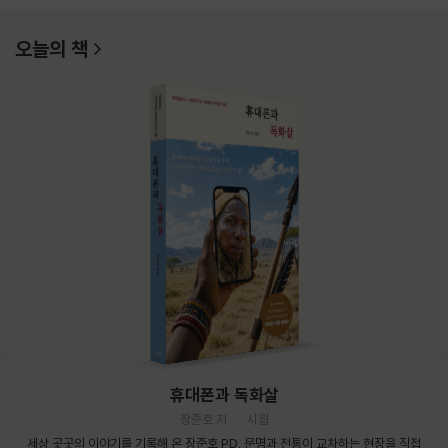
오늘의 책
휴대폰과 독화살
장준호 저
시월
세상 곳곳의 이야기를 기록해 온 장준호 PD. 문명과 전통이 교차하는 현장을 직접