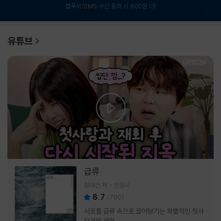
앱푸시/SMS 수신 동의 시 600원 더!
1
/
6
유튜브
급류
정대건 저
민음사
8.7
(
700
)
서로를 급류 속으로 끌어당기는 파멸적인 첫사