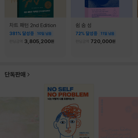
차트 패턴 2nd Edition
쉼 숨 섬
381% 달성중
72% 달성중
10일 남음
11일 남음
3,805,200
720,000
펀딩금액
원
펀딩금액
원
단독판매