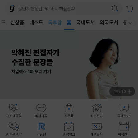
어린이
벤트
신상품
베스트
독후감
홈
국내도서
외국도서
중고샵
웰컴메뉴 모두보기
어린이
15
/
20
크레마클럽
독서기록
사은품
예스펀딩
클래스24
AI일문백답
리딩런
출석체크
혜택모음
매장안내