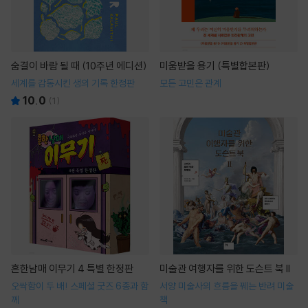
숨결이 바람 될 때 (10주년 에디션)
미움받을 용기 (특별합본판)
세계를 감동시킨 생의 기록 한정판
모든 고민은 관계
10.0
(
1
)
흔한남매 이무기 4 특별 한정판
미술관 여행자를 위한 도슨트 북 II
오싹함이 두 배! 스페셜 굿즈 6종과 함
서양 미술사의 흐름을 꿰는 반려 미술
께
책