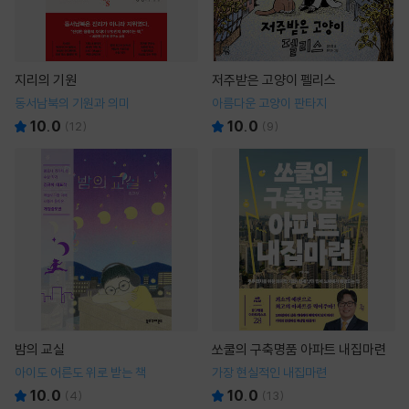
지리의 기원
저주받은 고양이 펠리스
동서남북의 기원과 의미
아름다운 고양이 판타지
10.0
10.0
(
12
)
(
9
)
밤의 교실
쏘쿨의 구축명품 아파트 내집마련
아이도 어른도 위로 받는 책
가장 현실적인 내집마련
10.0
10.0
(
4
)
(
13
)