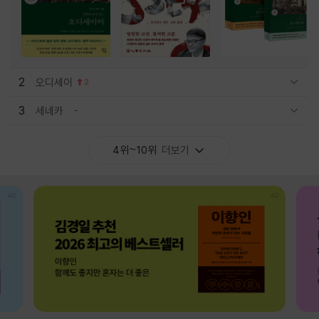
2
오디세이
2
관련상품 보이기/감축
3
세네카
관련상품 보이기/감축
4위~10위
더보기