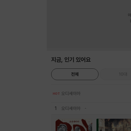
아
지금, 인기 있어요
전체
10대
오디세이아
HOT
1
오디세이아