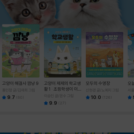
고양이 해결사 깜냥 9
고양이 제제의 학교생
모두의 수영장
오
활 1 : 초등학생이 이
홍민정 글/김재희 그림
신현경 글/노예지 그림
서율
렇게 힘들 줄이야
이승민 글/온수 그림
9.7
10.0
(
60
)
(
126
)
9.9
(
27
)