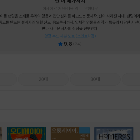
인 더 메가처치
아사이 료 저/송태욱 역
은행나무
이돌 팬덤을 소재로 우리의 믿음과 집단 심리를 파고드는 문제작. 신이 사라진 시대, 팬덤이
종교를 만드는 설계자와 열혈 신도, 음모론자까지. 입체적 인물들과 작가 특유의 대담한 시선
만나 새로운 서사의 정점을 선보인다.
양장 누드 제본 노트 (포인트차감)
9.8
(
24
)
20대
30대