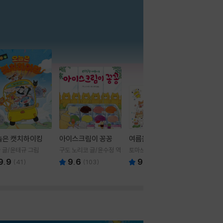
더보기
늘은 캣치하이킹
아이스크림이 꽁꽁
여름을 부탁해
 글/윤태규 그림
구도 노리코 글/윤수정 역
토마쓰리 글그림
9.9
9.6
9.8
(
41
)
(
103
)
(
24
)