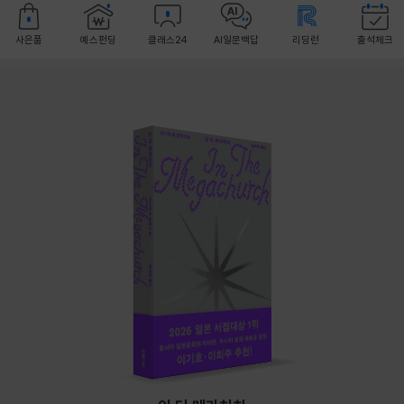
사은품
예스펀딩
클래스24
AI일문백답
리딩런
출석체크