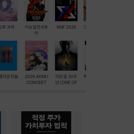
오투 과학
이승철전국투
XMF 2026
크레마 이북 리
방학에는 
어
더기
포터
름의문장들
2026 AKMU
이은결 30주
뚝딱! AI 3대장
이달의 인
CONCERT
년 [ONE OF
과
ONE]