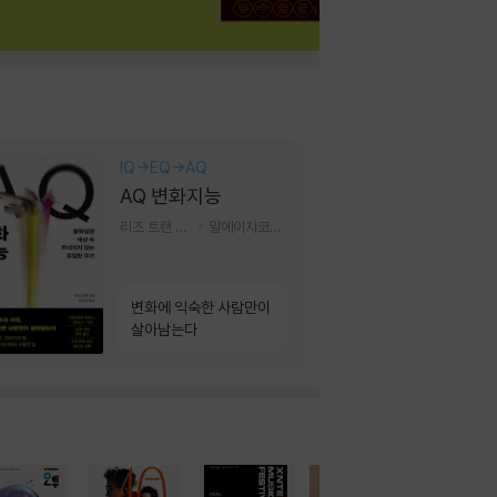
IQ→EQ→AQ
AQ 변화지능
리즈 트랜 저/한미선 역
알에이치코리아(RHK)
변화에 익숙한 사람만이
살아남는다