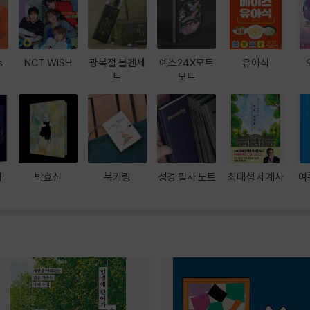
s
NCT WISH
광복절 볼펜세
예스24X모트
유아식
트
모트
대
박효신
북키링
성경 필사 노트
최태성 세계사
여