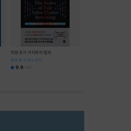
적정 주가 가치투자 법칙
평생 쓸 수 있는 원칙
9.9
(
42
)