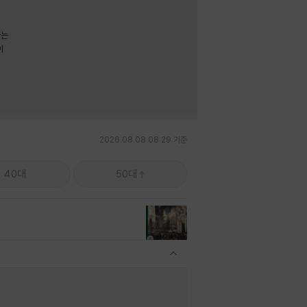
라는
이
2026.08.08 08:29 기준
40대
50대
관련상품 보이기/감축