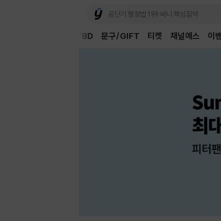
Book
CD/LP
DVD/BD
문구/GIFT
티켓
채널예스
이