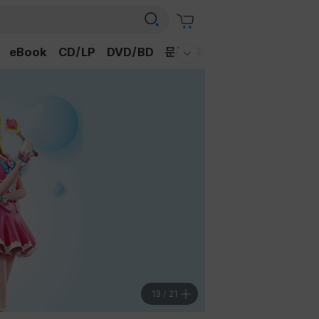
eBook
CD/LP
DVD/BD
문구/GIFT
티켓
채널예스
웰컴메뉴 모두보기
13
/
21