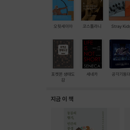
오뒷세이아
코스톨라니
Stray Kid
포켓몬 생태도
세네카
공각기동
감
지금 이 책