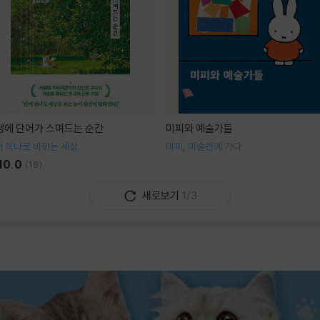
생에 단어가 스며드는 순간
미피와 예술가들
 하나로 바뀌는 세상
미피, 미술관에 가다
10.0
(
16
)
새로보기
1/3