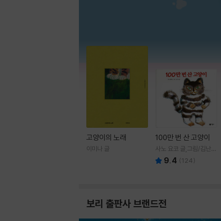
고양이의 노래
100만 번 산 고양이
이미나 글
사노 요코 글,그림/김난주
역
9.4
(
124
)
보리 출판사 브랜드전