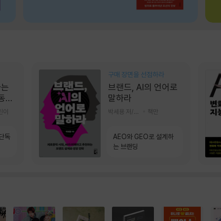
구매 장면을 선점하라
가는
브랜드, AI의 언어로
 동그
말하라
린이
박세용 저/정진호 그림
책만
 단독
AEO와 GEO로 설계하
는 브랜딩