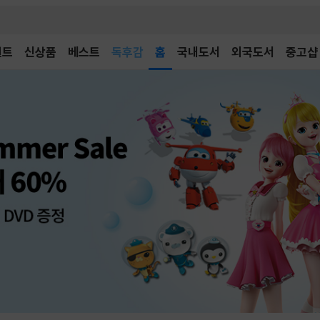
벤트
신상품
베스트
어린이
홈
국내도서
외국도서
중고샵
독후감
어린이