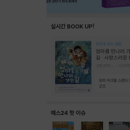
실시간 BOOK UP!
동화로 읽는 웹툰
엄마를 만나러 
길 : 사랑스러운
라미
고먕 원저/김영리 글
다산어
모리 아크릴 스탠드
굿즈
예스24 핫 이슈