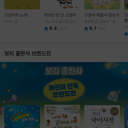
고양이의 노래
100만 번 산 고양이
고양이 해결사 깜냥 9
고
활
이미나 글
사노 요코 글,그림/김난주
홍민정 글/김재희 그림
렇
역
이
9.4
9.7
(
124
)
(
60
)
보리 출판사 브랜드전