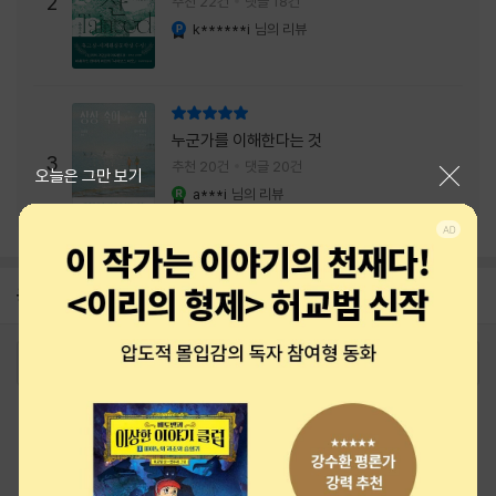
2
추천 22건
댓글 18건
내는 최상의 시너지...
k******i
님의 리뷰
YES마니아 : 플래티넘
리뷰 총점
누군가를 이해한다는 것
3
추천 20건
댓글 20건
닫기
오늘은 그만 보기
a***i
님의 리뷰
YES마니아 : 로얄
공지
26년 NBCI 수상 안내
2026-08-01
로그인
최근 본 상품
주문/배송
고객센터 1544-3800
티켓 1544-6399
중고샵 1566-4295
eBook 1:1문의/채팅상담
예스이십사(주) 사업자 정보