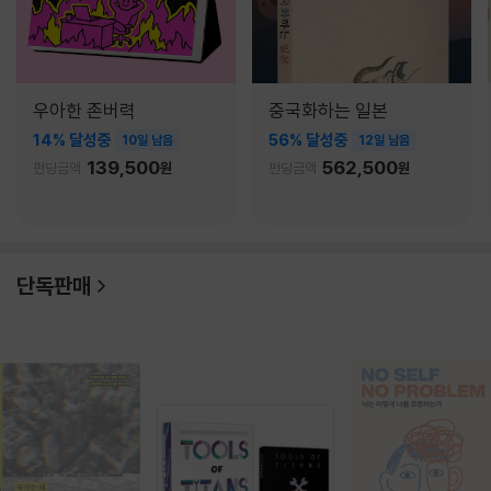
우아한 존버력
중국화하는 일본
14% 달성중
56% 달성중
10일 남음
12일 남음
139,500
562,500
펀딩금액
원
펀딩금액
원
단독판매