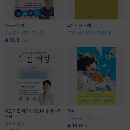
초등 공부력
고양이의 노래
초등 공부 습관의 모든 것
고양이를 사랑하는 당신에게
10.0
(
49
)
자도 자도 피곤한 당신을 위한 수면
골볼
처방
우리는 소리가 빛난다
잠 바로 알기
10.0
(
8
)