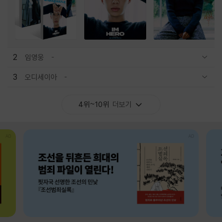
2
임영웅
관련상품 보이기/감축
3
오디세이아
관련상품 보이기/감축
4위~10위
더보기