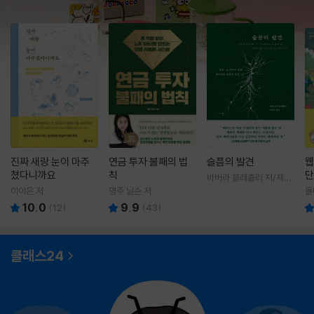
진짜 새랑 눈이 마주
연금 투자 불패의 법
슬픔의 발견
웹
쳤다니까요
칙
단
바버라 블래츨리 저/제효
영 역
이이은 저
영주 닐슨 저
돌
10.0
9.9
(
12
)
(
43
)
클래스24