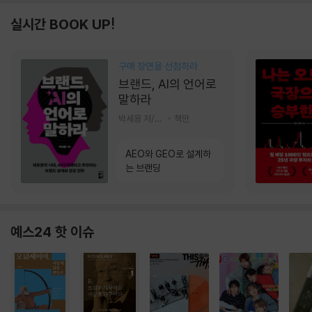
실시간 BOOK UP!
구매 장면을 선점하라
브랜드, AI의 언어로
말하라
박세용 저/정진호 그림
책만
AEO와 GEO로 설계하
는 브랜딩
예스24 핫 이슈