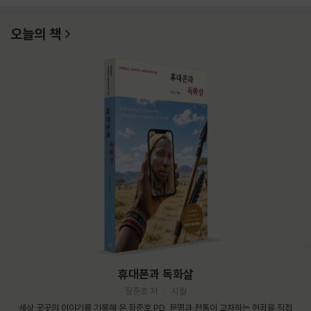
오늘의 책
휴대폰과 독화살
장준호 저
시월
세상 곳곳의 이야기를 기록해 온 장준호 PD. 문명과 전통이 교차하는 현장을 직접