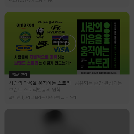
허교범 글/변우재 그림
창비
북트레일러
사람의 마음을 움직이는 스토리
공유되는 순간 완성되는
브랜드 스토리텔링의 원칙
로빈 랜디,그레그 브라운 저/최은아 역
알레