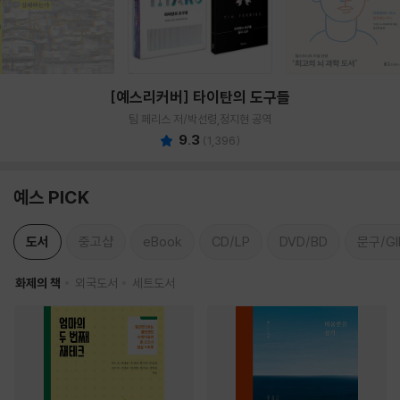
[예스리커버] 타이탄의 도구들
팀 페리스 저/박선령,정지현 공역
9.3
(
1,396
)
예스 PICK
도서
중고샵
eBook
CD/LP
DVD/BD
문구/GI
화제의 책
외국도서
세트도서