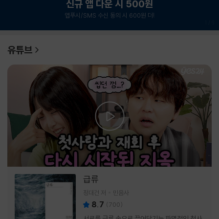
신규 앱 다운 시 500원
앱푸시/SMS 수신 동의 시 600원 더!
1
/
6
유튜브
급류
정대건 저
민음사
8.7
(
700
)
서로를 급류 속으로 끌어당기는 파멸적인 첫사