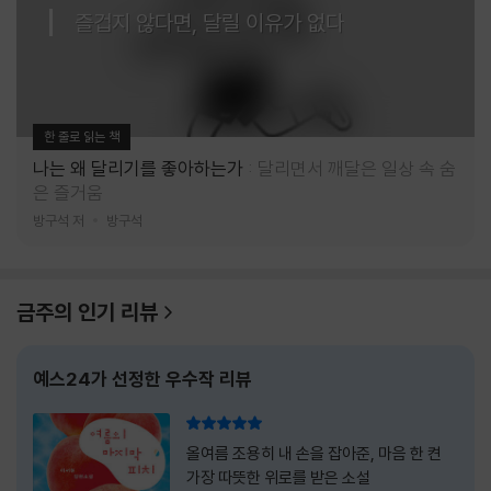
즐겁지 않다면, 달릴 이유가 없다
한 줄로 읽는 책
나는 왜 달리기를 좋아하는가
달리면서 깨달은 일상 속 숨
은 즐거움
방구석 저
방구석
금주의 인기 리뷰
예스24가 선정한 우수작 리뷰
리뷰 총점
올여름 조용히 내 손을 잡아준, 마음 한 켠
가장 따뜻한 위로를 받은 소설