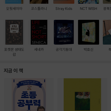
오뒷세이아
코스톨라니
Stray Kids
NCT WISH
광복
포켓몬 생태도
세네카
공각기동대
박효신
감
지금 이 책