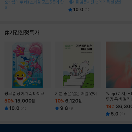
오싹함이 두 배! 스페셜 굿즈 6종과 함
세계를 감동시킨 생의 기록 한정판
께
10.0
(
1
)
#기간한정특가
핑크퐁 상어가족 마이크
기분 좋은 일은 매일 있어
Yaeji (예지) -
투명 옥색 컬러 
50
15,000
10
6,120
%
원
%
원
19
36,30
%
10.0
9.8
(
4
)
(
9
)
5.0
(
2
)