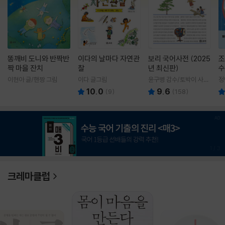
똥깨비 도니와 반짝반
이다의 날마다 자연관
보리 국어사전 (2025
조
짝 마을 잔치
찰
년 최신판)
수
이현아 글/핸짱 그림
이다 글그림
윤구병 감수/토박이 사전
정
편찬실 편
10.0
9.6
(
9
)
(
158
)
1
/
3
크레마클럽