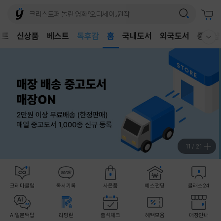
어린이
독후감
벤트
신상품
베스트
홈
국내도서
외국도서
중고샵
어린이
웰컴메뉴 모두보기
12
/
21
크레마클럽
독서기록
사은품
예스펀딩
클래스24
AI일문백답
리딩런
출석체크
혜택모음
매장안내