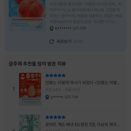
#도서협찬 📗이서현 『여름의 마지막 피치』 '피
치(Pitch)'는 클라이밍에서 하나의 구간을 의
미하는 용어이자, 여름을 대표하는 과일인 복숭
아(Peach)의 발음과 같다. 이서현 작가는 이
중의적인 제목 안에 소설이 전하고 싶은 메시지
k******1
님의 리뷰
YES마니아 : 로얄
를 아름답게 담아내고 있는 것 같다. 복숭아처
럼 가장 달콤하고 찬란한 계절인 여름. 하지만
새로보기
6/10
그 여름도 끝이 있다. 그리고 클라이밍의 피치
처럼 인생 역시 정상까지 단숨에 오를 수 없고,
한 구간씩 묵묵히 올라야 한다. 『여름의 마지막
피치』는 끝나가는 여름의 아쉬움과 새로운 계
금주에 추천을 많이 받은 리뷰
절을 향해 나아가는 마지막 한 걸음을 동시에
의미하는 제목이었다. 소설은 각자의 '여름'을
리뷰 총점
잃어버린 다섯 인물들의 이야기를 담고 있다.
인류는 이렇게 역사가 되었다 <인류는 어떻게
👧연인에게 이별을 통보받고 외모를 향한 악성
1
역사가 되었나>
추천 24건
댓글 25건
댓글로 인해 카메라 앞에 설 수 없게 된 요리 유
y****n
님의 리뷰
YES마니아 : 플래티넘
튜버
리뷰 총점
로버트 잭슨 베넷 《오염된 잔》, 가상의 제국이
주는 실감과 미스터리 사건의 치밀함이 이루어