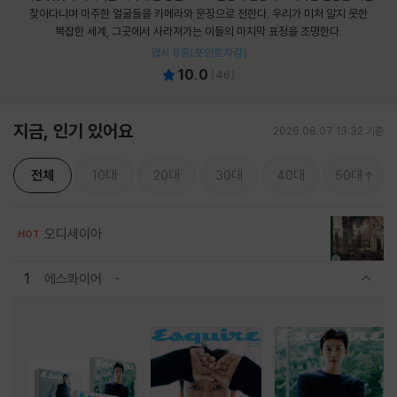
찾아다니며 마주한 얼굴들을 카메라와 문장으로 전한다. 우리가 미처 알지 못한
복잡한 세계, 그곳에서 사라져가는 이들의 마지막 표정을 조명한다.
엽서 8종(포인트차감)
10.0
(
46
)
지금, 인기 있어요
2026.08.07 13:32 기준
전체
10대
20대
30대
40대
50대
오디세이아
HOT
1
에스콰이어
관련상품 보이기/감축