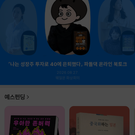
『나는 성장주 투자로 40에 은퇴했다』 파돌댁 온라인 북토크
2026.08.27.
웨일온 화상회의
예스펀딩