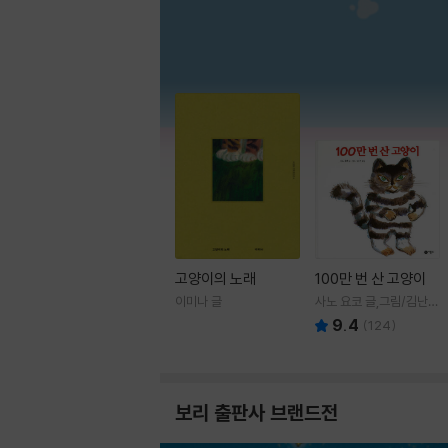
고양이의 노래
100만 번 산 고양이
이미나 글
사노 요코 글,그림/김난주
역
9.4
(
124
)
보리 출판사 브랜드전