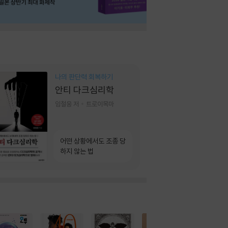
나의 판단력 회복하기
안티 다크심리학
임철웅 저
트로이목마
어떤 상황에서도 조종 당
하지 않는 법