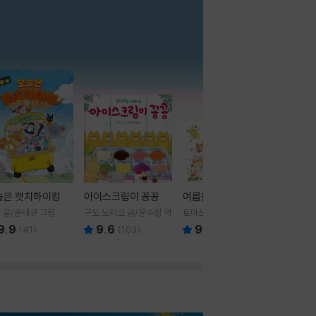
더보기
늘은 캣치하이킹
아이스크림이 꽁꽁
여름을 부탁해
 글/윤태규 그림
구도 노리코 글/윤수정 역
토마쓰리 글그림
9.9
9.6
9.8
(
41
)
(
103
)
(
24
)