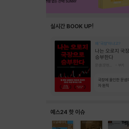
실시간 BOOK UP!
왜 ‘국장‘이냐고?
나는 오로지 국
승부한다
문샘(문현철) 저
부키
국장에 올인한 문샘
자 원칙
예스24 핫 이슈