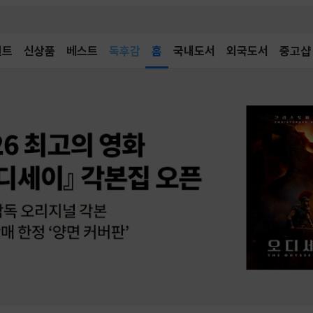
어린이
독후감
벤트
신상품
베스트
홈
국내도서
외국도서
중고샵
어린이