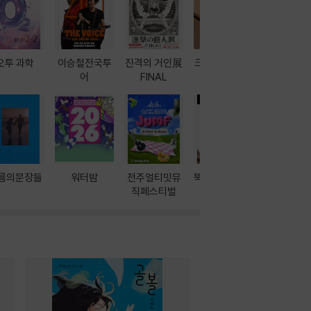
오투 과학
이승철전국투
진격의 거인展
크레마 이북 리
방학에는 
어
FINAL
더기
포터
름의문장들
워터밤
전주얼티밋뮤
뚝딱! AI 3대장
이달의 인
직페스티벌
과