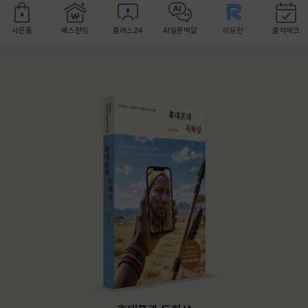
사은품
예스펀딩
클래스24
AI일문백답
리딩런
출석체크