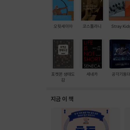
오뒷세이아
코스톨라니
Stray Kid
포켓몬 생태도
세네카
공각기동
감
지금 이 책