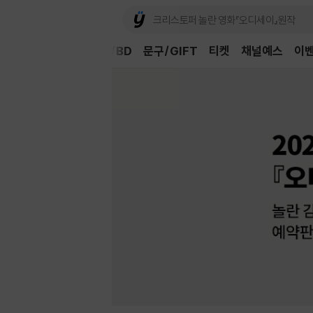
Book
CD/LP
DVD/BD
문구/GIFT
티켓
채널예스
이