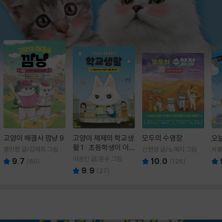
고양이 해결사 깜냥 9
고양이 제제의 학교생
모두의 수영장
오
활 1 : 초등학생이 이
홍민정 글/김재희 그림
신현경 글/노예지 그림
서율
렇게 힘들 줄이야
이승민 글/온수 그림
9.7
10.0
(
60
)
(
126
)
9.9
(
27
)