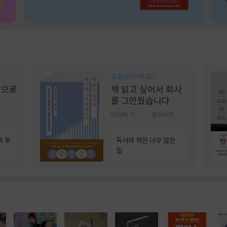
유튜브가 아니다
장으로
책 읽고 싶어서 회사
를 그만뒀습니다
미야케 가호 저/서영찬 역
동아시아
의 투
독서의 적은 너무 많은
일