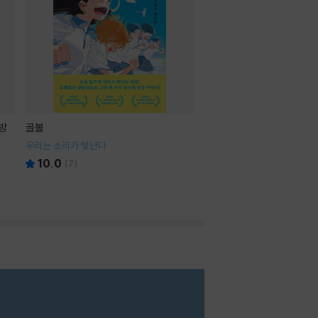
방
골볼
우리는 소리가 빛난다
10.0
(
7
)