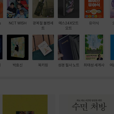
s
NCT WISH
광복절 볼펜세
예스24X모트
유아식
트
모트
대
박효신
북키링
성경 필사 노트
최태성 세계사
여