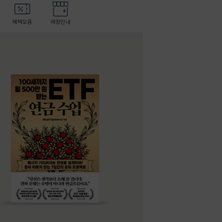
혜택모음
매장안내