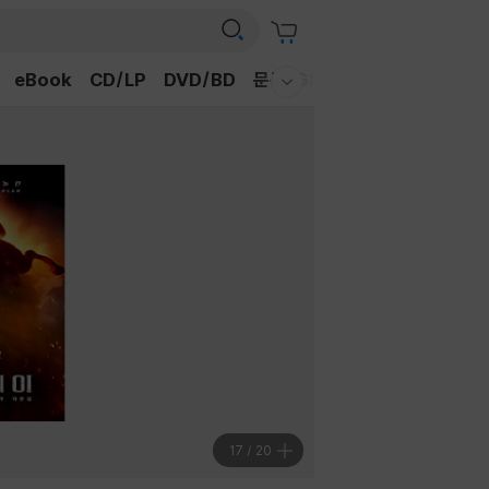
eBook
CD/LP
DVD/BD
문구/GIFT
티켓
채널예스
웰컴메뉴 모두보기
18
/
20