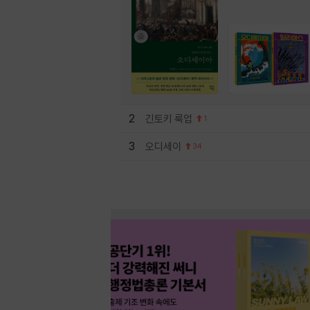
2
긴토키 룩업
1
3
오디세이
34