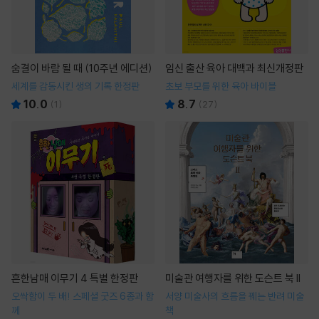
숨결이 바람 될 때 (10주년 에디션)
임신 출산 육아 대백과 최신개정판
세계를 감동시킨 생의 기록 한정판
초보 부모를 위한 육아 바이블
10.0
8.7
(
1
)
(
27
)
흔한남매 이무기 4 특별 한정판
미술관 여행자를 위한 도슨트 북 II
오싹함이 두 배! 스페셜 굿즈 6종과 함
서양 미술사의 흐름을 꿰는 반려 미술
께
책