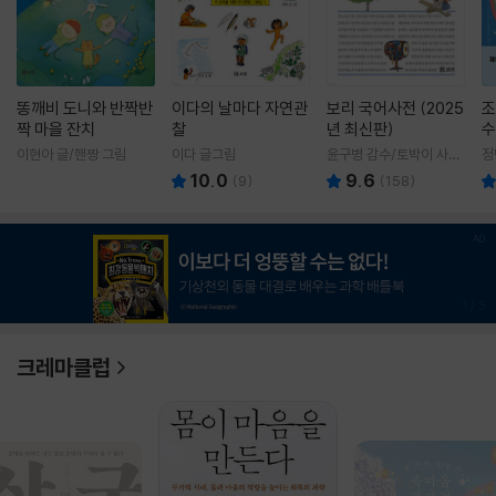
똥깨비 도니와 반짝반
이다의 날마다 자연관
보리 국어사전 (2025
조
짝 마을 잔치
찰
년 최신판)
수
이현아 글/핸짱 그림
이다 글그림
윤구병 감수/토박이 사전
정
편찬실 편
10.0
9.6
(
9
)
(
158
)
1
/
3
크레마클럽