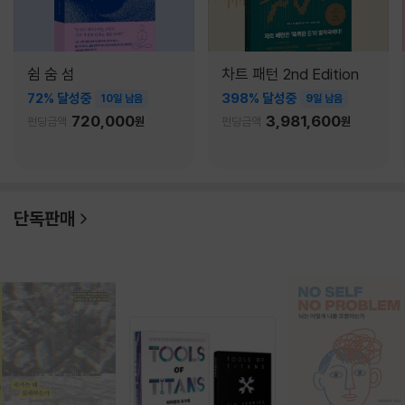
쉼 숨 섬
차트 패턴 2nd Edition
72% 달성중
398% 달성중
10일 남음
9일 남음
720,000
3,981,600
펀딩금액
원
펀딩금액
원
단독판매