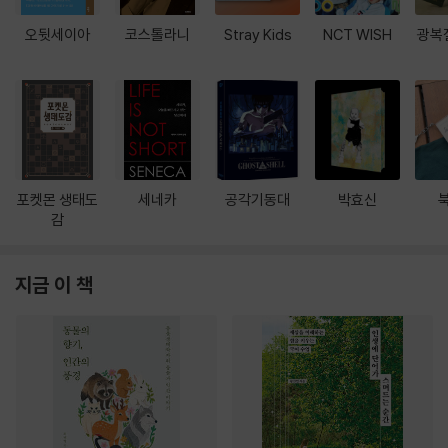
오뒷세이아
코스톨라니
Stray Kids
NCT WISH
광복
포켓몬 생태도
세네카
공각기동대
박효신
감
지금 이 책