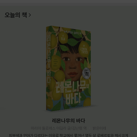
오늘의 책
레몬나무의 바다
마리아 돌로레스 아길라 글/김난령 역
밝은미래
피부색과 언어가 다르다는 이유로 학교에서 쫓겨난 열두 살 로베르토와 멕시코계