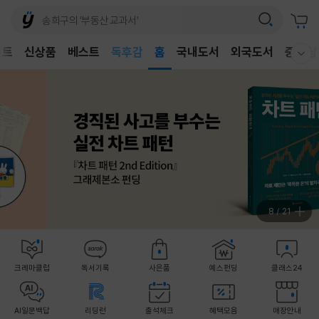
어린이
독후감
벤트
신상품
베스트
홈
국내도서
외국도서
중고샵
웰컴메뉴 모두보기
어린이
9
/
21
크레마클럽
독서기록
사은품
예스펀딩
클래스24
AI일문백답
리딩런
출석체크
혜택모음
매장안내