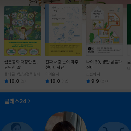
웹툰동화 다정한 말,
진짜 새랑 눈이 마주
나이 60, 생판 남들과
슬
단단한 말
쳤다니까요
산다
바
영
돌배 글그림/고정욱 원저
이이은 저
조선희 저
10.0
10.0
9.9
(
2
)
(
12
)
(
27
)
클래스24