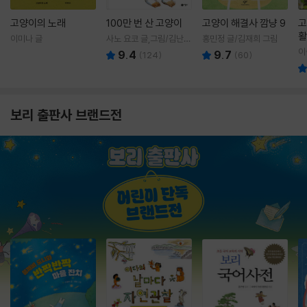
고양이의 노래
100만 번 산 고양이
고양이 해결사 깜냥 9
고
활
이미나 글
사노 요코 글,그림/김난주
홍민정 글/김재희 그림
렇
역
이
9.4
9.7
(
124
)
(
60
)
보리 출판사 브랜드전