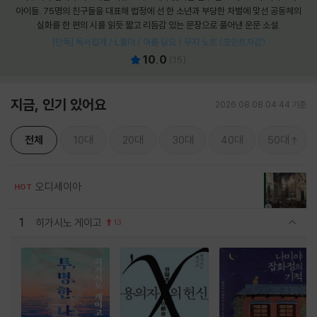
아이들. 75명의 친구들을 대표해 법정에 선 한 소년과 부당한 차별에 맞선 공동체의
실화를 한 편의 시를 읽듯 짧고 리듬감 있는 문장으로 풀어낸 운문 소설.
[단독] 독서집게 / L홀더 / 여름 담요 / 무지 노트 (포인트차감)
10.0
(
15
)
지금, 인기 있어요
2026.08.08 04:44 기준
전체
10대
20대
30대
40대
50대
오디세이아
HOT
1
히가시노 게이고
13
관련상품 보이기/감축