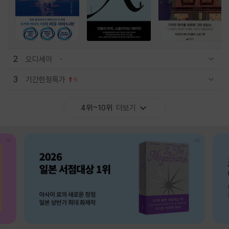
2
오디세이
관련상품 보이기/감축
3
기간한정특가
6
관련상품 보이기/감축
4위~10위
더보기