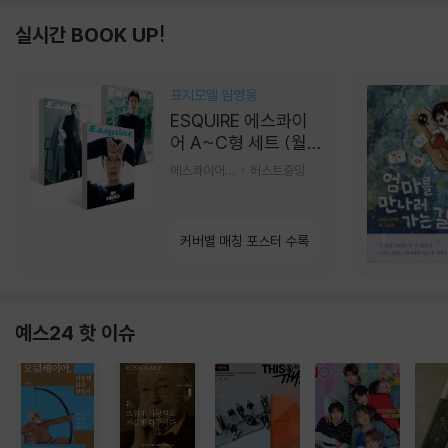
실시간 BOOK UP!
표지모델 임영웅
ESQUIRE 에스콰이
어 A~C형 세트 (월
간) : 9월 [2026]
에스콰이어편집부 편
허스트중앙
커버별 매칭 포스터 수록
예스24 핫 이슈