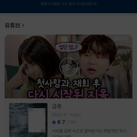
앱푸시/SMS 수신 동의 시 600원 더!
1
/
6
유튜브
급류
정대건 저
민음사
8.7
(
700
)
서로를 급류 속으로 끌어당기는 파멸적인 첫사