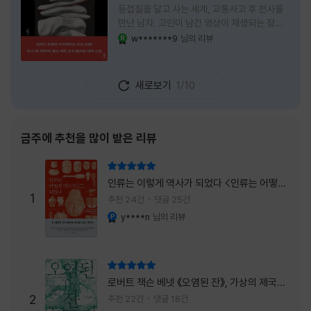
등껍질을 달고 사는 세계, 교통사고 후 천사를
만난 남자, 고인이 남긴 영상이 재생되는 장례
식장에서 똥을 싼 개. 이 책에는 몇 줄만 읽어도
w*******9
님의 리뷰
YES마니아 : 로얄
그다음 장면이 궁금해지는 이야기들이 가득하
다. 한 편만 읽고 덮으려 했는데, 다음 이야기로
넘어가 있었다. 소설을 읽으면서 잘 만든 단편
새로보기
1/10
애니메이션 여러 편을 차례로 보는 기분이 들었
다. (이건 저자가 픽사 애니메이터라는 소개 글
을 봐서 더 그렇게 생각했을 수도 있다.) 장면은
선명하게 그려졌고, 한 편이 끝날 때마다 질문
금주에 추천을 많이 받은 리뷰
이 뒤따라왔다. 감출 수 없는 세계는 더 다정할
까 「등껍질」의 세계에서 사람들은 저마다 다른
리뷰 총점
등껍질을 달고 살아간다. 몸의 일부이면서 한
인류는 이렇게 역사가 되었다 <인류는 어떻게
사람을 표현하는 수단
1
역사가 되었나>
추천 24건
댓글 25건
y****n
님의 리뷰
YES마니아 : 플래티넘
리뷰 총점
로버트 잭슨 베넷 《오염된 잔》, 가상의 제국이
주는 실감과 미스터리 사건의 치밀함이 이루어
2
추천 22건
댓글 18건