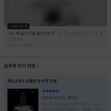
즐겁지 않다면, 달릴 이유가 없다
한 줄로 읽는 책
나는 왜 달리기를 좋아하는가
달리면서 깨달은 일상 속 숨
은 즐거움
방구석 저
방구석
금주의 인기 리뷰
예스24가 선정한 우수작 리뷰
리뷰 총점
[천사의 위스키]_에릭 오
예스24 리뷰어 클럽 서평단 자격으로 도서를
제공받고 작성한 리뷰입니다 사람들이 저마다