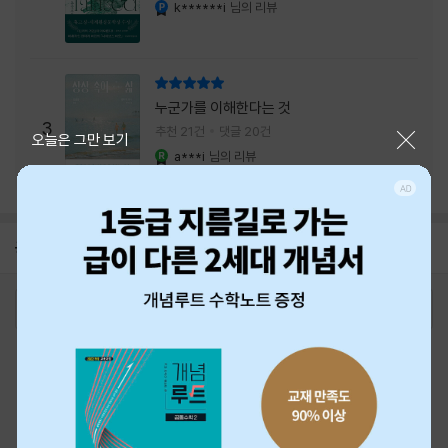
내는 최상의 시너지...
k******i
님의 리뷰
YES마니아 : 플래티넘
리뷰 총점
누군가를 이해한다는 것
3
추천 21건
댓글 20건
닫기
오늘은 그만 보기
a***i
님의 리뷰
YES마니아 : 로얄
공지
26년 NBCI 수상 안내
2026-08-01
로그인
최근 본 상품
주문/배송
고객센터 1544-3800
티켓 1544-6399
중고샵 1566-4295
eBook 1:1문의/채팅상담
예스이십사(주) 사업자 정보
이용약관
개인정보처리방침
청소년보호정책