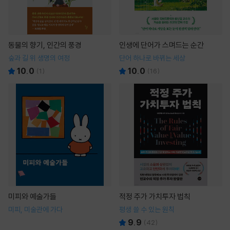
동물의 향기, 인간의 풍경
인생에 단어가 스며드는 순간
숲과 길 위 생명의 여정
단어 하나로 바뀌는 세상
10.0
10.0
(
1
)
(
16
)
미피와 예술가들
적정 주가 가치투자 법칙
미피, 미술관에 가다
평생 쓸 수 있는 원칙
9.9
(
42
)