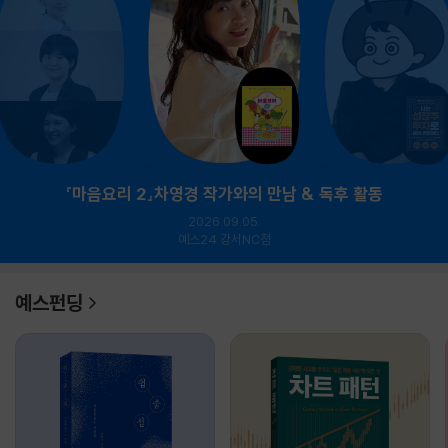
『마음요리 2』차영경 작가와의 만남 & 독후 활동
2026.09.05.
예스24 강서NC점
예스펀딩