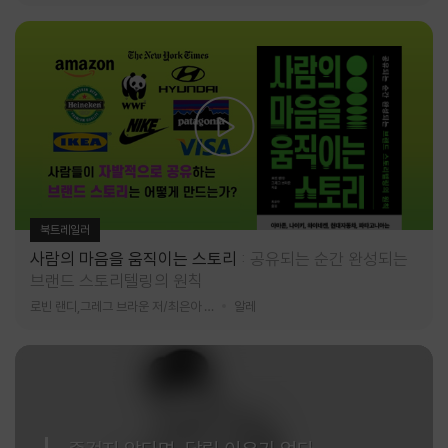
북트레일러
사람의 마음을 움직이는 스토리
공유되는 순간 완성되는
브랜드 스토리텔링의 원칙
로빈 랜디,그레그 브라운 저/최은아 역
알레