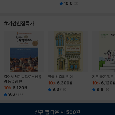
10.0
(
3
)
#기간한정특가
걸어서 세계속으로 - 남유
영국 건축의 언어
기분 좋은 일은
럽 동유럽 편
10
6,300
10
6,120
%
원
%
10
6,120
%
원
9.3
9.8
(
16
)
(
9
)
9.6
(
27
)
신규 앱 다운 시 500원