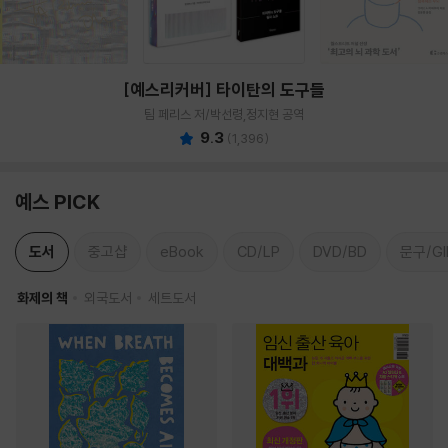
[예스리커버] 타이탄의 도구들
팀 페리스 저/박선령,정지현 공역
9.3
(
1,396
)
예스 PICK
도서
중고샵
eBook
CD/LP
DVD/BD
문구/GI
화제의 책
외국도서
세트도서