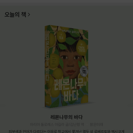
오늘의 책
레몬나무의 바다
마리아 돌로레스 아길라 글/김난령 역
밝은미래
피부색과 언어가 다르다는 이유로 학교에서 쫓겨난 열두 살 로베르토와 멕시코계