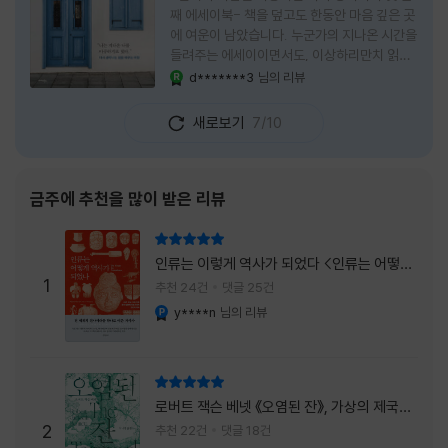
째 에세이북- 책을 덮고도 한동안 마음 깊은 곳
에 여운이 남았습니다. 누군가의 지나온 시간을
들려주는 에세이이면서도, 이상하리만치 읽는
사람 자신의 삶을 다시 돌아보게 만드는 책이었
d*******3
님의 리뷰
YES마니아 : 로얄
습니다. 그래서 이 책은 단순히 한 사람의 기록
으로 머물지 않고, 각자의 상처와 후회, 다 지나
새로보기
7/10
온 줄 알았던 마음의 결을 가만히 비추는 거울
처럼 다가왔습니다. 무엇보다 좋았던 점은 이
책이 큰 목소리로 삶의 답을 가르치려 하지 않
는다는 것, 대신 지나온 시간 속에서 비로소 알
금주에 추천을 많이 받은 리뷰
아차리게 되는 감정들, 놓아야 지켜지는 것들이
있고 무너지지 않는 것보다 다시 일어서는 일이
리뷰 총점
더 중요하다는 사실을 담담하게 보여줍니다. 그
인류는 이렇게 역사가 되었다 <인류는 어떻게
래서 읽는 내내 위로가 과장되지 않았고, 오히
1
역사가 되었나>
추천 24건
댓글 25건
려 그 절제된 진심 덕분에 더 오래 마음에 남았
y****n
님의 리뷰
YES마니아 : 플래티넘
습니다. 책 곳곳에
리뷰 총점
로버트 잭슨 베넷 《오염된 잔》, 가상의 제국이
주는 실감과 미스터리 사건의 치밀함이 이루어
2
추천 22건
댓글 18건