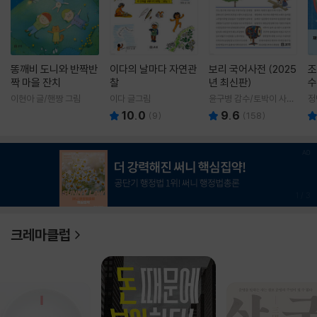
똥깨비 도니와 반짝반
이다의 날마다 자연관
보리 국어사전 (2025
조
짝 마을 잔치
찰
년 최신판)
수
이현아 글/핸짱 그림
이다 글그림
윤구병 감수/토박이 사전
정
편찬실 편
10.0
9.6
(
9
)
(
158
)
1
/
3
크레마클럽