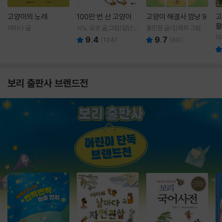
고양이의 노래
100만 번 산 고양이
고양이 해결사 깜냥 9
고
활
이미나 글
사노 요코 글,그림/김난주
홍민정 글/김재희 그림
렇
역
이
9.4
9.7
(
124
)
(
60
)
보리 출판사 브랜드전