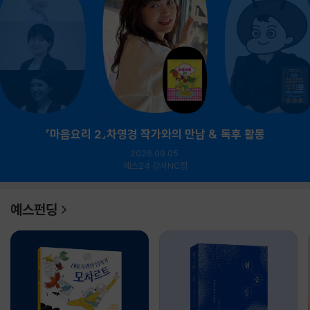
『마음요리 2』차영경 작가와의 만남 & 독후 활동
2026.09.05.
예스24 강서NC점
예스펀딩