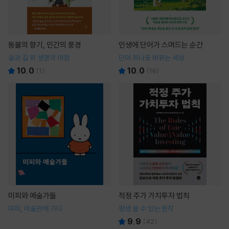
동물의 향기, 인간의 풍경
인생에 단어가 스며드는 순간
숲과 길 위 생명의 여정
단어 하나로 바뀌는 세상
10.0
10.0
(
1
)
(
16
)
미피와 예술가들
적정 주가 가치투자 법칙
미피, 미술관에 가다
평생 쓸 수 있는 원칙
9.9
(
42
)