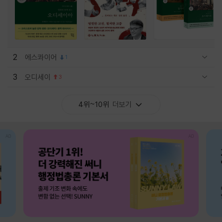
2
에스콰이어
1
관련상품 보이기/감축
3
오디세이
3
관련상품 보이기/감축
4위~10위
더보기