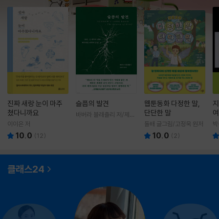
진짜 새랑 눈이 마주
슬픔의 발견
웹툰동화 다정한 말,
지
쳤다니까요
단단한 말
여
바버라 블래츨리 저/제효
영 역
이이은 저
돌배 글그림/고정욱 원저
박
10.0
10.0
(
12
)
(
2
)
클래스24