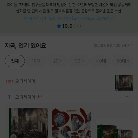
아이들. 75명의 친구들을 대표해 법정에 선 한 소년과 부당한 차별에 맞선 공동체의
실화를 한 편의 시를 읽듯 짧고 리듬감 있는 문장으로 풀어낸 운문 소설.
[단독] 독서집게 / L홀더 / 여름 담요 / 무지 노트 (포인트차감)
10.0
(
15
)
지금, 인기 있어요
2026.08.07 20:34 기준
전체
10대
20대
30대
40대
50대
오디세이아
HOT
1
오디세이아
3
관련상품 보이기/감축