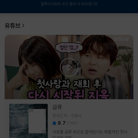
앱푸시/SMS 수신 동의 시 600원 더!
1
/
6
유튜브
급류
정대건 저
민음사
8.7
(
700
)
서로를 급류 속으로 끌어당기는 파멸적인 첫사