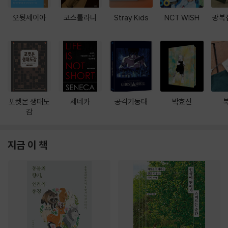
오뒷세이아
코스톨라니
Stray Kids
NCT WISH
광복
포켓몬 생태도
세네카
공각기동대
박효신
감
지금 이 책