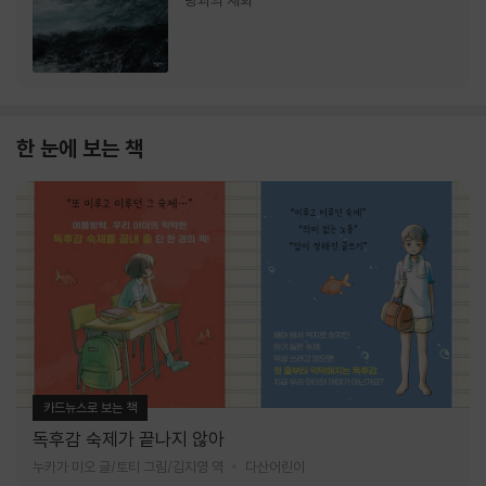
랑과의 재회
한 눈에 보는 책
카드뉴스로 보는 책
독후감 숙제가 끝나지 않아
누카가 미오 글/토티 그림/김지영 역
다산어린이