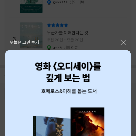
내는 최상의 시너지...
k******i
님의 리뷰
YES마니아 : 플래티넘
리뷰 총점
누군가를 이해한다는 것
3
추천 20건
댓글 20건
닫기
오늘은 그만 보기
a***i
님의 리뷰
YES마니아 : 로얄
공지
8월 신용카드 무이자할부 안내
2026-08-01
로그인
최근 본 상품
주문/배송
고객센터 1544-3800
티켓 1544-6399
중고샵 1566-4295
eBook 1:1문의/채팅상담
예스이십사(주) 사업자 정보
이용약관
개인정보처리방침
청소년보호정책