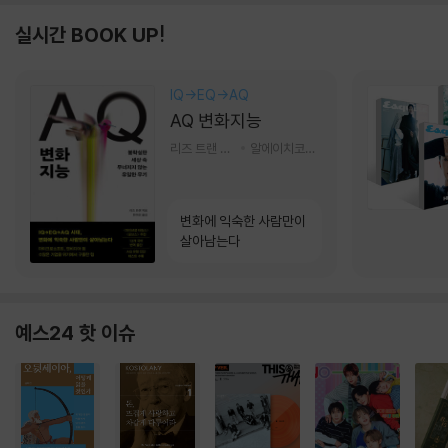
실시간 BOOK UP!
IQ→EQ→AQ
AQ 변화지능
리즈 트랜 저/한미선 역
알에이치코리아(RHK)
변화에 익숙한 사람만이
살아남는다
예스24 핫 이슈