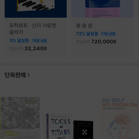
모차르트 : 신이 사랑한
쉼 숨 섬
음악가
72% 달성중
11일 남음
3% 달성중
19일 남음
720,000
펀딩금액
원
32,240
펀딩금액
원
단독판매