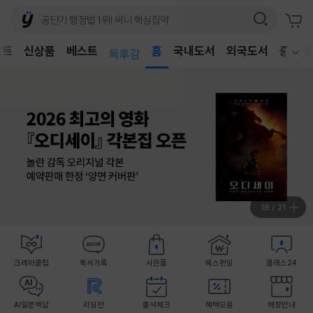
어린이
벤트
신상품
베스트
독후감
홈
국내도서
외국도서
중고샵
웰컴메뉴 모두보기
어린이
19
/
21
크레마클럽
독서기록
사은품
예스펀딩
클래스24
AI일문백답
리딩런
출석체크
혜택모음
매장안내