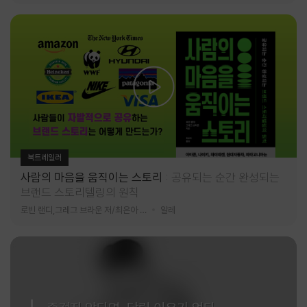
북트레일러
사람의 마음을 움직이는 스토리
공유되는 순간 완성되는
브랜드 스토리텔링의 원칙
로빈 랜디,그레그 브라운 저/최은아 역
알레