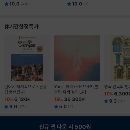
10.0
10.0
(
44
)
(
3
)
#기간한정특가
걸어서 세계속으로 - 남유
Yaeji (예지) - EP 1+2 [불
영국 건축의 언
럽 동유럽 편
투명 옥색 컬러 LP]
10
6,300
%
10
6,120
19
36,300
%
원
%
원
9.3
(
16
)
9.6
5.0
(
27
)
(
2
)
신규 앱 다운 시 500원