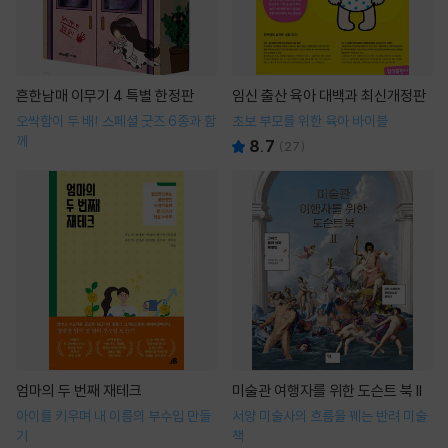
흔한남매 이무기 4 특별 한정판
임신 출산 육아 대백과 최신개정판
오싹함이 두 배! 스페셜 굿즈 6종과 함
초보 부모를 위한 육아 바이블
께
8.7
(
27
)
엄마의 두 번째 재테크
미술관 여행자를 위한 도슨트 북 II
아이를 키우며 내 이름의 부수입 만들
서양 미술사의 흐름을 꿰는 반려 미술
기
책