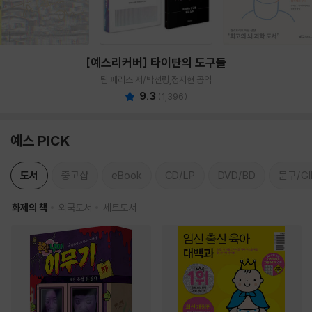
[예스리커버] 타이탄의 도구들
팀 페리스 저/박선령,정지현 공역
9.3
(
1,396
)
예스 PICK
도서
중고샵
eBook
CD/LP
DVD/BD
문구/GI
화제의 책
외국도서
세트도서