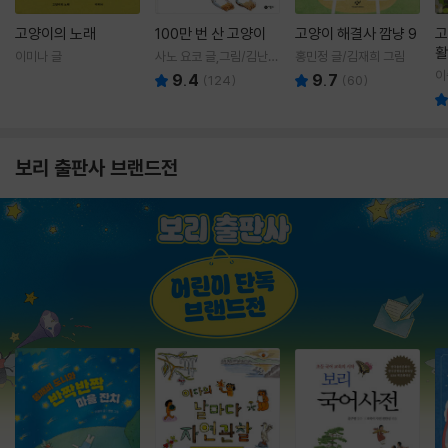
고양이의 노래
100만 번 산 고양이
고양이 해결사 깜냥 9
고
활
이미나 글
사노 요코 글,그림/김난주
홍민정 글/김재희 그림
렇
역
이
9.4
9.7
(
124
)
(
60
)
보리 출판사 브랜드전