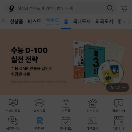
벤트
신상품
베스트
어린이
홈
국내도서
외국도서
중고샵
웰컴메뉴 모두보기
독후감
어린이
8
/
21
크레마클럽
독서기록
사은품
예스펀딩
클래스24
AI일문백답
리딩런
출석체크
혜택모음
매장안내