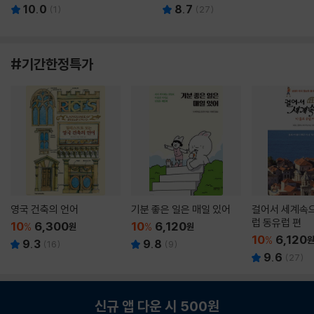
10.0
8.7
(
1
)
(
27
)
#기간한정특가
영국 건축의 언어
기분 좋은 일은 매일 있어
걸어서 세계속으
럽 동유럽 편
10
6,300
10
6,120
%
원
%
원
10
6,120
%
9.3
9.8
(
16
)
(
9
)
9.6
(
27
)
신규 앱 다운 시 500원