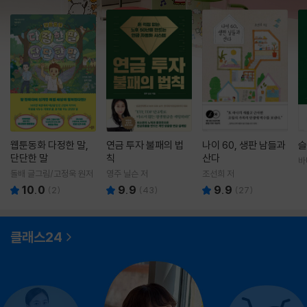
웹툰동화 다정한 말,
연금 투자 불패의 법
나이 60, 생판 남들과
슬
단단한 말
칙
산다
바
영
돌배 글그림/고정욱 원저
영주 닐슨 저
조선희 저
10.0
9.9
9.9
(
2
)
(
43
)
(
27
)
클래스24