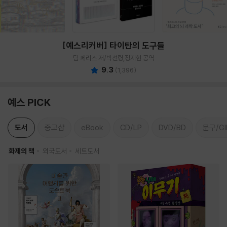
[예스리커버] 타이탄의 도구들
팀 페리스 저/박선령,정지현 공역
9.3
(
1,396
)
예스 PICK
도서
중고샵
eBook
CD/LP
DVD/BD
문구/GI
화제의 책
외국도서
세트도서