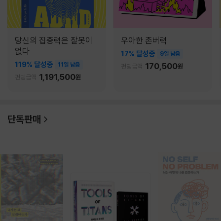
당신의 집중력은 잘못이
우아한 존버력
없다
17% 달성중
9일 남음
119% 달성중
11일 남음
170,500
펀딩금액
원
1,191,500
펀딩금액
원
단독판매