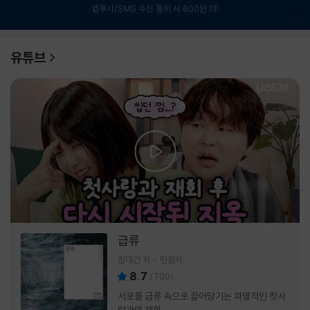
앱푸시/SMS 수신 동의 시 600원 더!
1
/
6
유튜브
급류
정대건 저
민음사
8.7
(
700
)
서로를 급류 속으로 끌어당기는 파멸적인 첫사