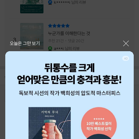
내는 최상의 시너지...
k******i
님의 리뷰
YES마니아 : 플래티넘
리뷰 총점
누군가를 이해한다는 것
3
추천 21건
댓글 20건
닫기
오늘은 그만 보기
a***i
님의 리뷰
YES마니아 : 로얄
공지
26년 NBCI 수상 안내
2026-08-01
로그인
최근 본 상품
주문/배송
고객센터 1544-3800
티켓 1544-6399
중고샵 1566-4295
eBook 1:1문의/채팅상담
예스이십사(주) 사업자 정보
이용약관
개인정보처리방침
청소년보호정책