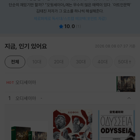
단순히 재밌기만 할까? 『오뒷세이아』에는 무수히 많은 매력이 있다. '아트인문학'
김태진 저자가 그 요소를 하나씩 해설해준다.
제로퍼제로 독서대/스트랩 에코백(포인트 차감)
10.0
(
1
)
지금, 인기 있어요
2026.08.08 07:37 기준
전체
10대
20대
30대
40대
50대
오디세이아
HOT
1
오디세이아
관련상품 보이기/감축