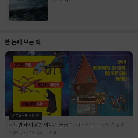
랑과의 재회
한 눈에 보는 책
카드뉴스로 보는 책
베토벤과 이상한 이야기 클럽 1
피아노와 괴조와 흡혈귀
허교범 글/변우재 그림
창비