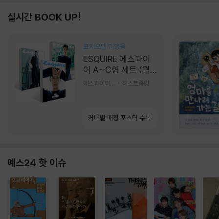
실시간 BOOK UP!
표지모델 임영웅
ESQUIRE 에스콰이
어 A~C형 세트 (월
간) : 9월 [2026]
에스콰이어편집부 편
허스트중앙
커버별 매칭 포스터 수록
예스24 핫 이슈