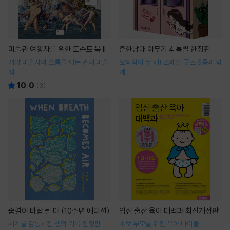
미술관 여행자를 위한 도슨트 북 II
흔한남매 이무기 4 특별 한정판
서양 미술사의 흐름을 꿰는 반려 미술
오싹함이 두 배! 스페셜 굿즈 6종과 함
책
께
10.0
(
3
)
숨결이 바람 될 때 (10주년 에디션)
임신 출산 육아 대백과 최신개정판
세계를 감동시킨 생의 기록 한정판
초보 부모를 위한 육아 바이블