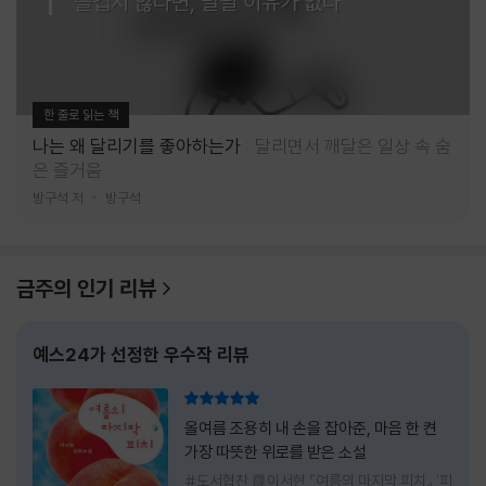
즐겁지 않다면, 달릴 이유가 없다
한 줄로 읽는 책
나는 왜 달리기를 좋아하는가
달리면서 깨달은 일상 속 숨
은 즐거움
방구석 저
방구석
금주의 인기 리뷰
예스24가 선정한 우수작 리뷰
리뷰 총점
올여름 조용히 내 손을 잡아준, 마음 한 켠
가장 따뜻한 위로를 받은 소설
#도서협찬 📗이서현 『여름의 마지막 피치』 '피