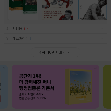
2
임영웅
34
관련상품 보이기/감축
3
에스콰이어
1
관련상품 보이기/감축
4위~10위
더보기