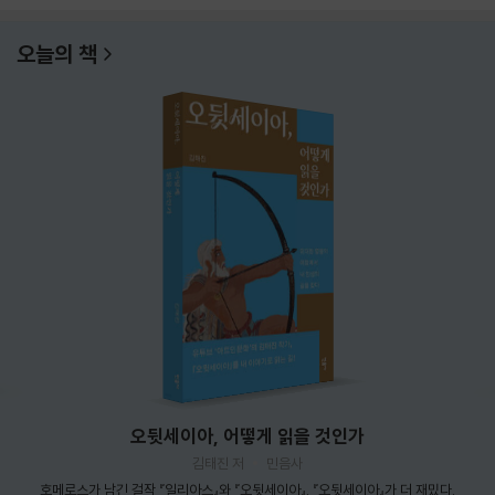
오늘의 책
오뒷세이아, 어떻게 읽을 것인가
김태진 저
민음사
호메로스가 남긴 걸작 『일리아스』와 『오뒷세이아』. 『오뒷세이아』가 더 재밌다.