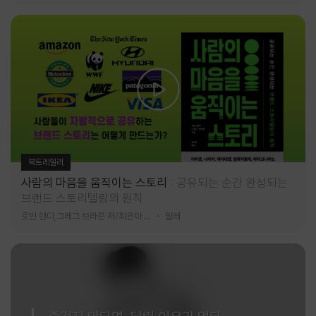
북트레일러
사람의 마음을 움직이는 스토리
공유되는 순간 완성되는
브랜드 스토리텔링의 원칙
로빈 랜디,그레그 브라운 저/최은아 역
알레