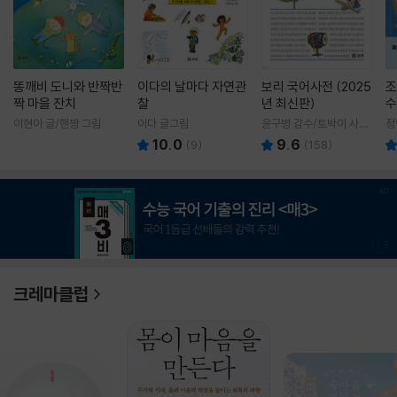
똥깨비 도니와 반짝반
이다의 날마다 자연관
보리 국어사전 (2025
조
짝 마을 잔치
찰
년 최신판)
수
이현아 글/핸짱 그림
이다 글그림
윤구병 감수/토박이 사전
정
편찬실 편
10.0
9.6
(
9
)
(
158
)
1
/
3
크레마클럽