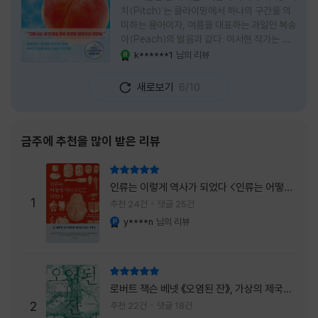
치(Pitch)'는 클라이밍에서 하나의 구간을 의
미하는 용어이자, 여름을 대표하는 과일인 복숭
아(Peach)의 발음과 같다. 이서현 작가는 이
중의적인 제목 안에 소설이 전하고 싶은 메시지
k******1
님의 리뷰
YES마니아 : 로얄
를 아름답게 담아내고 있는 것 같다. 복숭아처
럼 가장 달콤하고 찬란한 계절인 여름. 하지만
새로보기
6/10
그 여름도 끝이 있다. 그리고 클라이밍의 피치
처럼 인생 역시 정상까지 단숨에 오를 수 없고,
한 구간씩 묵묵히 올라야 한다. 『여름의 마지막
피치』는 끝나가는 여름의 아쉬움과 새로운 계
금주에 추천을 많이 받은 리뷰
절을 향해 나아가는 마지막 한 걸음을 동시에
의미하는 제목이었다. 소설은 각자의 '여름'을
리뷰 총점
잃어버린 다섯 인물들의 이야기를 담고 있다.
인류는 이렇게 역사가 되었다 <인류는 어떻게
👧연인에게 이별을 통보받고 외모를 향한 악성
1
역사가 되었나>
추천 24건
댓글 25건
댓글로 인해 카메라 앞에 설 수 없게 된 요리 유
y****n
님의 리뷰
YES마니아 : 플래티넘
튜버
리뷰 총점
로버트 잭슨 베넷 《오염된 잔》, 가상의 제국이
주는 실감과 미스터리 사건의 치밀함이 이루어
2
추천 22건
댓글 18건