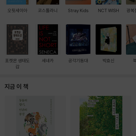
오뒷세이아
코스톨라니
Stray Kids
NCT WISH
광복
포켓몬 생태도
세네카
공각기동대
박효신
감
지금 이 책