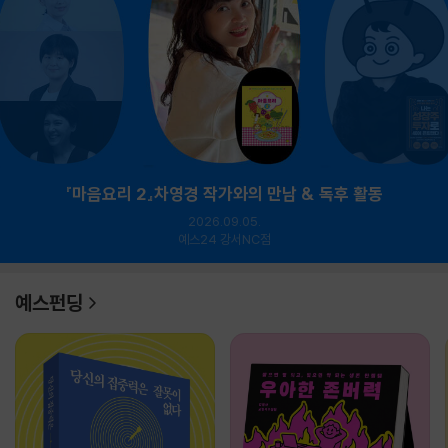
『마음요리 2』차영경 작가와의 만남 & 독후 활동
2026.09.05.
예스24 강서NC점
예스펀딩