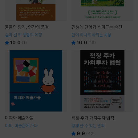
동물의 향기, 인간의 풍경
인생에 단어가 스며드는 순간
숲과 길 위 생명의 여정
단어 하나로 바뀌는 세상
10.0
10.0
(
1
)
(
16
)
미피와 예술가들
적정 주가 가치투자 법칙
미피, 미술관에 가다
평생 쓸 수 있는 원칙
9.9
(
42
)