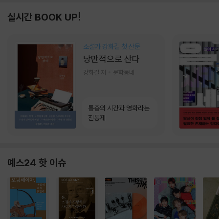
실시간 BOOK UP!
소설가 강화길 첫 산문
낭만적으로 산다
강화길 저
문학동네
통증의 시간과 영화라는
진통제
예스24 핫 이슈