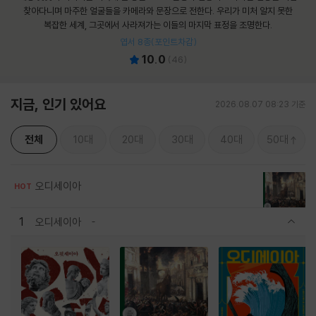
찾아다니며 마주한 얼굴들을 카메라와 문장으로 전한다. 우리가 미처 알지 못한
복잡한 세계, 그곳에서 사라져가는 이들의 마지막 표정을 조명한다.
엽서 8종(포인트차감)
10.0
(
46
)
지금, 인기 있어요
2026.08.07 08:23 기준
전체
10대
20대
30대
40대
50대
오디세이아
HOT
1
오디세이아
관련상품 보이기/감축