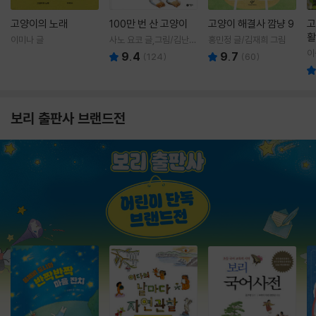
고양이의 노래
100만 번 산 고양이
고양이 해결사 깜냥 9
고
활
이미나 글
사노 요코 글,그림/김난주
홍민정 글/김재희 그림
렇
역
이
9.4
9.7
(
124
)
(
60
)
보리 출판사 브랜드전