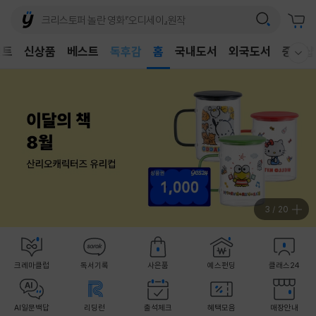
어린이
벤트
신상품
베스트
독후감
홈
국내도서
외국도서
중고샵
웰컴메뉴 모두보기
어린이
4
/
20
크레마클럽
독서기록
사은품
예스펀딩
클래스24
AI일문백답
리딩런
출석체크
혜택모음
매장안내