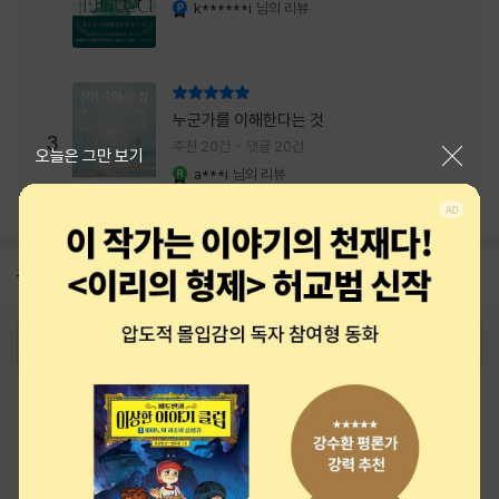
내는 최상의 시너지...
k******i
님의 리뷰
YES마니아 : 플래티넘
리뷰 총점
누군가를 이해한다는 것
3
추천 20건
댓글 20건
닫기
오늘은 그만 보기
a***i
님의 리뷰
YES마니아 : 로얄
공지
26년 NBCI 수상 안내
2026-08-01
로그인
최근 본 상품
주문/배송
고객센터 1544-3800
티켓 1544-6399
중고샵 1566-4295
eBook 1:1문의/채팅상담
예스이십사(주) 사업자 정보
이용약관
개인정보처리방침
청소년보호정책