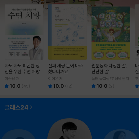
자도 자도 피곤한 당
진짜 새랑 눈이 마주
웹툰동화 다정한 말,
나
신을 위한 수면 처방
쳤다니까요
단단한 말
산
이준용 저
이이은 저
돌배 글그림/고정욱 원저
조
10.0
10.0
10.0
(
45
)
(
12
)
(
2
)
클래스24