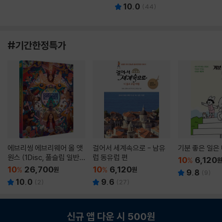
10.0
(
44
)
#기간한정특가
에브리씽 에브리웨어 올 앳
걸어서 세계속으로 - 남유
기분 좋은 일은
원스 (1Disc, 풀슬립 일반
럽 동유럽 편
10
6,120
%
판) : 블루레이
10
26,700
10
6,120
%
원
%
원
9.8
(
9
)
10.0
9.6
(
2
)
(
27
)
신규 앱 다운 시 500원