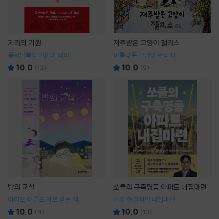
지리의 기원
저주받은 고양이 펠리스
동서남북의 기원과 의미
아름다운 고양이 판타지
10.0
10.0
(
12
)
(
9
)
밤의 교실
쏘쿨의 구축명품 아파트 내집마련
아이도 어른도 위로 받는 책
가장 현실적인 내집마련
10.0
10.0
(
4
)
(
13
)