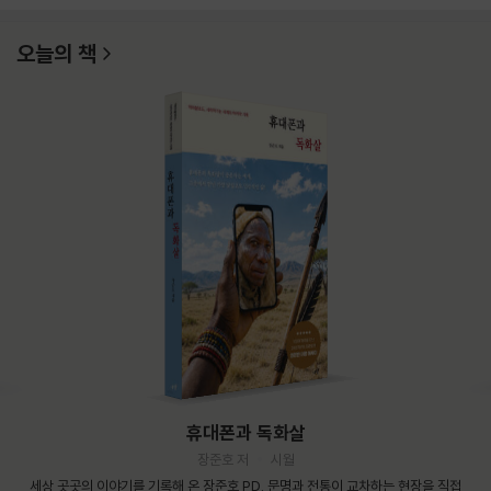
오늘의 책
휴대폰과 독화살
장준호 저
시월
세상 곳곳의 이야기를 기록해 온 장준호 PD. 문명과 전통이 교차하는 현장을 직접