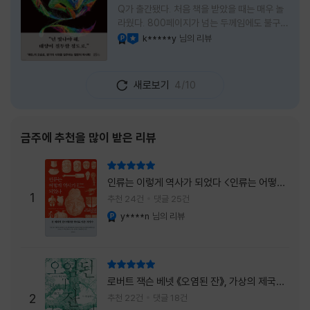
Q가 출간됐다. 처음 책을 받았을 때는 매우 놀
라웠다. 800페이지가 넘는 두께임에도 불구하
고 생각보다 책이 가벼웠다. 여기에 측면을 영
k*****y
님의 리뷰
YES마니아 : 플래티넘
이달의 사락
롱하게 수놓은 색감. 그냥 바라만 보고 있어도
황홀경에 이를 지경이었다. * 그런데 여기에
제목이 Q란다. 처음 제목을 봤을 때 나는 질문
새로보기
4/10
을 의미하는 Question을 떠올렸다. 하지만 이
단어에는 논의, 또는 처리해야 할 문제라는 뜻
도 담겨져 있다. 작가님은 나에게 질문을 던지
려는 걸까, 아니면 같이 논의를 하자는 걸까 고
금주에 추천을 많이 받은 리뷰
개를 갸웃거리며 책을 펴들었다. * 틈만 나면
경적을 울리고 욕을 입에 달고 사는 선배와 일
리뷰 총점
하고 있는 하치. 히토미 클린이라는 청소업체
인류는 이렇게 역사가 되었다 <인류는 어떻게
직원으로 일하는 그녀가 바라는 것은 그저 고요
1
역사가 되었나>
추천 24건
댓글 25건
한
y****n
님의 리뷰
YES마니아 : 플래티넘
리뷰 총점
로버트 잭슨 베넷 《오염된 잔》, 가상의 제국이
주는 실감과 미스터리 사건의 치밀함이 이루어
2
추천 22건
댓글 18건