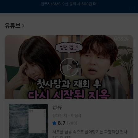
앱푸시/SMS 수신 동의 시 600원 더!
1
/
6
유튜브
급류
정대건 저
민음사
8.7
(
700
)
서로를 급류 속으로 끌어당기는 파멸적인 첫사