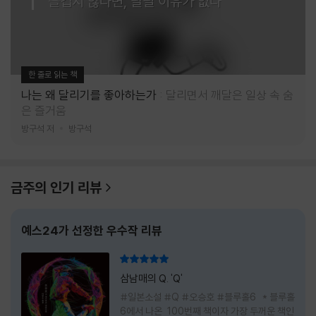
즐겁지 않다면, 달릴 이유가 없다
한 줄로 읽는 책
나는 왜 달리기를 좋아하는가
달리면서 깨달은 일상 속 숨
은 즐거움
방구석 저
방구석
금주의 인기 리뷰
예스24가 선정한 우수작 리뷰
리뷰 총점
삼남매의 Q. 'Q'
#일본소설 #Q #오승호 #블루홀6 * 블루홀
6에서 나온 100번째 책이자 가장 두꺼운 책인