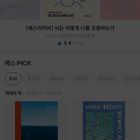
[예스리커버] 뇌는 어떻게 나를 조종하는가
크리스 나이바우어 저/김윤종 역
9.4
(
104
)
예스 PICK
도서
중고샵
eBook
CD/LP
DVD/BD
문구/GI
화제의 책
외국도서
세트도서