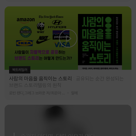
북트레일러
사람의 마음을 움직이는 스토리
공유되는 순간 완성되는
브랜드 스토리텔링의 원칙
로빈 랜디,그레그 브라운 저/최은아 역
알레