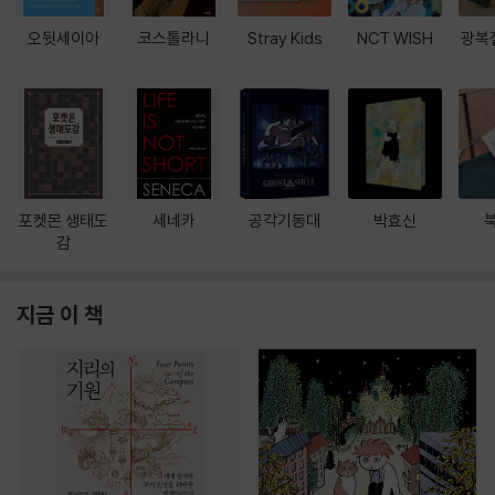
오뒷세이아
코스톨라니
Stray Kids
NCT WISH
광복
포켓몬 생태도
세네카
공각기동대
박효신
감
지금 이 책