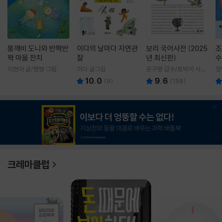
똥깨비 도니와 반짝반
이다의 날마다 자연관
보리 국어사전 (2025
조
짝 마을 잔치
찰
년 최신판)
수
이현아 글/핸짱 그림
이다 글그림
윤구병 감수/토박이 사전
정
편찬실 편
10.0
9.6
(
9
)
(
158
)
1
/
3
크레마클럽