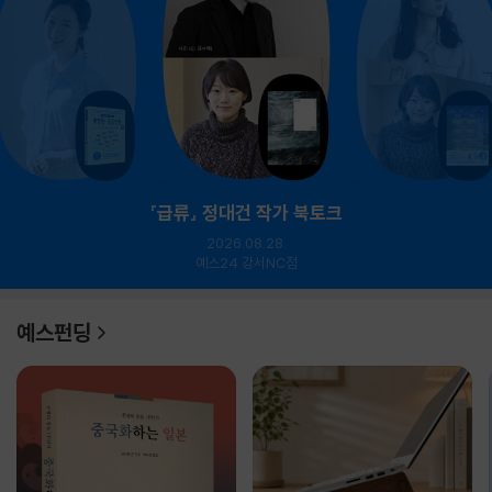
『급류』 정대건 작가 북토크
2026.08.28.
예스24 강서NC점
예스펀딩