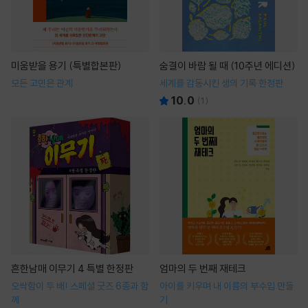
미움받을 용기 (특별합본판)
숨결이 바람 될 때 (10주년 에디션)
모든 고민은 관계
세계를 감동시킨 생의 기록 한정판
10.0
(
1
)
흔한남매 이무기 4 특별 한정판
엄마의 두 번째 재테크
오싹함이 두 배! 스페셜 굿즈 6종과 함
아이를 키우며 내 이름의 부수입 만들
께
기