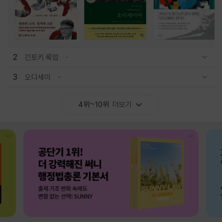
2
긴토키 룩업
관련상품 보이기/감축
3
오디세이
관련상품 보이기/감축
4위~10위
더보기