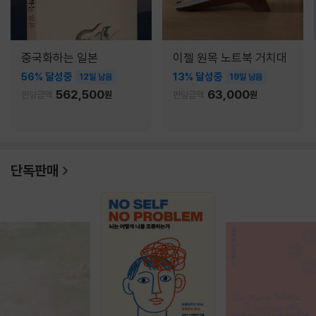
중국화하는 일본
이젤 원목 노트북 거치대
56% 달성중
13% 달성중
12일 남음
19일 남음
562,500
63,000
펀딩금액
원
펀딩금액
원
단독판매