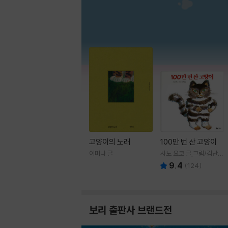
고양이의 노래
100만 번 산 고양이
이미나 글
사노 요코 글,그림/김난주
역
9.4
(
124
)
보리 출판사 브랜드전