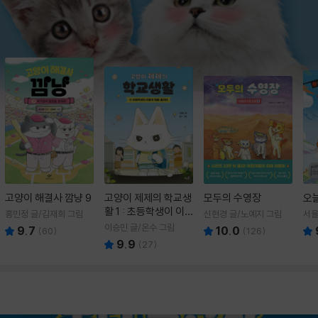
고양이 해결사 깜냥 9
고양이 제제의 학교생
모두의 수영장
오
활 1 : 초등학생이 이
홍민정 글/김재희 그림
신현경 글/노예지 그림
서율
렇게 힘들 줄이야
이승민 글/온수 그림
9.7
10.0
(
60
)
(
126
)
9.9
(
27
)