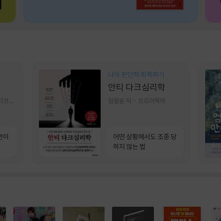
나의 판단력 회복하기
안티 다크심리학
알에이치코리아(RHK)
임철웅 저
트로이목마
만이
어떤 상황에서도 조종 당
하지 않는 법