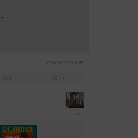
라는
이
2026.08.09 22:06 기준
40대
50대
관련상품 보이기/감축