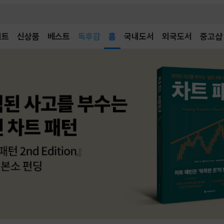
어린이
독후감
벤트
신상품
베스트
홈
국내도서
외국도서
중고샵
어린이