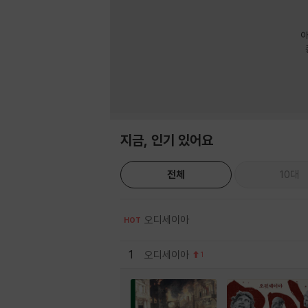
아
지금, 인기 있어요
전체
10대
오디세이아
HOT
1
오디세이아
1