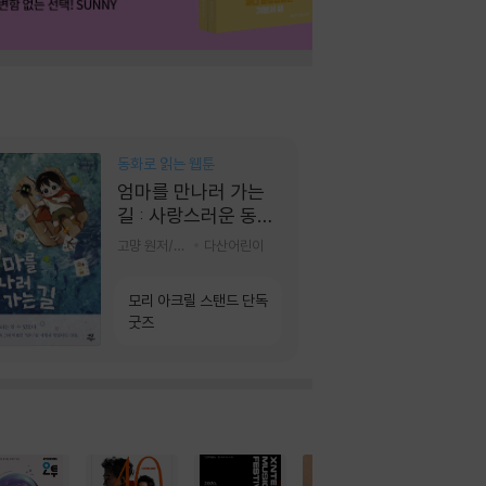
동화로 읽는 웹툰
엄마를 만나러 가는
길 : 사랑스러운 동그
라미
고먕 원저/김영리 글
다산어린이
모리 아크릴 스탠드 단독
굿즈