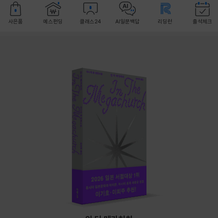
사은품
예스펀딩
클래스24
AI일문백답
리딩런
출석체크