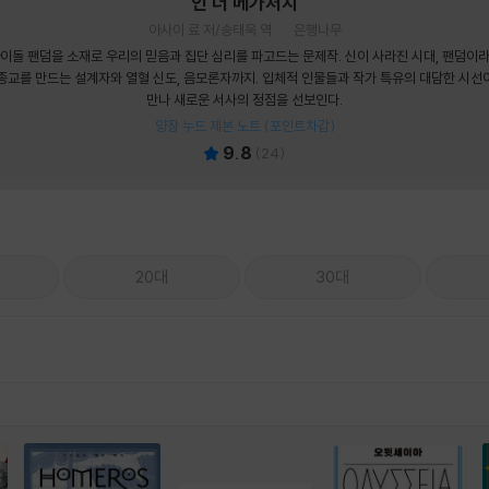
인 더 메가처치
아사이 료 저/송태욱 역
은행나무
이돌 팬덤을 소재로 우리의 믿음과 집단 심리를 파고드는 문제작. 신이 사라진 시대, 팬덤이
종교를 만드는 설계자와 열혈 신도, 음모론자까지. 입체적 인물들과 작가 특유의 대담한 시선
만나 새로운 서사의 정점을 선보인다.
양장 누드 제본 노트 (포인트차감)
9.8
(
24
)
20대
30대