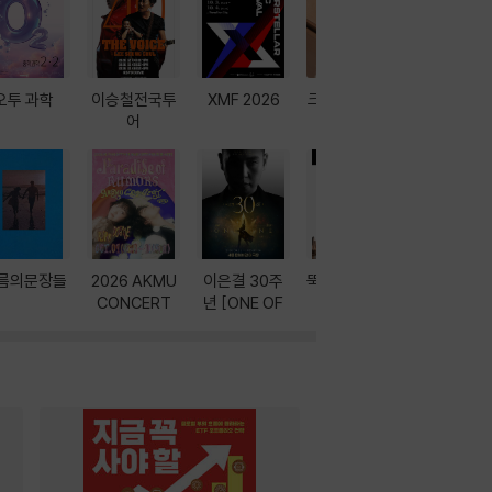
오투 과학
이승철전국투
XMF 2026
크레마 이북 리
방학에는 
어
더기
포터
름의문장들
2026 AKMU
이은결 30주
뚝딱! AI 3대장
이달의 인
CONCERT
년 [ONE OF
과
ONE]