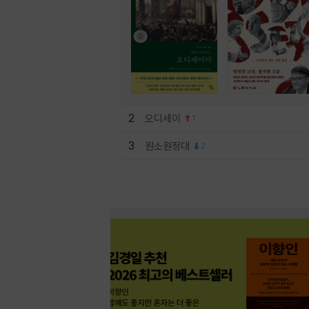
2
오디세이
1
3
원소원정대
2