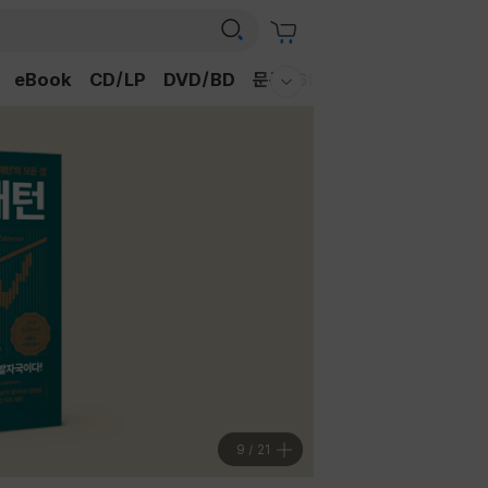
eBook
CD/LP
DVD/BD
문구/GIFT
티켓
채널예스
웰컴메뉴 모두보기
9
/
21