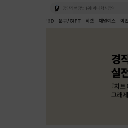
Book
CD/LP
DVD/BD
문구/GIFT
티켓
채널예스
이