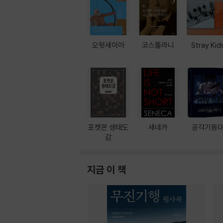
오뒷세이아
코스톨라니
Stray Kid
포켓몬 생태도
세네카
공각기동
감
지금 이 책