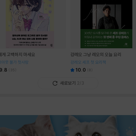
I에게 고백하지 마세요
걍레오 그냥 레오의 오늘 요리
그아웃 불가 첫사랑
강레오 셰프 첫 요리책
9.8
10.0
(
35
)
(
8
)
새로보기
2/3