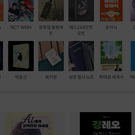
s
NCT WISH
광복절 볼펜세
예스24X모트
유아식
트
모트
대
박효신
북키링
성경 필사 노트
최태성 세계사
여