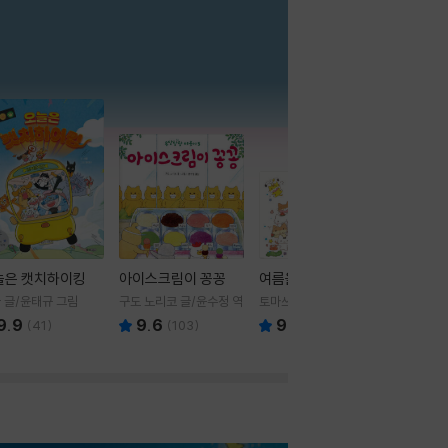
더보기
늘은 캣치하이킹
아이스크림이 꽁꽁
여름을 부탁해
 글/윤태규 그림
구도 노리코 글/윤수정 역
토마쓰리 글그림
9.9
9.6
9.8
(
41
)
(
103
)
(
24
)