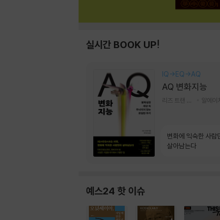
실시간 BOOK UP!
IQ→EQ→AQ
AQ 변화지능
리즈 트랜 저/한미선 역
변화에 익숙한 사람
살아남는다
예스24 핫 이슈