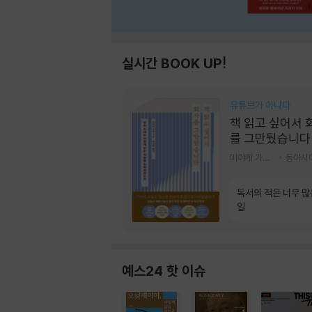
실시간 BOOK UP!
유튜브가 아니다
책 읽고 싶어서 
를 그만뒀습니다
미야케 가호 저/서영찬 역
동아시
독서의 적은 너무 많
일
예스24 핫 이슈