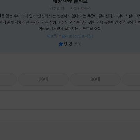
태양 아래 올리브
김초엽 저
자이언트북스
신을 믿는 수녀 이레 앞에 ‘당신의 뇌는 평범하지 않다’라는 주장이 떨어진다. 그것이 사실이라
자기 존재 자체가 큰 문제가 되는 상황. 자신의 과거를 찾기 위해 과학 유튜버인 옛 친구와 함
여정을 나서면서 펼쳐지는 로드트립 소설.
패브릭 북슬리브 (포인트차감)
9.8
(
53
)
20대
30대