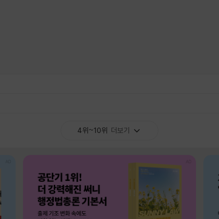
4위~10위
더보기