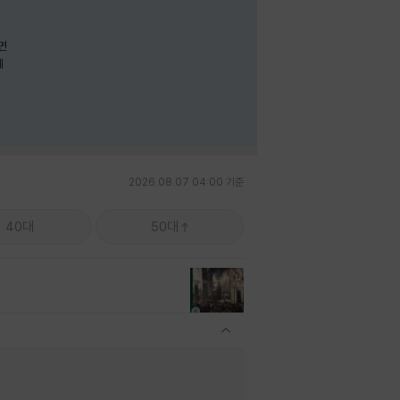
면
께
2026.08.07 04:00 기준
40대
50대
관련상품 보이기/감축