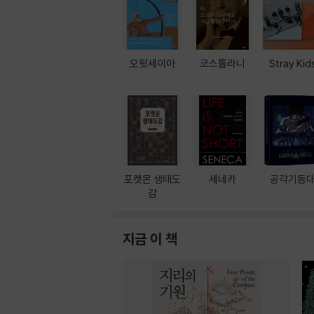
오뒷세이아
코스톨라니
Stray Kid
포켓몬 생태도
세네카
공각기동
감
지금 이 책