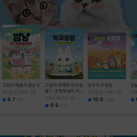
고양이 해결사 깜냥 9
고양이 제제의 학교생
모두의 수영장
오
활 1 : 초등학생이 이
홍민정 글/김재희 그림
신현경 글/노예지 그림
서율
렇게 힘들 줄이야
이승민 글/온수 그림
9.7
10.0
(
60
)
(
126
)
9.9
(
27
)