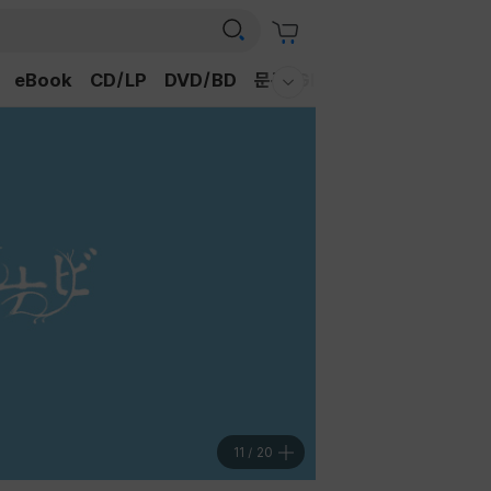
eBook
CD/LP
DVD/BD
문구/GIFT
티켓
채널예스
웰컴메뉴 모두보기
11
/
20