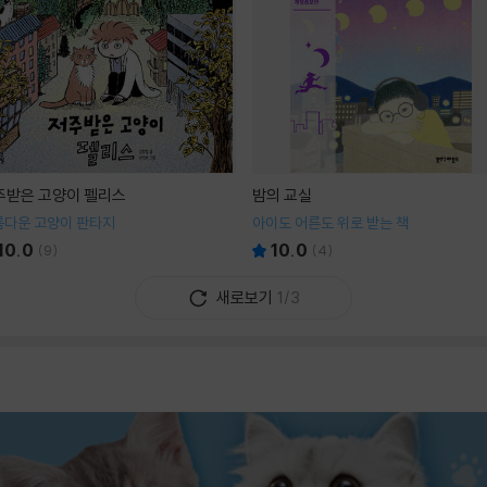
주받은 고양이 펠리스
밤의 교실
름다운 고양이 판타지
아이도 어른도 위로 받는 책
10.0
10.0
(
9
)
(
4
)
새로보기
1/3