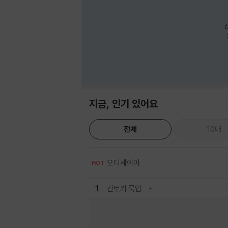
지금, 인기 있어요
전체
10대
오디세이아
HOT
1
긴토키 룩업