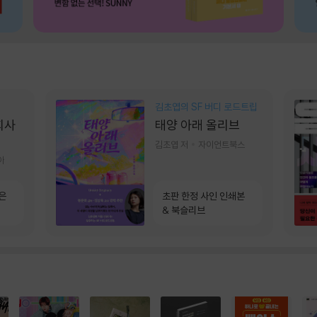
김초엽의 SF 버디 로드트립
회사
태양 아래 올리브
김초엽 저
자이언트북스
아
은
초판 한정 사인 인쇄본
& 북슬리브