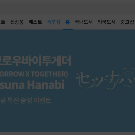
어린이
독후감
벤트
신상품
베스트
홈
국내도서
외국도서
중고샵
어린이