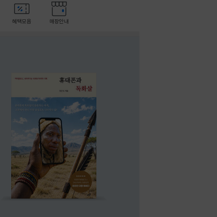
혜택모음
매장안내