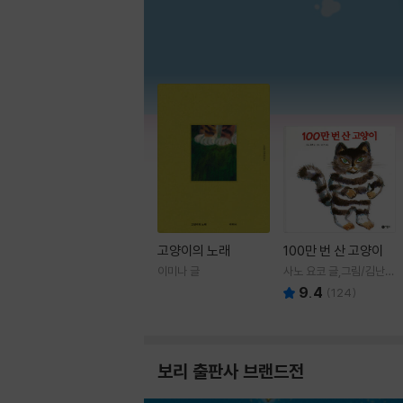
고양이의 노래
100만 번 산 고양이
이미나 글
사노 요코 글,그림/김난주
역
9.4
(
124
)
보리 출판사 브랜드전