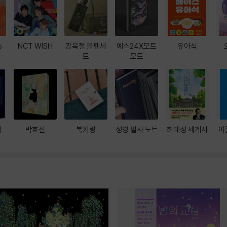
s
NCT WISH
광복절 볼펜세
예스24X모트
유아식
트
모트
대
박효신
북키링
성경 필사 노트
최태성 세계사
여