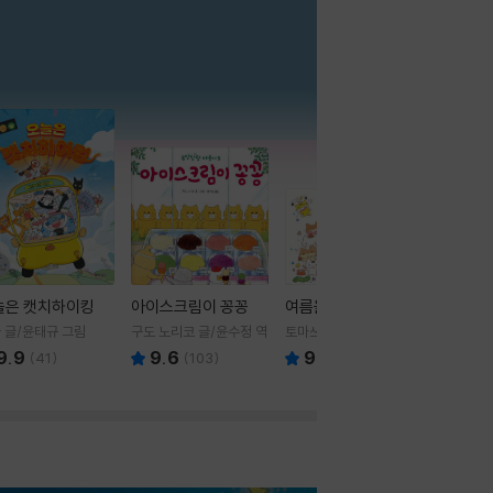
더보기
늘은 캣치하이킹
아이스크림이 꽁꽁
여름을 부탁해
 글/윤태규 그림
구도 노리코 글/윤수정 역
토마쓰리 글그림
9.9
9.6
9.8
(
41
)
(
103
)
(
24
)