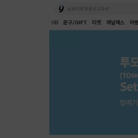
Book
CD/LP
DVD/BD
문구/GIFT
티켓
채널예스
이