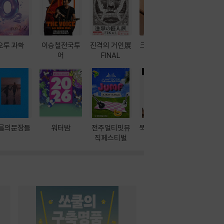
오투 과학
이승철전국투
진격의 거인展
크레마 이북 리
방학에는 
어
FINAL
더기
포터
름의문장들
워터밤
전주얼티밋뮤
뚝딱! AI 3대장
이달의 인
직페스티벌
과