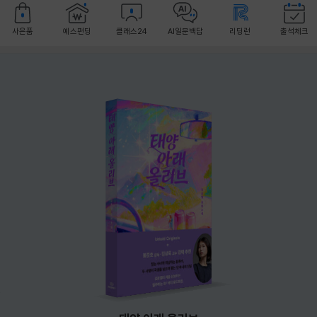
사은품
예스펀딩
클래스24
AI일문백답
리딩런
출석체크