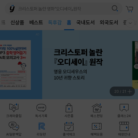
어린이
독후감
벤트
신상품
베스트
홈
국내도서
외국도서
중고샵
웰컴메뉴 모두보기
어린이
21
/
21
크레마클럽
독서기록
사은품
예스펀딩
클래스24
AI일문백답
리딩런
출석체크
혜택모음
매장안내