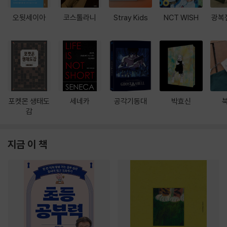
오뒷세이아
코스톨라니
Stray Kids
NCT WISH
광복
포켓몬 생태도
세네카
공각기동대
박효신
감
지금 이 책