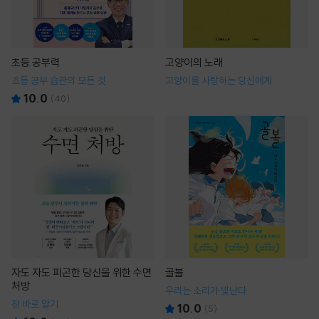
초등 공부력
고양이의 노래
초등 공부 습관의 모든 것
고양이를 사랑하는 당신에게
10.0
(
40
)
자도 자도 피곤한 당신을 위한 수면
골볼
처방
우리는 소리가 빛난다
잠 바로 알기
10.0
(
5
)