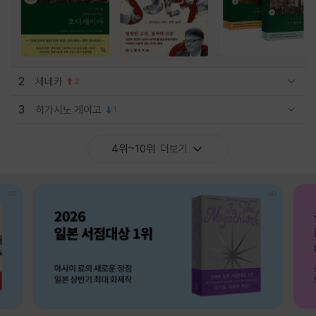
2
세네카
2
관련상품 보이기/감축
3
히가시노 게이고
1
관련상품 보이기/감축
4위~10위
더보기