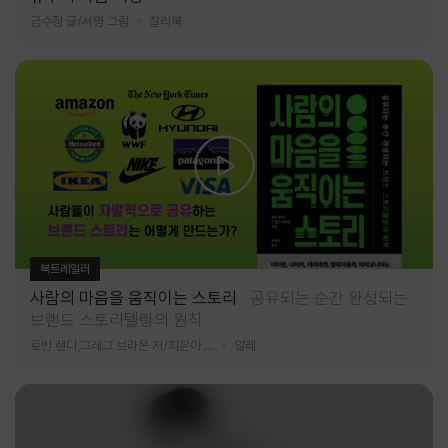
금수정 글/서영 그림
찰리북
북트레일러
사람의 마음을 움직이는 스토리
공유되는 순간 완성되는
브랜드 스토리텔링의 원칙
로빈 랜디,그레그 브라운 저/최은아 역
알레