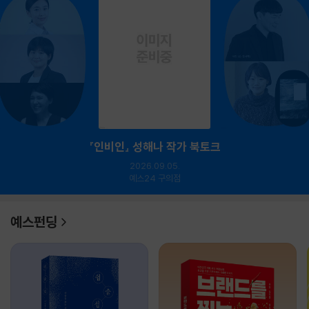
『인비인』 성해나 작가 북토크
2026.09.05.
예스24 구의점
예스펀딩