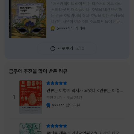
『매스커레이드 라이프』는 매스커레이드 시리
즈의 다섯 번째 작품이다. 호텔을 배경으로 하
는 만큼 호텔리어의 삶과 호텔을 찾는 손님들의
다양한 사연이 여러 에피소드를 만들어 낸다.
주인공은 호텔리어로서의 완벽함을 꿈꾸는 야
b****4
님의 리뷰
YES마니아 : 골드
마기시 나오미와 닛타 고스케다. 물론 고스케는
네 번째 이야기까지는 형사였다. 사건을 해결하
는 과정에서 나오미가 다치게 되자, 고스케는
새로보기
5/10
모든 책임을 지고 형사직에서 물러난다. 하지만
그동안 호텔에서 쌓은 인연 덕분에 호텔 코르테
시아 도쿄에서 함께 일해 보지 않겠느냐는 제안
을 받게 된다. 그렇게 끝난 4권 이후, 나는 5권
금주에 추천을 많이 받은 리뷰
이 출간되기만을 기다렸다. 형사가 아닌 호텔리
어가 된 닛타 고스케의 모습이 무척 궁금했기
리뷰 총점
때문이다. 그동안 호텔에서 잠복 수사를 하며
인류는 이렇게 역사가 되었다 <인류는 어떻게
어설픈 호텔리어의 가면을 쓰고 있었다면, 이제
1
역사가 되었나>
추천 24건
댓글 25건
는 가면
y****n
님의 리뷰
YES마니아 : 플래티넘
리뷰 총점
로버트 잭슨 베넷 《오염된 잔》, 가상의 제국이