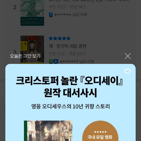
주는 실감과 미스터리 사건의 치밀함이 이루어
2
추천 22건
댓글 18건
내는 최상의 시너지...
k******i
님의 리뷰
YES마니아 : 플래티넘
리뷰 총점
쾌 : 젓가락 괴담 경연
3
추천 21건
댓글 20건
닫기
오늘은 그만 보기
s******7
님의 리뷰
YES마니아 : 로얄
이달의 사락
공지
26년 NBCI 수상 안내
2026-08-01
로그인
최근 본 상품
주문/배송
고객센터 1544-3800
티켓 1544-6399
중고샵 1566-4295
eBook 1:1문의/채팅상담
예스이십사(주) 사업자 정보