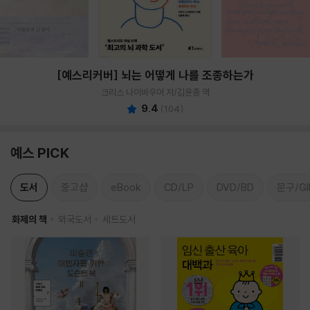
[예스리커버] 뇌는 어떻게 나를 조종하는가
크리스 나이바우어 저/김윤종 역
9.4
(
104
)
예스 PICK
도서
중고샵
eBook
CD/LP
DVD/BD
문구/GI
화제의 책
외국도서
세트도서