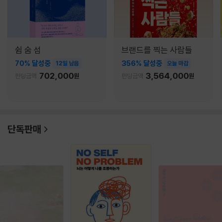
쉼 숨 섬
브랜드를 찍는 사람들
70% 달성중
356% 달성중
12일 남음
오늘 마감
702,000
3,564,000
펀딩금액
원
펀딩금액
원
단독판매