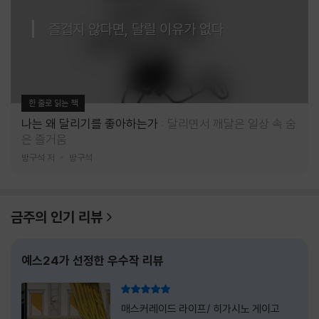
즐겁지 않다면, 달릴 이유가 없다
한 줄로 읽는 책
나는 왜 달리기를 좋아하는가
달리면서 깨달은 일상 속 숨
은 즐거움
방구석 저
방구석
금주의 인기 리뷰
예스24가 선정한 우수작 리뷰
리뷰 총점
매스커레이드 라이프/ 히가시노 게이고