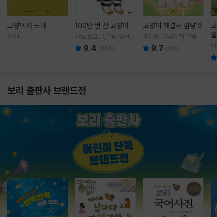
고양이의 노래
100만 번 산 고양이
고양이 해결사 깜냥 9
고
활
이미나 글
사노 요코 글,그림/김난주
홍민정 글/김재희 그림
렇
역
이
9.4
9.7
(
124
)
(
59
)
보리 출판사 브랜드전