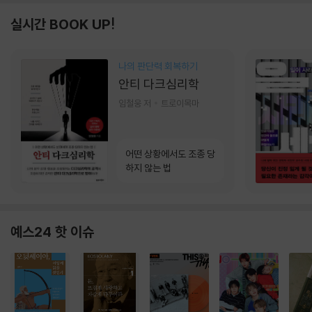
실시간 BOOK UP!
나의 판단력 회복하기
안티 다크심리학
임철웅 저
트로이목마
어떤 상황에서도 조종 당
하지 않는 법
예스24 핫 이슈