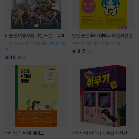
미술관 여행자를 위한 도슨트 북 II
임신 출산 육아 대백과 최신개정판
서양 미술사의 흐름을 꿰는 반려 미술
초보 부모를 위한 육아 바이블
책
8.7
(
27
)
10.0
(
3
)
엄마의 두 번째 재테크
흔한남매 이무기 4 특별 한정판