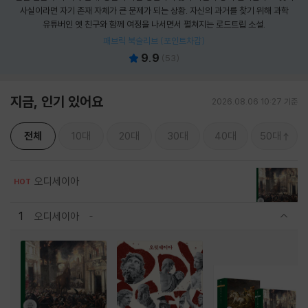
사실이라면 자기 존재 자체가 큰 문제가 되는 상황. 자신의 과거를 찾기 위해 과학
유튜버인 옛 친구와 함께 여정을 나서면서 펼쳐지는 로드트립 소설.
패브릭 북슬리브 (포인트차감)
9.9
(
53
)
지금, 인기 있어요
2026.08.06 10:27 기준
전체
10대
20대
30대
40대
50대
오디세이아
HOT
1
오디세이아
관련상품 보이기/감축