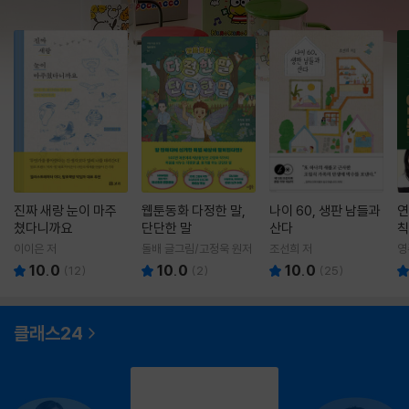
진짜 새랑 눈이 마주
웹툰동화 다정한 말,
나이 60, 생판 남들과
연
쳤다니까요
단단한 말
산다
칙
이이은 저
돌배 글그림/고정욱 원저
조선희 저
영
10.0
10.0
10.0
(
12
)
(
2
)
(
25
)
클래스24