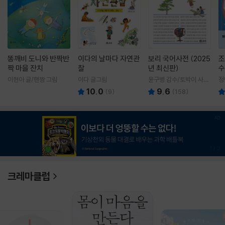
똥깨비 도니와 반짝반
이다의 날마다 자연관
보리 국어사전 (2025
조
짝 마을 잔치
찰
년 최신판)
수
이현아 글/핸짱 그림
이다 글그림
윤구병 감수/토박이 사전
정
편찬실 편
10.0
9.6
(
9
)
(
158
)
1
/
3
크레마클럽