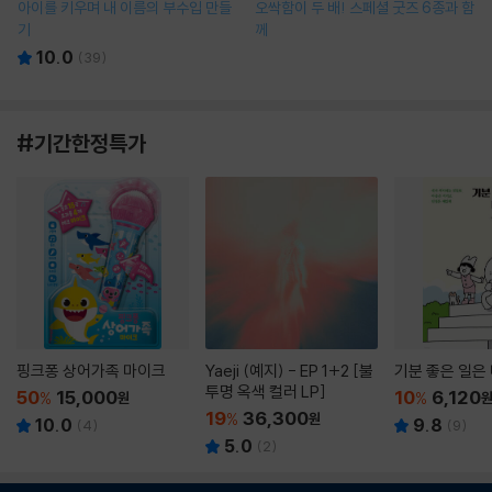
아이를 키우며 내 이름의 부수입 만들
오싹함이 두 배! 스페셜 굿즈 6종과 함
기
께
10.0
(
39
)
#기간한정특가
핑크퐁 상어가족 마이크
Yaeji (예지) - EP 1+2 [불
기분 좋은 일은
투명 옥색 컬러 LP]
50
15,000
10
6,120
%
원
%
19
36,300
%
원
10.0
9.8
(
4
)
(
9
)
5.0
(
2
)