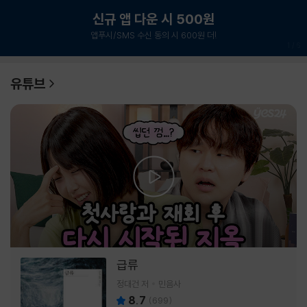
신규 앱 다운 시 500원
앱푸시/SMS 수신 동의 시 600원 더!
1
/
6
유튜브
급류
정대건 저
민음사
8.7
(
699
)