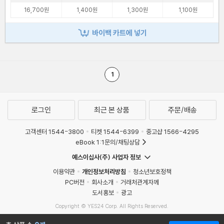
16,700원
1,400원
1,300원
1,100원
바이백 카트에 넣기
1
로그인
최근 본 상품
주문/배송
고객센터 1544-3800
티켓 1544-6399
중고샵 1566-4295
eBook 1:1문의/채팅상담
예스이십사(주) 사업자 정보
이용약관
개인정보처리방침
청소년보호정책
PC버전
회사소개
거래처관계자께
도서홍보
광고
Copyright © YES24 Corp. All Rights Reserved.
MATOM5