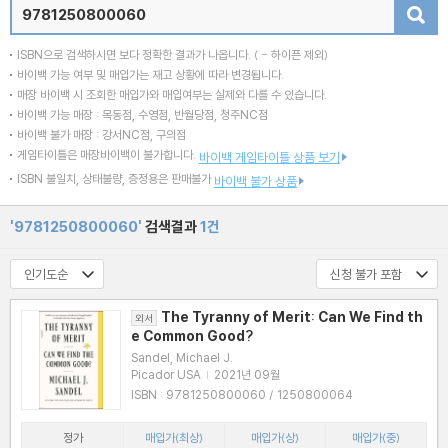
검색
ISBN으로 검색하시면 보다 정확한 결과가 나옵니다.
( - 하이픈 제외)
바이백 가능 여부 및 매입가는 재고 상황에 따라 변경됩니다.
매장 바이백 시 조회한 매입가와 매입여부는 실제와 다를 수 있습니다.
바이백 가능 매장 : 목동점, 수영점, 반월당점, 청주NC점
바이백 불가 매장 : 강서NC점, 구의점
게임타이틀은 매장바이백이 불가합니다.
바이백 게임타이틀 상품 보기
ISBN 불일치, 상태불량, 증정용은 판매불가
바이백 불가 상품
'9781250800060'
검색결과
1건
The Tyranny of Merit: Can We Find th
외서
e Common Good?
Sandel, Michael J.
Picador USA
|
2021년 09월
ISBN : 9781250800060 / 1250800064
정가
매입가(최상)
매입가(상)
매입가(중)