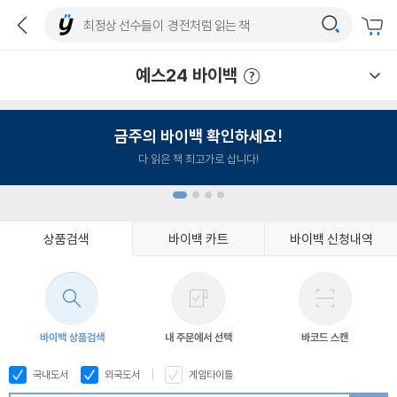
예스24 바이백
예스24 바이백 이용안내
금주의 바이백 확인하세요!
다 읽은 책 최고가로 삽니다!
상품검색
바이백 카트
바이백 신청내역
1
2
3
4
바이백 상품검색
내 주문에서 선택
바코드 스캔
국내도서
외국도서
게임타이틀