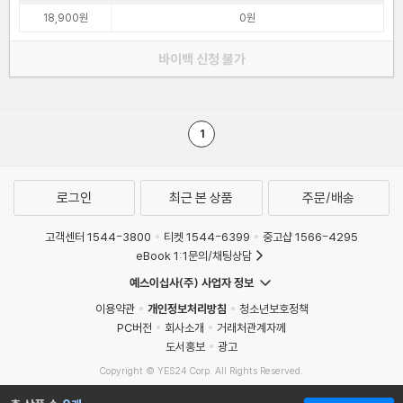
18,900원
0원
바이백 신청 불가
1
로그인
최근 본 상품
주문/배송
고객센터 1544-3800
티켓 1544-6399
중고샵 1566-4295
eBook 1:1문의/채팅상담
예스이십사(주) 사업자 정보
이용약관
개인정보처리방침
청소년보호정책
PC버전
회사소개
거래처관계자께
도서홍보
광고
Copyright © YES24 Corp. All Rights Reserved.
MATOM10