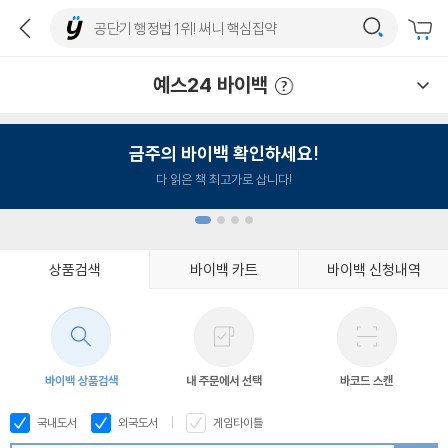
예스24 바이백
예스24 바이백 이용안내
금주의 바이백 확인하세요!
다 읽은 책 최고가로 삽니다!
상품검색
바이백 카트
바이백 신청내역
1
2
3
4
바이백 상품검색
내 주문에서 선택
바코드 스캔
국내도서
외국도서
게임타이틀