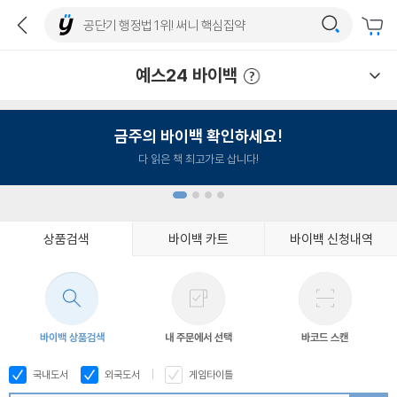
예스24 바이백
예스24 바이백 이용안내
금주의 바이백 확인하세요!
다 읽은 책 최고가로 삽니다!
상품검색
바이백 카트
바이백 신청내역
1
2
3
4
바이백 상품검색
내 주문에서 선택
바코드 스캔
국내도서
외국도서
게임타이틀