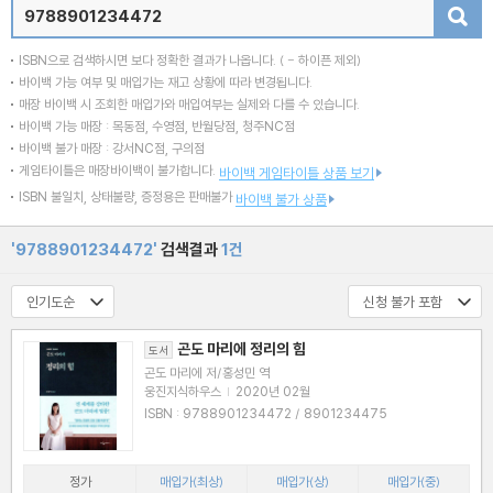
검색
ISBN으로 검색하시면 보다 정확한 결과가 나옵니다.
( - 하이픈 제외)
바이백 가능 여부 및 매입가는 재고 상황에 따라 변경됩니다.
매장 바이백 시 조회한 매입가와 매입여부는 실제와 다를 수 있습니다.
바이백 가능 매장 : 목동점, 수영점, 반월당점, 청주NC점
바이백 불가 매장 : 강서NC점, 구의점
게임타이틀은 매장바이백이 불가합니다.
바이백 게임타이틀 상품 보기
ISBN 불일치, 상태불량, 증정용은 판매불가
바이백 불가 상품
'9788901234472'
검색결과
1건
곤도 마리에 정리의 힘
도서
곤도 마리에 저/홍성민 역
웅진지식하우스
|
2020년 02월
ISBN : 9788901234472 / 8901234475
정가
매입가(최상)
매입가(상)
매입가(중)