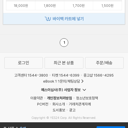
18,000원
1,800원
1,700원
1,500원
바이백 카트에 넣기
1
로그인
최근 본 상품
주문/배송
고객센터 1544-3800
티켓 1544-6399
중고샵 1566-4295
eBook 1:1문의/채팅상담
예스이십사(주) 사업자 정보
이용약관
개인정보처리방침
청소년보호정책
PC버전
회사소개
거래처관계자께
도서홍보
광고
Copyright © YES24 Corp. All Rights Reserved.
MATOM8