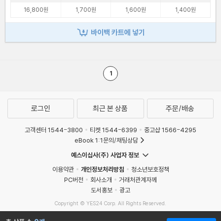
16,800원
1,700원
1,600원
1,400원
바이백 카트에 넣기
1
로그인
최근 본 상품
주문/배송
고객센터 1544-3800
티켓 1544-6399
중고샵 1566-4295
eBook 1:1문의/채팅상담
예스이십사(주) 사업자 정보
이용약관
개인정보처리방침
청소년보호정책
PC버전
회사소개
거래처관계자께
도서홍보
광고
Copyright © YES24 Corp. All Rights Reserved.
MATOM15