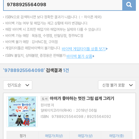
검색
ISBN으로 검색하시면 보다 정확한 결과가 나옵니다.
( - 하이픈 제외)
바이백 가능 여부 및 매입가는 재고 상황에 따라 변경됩니다.
매장 바이백 시 조회한 매입가와 매입여부는 실제와 다를 수 있습니다.
바이백 가능 매장 : 목동점, 수영점, 반월당점, 청주NC점
바이백 불가 매장 : 강서NC점, 구의점
게임타이틀은 매장바이백이 불가합니다.
바이백 게임타이틀 상품 보기
ISBN 불일치, 상태불량, 증정용은 판매불가
바이백 불가 상품
'9788925564098'
검색결과
1건
아이가 좋아하는 멋진 그림 쉽게 그리기
도서
원아영 저
알에이치코리아(RHK)
|
2018년 06월
ISBN : 9788925564098 / 8925564092
정가
매입가(최상)
매입가(상)
매입가(중)