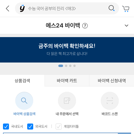
예스24 바이백
예스24 바이백 이용안내
금주의 바이백 확인하세요!
다 읽은 책 최고가로 삽니다!
상품검색
바이백 카트
바이백 신청내역
1
2
3
4
바이백 상품검색
내 주문에서 선택
바코드 스캔
국내도서
외국도서
게임타이틀