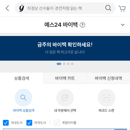
예스24 바이백
예스24 바이백 이용안내
금주의 바이백 확인하세요!
다 읽은 책 최고가로 삽니다!
상품검색
바이백 카트
바이백 신청내역
1
2
3
4
바이백 상품검색
내 주문에서 선택
바코드 스캔
국내도서
외국도서
게임타이틀