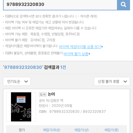
검색
ISBN으로 검색하시면 보다 정확한 결과가 나옵니다.
( - 하이픈 제외)
바이백 가능 여부 및 매입가는 재고 상황에 따라 변경됩니다.
매장 바이백 시 조회한 매입가와 매입여부는 실제와 다를 수 있습니다.
바이백 가능 매장 : 목동점, 수영점, 반월당점, 청주NC점
바이백 불가 매장 : 강서NC점, 구의점
게임타이틀은 매장바이백이 불가합니다.
바이백 게임타이틀 상품 보기
ISBN 불일치, 상태불량, 증정용은 판매불가
바이백 불가 상품
'9788932320830'
검색결과
1건
논어
도서
공자 저/김형찬 역
현암사
|
2020년 09월
ISBN : 9788932320830 / 8932320837
정가
매입가(최상)
매입가(상)
매입가(중)