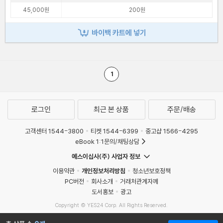
45,000원
200원
바이백 카트에 넣기
1
로그인
최근 본 상품
주문/배송
고객센터 1544-3800
티켓 1544-6399
중고샵 1566-4295
eBook 1:1문의/채팅상담
예스이십사(주) 사업자 정보
이용약관
개인정보처리방침
청소년보호정책
PC버전
회사소개
거래처관계자께
도서홍보
광고
Copyright © YES24 Corp. All Rights Reserved.
MATOM10