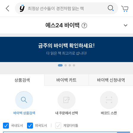
예스24 바이백
예스24 바이백 이용안내
금주의 바이백 확인하세요!
다 읽은 책 최고가로 삽니다!
상품검색
바이백 카트
바이백 신청내역
1
2
3
4
바이백 상품검색
내 주문에서 선택
바코드 스캔
국내도서
외국도서
게임타이틀