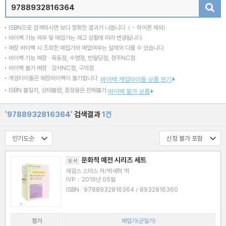
검색
ISBN으로 검색하시면 보다 정확한 결과가 나옵니다.
( - 하이픈 제외)
바이백 가능 여부 및 매입가는 재고 상황에 따라 변경됩니다.
매장 바이백 시 조회한 매입가와 매입여부는 실제와 다를 수 있습니다.
바이백 가능 매장 : 목동점, 수영점, 반월당점, 청주NC점
바이백 불가 매장 : 강서NC점, 구의점
게임타이틀은 매장바이백이 불가합니다.
바이백 게임타이틀 상품 보기
ISBN 불일치, 상태불량, 증정용은 판매불가
바이백 불가 상품
'9788932816364'
검색결과
1건
문화적 예전 시리즈 세트
도서
제임스 스미스 저/박세혁 역
IVP
|
2019년 05월
ISBN : 9788932816364 / 8932816360
정가
매입가(균일가)