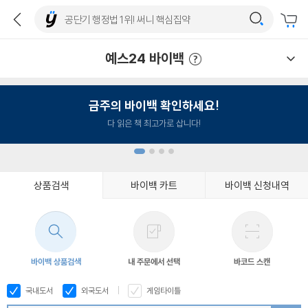
예스24 바이백
예스24 바이백 이용안내
금주의 바이백 확인하세요!
다 읽은 책 최고가로 삽니다!
상품검색
바이백 카트
바이백 신청내역
1
2
3
4
바이백 상품검색
내 주문에서 선택
바코드 스캔
국내도서
외국도서
게임타이틀