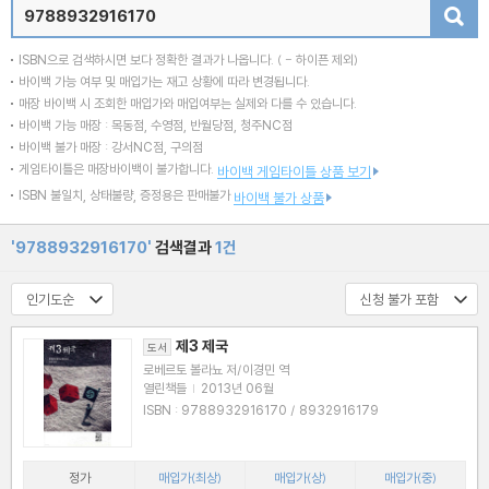
검색
ISBN으로 검색하시면 보다 정확한 결과가 나옵니다.
( - 하이픈 제외)
바이백 가능 여부 및 매입가는 재고 상황에 따라 변경됩니다.
매장 바이백 시 조회한 매입가와 매입여부는 실제와 다를 수 있습니다.
바이백 가능 매장 : 목동점, 수영점, 반월당점, 청주NC점
바이백 불가 매장 : 강서NC점, 구의점
게임타이틀은 매장바이백이 불가합니다.
바이백 게임타이틀 상품 보기
ISBN 불일치, 상태불량, 증정용은 판매불가
바이백 불가 상품
'9788932916170'
검색결과
1건
제3 제국
도서
로베르토 볼라뇨 저/이경민 역
열린책들
|
2013년 06월
ISBN : 9788932916170 / 8932916179
정가
매입가(최상)
매입가(상)
매입가(중)