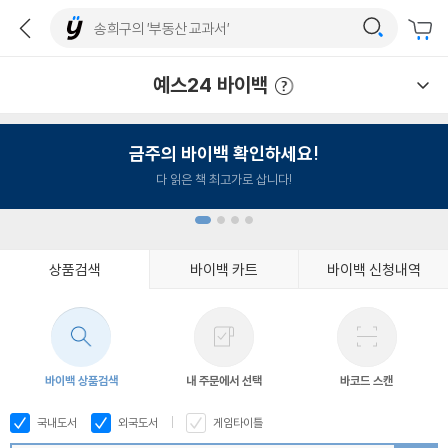
예스24 바이백
예스24 바이백 이용안내
금주의 바이백 확인하세요!
다 읽은 책 최고가로 삽니다!
상품검색
바이백 카트
바이백 신청내역
1
2
3
4
바이백 상품검색
내 주문에서 선택
바코드 스캔
국내도서
외국도서
게임타이틀