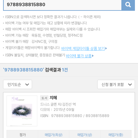
검색
ISBN으로 검색하시면 보다 정확한 결과가 나옵니다.
( - 하이픈 제외)
바이백 가능 여부 및 매입가는 재고 상황에 따라 변경됩니다.
매장 바이백 시 조회한 매입가와 매입여부는 실제와 다를 수 있습니다.
바이백 가능 매장 : 목동점, 수영점, 반월당점, 청주NC점
바이백 불가 매장 : 강서NC점, 구의점
게임타이틀은 매장바이백이 불가합니다.
바이백 게임타이틀 상품 보기
ISBN 불일치, 상태불량, 증정용은 판매불가
바이백 불가 상품
'9788938815880'
검색결과
1건
지혜
도서
드니스 글렌 저/김진선 역
디모데
|
2015년 09월
ISBN : 9788938815880 / 8938815889
정가
매입가(최상)
매입가(상)
매입가(중)