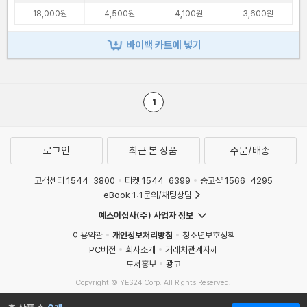
18,000원
4,500원
4,100원
3,600원
바이백 카트에 넣기
1
로그인
최근 본 상품
주문/배송
고객센터 1544-3800
티켓 1544-6399
중고샵 1566-4295
eBook 1:1문의/채팅상담
예스이십사(주) 사업자 정보
이용약관
개인정보처리방침
청소년보호정책
PC버전
회사소개
거래처관계자께
도서홍보
광고
Copyright © YES24 Corp. All Rights Reserved.
MATOM10