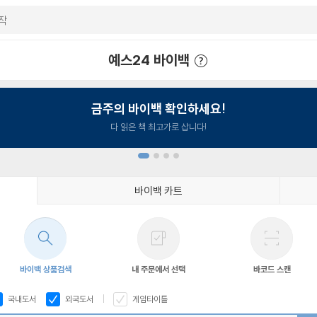
예스24 바이백
예스24 바이백 이용안내
금주의 바이백 확인하세요!
다 읽은 책 최고가로 삽니다!
바이백 카트
1
2
3
4
바이백 상품검색
내 주문에서 선택
바코드 스캔
국내도서
외국도서
게임타이틀