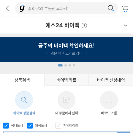
예스24 바이백
예스24 바이백 이용안내
금주의 바이백 확인하세요!
다 읽은 책 최고가로 삽니다!
상품검색
바이백 카트
바이백 신청내역
1
2
3
4
바이백 상품검색
내 주문에서 선택
바코드 스캔
국내도서
외국도서
게임타이틀