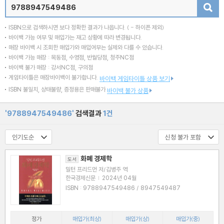
검색
ISBN으로 검색하시면 보다 정확한 결과가 나옵니다.
( - 하이픈 제외)
바이백 가능 여부 및 매입가는 재고 상황에 따라 변경됩니다.
매장 바이백 시 조회한 매입가와 매입여부는 실제와 다를 수 있습니다.
바이백 가능 매장 : 목동점, 수영점, 반월당점, 청주NC점
바이백 불가 매장 : 강서NC점, 구의점
게임타이틀은 매장바이백이 불가합니다.
바이백 게임타이틀 상품 보기
ISBN 불일치, 상태불량, 증정용은 판매불가
바이백 불가 상품
'9788947549486'
검색결과
1건
화폐 경제학
도서
밀턴 프리드먼 저/김병주 역
한국경제신문
|
2024년 04월
ISBN : 9788947549486 / 8947549487
정가
매입가(최상)
매입가(상)
매입가(중)