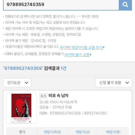
검색
ISBN으로 검색하시면 보다 정확한 결과가 나옵니다.
( - 하이픈 제외)
바이백 가능 여부 및 매입가는 재고 상황에 따라 변경됩니다.
매장 바이백 시 조회한 매입가와 매입여부는 실제와 다를 수 있습니다.
바이백 가능 매장 : 목동점, 수영점, 반월당점, 청주NC점
바이백 불가 매장 : 강서NC점, 구의점
게임타이틀은 매장바이백이 불가합니다.
바이백 게임타이틀 상품 보기
ISBN 불일치, 상태불량, 증정용은 판매불가
바이백 불가 상품
'9788952740359'
검색결과
1건
미로 속 남자
도서
도나토 카리시 저/이승재 역
검은숲
|
2019년 10월
ISBN : 9788952740359 / 8952740351
정가
매입가(최상)
매입가(상)
매입가(중)