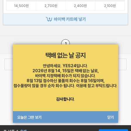
14,500원
2,700원
2,400원
2,100원
바이백 카트에 넣기
1
택배 없는 날 공지
로그인
최근 본 상품
주문/배송
안녕하세요. YES24입니다.
2026년 8월 14, 15일은 택배 없는 날로,
바이백 지정택배 회수가 되지 않습니다.
고객센터 1544-3800
티켓 1544-6399
중고샵 1566-4295
8월 13일 접수하신 물품의 회수는 8월 16일이며,
eBook 1:1문의/채팅상담
접수물량이 많을 경우 순차 회수 됩니다.
이용에 참고 부탁드립니다.
예스이십사(주) 사업자 정보
감사합니다.
이용약관
개인정보처리방침
청소년보호정책
PC버전
회사소개
거래처관계자께
도서홍보
광고
오늘은 그만 보기
닫기
Copyright © YES24 Corp. All Rights Reserved.
MATOM4