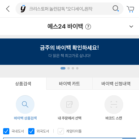
예스24 바이백
예스24 바이백 이용안내
금주의 바이백 확인하세요!
다 읽은 책 최고가로 삽니다!
상품검색
바이백 카트
바이백 신청내역
1
2
3
4
바이백 상품검색
내 주문에서 선택
바코드 스캔
국내도서
외국도서
게임타이틀