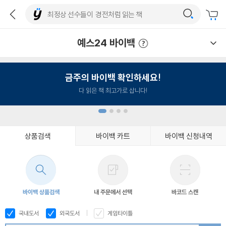
예스24 바이백
예스24 바이백 이용안내
금주의 바이백 확인하세요!
다 읽은 책 최고가로 삽니다!
상품검색
바이백 카트
바이백 신청내역
1
2
3
4
바이백 상품검색
내 주문에서 선택
바코드 스캔
국내도서
외국도서
게임타이틀