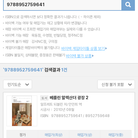
검색
ISBN으로 검색하시면 보다 정확한 결과가 나옵니다.
( - 하이픈 제외)
바이백 가능 여부 및 매입가는 재고 상황에 따라 변경됩니다.
매장 바이백 시 조회한 매입가와 매입여부는 실제와 다를 수 있습니다.
바이백 가능 매장 : 목동점, 수영점, 반월당점, 청주NC점
바이백 불가 매장 : 강서NC점, 구의점
게임타이틀은 매장바이백이 불가합니다.
바이백 게임타이틀 상품 보기
ISBN 불일치, 상태불량, 증정용은 판매불가
바이백 불가 상품
'9788952759641'
검색결과
1건
베를린 알렉산더 광장 2
도서
알프레트 되블린 저/안인희 역
시공사
|
2010년 08월
ISBN : 9788952759641 / 8952759648
정가
매입가(최상)
매입가(상)
매입가(중)