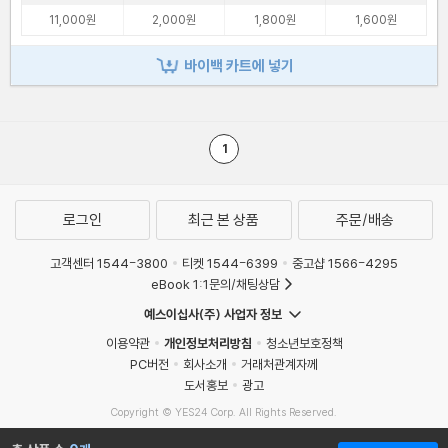
11,000원
2,000원
1,800원
1,600원
바이백 카트에 넣기
1
로그인
최근 본 상품
주문/배송
고객센터 1544-3800
티켓 1544-6399
중고샵 1566-4295
eBook 1:1문의/채팅상담
예스이십사(주) 사업자 정보
이용약관
개인정보처리방침
청소년보호정책
PC버전
회사소개
거래처관계자께
도서홍보
광고
Copyright © YES24 Corp. All Rights Reserved.
MATOM11