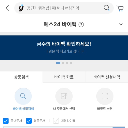
예스24 바이백
예스24 바이백 이용안내
금주의 바이백 확인하세요!
다 읽은 책 최고가로 삽니다!
상품검색
바이백 카트
바이백 신청내역
1
2
3
4
바이백 상품검색
내 주문에서 선택
바코드 스캔
국내도서
외국도서
게임타이틀