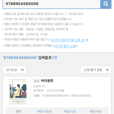
검색
ISBN으로 검색하시면 보다 정확한 결과가 나옵니다.
( - 하이픈 제외)
바이백 가능 여부 및 매입가는 재고 상황에 따라 변경됩니다.
매장 바이백 시 조회한 매입가와 매입여부는 실제와 다를 수 있습니다.
바이백 가능 매장 : 목동점, 수영점, 반월당점, 청주NC점
바이백 불가 매장 : 강서NC점, 구의점
게임타이틀은 매장바이백이 불가합니다.
바이백 게임타이틀 상품 보기
ISBN 불일치, 상태불량, 증정용은 판매불가
바이백 불가 상품
'9788954686006'
검색결과
1건
바이올렛
도서
신경숙 저
문학동네
|
2022년 04월
ISBN : 9788954686006 / 8954686001
정가
매입가(최상)
매입가(상)
매입가(중)