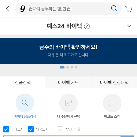
예스24 바이백
예스24 바이백 이용안내
금주의 바이백 확인하세요!
다 읽은 책 최고가로 삽니다!
상품검색
바이백 카트
바이백 신청내역
1
2
3
4
바이백 상품검색
내 주문에서 선택
바코드 스캔
국내도서
외국도서
게임타이틀