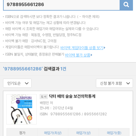
검색
ISBN으로 검색하시면 보다 정확한 결과가 나옵니다.
( - 하이픈 제외)
바이백 가능 여부 및 매입가는 재고 상황에 따라 변경됩니다.
매장 바이백 시 조회한 매입가와 매입여부는 실제와 다를 수 있습니다.
바이백 가능 매장 : 목동점, 수영점, 반월당점, 청주NC점
바이백 불가 매장 : 강서NC점, 구의점
게임타이틀은 매장바이백이 불가합니다.
바이백 게임타이틀 상품 보기
ISBN 불일치, 상태불량, 증정용은 판매불가
바이백 불가 상품
'9788955661286'
검색결과
1건
닥터 배의 술술 보건의학통계
도서
배정민 저
한나래
|
2012년 04월
ISBN : 9788955661286 / 8955661282
정가
매입가(최상)
매입가(상)
매입가(중)