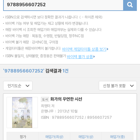
검색
ISBN으로 검색하시면 보다 정확한 결과가 나옵니다.
( - 하이픈 제외)
바이백 가능 여부 및 매입가는 재고 상황에 따라 변경됩니다.
매장 바이백 시 조회한 매입가와 매입여부는 실제와 다를 수 있습니다.
바이백 가능 매장 : 목동점, 수영점, 반월당점, 청주NC점
바이백 불가 매장 : 강서NC점, 구의점
게임타이틀은 매장바이백이 불가합니다.
바이백 게임타이틀 상품 보기
ISBN 불일치, 상태불량, 증정용은 판매불가
바이백 불가 상품
'9788956607252'
검색결과
1건
화가의 우연한 시선
도서
최영미 저
은행나무
|
2013년 10월
ISBN : 9788956607252 / 8956607257
정가
매입가(최상)
매입가(상)
매입가(중)