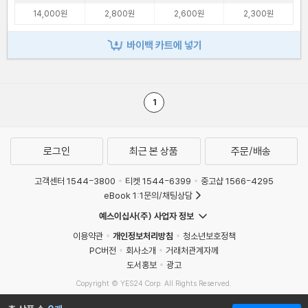
14,000원
2,800원
2,600원
2,300원
바이백 카트에 넣기
1
로그인
최근 본 상품
주문/배송
고객센터 1544-3800
티켓 1544-6399
중고샵 1566-4295
eBook 1:1문의/채팅상담
예스이십사(주) 사업자 정보
이용약관
개인정보처리방침
청소년보호정책
PC버전
회사소개
거래처관계자께
도서홍보
광고
Copyright © YES24 Corp. All Rights Reserved.
MATOM6