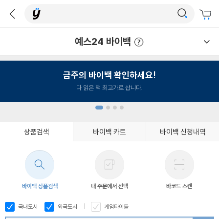
예스24 바이백
예스24 바이백 이용안내
금주의 바이백 확인하세요!
다 읽은 책 최고가로 삽니다!
상품검색
바이백 카트
바이백 신청내역
1
2
3
4
바이백 상품검색
내 주문에서 선택
바코드 스캔
국내도서
외국도서
게임타이틀