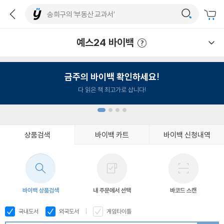
예스24 바이백
예스24 바이백 이용안내
금주의 바이백 확인하세요!
다 읽은 책 최고가로 삽니다!
상품검색
바이백 카트
바이백 신청내역
1
2
3
4
바이백 상품검색
내 주문에서 선택
바코드 스캔
국내도서
외국도서
게임타이틀