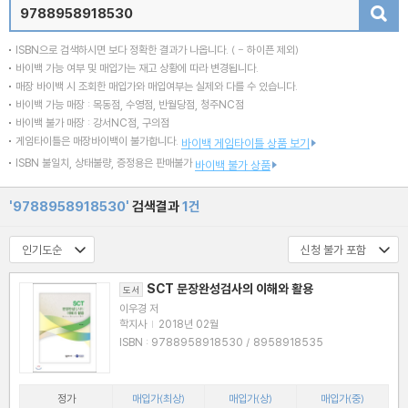
검색
ISBN으로 검색하시면 보다 정확한 결과가 나옵니다.
( - 하이픈 제외)
바이백 가능 여부 및 매입가는 재고 상황에 따라 변경됩니다.
매장 바이백 시 조회한 매입가와 매입여부는 실제와 다를 수 있습니다.
바이백 가능 매장 : 목동점, 수영점, 반월당점, 청주NC점
바이백 불가 매장 : 강서NC점, 구의점
게임타이틀은 매장바이백이 불가합니다.
바이백 게임타이틀 상품 보기
ISBN 불일치, 상태불량, 증정용은 판매불가
바이백 불가 상품
'9788958918530'
검색결과
1건
SCT 문장완성검사의 이해와 활용
도서
이우경 저
학지사
|
2018년 02월
ISBN : 9788958918530 / 8958918535
정가
매입가(최상)
매입가(상)
매입가(중)