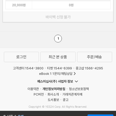
20,000원
0원
바이백 신청 불가
1
로그인
최근 본 상품
주문/배송
고객센터 1544-3800
티켓 1544-6399
중고샵 1566-4295
eBook 1:1문의/채팅상담
예스이십사(주) 사업자 정보
이용약관
개인정보처리방침
청소년보호정책
PC버전
회사소개
거래처관계자께
도서홍보
광고
Copyright © YES24 Corp. All Rights Reserved.
MATOM8