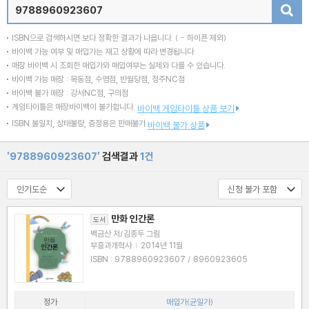
검색
ISBN으로 검색하시면 보다 정확한 결과가 나옵니다.
( - 하이픈 제외)
바이백 가능 여부 및 매입가는 재고 상황에 따라 변경됩니다.
매장 바이백 시 조회한 매입가와 매입여부는 실제와 다를 수 있습니다.
바이백 가능 매장 : 목동점, 수영점, 반월당점, 청주NC점
바이백 불가 매장 : 강서NC점, 구의점
게임타이틀은 매장바이백이 불가합니다.
바이백 게임타이틀 상품 보기
ISBN 불일치, 상태불량, 증정용은 판매불가
바이백 불가 상품
'9788960923607'
검색결과
1건
만화 인간론
도서
백금산 저/김종두 그림
부흥과개혁사
|
2014년 11월
ISBN : 9788960923607 / 8960923605
정가
매입가(균일가)