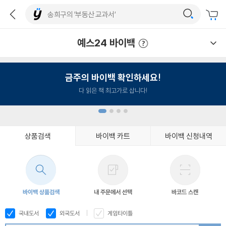
예스24 바이백
예스24 바이백 이용안내
금주의 바이백 확인하세요!
다 읽은 책 최고가로 삽니다!
상품검색
바이백 카트
바이백 신청내역
1
2
3
4
바이백 상품검색
내 주문에서 선택
바코드 스캔
국내도서
외국도서
게임타이틀